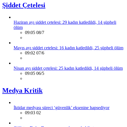
Şiddet Çetelesi
Haziran ayı şiddet çetelesi: 29 kadın katledildi, 14 şüpheli
ölüm
09:05 08/7
Mayıs ayı şiddet çetelesi: 16 kadın katledildi, 25 şüpheli ölüm
09:02 07/6
Nisan ayı şiddet çetelesi: 25 kadın katledildi, 14 şüpheli ölüm
09:05 06/5
Medya Kritik
İktidar medyası süreci ‘güvenlik’ eksenine hapsediyor
09:03 02