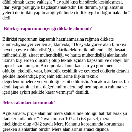
dâhil olmak üzere yaklaşık 7 ay gibi kısa bir sürede kesinleşmesi,
idari yargı pratiğiyle bağdaşmamaktadır. Bu durum, yargılamanın
yeterli derinlikte yapılmadığı yönünde ciddi kaygılar doğurmaktadır”
dedi.
‘Bilirkişi raporunun içeriği dikkate alınmadı’
Bilirkişi raporunun kapsamlı hazırlanmasına rağmen dikkate
alınmadığına yer verilen açıklamada, “Dosyada görev alan bilirkişi
heyeti; çevre mühendisliği, elektrik-elektronik mühendisliği, inşaat
mühendisliği, ziraat mühendisliği ve harita mühendisliği alanlarında
uzman kişilerden oluşmuş olup teknik açıdan kapsamlı ve detaylı bir
rapor hazırlanmıştır. Bu raporda alanın kadastroya göre mera
olduğu, ekolojik yapı, biyolojik çeşitlilik ve çevresel etkilerin detaylı
şekilde incelendiği, projenin etkilerine ilişkin teknik
değerlendirmelere yer verildiği tespit edilmiştir. Ancak mahkeme, bu
denli kapsamlı teknik değerlendirmelere rağmen raporun ruhuna ve
içeriğine aykırı şekilde karar vermiştir” denildi.
‘Mera alanları korunmalı’
Açıklamada, proje alanının mera statüsünde olduğu hatırlatılarak şu
ifadeler kullanıldı: “Dava konusu 107 ada 68 parsel, mera
niteliğinde olup 4342 sayılı Mera Kanunu kapsamında korunması
gereken alanlardan biridir. Mera alanlarının amacı dışında