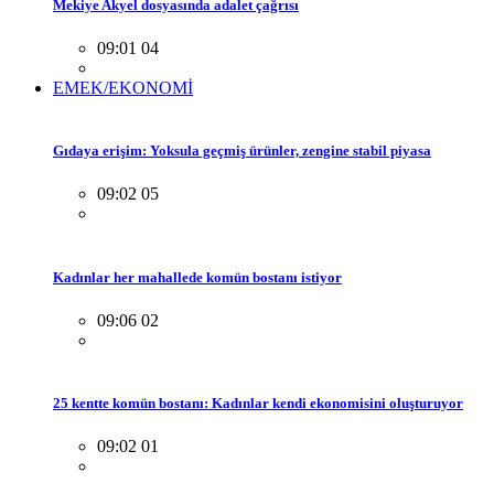
Mekiye Akyel dosyasında adalet çağrısı
09:01 04
EMEK/EKONOMİ
Gıdaya erişim: Yoksula geçmiş ürünler, zengine stabil piyasa
09:02 05
Kadınlar her mahallede komün bostanı istiyor
09:06 02
25 kentte komün bostanı: Kadınlar kendi ekonomisini oluşturuyor
09:02 01