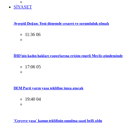
SİYASET
Ayşegül Doğan: Yeni dönemde cesaret ve sorumluluk olmalı
11:36 06
İHD’nin kadın hakları raporlarına erişim engeli Meclis gündeminde
17:06 05
DEM Parti yarın yasa teklifine imza atacak
19:40 04
'Çerçeve yasa' kanun teklifinin sunulma saati belli oldu