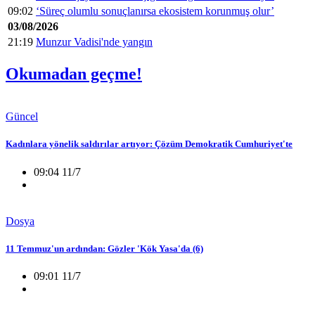
09:02
‘Süreç olumlu sonuçlanırsa ekosistem korunmuş olur’
03/08/2026
21:19
Munzur Vadisi'nde yangın
Okumadan geçme!
Güncel
Kadınlara yönelik saldırılar artıyor: Çözüm Demokratik Cumhuriyet'te
09:04 11/7
Dosya
11 Temmuz'un ardından: Gözler 'Kök Yasa'da (6)
09:01 11/7