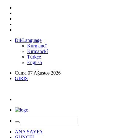
Dil/Language
Kurmancî
Kırmanckî
Türkçe
Englısh
Cuma 07 Ağustos 2026
GİRİŞ
ANA SAYFA
GÜNCEL