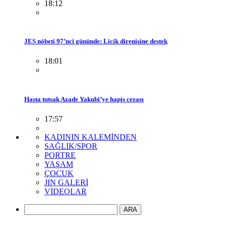
18:12
JES nöbeti 97’nci gününde: Licik direnişine destek
18:01
Hasta tutsak Azade Yakubi’ye hapis cezası
17:57
KADININ KALEMİNDEN
SAĞLIK/SPOR
PORTRE
YAŞAM
ÇOCUK
JIN GALERİ
VİDEOLAR
ARA