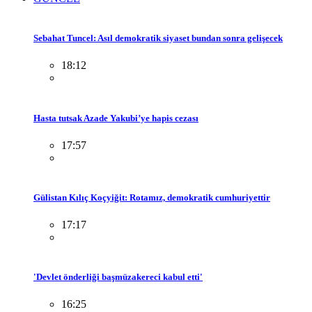
Sebahat Tuncel: Asıl demokratik siyaset bundan sonra gelişecek
18:12
Hasta tutsak Azade Yakubi’ye hapis cezası
17:57
Gülistan Kılıç Koçyiğit: Rotamız, demokratik cumhuriyettir
17:17
'Devlet önderliği başmüzakereci kabul etti'
16:25