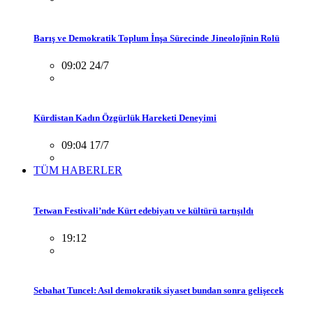
Barış ve Demokratik Toplum İnşa Sürecinde Jineolojînin Rolü
09:02 24/7
Kürdistan Kadın Özgürlük Hareketi Deneyimi
09:04 17/7
TÜM HABERLER
Tetwan Festivali’nde Kürt edebiyatı ve kültürü tartışıldı
19:12
Sebahat Tuncel: Asıl demokratik siyaset bundan sonra gelişecek