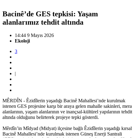
Bacinê’de GES tepkisi: Yaşam
alanlarımız tehdit altında
14:44 9 Mayıs 2026
Ekoloji
3
|
MÊRDÎN - Êzidîlerin yaşadığı Bacinê Mahallesi’nde kurulmak
istenen GES projesine karşı bir araya gelen mahalle sakinleri, mera
alanlarının, yaşam alanlarının ve inançsal-kültürel yapılarının tehdit
altında olduğunu belirterek projeye tepki gösterdi.
Mêrdîn’in Mîdyad (Midyat) ilçesine bağlı Êzidîlerin yaşadığı kırsal
Bacinê Mahallesi’nde kurulmak istenen Güneş Enerji Santrali