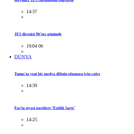
14:37
JES direnişi 96’ncı gününde
19:04 06
DÜNYA
Tunus'ta yeni bir medya dilinin oluşması için çağrı
14:39
Fas’ta siyasi partilere ‘Eşitlik Şartı’
14:25