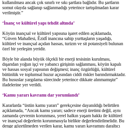
kullanılması ancak çok sınırlı ve sıkı şartlara bağlıdır. Bu şartların
somut olayda sağlanıp sağlanmadığı yeterince tartışılmadan karar
verilmiştir.”
‘İnanç ve kültürel yapı tehdit altında’
Köyün inançsal ve kültürel yapısına işaret edilen açıklamada,
“Güven Mahallesi, Êzidî inancına sahip yurttaşların yaşadığı,
kültürel ve inançsal açıdan hassas, turizm ve sit potansiyeli bulunan
özel bir yerleşim yeridir.
Böyle bir alanda büyük ölçekli bir enerji tesisinin kurulması,
dışarıdan yoğun işçi ve yabancı girişinin sağlanması, köyün kapalı
ve hassas sosyal yapısının değişmesi; inanç özgürlüğü, kültürel
bütünlük ve toplumsal huzur açısından ciddi riskler barındırmaktadır.
Bu hususlar yargılama sürecinde yeterince dikkate alınmamıştır”
ifadelerine yer verildi.
‘Kamu yararı kavramı dar yorumlandı’
Kararlarda “üstün kamu yararı” gerekçesine dayanıldığı belirtilen
açıklamada, “Ancak kamu yararı; sadece enerji üretimi değil, aynı
zamanda çevrenin korunması, yerel halkın yaşam hakkı ile kültürel
ve inançsal değerlerin korunmasıyla birlikte değerlendirilmelidir. Bu
denge gözetilmeden verilen karar, kamu yararı kavramını daraltıcı