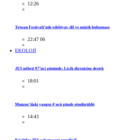
12:26
Tetwan Festivali’nde edebiyat, dil ve müzik buluşması
22:47 06
EKOLOJİ
JES nöbeti 97’nci gününde: Licik direnişine destek
18:01
Munzur’daki yangın 4'ncü günde söndürüldü
14:43
Köylüler JES çalışmasını engelledi