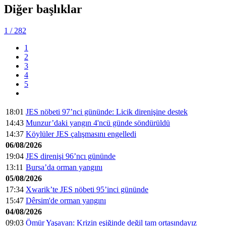
Diğer başlıklar
1
/ 282
1
2
3
4
5
18:01
JES nöbeti 97’nci gününde: Licik direnişine destek
14:43
Munzur’daki yangın 4'ncü günde söndürüldü
14:37
Köylüler JES çalışmasını engelledi
06/08/2026
19:04
JES direnişi 96’ncı gününde
13:11
Bursa’da orman yangını
05/08/2026
17:34
Xwarik’te JES nöbeti 95’inci gününde
15:47
Dêrsim'de orman yangını
04/08/2026
09:03
Ömür Yaşayan: Krizin eşiğinde değil tam ortasındayız