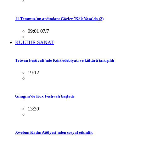
11 Temmuz'un ardından: Gözler 'Kök Yasa'da (2)
09:01 07/7
KÜLTÜR SANAT
Tetwan Festivali’nde Kürt edebiyatı ve kültürü tartışıldı
19:12
Gimgim'de Kox Festivali başladı
13:39
Xwebun Kadın Atölyesi'nden sosyal etkinlik