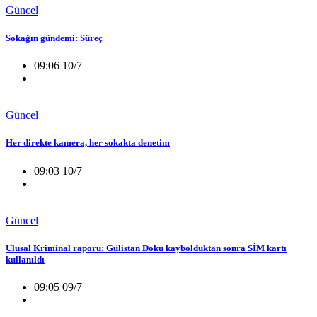
Güncel
Sokağın gündemi: Süreç
09:06 10/7
Güncel
Her direkte kamera, her sokakta denetim
09:03 10/7
Güncel
Ulusal Kriminal raporu: Gülistan Doku kaybolduktan sonra SİM kartı
kullanıldı
09:05 09/7