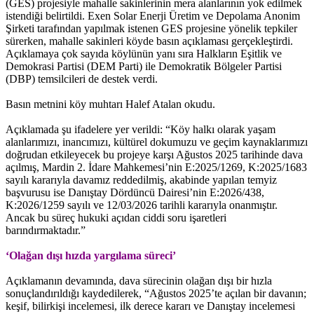
(GES) projesiyle mahalle sakinlerinin mera alanlarının yok edilmek
istendiği belirtildi. Exen Solar Enerji Üretim ve Depolama Anonim
Şirketi tarafından yapılmak istenen GES projesine yönelik tepkiler
sürerken, mahalle sakinleri köyde basın açıklaması gerçekleştirdi.
Açıklamaya çok sayıda köylünün yanı sıra Halkların Eşitlik ve
Demokrasi Partisi (DEM Parti) ile Demokratik Bölgeler Partisi
(DBP) temsilcileri de destek verdi.
Basın metnini köy muhtarı Halef Atalan okudu.
Açıklamada şu ifadelere yer verildi: “Köy halkı olarak yaşam
alanlarımızı, inancımızı, kültürel dokumuzu ve geçim kaynaklarımızı
doğrudan etkileyecek bu projeye karşı Ağustos 2025 tarihinde dava
açılmış, Mardin 2. İdare Mahkemesi’nin E:2025/1269, K:2025/1683
sayılı kararıyla davamız reddedilmiş, akabinde yapılan temyiz
başvurusu ise Danıştay Dördüncü Dairesi’nin E:2026/438,
K:2026/1259 sayılı ve 12/03/2026 tarihli kararıyla onanmıştır.
Ancak bu süreç hukuki açıdan ciddi soru işaretleri
barındırmaktadır.”
‘Olağan dışı hızda yargılama süreci’
Açıklamanın devamında, dava sürecinin olağan dışı bir hızla
sonuçlandırıldığı kaydedilerek, “Ağustos 2025’te açılan bir davanın;
keşif, bilirkişi incelemesi, ilk derece kararı ve Danıştay incelemesi