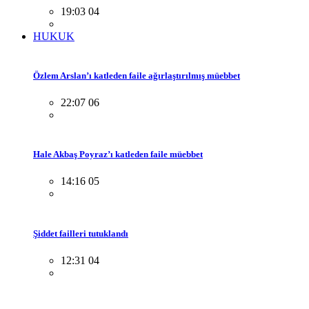
19:03 04
HUKUK
Özlem Arslan’ı katleden faile ağırlaştırılmış müebbet
22:07 06
Hale Akbaş Poyraz’ı katleden faile müebbet
14:16 05
Şiddet failleri tutuklandı
12:31 04