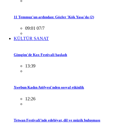
11 Temmuz'un ardından: Gözler 'Kök Yasa'da (2)
09:01 07/7
KÜLTÜR SANAT
Gimgim'de Kox Festivali başladı
13:39
Xwebun Kadın Atölyesi'nden sosyal etkinlik
12:26
Tetwan Festivali’nde edebiyat, dil ve müzik buluşması