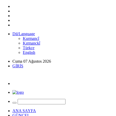
Dil/Language
Kurmancî
Kırmanckî
Türkçe
Englısh
Cuma 07 Ağustos 2026
GİRİŞ
ANA SAYFA
GÜNCEL