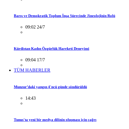
Barış ve Demokratik Toplum İnşa Sürecinde Jineolojînin Rolü
09:02 24/7
Kürdistan Kadın Özgürlük Hareketi Deneyimi
09:04 17/7
TÜM HABERLER
Munzur’daki yangın 4'ncü günde söndürüldü
14:43
Tunus'ta yeni bir medya dilinin oluşması için çağrı