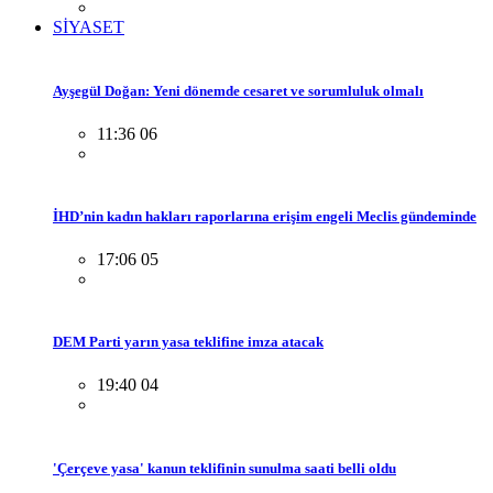
SİYASET
Ayşegül Doğan: Yeni dönemde cesaret ve sorumluluk olmalı
11:36 06
İHD’nin kadın hakları raporlarına erişim engeli Meclis gündeminde
17:06 05
DEM Parti yarın yasa teklifine imza atacak
19:40 04
'Çerçeve yasa' kanun teklifinin sunulma saati belli oldu