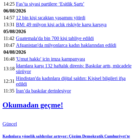
14:25
Fas’ta siyasi partilere ‘Eşitlik Şartı’
06/08/2026
14:57
12 bin kişi sıcaktan yaşamını yitirdi
13:31
BM: 49 milyon kişi açlık riskiyle karşı karşıya
05/08/2026
11:42
Guatemala'da bin 700 kişi tahliye edildi
10:47
Afganistan'da milyonlarca kadın haklarından edildi
04/08/2026
16:48
'Umut hakkı' için imza kampanyası
İdamlara karşı 132 haftalık direniş: Baskılar arttı, mücadele
13:18
sürüyor
Hindistan'da kadınlara dijital saldırı: Kişisel bilgileri ifşa
12:31
edildi
11:35
İran’da baskılar derinleşiyor
Okumadan geçme!
Güncel
Kadınlara yönelik saldırılar artıyor: Çözüm Demokratik Cumhuriyet'te