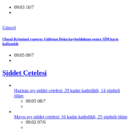
09:03 10/7
Güncel
Ulusal Kriminal raporu: Gülistan Doku kaybolduktan sonra SİM kartı
kullanıldı
09:05 09/7
Şiddet Çetelesi
Haziran ayı şiddet çetelesi: 29 kadın katledildi, 14 şüpheli
ölüm
09:05 08/7
Mayıs ayı şiddet çetelesi: 16 kadın katledildi, 25 şüpheli ölüm
09:02 07/6