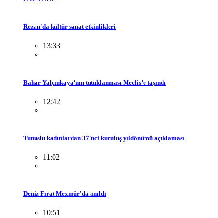
Rezan'da kültür sanat etkinlikleri
13:33
Bahar Yalçınkaya’nın tutuklanması Meclis’e taşındı
12:42
Tunuslu kadınlardan 37'nci kuruluş yıldönümü açıklaması
11:02
Deniz Fırat Mexmûr'da anıldı
10:51