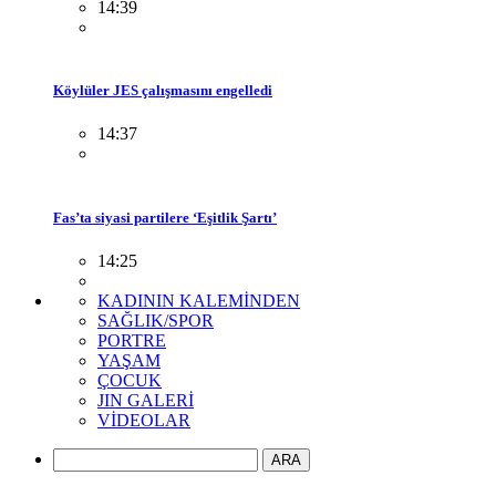
14:39
Köylüler JES çalışmasını engelledi
14:37
Fas’ta siyasi partilere ‘Eşitlik Şartı’
14:25
KADININ KALEMİNDEN
SAĞLIK/SPOR
PORTRE
YAŞAM
ÇOCUK
JIN GALERİ
VİDEOLAR
ARA