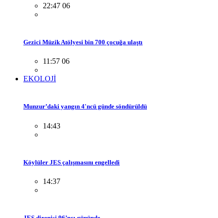
22:47 06
Gezici Müzik Atölyesi bin 700 çocuğa ulaştı
11:57 06
EKOLOJİ
Munzur’daki yangın 4'ncü günde söndürüldü
14:43
Köylüler JES çalışmasını engelledi
14:37
JES direnişi 96’ncı gününde