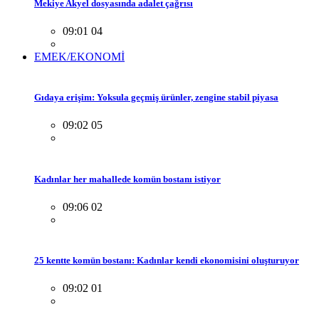
Mekiye Akyel dosyasında adalet çağrısı
09:01 04
EMEK/EKONOMİ
Gıdaya erişim: Yoksula geçmiş ürünler, zengine stabil piyasa
09:02 05
Kadınlar her mahallede komün bostanı istiyor
09:06 02
25 kentte komün bostanı: Kadınlar kendi ekonomisini oluşturuyor
09:02 01