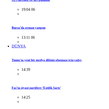
19:04 06
Bursa’da orman yangını
13:11 06
DÜNYA
Tunus'ta yeni bir medya dilinin oluşması için çağrı
14:39
Fas’ta siyasi partilere ‘Eşitlik Şartı’
14:25