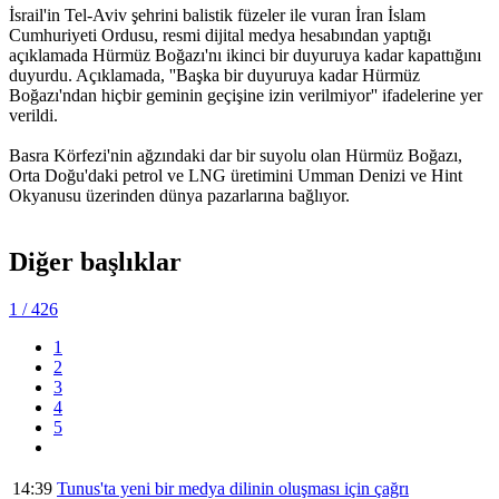
İsrail'in Tel-Aviv şehrini balistik füzeler ile vuran İran İslam
Cumhuriyeti Ordusu, resmi dijital medya hesabından yaptığı
açıklamada Hürmüz Boğazı'nı ikinci bir duyuruya kadar kapattığını
duyurdu. Açıklamada, ''Başka bir duyuruya kadar Hürmüz
Boğazı'ndan hiçbir geminin geçişine izin verilmiyor'' ifadelerine yer
verildi.
Basra Körfezi'nin ağzındaki dar bir suyolu olan Hürmüz Boğazı,
Orta Doğu'daki petrol ve LNG üretimini Umman Denizi ve Hint
Okyanusu üzerinden dünya pazarlarına bağlıyor.
Diğer başlıklar
1
/ 426
1
2
3
4
5
14:39
Tunus'ta yeni bir medya dilinin oluşması için çağrı