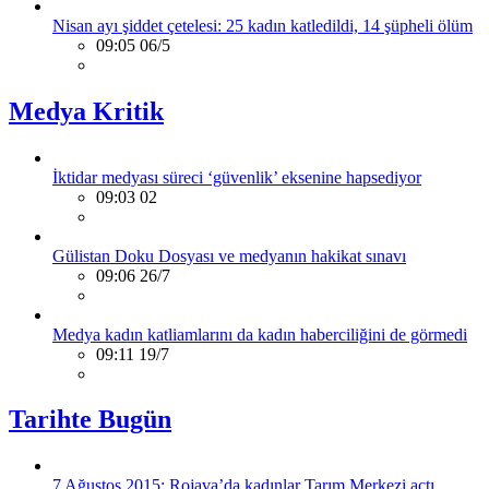
Nisan ayı şiddet çetelesi: 25 kadın katledildi, 14 şüpheli ölüm
09:05 06/5
Medya Kritik
İktidar medyası süreci ‘güvenlik’ eksenine hapsediyor
09:03 02
Gülistan Doku Dosyası ve medyanın hakikat sınavı
09:06 26/7
Medya kadın katliamlarını da kadın haberciliğini de görmedi
09:11 19/7
Tarihte Bugün
7 Ağustos 2015: Rojava’da kadınlar Tarım Merkezi açtı