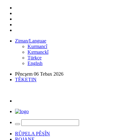
Ziman/Languae
Kurmancî
Kırmanckî
Türkçe
Englısh
Pêncşem 06 Tebax 2026
TÊKETIN
RÛPELA PÊŞÎN
ROJANE