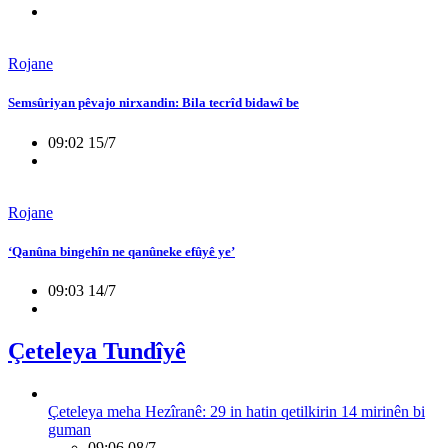
Rojane
Semsûriyan pêvajo nirxandin: Bila tecrîd bidawî be
09:02 15/7
Rojane
‘Qanûna bingehîn ne qanûneke efûyê ye’
09:03 14/7
Çeteleya Tundîyê
Çeteleya meha Hezîranê: 29 in hatin qetilkirin 14 mirinên bi
guman
09:06 08/7