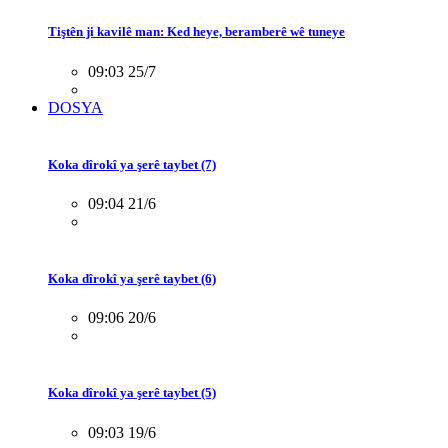
Tiştên ji kavilê man: Ked heye, beramberê wê tuneye
09:03 25/7
DOSYA
Koka dîrokî ya şerê taybet (7)
09:04 21/6
Koka dîrokî ya şerê taybet (6)
09:06 20/6
Koka dîrokî ya şerê taybet (5)
09:03 19/6