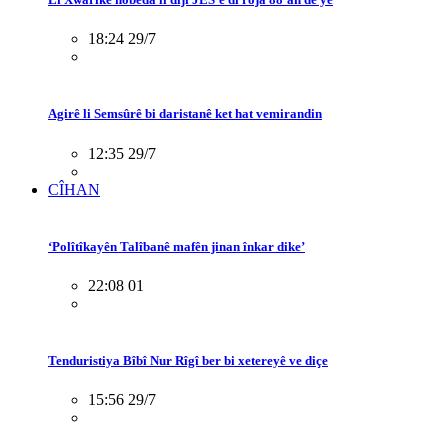
18:24 29/7
Agirê li Semsûrê bi daristanê ket hat vemirandin
12:35 29/7
CÎHAN
‘Polîtîkayên Talîbanê mafên jinan înkar dike’
22:08 01
Tenduristiya Bîbî Nur Rîgî ber bi xetereyê ve diçe
15:56 29/7