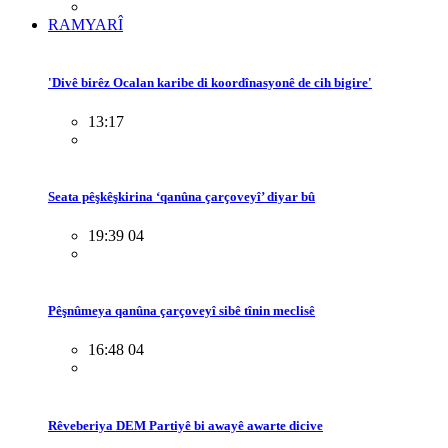
RAMYARÎ
'Divê birêz Ocalan karibe di koordînasyonê de cih bigire'
13:17
Seata pêşkêşkirina ‘qanûna çarçoveyî’ diyar bû
19:39 04
Pêşnûmeya qanûna çarçoveyî sibê tînin meclisê
16:48 04
Rêveberiya DEM Partiyê bi awayê awarte dicive