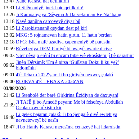
13:47
Xanê Karasû hat definkirin
13:31
Li Silêmaniyê jinek hate qetilkirin!
13:26
Ji Kampanyaya ‘Sêşema Ji Darvekirinan Re Na’ bang
13:18
Navê qanûna çarçoveyê diyar bû
13:15
Li Zarokistananê qeydan dest pê kir!
13:02
MKG: 5 rojnamevan hatin girtin, 11 hatin berdan
12:18
DFG: Bila mafê azadiya çapemeniyê bê parastin
10:59
Rêveberiya DEM Partiyê bi awayê awarte dicive
09:03
‘Ger pêvajo erênî bi encam bibe wê ekosîstem jî bê parastin’
Jinên Dêrsimê: 'Em ê pirsa ‘Gulîstan Doku li ku ye?’
09:02
bidomînin'
09:01
4'ê Tebaxa 2022'yan: Ji bo girtiyên nexweş çalakî
09:00
ROJEVA 4'Ê TEBAXA 2026'AN
03/08/2026
21:42
Li Stenbolê der barê Qirkirina Êzidiyan de daxuyanî
Ji TAJÊ ji bo Amedê peyam: Me bi felsefeya Abdullah
21:39
Ocalan xwe rêxistin kir
Li gelek bajaran çalakî: Ji bo Şengalê divê ewlehiya
19:48
navneteweyî bê nasîn
18:47
Ji bo Haniy Karasu merasîma cenazeyê hat lidarxistin