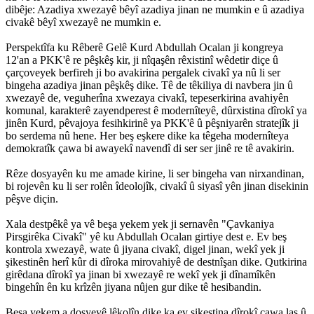
dibêje: Azadiya xwezayê bêyî azadiya jinan ne mumkin e û azadiya
civakê bêyî xwezayê ne mumkin e.
Perspektîfa ku Rêberê Gelê Kurd Abdullah Ocalan ji kongreya
12'an a PKK'ê re pêşkêş kir, ji nîqaşên rêxistinî wêdetir diçe û
çarçoveyek berfireh ji bo avakirina pergalek civakî ya nû li ser
bingeha azadiya jinan pêşkêş dike. Tê de têkiliya di navbera jin û
xwezayê de, veguherîna xwezaya civakî, tepeserkirina avahiyên
komunal, karakterê zayendperest ê modernîteyê, dûrxistina dîrokî ya
jinên Kurd, pêvajoya fesihkirinê ya PKK'ê û pêşniyarên stratejîk ji
bo serdema nû hene. Her beş eşkere dike ka têgeha modernîteya
demokratîk çawa bi awayekî navendî di ser ser jinê re tê avakirin.
Rêze dosyayên ku me amade kirine, li ser bingeha van nirxandinan,
bi rojevên ku li ser rolên îdeolojîk, civakî û siyasî yên jinan disekinin
pêşve diçin.
Xala destpêkê ya vê beşa yekem yek ji sernavên "Çavkaniya
Pirsgirêka Civakî" yê ku Abdullah Ocalan girtiye dest e. Ev beş
kontrola xwezayê, wate û jiyana civakî, digel jinan, wekî yek ji
şikestinên herî kûr di dîroka mirovahiyê de destnîşan dike. Qutkirina
girêdana dîrokî ya jinan bi xwezayê re wekî yek ji dînamîkên
bingehîn ên ku krîzên jiyana nûjen gur dike tê hesibandin.
Beşa yekem a dosyeyê lêkolîn dike ka ev şikestina dîrokî çawa laş û