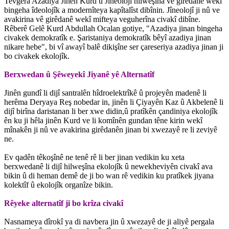
Tevgera Azadiya Jinên Kurd û Jîneolojî hilweşîna vê girêdanê wekî
bingeha îdeolojîk a modernîteya kapîtalîst dibînin. Jîneolojî ji nû ve
avakirina vê girêdanê wekî mifteya veguherîna civakî dibîne.
Rêberê Gelê Kurd Abdullah Ocalan gotiye, "Azadiya jinan bingeha
civakek demokratîk e. Şaristaniya demokratîk bêyî azadiya jinan
nikare hebe", bi vî awayî balê dikişîne ser çareseriya azadiya jinan ji
bo civakek ekolojîk.
Berxwedan û Şêweyekî Jiyanê yê Alternatîf
Jinên gundî li dijî santralên hîdroelektrîkê û projeyên madenê li
herêma Deryaya Reş nobedar in, jinên li Çiyayên Kaz û Akbelenê li
dijî birîna daristanan li ber xwe didin,û pratîkên çandiniya ekolojîk
ên ku ji hêla jinên Kurd ve li komînên gundan têne kirin wekî
mînakên ji nû ve avakirina girêdanên jinan bi xwezayê re li zeviyê
ne.
Ev qadên têkoşînê ne tenê rê li ber jinan vedikin ku xeta
berxwedanê li dijî hilweşîna ekolojîk û newekheviyên civakî ava
bikin û di heman demê de ji bo wan rê vedikin ku pratîkek jiyana
kolektîf û ekolojîk organîze bikin.
Rêyeke alternatîf ji bo krîza civakî
Nasnameya dîrokî ya di navbera jin û xwezayê de ji aliyê pergala