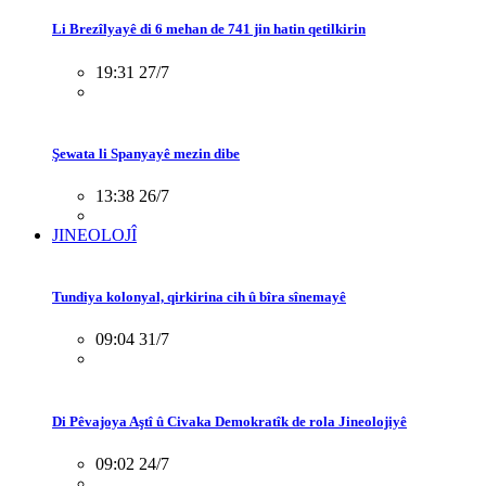
Li Brezîlyayê di 6 mehan de 741 jin hatin qetilkirin
19:31 27/7
Şewata li Spanyayê mezin dibe
13:38 26/7
JINEOLOJÎ
Tundiya kolonyal, qirkirina cih û bîra sînemayê
09:04 31/7
Di Pêvajoya Aştî û Civaka Demokratîk de rola Jineolojiyê
09:02 24/7