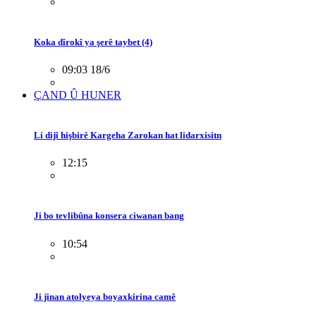
Koka dîrokî ya şerê taybet (4)
09:03 18/6
ÇAND Û HUNER
Li dijî hişbirê Kargeha Zarokan hat lidarxisitn
12:15
Ji bo tevlibûna konsera ciwanan bang
10:54
Ji jinan atolyeya boyaxkirina camê