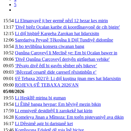
5
15:54
Li Elmanyayê ji ber germê nêzî 12 hezar kes mirin
13:17
'Divê birêz Ocalan karibe di koordînasyonê de cih bigire'
12:15
Li dijî hişbirê Kargeha Zarokan hat lidarxisitn
12:06
Şaredariya Peyasê Têkoşîna li Dijî Tundiyê didomîne
10:54
Ji bo tevlibûna konsera ciwanan bang
10:52
Qanûna Çaroveyî li Meclisê ye: Em bi Ocalan bawer in
09:06
'Divê Qanûna Çarçoveyî deriyên girtîgehan vebike'
09:05
‘Pêvajo divê êdî bi gavên şênber pêş bikeve’
09:03
‘Bêcezatî cesartê dide çareserî rêxistinbûn e’
09:01
6'ê Tebaxa 2021'ê: Li dijî kuştina jinan meş hat lidarxistin
09:00
ROJEVA 6'Ê TEBAXA 2026'AN
05/08/2026
19:55
Li Heskîfê mirina bi guman
19:54
Li Êlihê banga hevpar: Em hêviyê mezin bikin
17:59
Li emniyetê destdirêjî li zarokekê hat kirin
16:28
Komeleya Jinan a Mîmoza: Em torên piştevaniyê ava dikin
16:17
Li Dêrsimê agir bi daristanê ket
15:46
Komîsyona Edaletê dê roja înê bicive