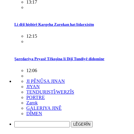
13:17
Li dijî hişbirê Kargeha Zarokan hat lidarxisitn
12:15
Şaredariya Peyasê Têkoşîna li Dijî Tundiyê didomîne
12:06
JI PÊNÛSA JINAN
JIYAN
TENDURISTÎ/WERZÎŞ
PORTRE
Zarok
GALERIYA JINÊ
DÎMEN
LÊGERÎN