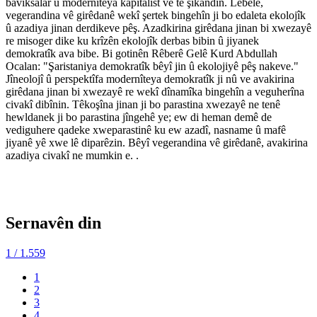
baviksalar û modernîteya kapîtalîst ve tê şikandin. Lêbelê,
vegerandina vê girêdanê wekî şertek bingehîn ji bo edaleta ekolojîk
û azadiya jinan derdikeve pêş. Azadkirina girêdana jinan bi xwezayê
re misoger dike ku krîzên ekolojîk derbas bibin û jiyanek
demokratîk ava bibe. Bi gotinên Rêberê Gelê Kurd Abdullah
Ocalan: "Şaristaniya demokratîk bêyî jin û ekolojiyê pêş nakeve."
Jîneolojî û perspektîfa modernîteya demokratîk ji nû ve avakirina
girêdana jinan bi xwezayê re wekî dînamîka bingehîn a veguherîna
civakî dibînin. Têkoşîna jinan ji bo parastina xwezayê ne tenê
hewldanek ji bo parastina jîngehê ye; ew di heman demê de
vediguhere qadeke xweparastinê ku ew azadî, nasname û mafê
jiyanê yê xwe lê diparêzin. Bêyî vegerandina vê girêdanê, avakirina
azadiya civakî ne mumkin e. .
Sernavên din
1
/ 1.559
1
2
3
4