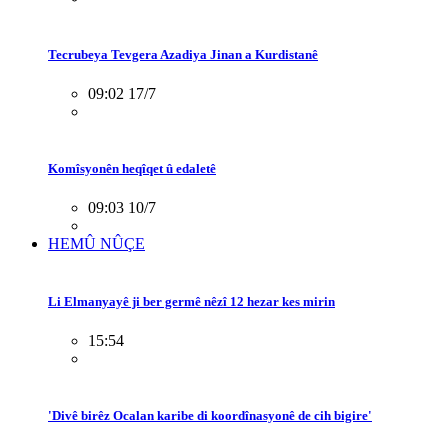
Tecrubeya Tevgera Azadiya Jinan a Kurdistanê
09:02 17/7
Komîsyonên heqîqet û edaletê
09:03 10/7
HEMÛ NÛÇE
Li Elmanyayê ji ber germê nêzî 12 hezar kes mirin
15:54
'Divê birêz Ocalan karibe di koordînasyonê de cih bigire'