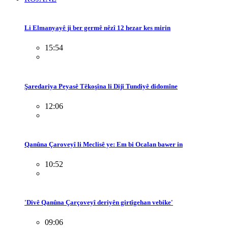
Li Elmanyayê ji ber germê nêzî 12 hezar kes mirin
15:54
Şaredariya Peyasê Têkoşîna li Dijî Tundiyê didomîne
12:06
Qanûna Çaroveyî li Meclisê ye: Em bi Ocalan bawer in
10:52
'Divê Qanûna Çarçoveyî deriyên girtîgehan vebike'
09:06