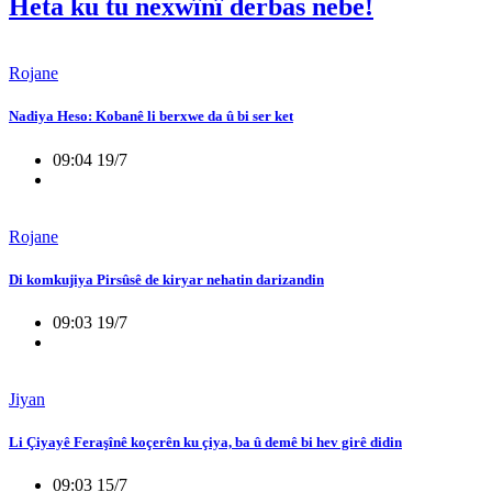
Heta ku tu nexwînî derbas nebe!
Rojane
Nadiya Heso: Kobanê li berxwe da û bi ser ket
09:04 19/7
Rojane
Di komkujiya Pirsûsê de kiryar nehatin darizandin
09:03 19/7
Jiyan
Li Çiyayê Feraşînê koçerên ku çiya, ba û demê bi hev girê didin
09:03 15/7