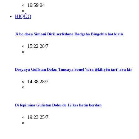
10:59 04
HIQÛQ
Ji bo doza Şîmonî Dîrîl serlêdana Dadgeha Bingehîn hat kirin
15:22 28/7
Dosyaya Gulîstan Doku: Tuncaya Sonel 'tora têkiliyên tarî' ava kir
14:38 28/7
Di lêpirsîna Gulîstan Doku de 12 kes hatin berdan
19:23 25/7