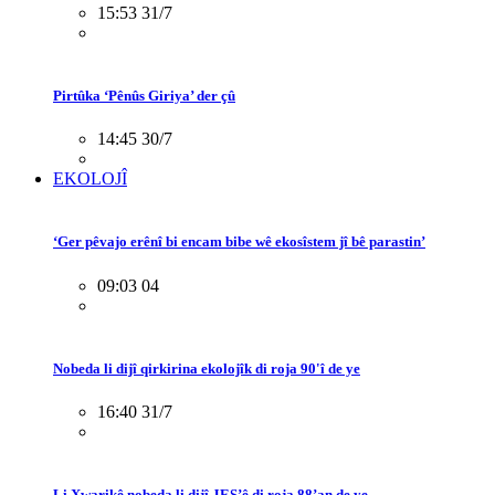
15:53 31/7
Pirtûka ‘Pênûs Giriya’ der çû
14:45 30/7
EKOLOJÎ
‘Ger pêvajo erênî bi encam bibe wê ekosîstem jî bê parastin’
09:03 04
Nobeda li dijî qirkirina ekolojîk di roja 90'î de ye
16:40 31/7
Li Xwarikê nobeda li dijî JES’ê di roja 88’an de ye