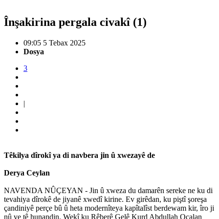
Înşakirina pergala civakî (1)
09:05 5 Tebax 2025
Dosya
3
|
Têkilya dîrokî ya di navbera jin û xwezayê de
Derya Ceylan
NAVENDA NÛÇEYAN - Jin û xweza du damarên sereke ne ku di
tevahiya dîrokê de jiyanê xwedî kirine. Ev girêdan, ku piştî şoreşa
çandiniyê perçe bû û heta modernîteya kapîtalîst berdewam kir, îro ji
nû ve tê hunandin. Wekî ku Rêberê Gelê Kurd Abdullah Ocalan