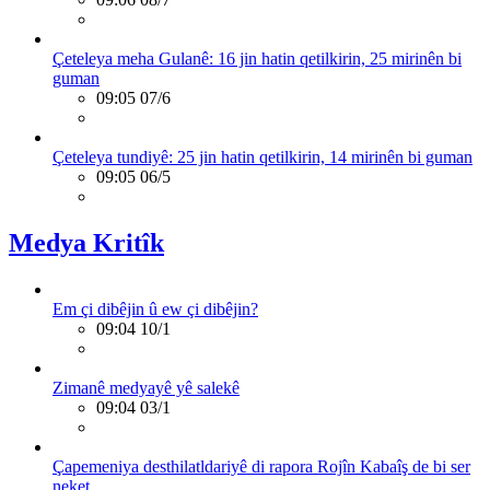
Çeteleya meha Gulanê: 16 jin hatin qetilkirin, 25 mirinên bi
guman
09:05 07/6
Çeteleya tundiyê: 25 jin hatin qetilkirin, 14 mirinên bi guman
09:05 06/5
Medya Kritîk
Em çi dibêjin û ew çi dibêjin?
09:04 10/1
Zimanê medyayê yê salekê
09:04 03/1
Çapemeniya desthilatldariyê di rapora Rojîn Kabaîş de bi ser
neket