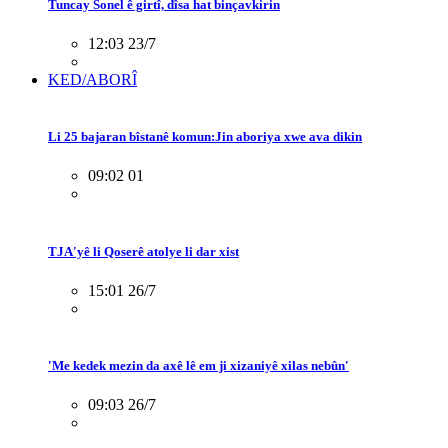
Tuncay Sonel ê girtî, dîsa hat binçavkirin
12:03 23/7
KED/ABORÎ
Li 25 bajaran bîstanê komun:Jin aboriya xwe ava dikin
09:02 01
TJA'yê li Qoserê atolye li dar xist
15:01 26/7
'Me kedek mezin da axê lê em ji xizaniyê xilas nebûn'
09:03 26/7