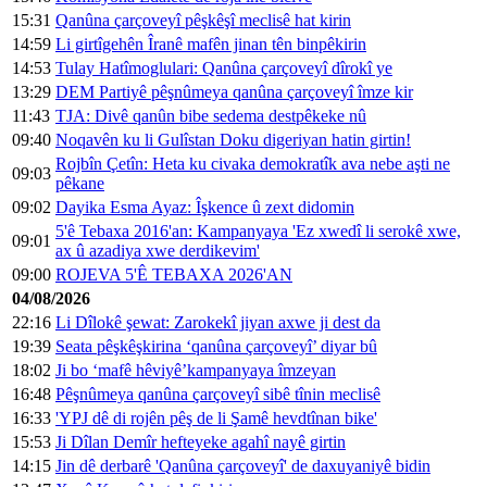
15:31
Qanûna çarçoveyî pêşkêşî meclisê hat kirin
14:59
Li girtîgehên Îranê mafên jinan tên binpêkirin
14:53
Tulay Hatîmoglulari: Qanûna çarçoveyî dîrokî ye
13:29
DEM Partiyê pêşnûmeya qanûna çarçoveyî îmze kir
11:43
TJA: Divê qanûn bibe sedema destpêkeke nû
09:40
Noqavên ku li Gulîstan Doku digeriyan hatin girtin!
Rojbîn Çetîn: Heta ku civaka demokratîk ava nebe aşti ne
09:03
pêkane
09:02
Dayika Esma Ayaz: Îşkence û zext didomin
5'ê Tebaxa 2016'an: Kampanyaya 'Ez xwedî li serokê xwe,
09:01
ax û azadiya xwe derdikevim'
09:00
ROJEVA 5'Ê TEBAXA 2026'AN
04/08/2026
22:16
Li Dîlokê şewat: Zarokekî jiyan axwe ji dest da
19:39
Seata pêşkêşkirina ‘qanûna çarçoveyî’ diyar bû
18:02
Ji bo ‘mafê hêviyê’kampanyaya îmzeyan
16:48
Pêşnûmeya qanûna çarçoveyî sibê tînin meclisê
16:33
'YPJ dê di rojên pêş de li Şamê hevdtînan bike'
15:53
Ji Dîlan Demîr hefteyeke agahî nayê girtin
14:15
Jin dê derbarê 'Qanûna çarçoveyî' de daxuyaniyê bidin