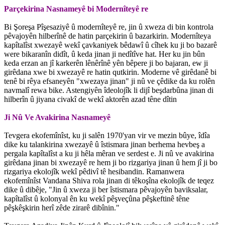
Parçekirina Nasnameyê bi Modernîteyê re
Bi Şoreşa Pîşesaziyê û modernîteyê re, jin û xweza di bin kontrola
pêvajoyên hilberînê de hatin parçekirin û bazarkirin. Modernîteya
kapîtalîst xwezayê wekî çavkaniyek bêdawî û cîhek ku ji bo bazarê
were bikaranîn didît, û keda jinan ji nedîtîve hat. Her ku jin bûn
keda erzan an jî karkerên lênêrînê yên bêpere ji bo bajaran, ew ji
girêdana xwe bi xwezayê re hatin qutkirin. Moderne vê girêdanê bi
tenê bi rêya efsaneyên "xwezaya jinan" ji nû ve çêdike da ku rolên
navmalî rewa bike. Astengiyên îdeolojîk li dijî beşdarbûna jinan di
hilberîn û jiyana civakî de wekî aktorên azad têne dîtin
Ji Nû Ve Avakirina Nasnameyê
Tevgera ekofemînîst, ku ji salên 1970'yan vir ve mezin bûye, îdîa
dike ku talankirina xwezayê û îstismara jinan berhema hevbeş a
pergala kapîtalîst a ku ji hêla mêran ve serdest e. Ji nû ve avakirina
girêdana jinan bi xwezayê re hem ji bo rizgariya jinan û hem jî ji bo
rizgariya ekolojîk wekî pêdivî tê hesibandin. Ramanwera
ekofemînîst Vandana Shiva rola jinan di têkoşîna ekolojîk de teqez
dike û dibêje, "Jin û xweza ji ber îstismara pêvajoyên baviksalar,
kapîtalîst û kolonyal ên ku wekî pêşveçûna pêşkeftinê têne
pêşkêşkirin herî zêde zirarê dibînin."