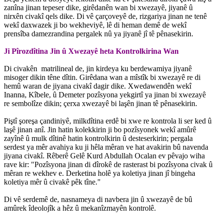
zanîna jinan tepeser dike, girêdanên wan bi xwezayê, jiyanê û
nirxên civakî qels dike. Di vê çarçoveyê de, rizgariya jinan ne tenê
wekî daxwazek ji bo wekheviyê, lê di heman demê de wekî
prensîba damezrandina pergalek nû ya jiyanê jî tê pênasekirin.
Ji Pîrozdîtina Jin û Xwezayê heta Kontrolkirina Wan
Di civakên matrilineal de, jin kirdeya ku berdewamiya jiyanê
misoger dikin têne dîtin. Girêdana wan a mîstîk bi xwezayê re di
hemû waran de jiyana civakî dagir dike. Xwedawendên wekî
Inanna, Kîbele, û Demeter pozîsyona yekgirtî ya jinan bi xwezayê
re sembolîze dikin; çerxa xwezayê bi laşên jinan tê pênasekirin.
Piştî şoreşa çandiniyê, milkdîtina erdê bi xwe re kontrola li ser ked û
laşê jinan anî. Jin hatin kolekkirin ji bo pozîsyonek wekî amûrê
zayînê û mulk dîtinê hatin kontrolkirin û desteserkirin; pergala
serdest ya mêr avahiya ku ji hêla mêran ve hat avakirin bû navenda
jiyana civakî. Rêberê Gelê Kurd Abdullah Ocalan ev pêvajo wiha
rave kir: "Pozîsyona jinan di dîrokê de rasterast bi pozîsyona civak û
mêran re wekhev e. Derketina holê ya koletiya jinan jî bingeha
koletiya mêr û civakê pêk tîne."
Di vê serdemê de, nasnameya di navbera jin û xwezayê de bû
amûrek îdeolojîk a hêz û mekanîzmayên kontrolê.