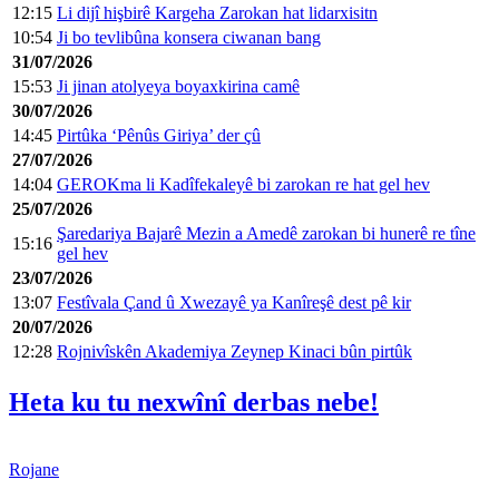
12:15
Li dijî hişbirê Kargeha Zarokan hat lidarxisitn
10:54
Ji bo tevlibûna konsera ciwanan bang
31/07/2026
15:53
Ji jinan atolyeya boyaxkirina camê
30/07/2026
14:45
Pirtûka ‘Pênûs Giriya’ der çû
27/07/2026
14:04
GEROKma li Kadîfekaleyê bi zarokan re hat gel hev
25/07/2026
Şaredariya Bajarê Mezin a Amedê zarokan bi hunerê re tîne
15:16
gel hev
23/07/2026
13:07
Festîvala Çand û Xwezayê ya Kanîreşê dest pê kir
20/07/2026
12:28
Rojnivîskên Akademiya Zeynep Kinaci bûn pirtûk
Heta ku tu nexwînî derbas nebe!
Rojane