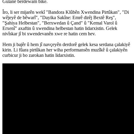
Gulanê berdewam bike.
Îro, li ser mijarên wekî "Bandora Klûbên Xwendina Pirtûkan", "Di
wêjeyê de bêwarî", "Dayika Sakîne: Emrê dirêj Bextê Reş",
"Şahiya Helbestan", "Berxwedan û Çand" û "Kemal Varol û
Erxenî" axaftin û xwendina helbestan hatin lidarxistin. Gelek
nivîskar jî bi xwendevanên xwe re hatin cem hev.
Hem ji bajêr û hem jî navçeyên derdorê gelek kesa serdana çalakiyê
kirin. Li fûara pirtûkan her wiha performansên muzîkê û çalakiyên
curbicur ji bo zarokan hatin lidarxistin.