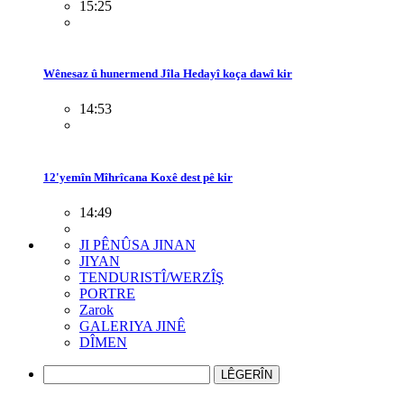
15:25
Wênesaz û hunermend Jîla Hedayî koça dawî kir
14:53
12'yemîn Mîhrîcana Koxê dest pê kir
14:49
JI PÊNÛSA JINAN
JIYAN
TENDURISTÎ/WERZÎŞ
PORTRE
Zarok
GALERIYA JINÊ
DÎMEN
LÊGERÎN