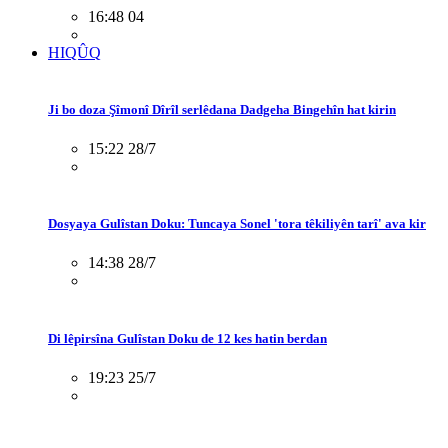
16:48 04
HIQÛQ
Ji bo doza Şîmonî Dîrîl serlêdana Dadgeha Bingehîn hat kirin
15:22 28/7
Dosyaya Gulîstan Doku: Tuncaya Sonel 'tora têkiliyên tarî' ava kir
14:38 28/7
Di lêpirsîna Gulîstan Doku de 12 kes hatin berdan
19:23 25/7