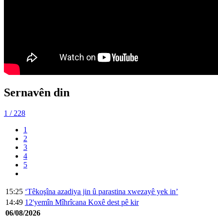
Sernavên din
1
/ 228
1
2
3
4
5
15:25
‘Têkoşîna azadiya jin û parastina xwezayê yek in’
14:49
12'yemîn Mîhrîcana Koxê dest pê kir
06/08/2026