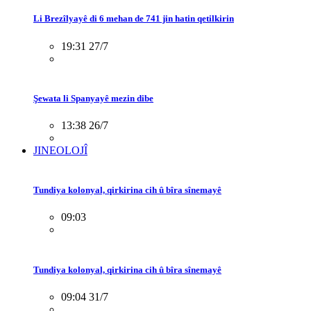
Li Brezîlyayê di 6 mehan de 741 jin hatin qetilkirin
19:31 27/7
Şewata li Spanyayê mezin dibe
13:38 26/7
JINEOLOJÎ
Tundiya kolonyal, qirkirina cih û bîra sînemayê
09:03
Tundiya kolonyal, qirkirina cih û bîra sînemayê
09:04 31/7