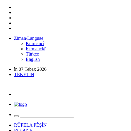
Ziman/Languae
Kurmancî
Kırmanckî
Türkçe
Englısh
în 07 Tebax 2026
TÊKETIN
RÛPELA PÊŞÎN
ROJANE