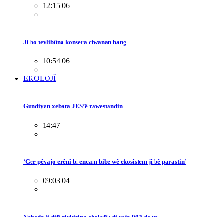
12:15 06
Ji bo tevlibûna konsera ciwanan bang
10:54 06
EKOLOJÎ
Gundiyan xebata JES’ê rawestandin
14:47
‘Ger pêvajo erênî bi encam bibe wê ekosîstem jî bê parastin’
09:03 04
Nobeda li dijî qirkirina ekolojîk di roja 90'î de ye