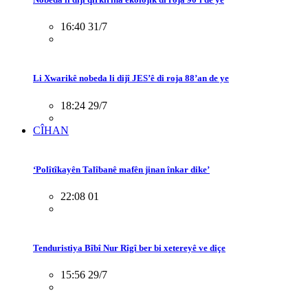
16:40 31/7
Li Xwarikê nobeda li dijî JES’ê di roja 88’an de ye
18:24 29/7
CÎHAN
‘Polîtîkayên Talîbanê mafên jinan înkar dike’
22:08 01
Tenduristiya Bîbî Nur Rîgî ber bi xetereyê ve diçe
15:56 29/7