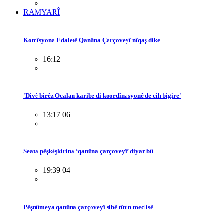
RAMYARÎ
Komîsyona Edaletê Qanûna Çarçoveyî nîqaş dike
16:12
'Divê birêz Ocalan karibe di koordînasyonê de cih bigire'
13:17 06
Seata pêşkêşkirina ‘qanûna çarçoveyî’ diyar bû
19:39 04
Pêşnûmeya qanûna çarçoveyî sibê tînin meclisê