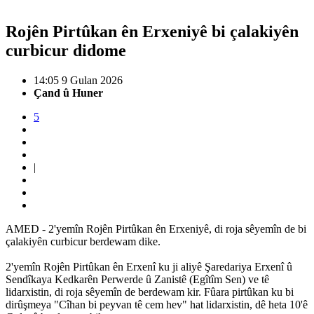
Rojên Pirtûkan ên Erxeniyê bi çalakiyên
curbicur didome
14:05 9 Gulan 2026
Çand û Huner
5
|
AMED - 2'yemîn Rojên Pirtûkan ên Erxeniyê, di roja sêyemîn de bi
çalakiyên curbicur berdewam dike.
2'yemîn Rojên Pirtûkan ên Erxenî ku ji aliyê Şaredariya Erxenî û
Sendîkaya Kedkarên Perwerde û Zanistê (Egîtîm Sen) ve tê
lidarxistin, di roja sêyemîn de berdewam kir. Fûara pirtûkan ku bi
dirûşmeya "Cîhan bi peyvan tê cem hev" hat lidarxistin, dê heta 10'ê