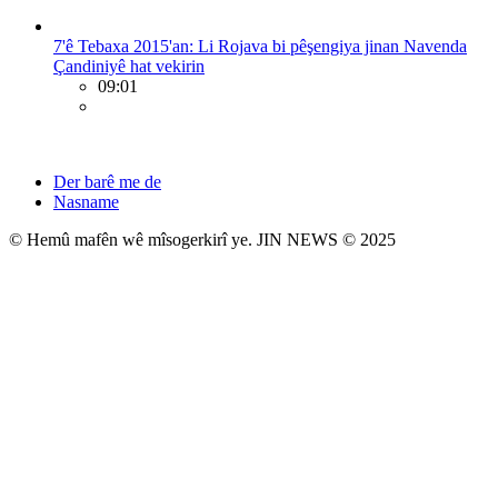
7'ê Tebaxa 2015'an: Li Rojava bi pêşengiya jinan Navenda
Çandiniyê hat vekirin
09:01
Der barê me de
Nasname
© Hemû mafên wê mîsogerkirî ye. JIN NEWS © 2025