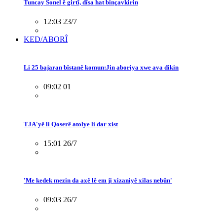
Tuncay Sonel ê girtî, dîsa hat binçavkirin
12:03 23/7
KED/ABORÎ
Li 25 bajaran bîstanê komun:Jin aboriya xwe ava dikin
09:02 01
TJA'yê li Qoserê atolye li dar xist
15:01 26/7
'Me kedek mezin da axê lê em ji xizaniyê xilas nebûn'
09:03 26/7