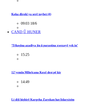
Koka dîrokî ya şerê taybet (4)
09:03 18/6
ÇAND Û HUNER
‘Têkoşîna azadiya jin û parastina xwezayê yek in’
15:25
12'yemîn Mîhrîcana Koxê dest pê kir
14:49
Li dijî hişbirê Kargeha Zarokan hat lidarxisitn