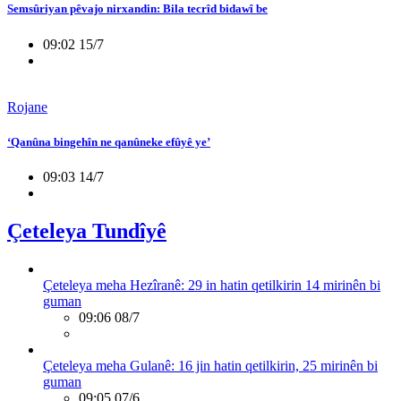
Semsûriyan pêvajo nirxandin: Bila tecrîd bidawî be
09:02 15/7
Rojane
‘Qanûna bingehîn ne qanûneke efûyê ye’
09:03 14/7
Çeteleya Tundîyê
Çeteleya meha Hezîranê: 29 in hatin qetilkirin 14 mirinên bi
guman
09:06 08/7
Çeteleya meha Gulanê: 16 jin hatin qetilkirin, 25 mirinên bi
guman
09:05 07/6