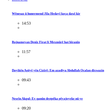
Wênesaz û hunermend Jîla Hedayî koça dawî kir
14:53
Rojnamevan Denîz Firat li Mexmûrê hat bîranîn
11:57
Dayikên Aştiyê yên Cizîrê: Em azadiya Abdullah Ocalan dixwazin
09:43
Nesrîn Akgul: Ev qanûn destpêka pêvajoyeke nû ye
09:20