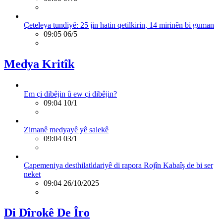
Çeteleya tundiyê: 25 jin hatin qetilkirin, 14 mirinên bi guman
09:05 06/5
Medya Kritîk
Em çi dibêjin û ew çi dibêjin?
09:04 10/1
Zimanê medyayê yê salekê
09:04 03/1
Çapemeniya desthilatldariyê di rapora Rojîn Kabaîş de bi ser
neket
09:04 26/10/2025
Di Dîrokê De Îro