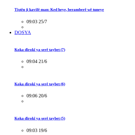
Tiştên ji kavilê man: Ked heye, beramberê wê tuneye
09:03 25/7
DOSYA
Koka dîrokî ya şerê taybet (7)
09:04 21/6
Koka dîrokî ya şerê taybet (6)
09:06 20/6
Koka dîrokî ya şerê taybet (5)
09:03 19/6