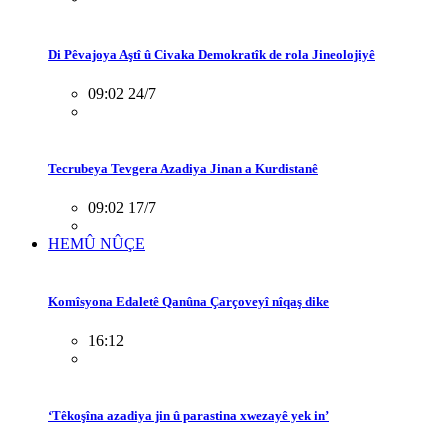
Di Pêvajoya Aştî û Civaka Demokratîk de rola Jineolojiyê
09:02 24/7
Tecrubeya Tevgera Azadiya Jinan a Kurdistanê
09:02 17/7
HEMÛ NÛÇE
Komîsyona Edaletê Qanûna Çarçoveyî nîqaş dike
16:12
‘Têkoşîna azadiya jin û parastina xwezayê yek in’