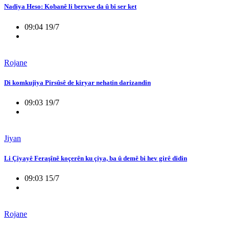
Nadiya Heso: Kobanê li berxwe da û bi ser ket
09:04 19/7
Rojane
Di komkujiya Pirsûsê de kiryar nehatin darizandin
09:03 19/7
Jiyan
Li Çiyayê Feraşînê koçerên ku çiya, ba û demê bi hev girê didin
09:03 15/7
Rojane