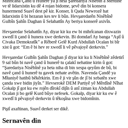
Mihrîcana Çand û Hunerê ya ji hêla Şaredariya Nisêbîn a Mêrdînê
ve tê lidarxistin ku dê 4 rojan bidome, şevê din bi konsera
hunermend Suavî dest pê kir. Konser, li Qada Newrozê hat
lidarxistin û bi hezaran kes tev li bûn. Hevşaredarên Nisêbînê
Gulbîn Şahîn Daghan û Selahattîn Ay beriya konserê axivîn.
Hevşaredar Selahattîn Ay, diyar kir ku ew bi mihrîcanan dixwazin
xwedî li çand û hunera xwe derkevin. Bi domdarî Ay banga “Aştî û
Civaka Demokratîk” a Rêberê Gelê Kurd Abdullah Ocalan bi bîr
xist û got: “Em ê bi hev re xwedî li vê pêvajoyê derkevin.”
Hevşaredar Gulbîn Şahîn Daghan jî diyar kir ku li Nisêbînê zêdetirî
9 sal bûn bi navê çand û hunerê tu çalakî nehatine kirin û got:
“Şaredariya Nisêbînê ya heta niha di bin xespa qeyûm de bû, bi
navê çand û hunerê tu gavek nehate avêtin. Navenda Çandê ya
Mîtaniyê hatibû bêkêrkirin. Em ê ji vir şûn de jî bi xebatên xwe
çanda xwe bidin jiyîn.” Hevserokê DEM Partiyê yê Mêrdînê Nîhat
Gokalp jî got ku ew rojên dîrokî dijîn û anî ziman ku Abdullah
Ocalan ji bo gelê Kurd bûye nefesek. Gokalp, diyar kir ku ew ê
xwedî li pêvajoyê derkevin û têkoşîna xwe bidomînin.
Piştî axaftinan, Suavî derket ser dikê.
Sernavên din