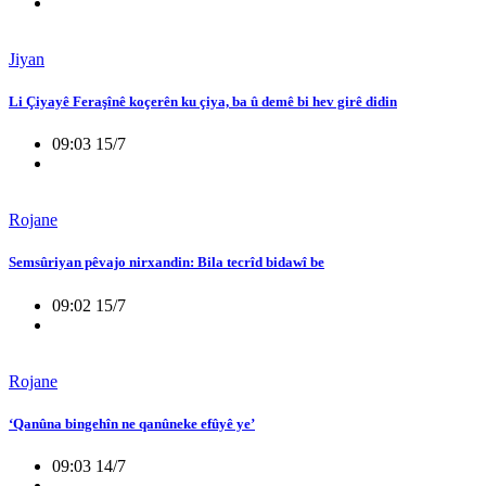
Jiyan
Li Çiyayê Feraşînê koçerên ku çiya, ba û demê bi hev girê didin
09:03 15/7
Rojane
Semsûriyan pêvajo nirxandin: Bila tecrîd bidawî be
09:02 15/7
Rojane
‘Qanûna bingehîn ne qanûneke efûyê ye’
09:03 14/7