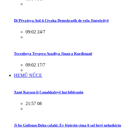
Di Pêvajoya Aştî û Civaka Demokratîk de rola Jineolojiyê
09:02 24/7
Tecrubeya Tevgera Azadiya Jinan a Kurdistanê
09:02 17/7
HEMÛ NÛÇE
Xanê Karasu li Çanakkaleyê hat bibîranîn
21:57 08
Ji bo Gulîstan Doku çalakî: Ev lêpirsîn çima 6 sal berê nehatkirin