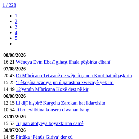
1
/ 228
1
2
3
4
5
08/08/2026
16:21
Wêneya Evîn Ebasî gihaşt fînala pêşbirka cîhanî
07/08/2026
20:43
Di Mîhrîcana Tetwanê de wêje û çanda Kurd hat nîqaşkirin
15:25
‘Têkoşîna azadiya jin û parastina xwezayê yek in’
14:49
12'yemîn Mîhrîcana Koxê dest pê kir
06/08/2026
12:15
Li dijî hişbirê Kargeha Zarokan hat lidarxisitn
10:54
Ji bo tevlibûna konsera ciwanan bang
31/07/2026
15:53
Ji jinan atolyeya boyaxkirina camê
30/07/2026
14:45
Pirtûka ‘Pênûs Giriya’ der çû