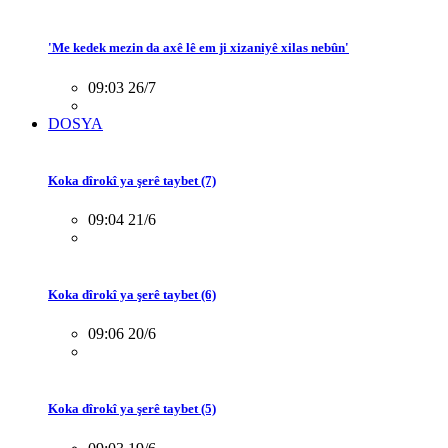
'Me kedek mezin da axê lê em ji xizaniyê xilas nebûn'
09:03 26/7
DOSYA
Koka dîrokî ya şerê taybet (7)
09:04 21/6
Koka dîrokî ya şerê taybet (6)
09:06 20/6
Koka dîrokî ya şerê taybet (5)