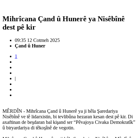
Mihrîcana Çand û Hunerê ya Nisêbînê
dest pê kir
09:35 12 Cotmeh 2025
Çand û Huner
1
|
MÊRDÎN - Mihrîcana Çand û Hunerê ya ji hêla Şaredariya
Nisêbînê ve tê lidarxistin, bi tevlibûna hezaran kesan dest pê kir. Di
axaftinan de beşdaran bal kişand ser “Pêvajoya Civaka Demokratîk”
û biryardariya di têkoşînê de vegotin.