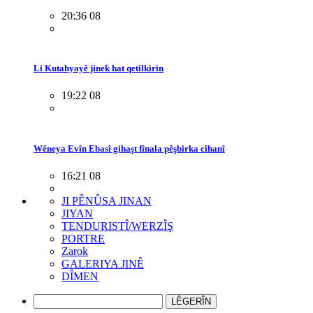
20:36 08
Li Kutahyayê jinek hat qetilkirin
19:22 08
Wêneya Evîn Ebasî gihaşt fînala pêşbirka cîhanî
16:21 08
JI PÊNÛSA JINAN
JIYAN
TENDURISTÎ/WERZÎŞ
PORTRE
Zarok
GALERIYA JINÊ
DÎMEN
LÊGERÎN