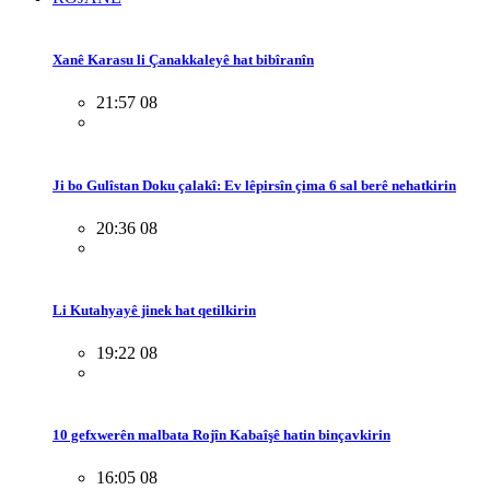
Xanê Karasu li Çanakkaleyê hat bibîranîn
21:57 08
Ji bo Gulîstan Doku çalakî: Ev lêpirsîn çima 6 sal berê nehatkirin
20:36 08
Li Kutahyayê jinek hat qetilkirin
19:22 08
10 gefxwerên malbata Rojîn Kabaîşê hatin binçavkirin
16:05 08