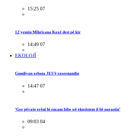
15:25 07
12'yemîn Mîhrîcana Koxê dest pê kir
14:49 07
EKOLOJÎ
Gundiyan xebata JES’ê rawestandin
14:47 07
‘Ger pêvajo erênî bi encam bibe wê ekosîstem jî bê parastin’
09:03 04