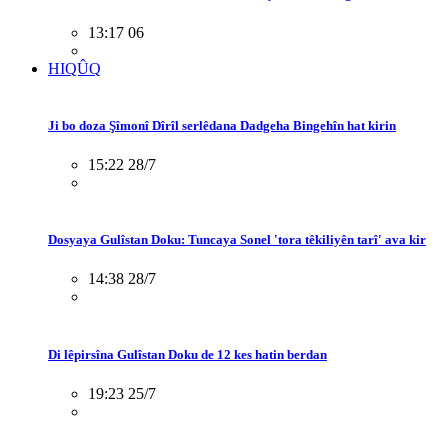
13:17 06
HIQÛQ
Ji bo doza Şîmonî Dîrîl serlêdana Dadgeha Bingehîn hat kirin
15:22 28/7
Dosyaya Gulîstan Doku: Tuncaya Sonel 'tora têkiliyên tarî' ava kir
14:38 28/7
Di lêpirsîna Gulîstan Doku de 12 kes hatin berdan
19:23 25/7