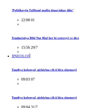
‘Polîtîkayên Talîbanê mafên jinan înkar dike’
22:08 01
Tenduristiya Bîbî Nur Rîgî ber bi xetereyê ve diçe
15:56 29/7
JINEOLOJÎ
Tundiya kolonyal, qirkirina cih û bîra sînemayê
09:03 07
Tundiya kolonyal, qirkirina cih û bîra sînemayê
09:04 31/7