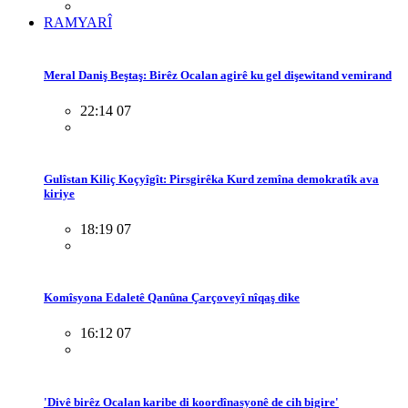
RAMYARÎ
Meral Daniş Beştaş: Birêz Ocalan agirê ku gel dişewitand vemirand
22:14 07
Gulîstan Kiliç Koçyîgît: Pirsgirêka Kurd zemîna demokratîk ava
kiriye
18:19 07
Komîsyona Edaletê Qanûna Çarçoveyî nîqaş dike
16:12 07
'Divê birêz Ocalan karibe di koordînasyonê de cih bigire'