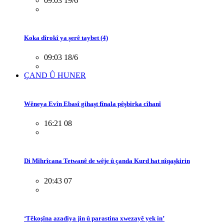
09:03 19/6
Koka dîrokî ya şerê taybet (4)
09:03 18/6
ÇAND Û HUNER
Wêneya Evîn Ebasî gihaşt fînala pêşbirka cîhanî
16:21 08
Di Mîhrîcana Tetwanê de wêje û çanda Kurd hat nîqaşkirin
20:43 07
‘Têkoşîna azadiya jin û parastina xwezayê yek in’