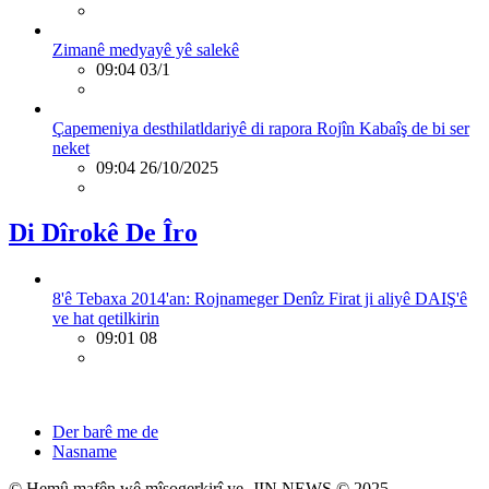
Zimanê medyayê yê salekê
09:04 03/1
Çapemeniya desthilatldariyê di rapora Rojîn Kabaîş de bi ser
neket
09:04 26/10/2025
Di Dîrokê De Îro
8'ê Tebaxa 2014'an: Rojnameger Denîz Firat ji aliyê DAIŞ'ê
ve hat qetilkirin
09:01 08
Der barê me de
Nasname
© Hemû mafên wê mîsogerkirî ye. JIN NEWS © 2025