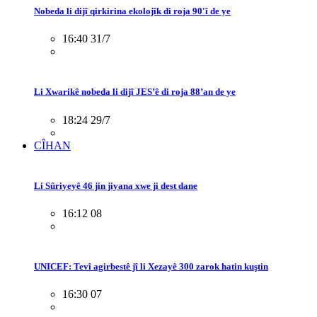
Nobeda li dijî qirkirina ekolojîk di roja 90'î de ye
16:40 31/7
Li Xwarikê nobeda li dijî JES’ê di roja 88’an de ye
18:24 29/7
CÎHAN
Li Sûriyeyê 46 jin jiyana xwe ji dest dane
16:12 08
UNICEF: Tevî agirbestê jî li Xezayê 300 zarok hatin kuştin
16:30 07