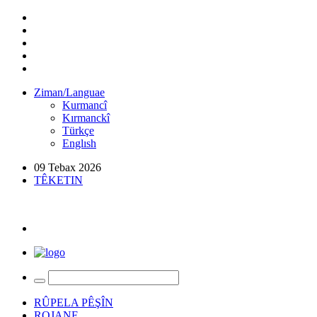
Ziman/Languae
Kurmancî
Kırmanckî
Türkçe
Englısh
09 Tebax 2026
TÊKETIN
RÛPELA PÊŞÎN
ROJANE