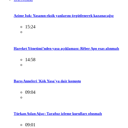
Azime Işık: Yasanın eksik yanlarını örgütlenerek kazanacağız
15:24
Hareket Yönetimi’nden yasa açıklaması: Rêber Apo esas alınmalı
14:58
Barış Anneleri 'Kök Yasa'ya dair konuştu
09:04
Türkan Aslan Ağaç: Tarafsız izleme kurulları oluşmalı
09:01