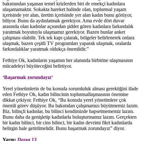
bakımından yaşanan temel krizlerden biri de emekçi kadınlara
ulaşamamaktır. Sokakta hareket halinde olan, toplumsal yaşam
içerisinde yer alan, üretim içerisinde yer alan kadın bunu görüyor,
biliyor. Bunu da aydınlatmak gerekiyor. Ama evde dört duvar
arasında olan kadınlar açısından şiddet gören kadınlara farkındalık
yaratmak boyutuyla ulaşmamız gerekiyor. Bazen bunlar anket
çalışması olabilir. Tek tek kapı çalarak, bölgeler belirlenerek onlara
ulaşmak, bazen çeşitli TV programları yaparak ulaşmak, oralarda
farkındalıklar yaratmak oldukça önemlidir.”
Fethiye Ok, kadınların yaşamın her alanında birbirine ulaşmasının
mücadeleyi büyüteceğini belirtiyor.
‘Başarmak zorundayız’
Yerel yönetimlerin de bu konuda sorumluluk alması gerektiğini ifade
eden Fethiye Ok, kadın bilincinin toplumsallaşmasının önemine
dikkat çekiyor. Fethiye Ok, “Bu konuda yerel yönetimlere çok
önemli görev düşüyor. Bu bakımdan çalışmamızı büyütmemiz lazım.
Biz, bilinçli kadınlar, bu bilinci kendimizde hapsetmememiz lazım.
Bunu daha da genişletip kadınlarla buluşturmamız lazım. Gerçekten
bir kadın bilinci, bir cins bilinci, bir kadın devrimi fikri kadınlarda
belirgin hale getirilmelidir. Bunu başarmak zorundayız” diyor.
Yarın:
Dosya 13