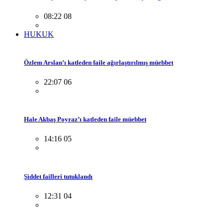
08:22 08
HUKUK
Özlem Arslan’ı katleden faile ağırlaştırılmış müebbet
22:07 06
Hale Akbaş Poyraz’ı katleden faile müebbet
14:16 05
Şiddet failleri tutuklandı
12:31 04