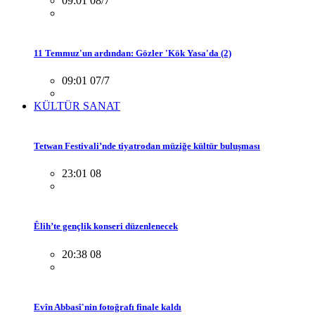
09:01 08/7
11 Temmuz'un ardından: Gözler 'Kök Yasa'da (2)
09:01 07/7
KÜLTÜR SANAT
Tetwan Festivali’nde tiyatrodan müziğe kültür buluşması
23:01 08
Êlih’te gençlik konseri düzenlenecek
20:38 08
Evîn Abbasî'nin fotoğrafı finale kaldı