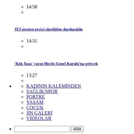
14:58
JES projesi geçici süreliğine durduruldu
14:31
'Kök Yasa' yarın Meclis Genel Kurulu’na gelecek
13:27
KADININ KALEMİNDEN
SAĞLIK/SPOR
PORTRE
YAŞAM
ÇOCUK
JIN GALERİ
VİDEOLAR
ARA