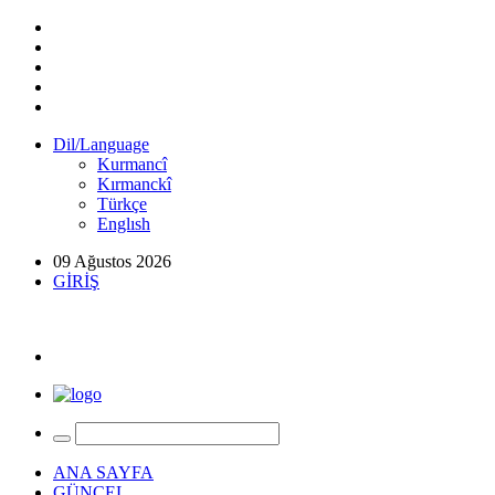
Dil/Language
Kurmancî
Kırmanckî
Türkçe
Englısh
09 Ağustos 2026
GİRİŞ
ANA SAYFA
GÜNCEL