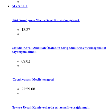
SİYASET
'Kök Yasa' yarın Meclis Genel Kurulu’na gelecek
13:27
Claudia Korol: Abdullah Öcalan'ın barış adımı için enternasyonalist
dayanışma olmalı
09:02
'Çocuk yasası' Meclis’ten geçti
22:59 08
Newroz Uysal: Komisyonlarda eşit temsiliyet sağlanmalı