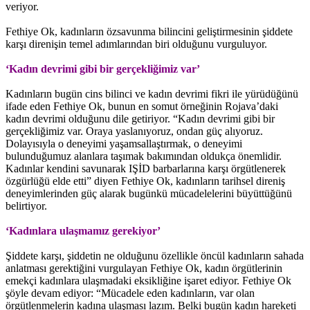
veriyor.
Fethiye Ok, kadınların özsavunma bilincini geliştirmesinin şiddete
karşı direnişin temel adımlarından biri olduğunu vurguluyor.
‘Kadın devrimi gibi bir gerçekliğimiz var’
Kadınların bugün cins bilinci ve kadın devrimi fikri ile yürüdüğünü
ifade eden Fethiye Ok, bunun en somut örneğinin Rojava’daki
kadın devrimi olduğunu dile getiriyor. “Kadın devrimi gibi bir
gerçekliğimiz var. Oraya yaslanıyoruz, ondan güç alıyoruz.
Dolayısıyla o deneyimi yaşamsallaştırmak, o deneyimi
bulunduğumuz alanlara taşımak bakımından oldukça önemlidir.
Kadınlar kendini savunarak IŞİD barbarlarına karşı örgütlenerek
özgürlüğü elde etti” diyen Fethiye Ok, kadınların tarihsel direniş
deneyimlerinden güç alarak bugünkü mücadelelerini büyüttüğünü
belirtiyor.
‘Kadınlara ulaşmamız gerekiyor’
Şiddete karşı, şiddetin ne olduğunu özellikle öncül kadınların sahada
anlatması gerektiğini vurgulayan Fethiye Ok, kadın örgütlerinin
emekçi kadınlara ulaşmadaki eksikliğine işaret ediyor. Fethiye Ok
şöyle devam ediyor: “Mücadele eden kadınların, var olan
örgütlenmelerin kadına ulaşması lazım. Belki bugün kadın hareketi