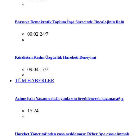
Barış ve Demokratik Toplum İnşa Sürecinde Jineolojînin Rolü
09:02 24/7
Kürdistan Kadın Özgürlük Hareketi Deneyimi
09:04 17/7
TÜM HABERLER
Azime Işık: Yasanın eksik yanlarını örgütlenerek kazanacağız
15:24
Hareket Yönetimi’nden yasa açıklaması: Rêber Apo esas alınmalı