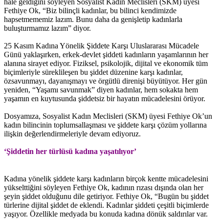
hale geldiğini söyleyen Sosyalist Kadın Meclisleri (SKM) üyesi
Fethiye Ok, “Biz bilinçli kadınlar, bu bilinci kendimizde
hapsetmememiz lazım. Bunu daha da genişletip kadınlarla
buluşturmamız lazım” diyor.
25 Kasım Kadına Yönelik Şiddete Karşı Uluslararası Mücadele
Günü yaklaşırken, erkek-devlet şiddeti kadınların yaşamlarının her
alanına sirayet ediyor. Fiziksel, psikolojik, dijital ve ekonomik tüm
biçimleriyle süreklileşen bu şiddet düzenine karşı kadınlar,
özsavunmayı, dayanışmayı ve örgütlü direnişi büyütüyor. Her gün
yeniden, “Yaşamı savunmak” diyen kadınlar, hem sokakta hem
yaşamın en kuytusunda şiddetsiz bir hayatın mücadelesini örüyor.
Dosyamıza, Sosyalist Kadın Meclisleri (SKM) üyesi Fethiye Ok’un
kadın bilincinin toplumsallaşması ve şiddete karşı çözüm yollarına
ilişkin değerlendirmeleriyle devam ediyoruz.
‘Şiddetin her türlüsü kadına yaşatılıyor’
Kadına yönelik şiddete karşı kadınların birçok kentte mücadelesini
yükselttiğini söyleyen Fethiye Ok, kadının rızası dışında olan her
şeyin şiddet olduğunu dile getiriyor. Fethiye Ok, “Bugün bu şiddet
türlerine dijital şiddet de eklendi. Kadınlar şiddeti çeşitli biçimlerde
yaşıyor. Özellikle medyada bu konuda kadına dönük saldırılar var.