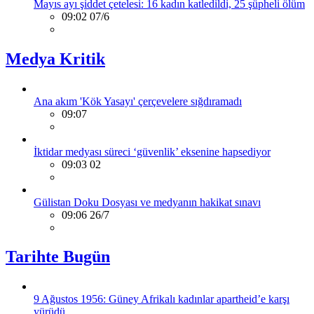
Mayıs ayı şiddet çetelesi: 16 kadın katledildi, 25 şüpheli ölüm
09:02 07/6
Medya Kritik
Ana akım 'Kök Yasayı' çerçevelere sığdıramadı
09:07
İktidar medyası süreci ‘güvenlik’ eksenine hapsediyor
09:03 02
Gülistan Doku Dosyası ve medyanın hakikat sınavı
09:06 26/7
Tarihte Bugün
9 Ağustos 1956: Güney Afrikalı kadınlar apartheid’e karşı
yürüdü