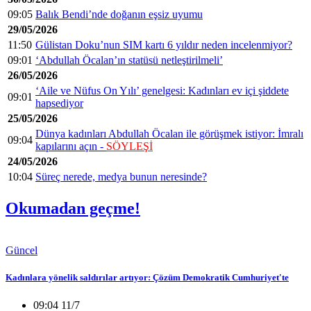
09:05
Balık Bendi’nde doğanın eşsiz uyumu
29/05/2026
11:50
Gülistan Doku’nun SIM kartı 6 yıldır neden incelenmiyor?
09:01
‘Abdullah Öcalan’ın statüsü netleştirilmeli’
26/05/2026
‘Aile ve Nüfus On Yılı’ genelgesi: Kadınları ev içi şiddete
09:01
hapsediyor
25/05/2026
Dünya kadınları Abdullah Öcalan ile görüşmek istiyor: İmralı
09:04
kapılarını açın -
SÖYLEŞİ
24/05/2026
10:04
Süreç nerede, medya bunun neresinde?
Okumadan geçme!
Güncel
Kadınlara yönelik saldırılar artıyor: Çözüm Demokratik Cumhuriyet'te
09:04 11/7