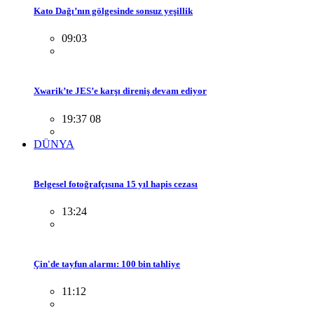
Kato Dağı’nın gölgesinde sonsuz yeşillik
09:03
Xwarik’te JES’e karşı direniş devam ediyor
19:37 08
DÜNYA
Belgesel fotoğrafçısına 15 yıl hapis cezası
13:24
Çin'de tayfun alarmı: 100 bin tahliye
11:12