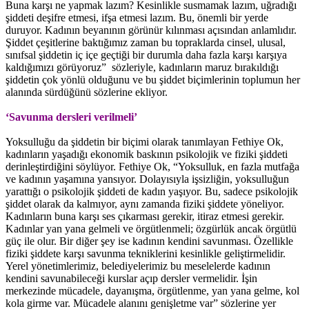
Buna karşı ne yapmak lazım? Kesinlikle susmamak lazım, uğradığı
şiddeti deşifre etmesi, ifşa etmesi lazım. Bu, önemli bir yerde
duruyor. Kadının beyanının görünür kılınması açısından anlamlıdır.
Şiddet çeşitlerine baktığımız zaman bu topraklarda cinsel, ulusal,
sınıfsal şiddetin iç içe geçtiği bir durumla daha fazla karşı karşıya
kaldığımızı görüyoruz” sözleriyle, kadınların maruz bırakıldığı
şiddetin çok yönlü olduğunu ve bu şiddet biçimlerinin toplumun her
alanında sürdüğünü sözlerine ekliyor.
‘Savunma dersleri verilmeli’
Yoksulluğu da şiddetin bir biçimi olarak tanımlayan Fethiye Ok,
kadınların yaşadığı ekonomik baskının psikolojik ve fiziki şiddeti
derinleştirdiğini söylüyor. Fethiye Ok, “Yoksulluk, en fazla mutfağa
ve kadının yaşamına yansıyor. Dolayısıyla işsizliğin, yoksulluğun
yarattığı o psikolojik şiddeti de kadın yaşıyor. Bu, sadece psikolojik
şiddet olarak da kalmıyor, aynı zamanda fiziki şiddete yöneliyor.
Kadınların buna karşı ses çıkarması gerekir, itiraz etmesi gerekir.
Kadınlar yan yana gelmeli ve örgütlenmeli; özgürlük ancak örgütlü
güç ile olur. Bir diğer şey ise kadının kendini savunması. Özellikle
fiziki şiddete karşı savunma tekniklerini kesinlikle geliştirmelidir.
Yerel yönetimlerimiz, belediyelerimiz bu meselelerde kadının
kendini savunabileceği kurslar açıp dersler vermelidir. İşin
merkezinde mücadele, dayanışma, örgütlenme, yan yana gelme, kol
kola girme var. Mücadele alanını genişletme var” sözlerine yer