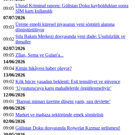
Ulusal Kriminal raporu: Gülistan Doku kaybolduktan sonra
09:05
SİM kartı kullanıldı
07/07/2026
Üreme emeği küresel piyasanın yeni sömürü alanına
09:03
dönüştürülüyor
Şifa Bakım Merkezi dosyasında yeni ifade: Usulsüzlük ve
09:02
ihmaller
02/07/2026
09:05
Zîlan, Sema ve Gulan'a...
14/06/2026
09:04
Kimin hikâyesi haber oluyor?
13/06/2026
09:02
Kök hücre yasadan beklenti: Eşit temsiliyet ve güvence
09:01
‘Uyuşturucuya karşı mahallelerde örgütlenmeliyiz’
12/06/2026
09:01
‘Barışın mimarı üzerine düşeni yaptı, sıra devlette’
09/06/2026
09:01
Market ve mağaza sektöründe emek sömürüsü
02/06/2026
09:08
Gülistan Doku dosyasında Rojwelat Kızmaz gelişmesi!
30/05/2026