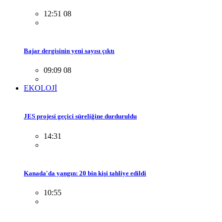
12:51 08
Bajar dergisinin yeni sayısı çıktı
09:09 08
EKOLOJİ
JES projesi geçici süreliğine durduruldu
14:31
Kanada'da yangın: 20 bin kişi tahliye edildi
10:55