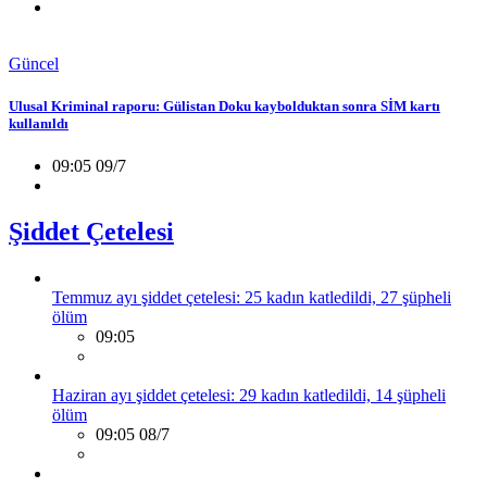
Güncel
Ulusal Kriminal raporu: Gülistan Doku kaybolduktan sonra SİM kartı
kullanıldı
09:05 09/7
Şiddet Çetelesi
Temmuz ayı şiddet çetelesi: 25 kadın katledildi, 27 şüpheli
ölüm
09:05
Haziran ayı şiddet çetelesi: 29 kadın katledildi, 14 şüpheli
ölüm
09:05 08/7