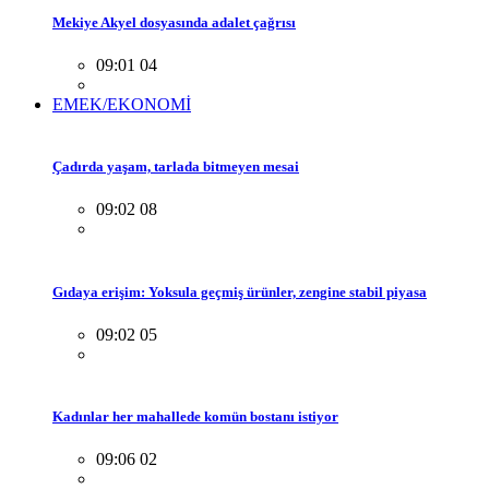
Mekiye Akyel dosyasında adalet çağrısı
09:01 04
EMEK/EKONOMİ
Çadırda yaşam, tarlada bitmeyen mesai
09:02 08
Gıdaya erişim: Yoksula geçmiş ürünler, zengine stabil piyasa
09:02 05
Kadınlar her mahallede komün bostanı istiyor
09:06 02