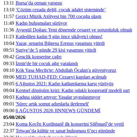
13:11
Bursa’da orman yangını
13:10
‘Çözüm cezada değil, çocuk adalet sisteminde’
11:57
Gezici Müzik Atölyesi bin 700 çocuğa ulaştı
11:49
Kadın buluşmaları sürüyor
11:36
Ayşegül Doğan: Yeni dönemde cesaret ve sorumluluk olmalı
11:23
Katledilen kadın 9 gün önce şikâyetçi olmuş!
10:04
Yazar, senarist Bilgesu Erenus yaşamını yitirdi
09:51
Suriye’de 5 günde 29 kişi yaşamını yitirdi
09:42
Gençlik konserine çağrı
09:33
İzmir'de bir çocuk ağır yaralandı
09:10
Kök Yasa Meclis'te: Abdullah Öcalan'a güveniyoruz
09:06
MED TUHAD-FED: Cezaevi kapıları açılmalı
09:05
6 Ağustos 2021: Kadın katliamlarına karşı yürüyüş
09:04
Kentsel dönüşüm krizi: Kadın odaklı kooperatif modeli şart
09:03
Kadına şiddet artıyor: Yasalar uygulanmıyor
09:01
'Süreç artık somut adımlarla ilerlemeli'
09:00
6 AĞUSTOS 2026 JINNEWS GÜNDEMİ
05/08/2026
23:04
Koma Keçên Kurdistanê ilk konserini Silêmanî’de verdi
22:37
Tetwan’da kültür ve sanat buluşması 6’ncı gününde