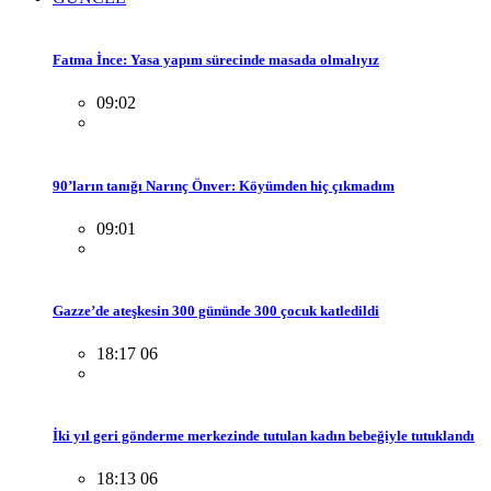
Fatma İnce: Yasa yapım sürecinde masada olmalıyız
09:02
90’ların tanığı Narınç Önver: Köyümden hiç çıkmadım
09:01
Gazze’de ateşkesin 300 gününde 300 çocuk katledildi
18:17 06
İki yıl geri gönderme merkezinde tutulan kadın bebeğiyle tutuklandı
18:13 06