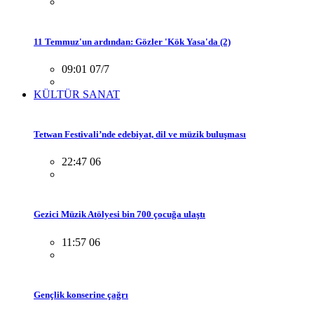
11 Temmuz'un ardından: Gözler 'Kök Yasa'da (2)
09:01 07/7
KÜLTÜR SANAT
Tetwan Festivali’nde edebiyat, dil ve müzik buluşması
22:47 06
Gezici Müzik Atölyesi bin 700 çocuğa ulaştı
11:57 06
Gençlik konserine çağrı