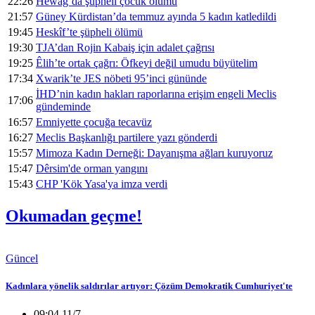
22:26
Hewag’da şüpheli çocuk ölümü
21:57
Güney Kürdistan’da temmuz ayında 5 kadın katledildi
19:45
Heskîf’te şüpheli ölümü
19:30
TJA’dan Rojin Kabaiş için adalet çağrısı
19:25
Êlih’te ortak çağrı: Öfkeyi değil umudu büyütelim
17:34
Xwarik’te JES nöbeti 95’inci gününde
İHD’nin kadın hakları raporlarına erişim engeli Meclis
17:06
gündeminde
16:57
Emniyette çocuğa tecavüz
16:27
Meclis Başkanlığı partilere yazı gönderdi
15:57
Mimoza Kadın Derneği: Dayanışma ağları kuruyoruz
15:47
Dêrsim'de orman yangını
15:43
CHP 'Kök Yasa'ya imza verdi
Okumadan geçme!
Güncel
Kadınlara yönelik saldırılar artıyor: Çözüm Demokratik Cumhuriyet'te
09:04 11/7