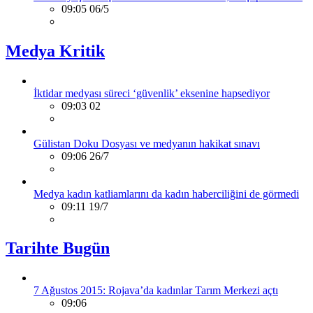
09:05 06/5
Medya Kritik
İktidar medyası süreci ‘güvenlik’ eksenine hapsediyor
09:03 02
Gülistan Doku Dosyası ve medyanın hakikat sınavı
09:06 26/7
Medya kadın katliamlarını da kadın haberciliğini de görmedi
09:11 19/7
Tarihte Bugün
7 Ağustos 2015: Rojava’da kadınlar Tarım Merkezi açtı
09:06