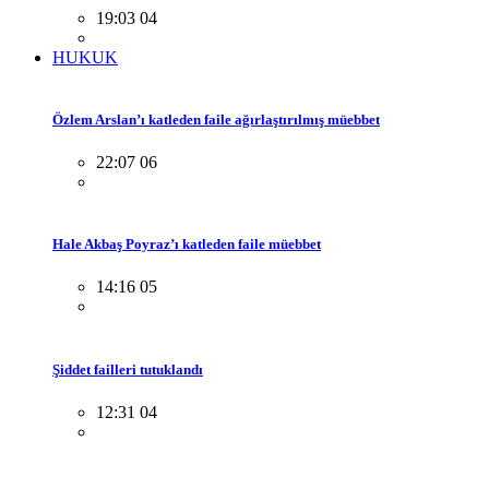
19:03 04
HUKUK
Özlem Arslan’ı katleden faile ağırlaştırılmış müebbet
22:07 06
Hale Akbaş Poyraz’ı katleden faile müebbet
14:16 05
Şiddet failleri tutuklandı
12:31 04