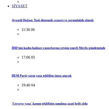
SİYASET
Ayşegül Doğan: Yeni dönemde cesaret ve sorumluluk olmalı
11:36 06
İHD’nin kadın hakları raporlarına erişim engeli Meclis gündeminde
17:06 05
DEM Parti yarın yasa teklifine imza atacak
19:40 04
'Çerçeve yasa' kanun teklifinin sunulma saati belli oldu