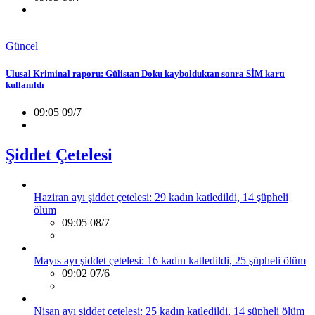
Güncel
Ulusal Kriminal raporu: Gülistan Doku kaybolduktan sonra SİM kartı
kullanıldı
09:05 09/7
Şiddet Çetelesi
Haziran ayı şiddet çetelesi: 29 kadın katledildi, 14 şüpheli
ölüm
09:05 08/7
Mayıs ayı şiddet çetelesi: 16 kadın katledildi, 25 şüpheli ölüm
09:02 07/6
Nisan ayı şiddet çetelesi: 25 kadın katledildi, 14 şüpheli ölüm