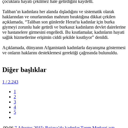
çocuklara hayatı çekilmez hale getirdiğini kaydetti.
Taliban’ın kadınlara her alanda dışladığını ve sistematik olarak
haklarından ve onurlarından mahrum bıraktığına dikkat çekilen
açıklamada, “Taliban son günlerde Herat'ta kadınlar için burka
giymeyi zorunlu hale getirdi ve burkasız kadınların devlet dairelerine
ve hastanelere girmesini engelledi. Bu kısıtlamalar, kadınların hayati
sağlık hizmetlerine erişimin ciddi şekilde kısıtlıyor” denildi.
Açıklamada, dünyanın Afganistanlı kadınlarla dayanışma göstermesi
ve onların haklarını desteklemesi gerektiği çağrısında bulunuldu.
Diğer başlıklar
1
/ 2.243
1
2
3
4
5
09:06
7 Ağustos 2015: Rojava’da kadınlar Tarım Merkezi açtı