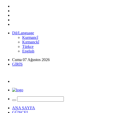
Dil/Language
Kurmancî
Kırmanckî
Türkçe
Englısh
Cuma 07 Ağustos 2026
GİRİŞ
ANA SAYFA
GÜNCEL