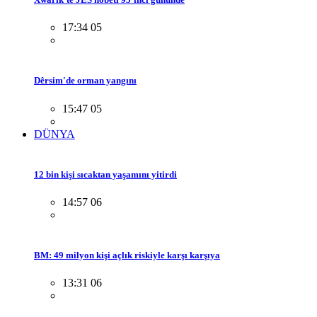
17:34 05
Dêrsim'de orman yangını
15:47 05
DÜNYA
12 bin kişi sıcaktan yaşamını yitirdi
14:57 06
BM: 49 milyon kişi açlık riskiyle karşı karşıya
13:31 06