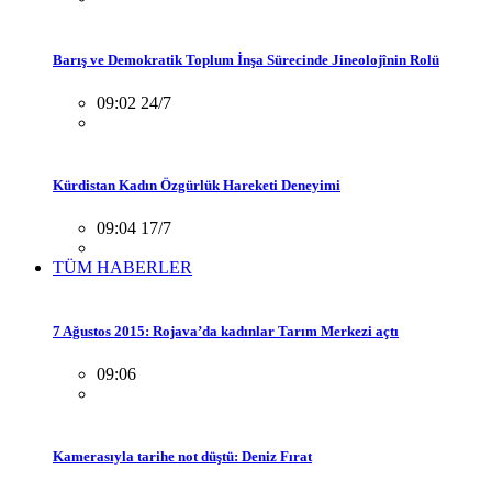
Barış ve Demokratik Toplum İnşa Sürecinde Jineolojînin Rolü
09:02 24/7
Kürdistan Kadın Özgürlük Hareketi Deneyimi
09:04 17/7
TÜM HABERLER
7 Ağustos 2015: Rojava’da kadınlar Tarım Merkezi açtı
09:06
Kamerasıyla tarihe not düştü: Deniz Fırat