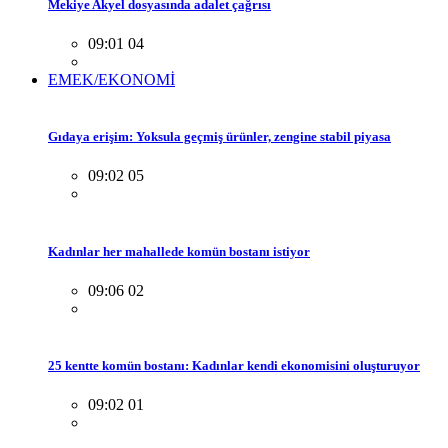
Mekiye Akyel dosyasında adalet çağrısı
09:01 04
EMEK/EKONOMİ
Gıdaya erişim: Yoksula geçmiş ürünler, zengine stabil piyasa
09:02 05
Kadınlar her mahallede komün bostanı istiyor
09:06 02
25 kentte komün bostanı: Kadınlar kendi ekonomisini oluşturuyor
09:02 01