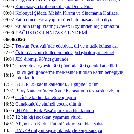
09:05
Kamerasıyla tarihe not düştü: Deniz Fırat
09:04
Kolonyal Şiddet, Mekân Kırımı ve Sinemanın Hafızası
09:02
Fatma İnce: Yasa yapım sürecinde masada olmalıyız
09:01
90’ların tanığı Narınç Önver: Köyümden hiç çıkmadım
09:00
7 AĞUSTOS JINNEWS GÜNDEMİ
06/08/2026
22:47
Tetwan Festivali’nde edebiyat, dil ve müzik buluşması
22:07
Özlem Arslan’ı katleden faile ağırlaştırılmış müebbet
19:04
JES direnişi 96’ncı gününde
18:17
Gazze’de ateşkesin 300 gününde 300 çocuk katledildi
İki yıl geri gönderme merkezinde tutulan kadın bebeğiyle
18:13
tutuklandı
17:51
KCDP: 25 kadın katledildi, 31 şüpheli ölüm
17:31
Barış Anneleri’nden Xanê Karasu’nun taziyesine ziyaret
17:09
Cizîr’de kadını katletme girişimi
16:52
Çanakkale'de şüpheli çocuk ölümü
16:05
İHD'den 'Kök Yasa' için 7 maddelik öneri
14:57
12 bin kişi sıcaktan yaşamını yitirdi
14:51
Afganistan Kadın Futbol Takımı yeniden sahada
13:31
BM: 49 milyon kişi açlık riskiyle karşı karşıya