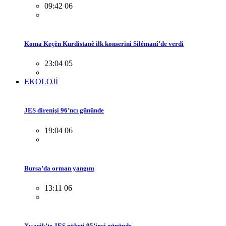
09:42 06
Koma Keçên Kurdistanê ilk konserini Silêmanî’de verdi
23:04 05
EKOLOJİ
JES direnişi 96’ncı gününde
19:04 06
Bursa’da orman yangını
13:11 06
Xwarik’te JES nöbeti 95’inci gününde