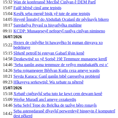
15:32
Wan de konferansê Meclîsê Cinîyan ê DEM Partî
15:07
Failê hêrişê cinsî ame tepiştiş
15:04
Kesêk seba mergê bişik yê tute de ame tepiştiş
14:05
Heyetê Îmraliyî do Abdullah Ocalanî dir pêvînayîş bikero
10:17
Şaredarîya Peyasî ra hişyarîyêka muhîme
09:11
KCDP: Munaqeşeyê nefeqeyî rastîya cinîyan nimineno
16/07/2026
Hezex de cinîyêke bi hawayêko bi guman dinyaya xo
15:22
bedelnaye
15:15
Şîrketê petrolî bi eşteyan Gabarî lêşin kenê
14:58
Destkewtişê xo yê Şorişê 19ê Temmuze munaqeşe kerdî
14:46
‘Seba qanûn aşma temmuze de vejîyo mutabakatêk est o’
14:26
Seba rojnamegere Bêrîvan Kutlu ceza ameye waştiş
10:21
Sevda Karaca: Ganî qanûn bibê çareserîya problemî
09:23
Hîkayeya serkewtişî: Wa xebate ra nêtersê
15/07/2026
15:18
Xebatê cigêrayîşî seba tuto ke kewt çem dewam kenê
15:09
Werîşe Muradî ancî ameye cezakerdiş
14:46
Seba Selvî Tepe do Belçîka de tazîye bêro ronayîş
Seba astengdaranê dîyayîşî perwerdeyê bingeyin ê komputerî
14:42
dest pêkerd