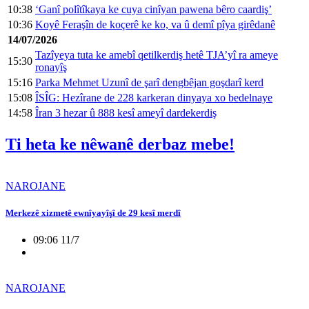
10:38
‘Ganî polîtîkaya ke cuya cinîyan pawena bêro caardiş’
10:36
Koyê Feraşîn de koçerê ke ko, va û demî pîya girêdanê
14/07/2026
Tazîyeya tuta ke amebî qetilkerdiş hetê TJA’yî ra ameye
15:30
ronayîş
15:16
Parka Mehmet Uzunî de şarî dengbêjan goşdarî kerd
15:08
ÎSÎG: Hezîrane de 228 karkeran dinyaya xo bedelnaye
14:58
Îran 3 hezar û 888 kesî ameyî dardekerdiş
Ti heta ke nêwanê derbaz mebe!
NAROJANE
Merkezê xizmetê ewnîyayîşî de 29 kesî merdî
09:06 11/7
NAROJANE