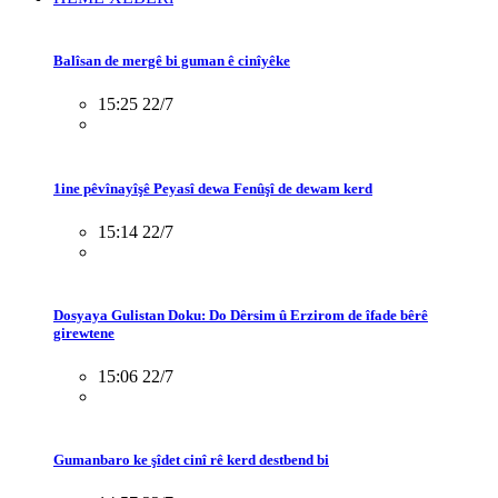
Balîsan de mergê bi guman ê cinîyêke
15:25 22/7
1ine pêvînayîşê Peyasî dewa Fenûşî de dewam kerd
15:14 22/7
Dosyaya Gulistan Doku: Do Dêrsim û Erzirom de îfade bêrê
girewtene
15:06 22/7
Gumanbaro ke şîdet cinî rê kerd destbend bi