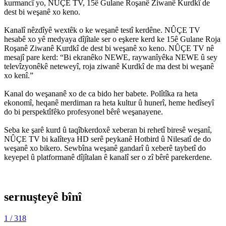
kurmancî yo, NÛÇE TV, 15ê Gulane Roşanê Ziwanê Kurdkî de
dest bi weşanê xo keno.
Kanalî nêzdîyê wextêk o ke weşanê testî kerdêne. NÛÇE TV
hesabê xo yê medyaya dîjîtale ser o eşkere kerd ke 15ê Gulane Roja
Roşanê Ziwanê Kurdkî de dest bi weşanê xo keno. NÛÇE TV nê
mesajî pare kerd: “Bi ekranêko NEWE, raywanîyêka NEWE û sey
televîzyonêkê neteweyî, roja ziwanê Kurdkî de ma dest bi weşanê
xo kenî.”
Kanal do weşananê xo de ca bido her babete. Polîtîka ra heta
ekonomî, heqanê merdiman ra heta kultur û hunerî, heme hedîseyî
do bi perspektîfêko profesyonel bêrê weşanayene.
Seba ke şarê kurd û taqîbkerdoxê xeberan bi rehetî biresê weşanî,
NÛÇE TV bi kalîteya HD serê peykanê Hotbird û Nilesatî de do
weşanê xo bikero. Sewbîna weşanê gandarî û xeberê taybetî do
keyepel û platformanê dîjîtalan ê kanalî ser o zî bêrê parekerdene.
sernuşteyê bînî
1
/ 318