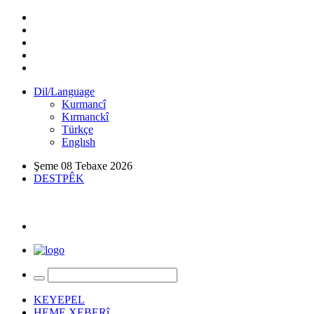
Dil/Language
Kurmancî
Kırmanckî
Türkçe
Englısh
Şeme 08 Tebaxe 2026
DESTPÊK
KEYEPEL
HEME XEBERî