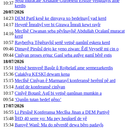
Seba muracatê Xelatanê Gurbetellî Ersoze vengdayîş ame
10:37
kerdiş
20/07/2026
14:23
DEM Partî kesê ke dinyaya xo bedelnayî yad kerd
14:17
Heyetê Îmraliyî ver bi Girawa Îmrali kewt rayîr
Meclîsê Ciwanan seba pêvînayîşê Abdullah Ocalanî muracat
14:16
kerd
10:57
Rayberîya Têgêrayîşî şertê vetişê qanûnî eşkera kerd
09:46
Dimayê Pirsûsî dejo ke yeno ziwan: Êdî Veyselê mi çin o
09:44
Cinîyan proses erjna: Ganî seba aştîye gamî bêrê eştiş
18/07/2026
15:51
Hêrişê hemverê Başûr û Rojhelatî ame şermezarkerdiş
15:36
Çalakîya KESKî dewam kena
15:15
Meclîsê Cinîyan ê Marmarayî konferansê herêmî pê ard
15:14
Agirî de konferansê cinîyan
10:17
Cinîyê Botanî: Aştî bi vetişê qanûnan mumkin a
09:54
‘Qanûn tutan hedef gêno’
17/07/2026
16:55
Li Pirsûsê Konferansa Meclîsa Jinan a DEM Partiyê
15:48
ÎHD 40 serre yo: Ma pey heqîqetî de yê
15:34
Baroyê Wanî: Ma do nêverdê dewa bêro padayîş