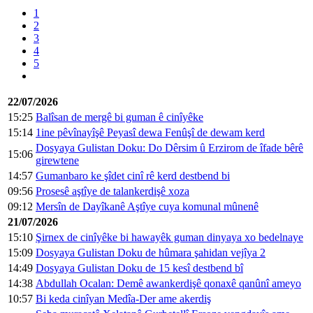
1
2
3
4
5
22/07/2026
15:25
Balîsan de mergê bi guman ê cinîyêke
15:14
1ine pêvînayîşê Peyasî dewa Fenûşî de dewam kerd
Dosyaya Gulistan Doku: Do Dêrsim û Erzirom de îfade bêrê
15:06
girewtene
14:57
Gumanbaro ke şîdet cinî rê kerd destbend bi
09:56
Prosesê aştîye de talankerdişê xoza
09:12
Mersîn de Dayîkanê Aştîye cuya komunal mûnenê
21/07/2026
15:10
Şirnex de cinîyêke bi hawayêk guman dinyaya xo bedelnaye
15:09
Dosyaya Gulistan Doku de hûmara şahidan vejîya 2
14:49
Dosyaya Gulistan Doku de 15 kesî destbend bî
14:38
Abdullah Ocalan: Demê awankerdişê qonaxê qanûnî ameyo
10:57
Bi keda cinîyan Medîa-Der ame akerdiş