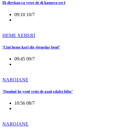
Di dîrekan ra yewe de di kamera est ê
09:10 10/7
HEME XEBERİ
‘Cinî heme karî dir eleqedar benê’
09:45 09/7
NAROJANE
‘Qanûnê ke yenê vetiş de ganî edalet bibo’
10:56 08/7
NAROJANE