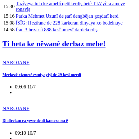
Tazîyeya tuta ke amebî qetilkerdiş hetê TJA’yî ra ameye
15:30
ronayîş
15:16
Parka Mehmet Uzunî de şarî dengbêjan goşdarî kerd
15:08
ÎSÎG: Hezîrane de 228 karkeran dinyaya xo bedelnaye
14:58
Îran 3 hezar û 888 kesî ameyî dardekerdiş
Ti heta ke nêwanê derbaz mebe!
NAROJANE
Merkezê xizmetê ewnîyayîşî de 29 kesî merdî
09:06 11/7
NAROJANE
Di dîrekan ra yewe de di kamera est ê
09:10 10/7