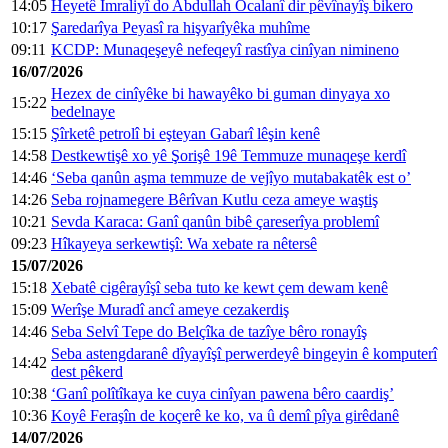
14:05
Heyetê Îmraliyî do Abdullah Ocalanî dir pêvînayîş bikero
10:17
Şaredarîya Peyasî ra hişyarîyêka muhîme
09:11
KCDP: Munaqeşeyê nefeqeyî rastîya cinîyan nimineno
16/07/2026
Hezex de cinîyêke bi hawayêko bi guman dinyaya xo
15:22
bedelnaye
15:15
Şîrketê petrolî bi eşteyan Gabarî lêşin kenê
14:58
Destkewtişê xo yê Şorişê 19ê Temmuze munaqeşe kerdî
14:46
‘Seba qanûn aşma temmuze de vejîyo mutabakatêk est o’
14:26
Seba rojnamegere Bêrîvan Kutlu ceza ameye waştiş
10:21
Sevda Karaca: Ganî qanûn bibê çareserîya problemî
09:23
Hîkayeya serkewtişî: Wa xebate ra nêtersê
15/07/2026
15:18
Xebatê cigêrayîşî seba tuto ke kewt çem dewam kenê
15:09
Werîşe Muradî ancî ameye cezakerdiş
14:46
Seba Selvî Tepe do Belçîka de tazîye bêro ronayîş
Seba astengdaranê dîyayîşî perwerdeyê bingeyin ê komputerî
14:42
dest pêkerd
10:38
‘Ganî polîtîkaya ke cuya cinîyan pawena bêro caardiş’
10:36
Koyê Feraşîn de koçerê ke ko, va û demî pîya girêdanê
14/07/2026