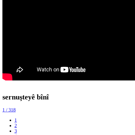
sernuşteyê bînî
1
/ 318
1
2
3