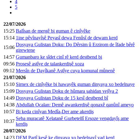
4
5
22/07/2026
15:25
Balîsan de mergê bi guman ê cinîyêke
15:14
1ine pêvînayîşê Peyasî dewa Fenûşî de dewam kerd
Dosyaya Gulistan Doku: Do Dêrsim û Erzirom de îfade bêrê
15:06
girewtene
14:57
Gumanbaro ke şîdet cinî rê kerd destbend bi
09:56
Prosesê aştîye de talankerdişê xoza
09:12
Mersîn de Dayîkanê Aştîye cuya komunal mûnenê
21/07/2026
15:10
Şirnex de cinîyêke bi hawayêk guman dinyaya xo bedelnaye
15:09
Dosyaya Gulistan Doku de hûmara şahidan vejîya 2
14:49
Dosyaya Gulistan Doku de 15 kesî destbend bî
14:38
Abdullah Ocalan: Demê awankerdişê qonaxê qanûnî ameyo
10:57
Bi keda cinîyan Medîa-Der ame akerdiş
Seba muracatê Xelatanê Gurbetellî Ersoze vengdayîş ame
10:37
kerdiş
20/07/2026
14:23
DEM Partî kesê ke dinyaya xo bedelnayî yad kerd