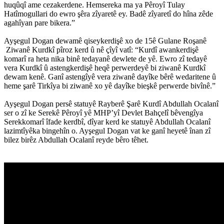
huqûqî ame cezakerdene. Hemsereka ma ya Pêroyî Tulay
Hatîmogullari do ewro şêra zîyaretê ey. Badê zîyaretî do hîna zêde
agahîyan pare bikera.”
Ayşegul Dogan dewamê qiseykerdişê xo de 15ê Gulane Roşanê
Ziwanê Kurdkî pîroz kerd û nê çîyî vatî: “Kurdî awankerdişê
komarî ra heta nika binê tedayanê dewlete de yê. Ewro zî tedayê
vera Kurdkî û astengkerdişê heqê perwerdeyê bi ziwanê Kurdkî
dewam kenê. Ganî astengîyê vera ziwanê dayîke bêrê wedaritene û
heme şarê Tirkîya bi ziwanê xo yê dayîke bieşkê perwerde bivînê.”
Ayşegul Dogan persê statuyê Rayberê Şarê Kurdî Abdullah Ocalanî
ser o zî ke Serekê Pêroyî yê MHP’yî Devlet Bahçelî bêvengîya
Serekkomarî îfade kerdbî, dîyar kerd ke statuyê Abdullah Ocalanî
lazimtîyêka bingehîn o. Ayşegul Dogan vat ke ganî heyetê înan zî
bilez birêz Abdullah Ocalanî reyde bêro têhet.