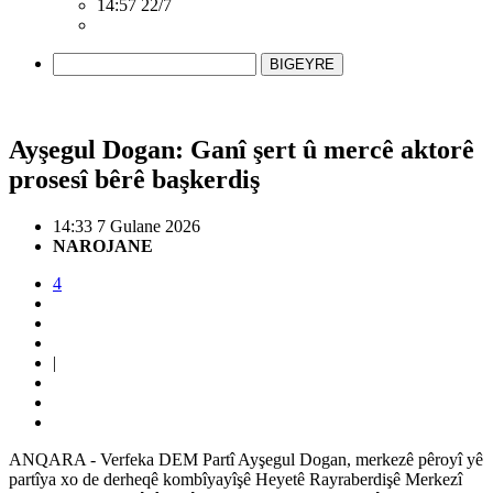
14:57 22/7
BIGEYRE
Ayşegul Dogan: Ganî şert û mercê aktorê
prosesî bêrê başkerdiş
14:33 7 Gulane 2026
NAROJANE
4
|
ANQARA - Verfeka DEM Partî Ayşegul Dogan, merkezê pêroyî yê
partîya xo de derheqê kombîyayîşê Heyetê Rayraberdişê Merkezî