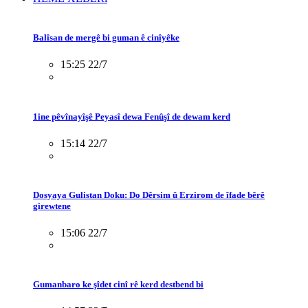
Balîsan de mergê bi guman ê cinîyêke
15:25 22/7
1ine pêvînayîşê Peyasî dewa Fenûşî de dewam kerd
15:14 22/7
Dosyaya Gulistan Doku: Do Dêrsim û Erzirom de îfade bêrê
girewtene
15:06 22/7
Gumanbaro ke şîdet cinî rê kerd destbend bi