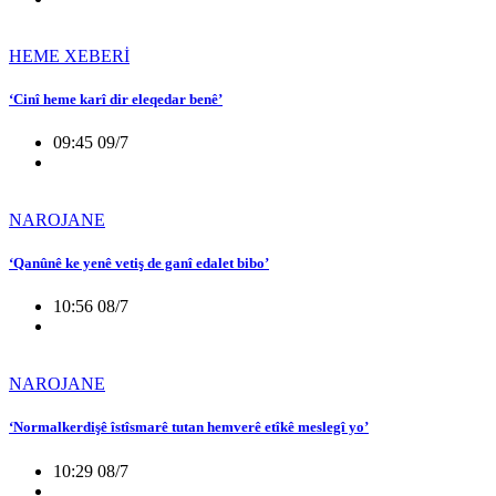
HEME XEBERİ
‘Cinî heme karî dir eleqedar benê’
09:45 09/7
NAROJANE
‘Qanûnê ke yenê vetiş de ganî edalet bibo’
10:56 08/7
NAROJANE
‘Normalkerdişê îstîsmarê tutan hemverê etîkê meslegî yo’
10:29 08/7