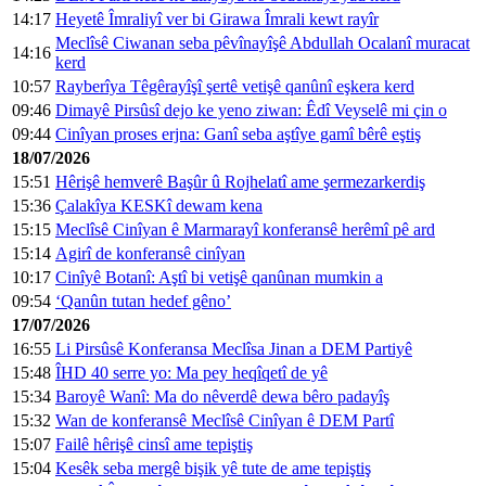
14:17
Heyetê Îmraliyî ver bi Girawa Îmrali kewt rayîr
Meclîsê Ciwanan seba pêvînayîşê Abdullah Ocalanî muracat
14:16
kerd
10:57
Rayberîya Têgêrayîşî şertê vetişê qanûnî eşkera kerd
09:46
Dimayê Pirsûsî dejo ke yeno ziwan: Êdî Veyselê mi çin o
09:44
Cinîyan proses erjna: Ganî seba aştîye gamî bêrê eştiş
18/07/2026
15:51
Hêrişê hemverê Başûr û Rojhelatî ame şermezarkerdiş
15:36
Çalakîya KESKî dewam kena
15:15
Meclîsê Cinîyan ê Marmarayî konferansê herêmî pê ard
15:14
Agirî de konferansê cinîyan
10:17
Cinîyê Botanî: Aştî bi vetişê qanûnan mumkin a
09:54
‘Qanûn tutan hedef gêno’
17/07/2026
16:55
Li Pirsûsê Konferansa Meclîsa Jinan a DEM Partiyê
15:48
ÎHD 40 serre yo: Ma pey heqîqetî de yê
15:34
Baroyê Wanî: Ma do nêverdê dewa bêro padayîş
15:32
Wan de konferansê Meclîsê Cinîyan ê DEM Partî
15:07
Failê hêrişê cinsî ame tepiştiş
15:04
Kesêk seba mergê bişik yê tute de ame tepiştiş