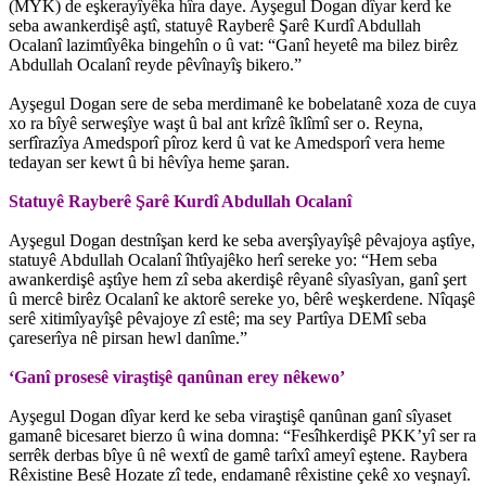
(MYK) de eşkerayîyêka hîra daye. Ayşegul Dogan dîyar kerd ke
seba awankerdişê aştî, statuyê Rayberê Şarê Kurdî Abdullah
Ocalanî lazimtîyêka bingehîn o û vat: “Ganî heyetê ma bilez birêz
Abdullah Ocalanî reyde pêvînayîş bikero.”
Ayşegul Dogan sere de seba merdimanê ke bobelatanê xoza de cuya
xo ra bîyê serweşîye waşt û bal ant krîzê îklîmî ser o. Reyna,
serfîrazîya Amedsporî pîroz kerd û vat ke Amedsporî vera heme
tedayan ser kewt û bi hêvîya heme şaran.
Statuyê Rayberê Şarê Kurdî Abdullah Ocalanî
Ayşegul Dogan destnîşan kerd ke seba averşîyayîşê pêvajoya aştîye,
statuyê Abdullah Ocalanî îhtîyajêko herî sereke yo: “Hem seba
awankerdişê aştîye hem zî seba akerdişê rêyanê sîyasîyan, ganî şert
û mercê birêz Ocalanî ke aktorê sereke yo, bêrê weşkerdene. Nîqaşê
serê xitimîyayîşê pêvajoye zî estê; ma sey Partîya DEMî seba
çareserîya nê pirsan hewl danîme.”
‘Ganî prosesê viraştişê qanûnan erey nêkewo’
Ayşegul Dogan dîyar kerd ke seba viraştişê qanûnan ganî sîyaset
gamanê bicesaret bierzo û wina domna: “Fesîhkerdişê PKK’yî ser ra
serrêk derbas bîye û nê wextî de gamê tarîxî ameyî eştene. Raybera
Rêxistine Besê Hozate zî tede, endamanê rêxistine çekê xo veşnayî.