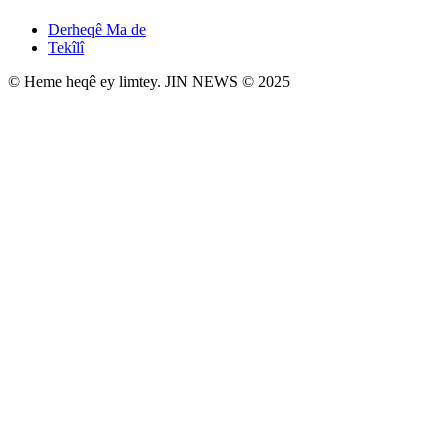
Derheqê Ma de
Tekîlî
© Heme heqê ey limtey. JIN NEWS © 2025