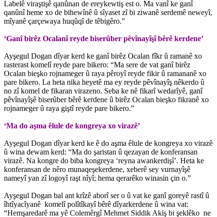
Labelê viraştişê qanûnan de ereykewtiş est o. Ma vanî ke ganî
qanûnî heme xo de bihewînê û sîyaset zî bi ziwanê serdemê neweyî,
mîyanê çarçewaya huqûqî de têbigêro.”
‘Ganî birêz Ocalanî reyde biserûber pêvînayîşî bêrê kerdene’
Ayşegul Dogan dîyar kerd ke ganî birêz Ocalan fîkr û ramanê xo
rasterast komelî reyde pare bikero: “Ma sere de vat ganî birêz
Ocalan bieşko rojnameger û raya pêroyî reyde fikir û ramananê xo
pare bikero. La heta nika heyetê ma ey reyde pêvînayîş nêkerdo û
no zî komel de fikaran virazeno. Seba ke nê fikarî wedarîyê, ganî
pêvînayîşê biserûber bêrê kerdene û birêz Ocalan bieşko fikranê xo
rojnameger û raya giştî reyde pare bikero.”
‘Ma do aşma êlule de kongreya xo virazê’
Ayşegul Dogan dîyar kerd ke ê do aşma êlule de kongreya xo virazê
û wina dewam kerd: “Ma do şaristan û qezayan de konferansan
virazê. Na kongre do biba kongreya ‘reyna awankerdişî’. Heta ke
konferansan de nêro munaqeşekerdene, xeberê sey vurnayîşê
nameyî yan zî logoyî raşt nîyî; hema qerarêko winasin çin o.”
Ayşegul Dogan bal ant krîzê aborî ser o û vat ke ganî goreyê rastî û
îhtîyacîyanê komelî polîtîkayî bêrê dîyarkerdene û wina vat:
“Hemşaredarê ma yê Colemêrgî Mehmet Siddik Akiş bi şeklêko ne