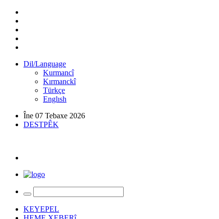
Dil/Language
Kurmancî
Kırmanckî
Türkçe
Englısh
Îne 07 Tebaxe 2026
DESTPÊK
KEYEPEL
HEME XEBERî