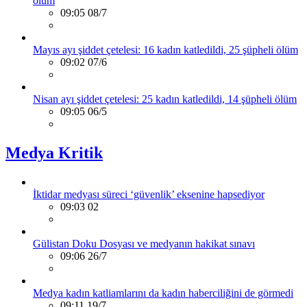
ölüm
09:05 08/7
Mayıs ayı şiddet çetelesi: 16 kadın katledildi, 25 şüpheli ölüm
09:02 07/6
Nisan ayı şiddet çetelesi: 25 kadın katledildi, 14 şüpheli ölüm
09:05 06/5
Medya Kritik
İktidar medyası süreci ‘güvenlik’ eksenine hapsediyor
09:03 02
Gülistan Doku Dosyası ve medyanın hakikat sınavı
09:06 26/7
Medya kadın katliamlarını da kadın haberciliğini de görmedi
09:11 19/7