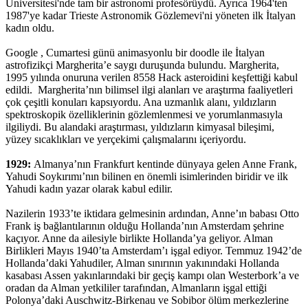
Üniversitesi'nde tam bir astronomi profesörüydü. Ayrıca 1964'ten
1987'ye kadar Trieste Astronomik Gözlemevi'ni yöneten ilk İtalyan
kadın oldu.
Google , Cumartesi günü animasyonlu bir doodle ile İtalyan
astrofizikçi Margherita’e saygı duruşunda bulundu. Margherita,
1995 yılında onuruna verilen 8558 Hack asteroidini keşfettiği kabul
edildi. Margherita’nın bilimsel ilgi alanları ve araştırma faaliyetleri
çok çeşitli konuları kapsıyordu. Ana uzmanlık alanı, yıldızların
spektroskopik özelliklerinin gözlemlenmesi ve yorumlanmasıyla
ilgiliydi. Bu alandaki araştırması, yıldızların kimyasal bileşimi,
yüzey sıcaklıkları ve yerçekimi çalışmalarını içeriyordu.
1929:
Almanya’nın Frankfurt kentinde dünyaya gelen Anne Frank,
Yahudi Soykırımı’nın bilinen en önemli isimlerinden biridir ve ilk
Yahudi kadın yazar olarak kabul edilir.
Nazilerin 1933’te iktidara gelmesinin ardından, Anne’ın babası Otto
Frank iş bağlantılarının olduğu Hollanda’nın Amsterdam şehrine
kaçıyor. Anne da ailesiyle birlikte Hollanda’ya geliyor. Alman
Birlikleri Mayıs 1940’ta Amsterdam’ı işgal ediyor. Temmuz 1942’de
Hollanda’daki Yahudiler, Alman sınırının yakınındaki Hollanda
kasabası Assen yakınlarındaki bir geçiş kampı olan Westerbork’a ve
oradan da Alman yetkililer tarafından, Almanların işgal ettiği
Polonya’daki Auschwitz-Birkenau ve Sobibor ölüm merkezlerine