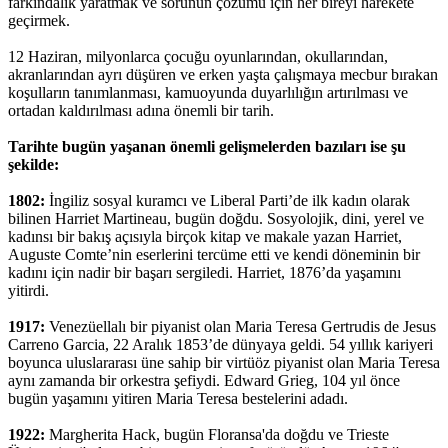
farkındalık yaratmak ve sorunun çözümü için her bireyi harekete
geçirmek.
12 Haziran, milyonlarca çocuğu oyunlarından, okullarından,
akranlarından ayrı düşüren ve erken yaşta çalışmaya mecbur bırakan
koşulların tanımlanması, kamuoyunda duyarlılığın artırılması ve
ortadan kaldırılması adına önemli bir tarih.
Tarihte bugün yaşanan önemli gelişmelerden bazıları ise şu
şekilde:
1802:
İngiliz sosyal kuramcı ve Liberal Parti’de ilk kadın olarak
bilinen Harriet Martineau, bugün doğdu. Sosyolojik, dini, yerel ve
kadınsı bir bakış açısıyla birçok kitap ve makale yazan Harriet,
Auguste Comte’nin eserlerini tercüme etti ve kendi döneminin bir
kadını için nadir bir başarı sergiledi. Harriet, 1876’da yaşamını
yitirdi.
1917:
Venezüellalı bir piyanist olan Maria Teresa Gertrudis de Jesus
Carreno Garcia, 22 Aralık 1853’de dünyaya geldi. 54 yıllık kariyeri
boyunca uluslararası üne sahip bir virtüöz piyanist olan Maria Teresa
aynı zamanda bir orkestra şefiydi. Edward Grieg, 104 yıl önce
bugün yaşamını yitiren Maria Teresa bestelerini adadı.
1922:
Margherita Hack, bugün Floransa'da doğdu ve Trieste