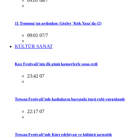
09:01 08/7
11 Temmuz'un ardından: Gözler 'Kök Yasa'da (2)
09:01 07/7
KÜLTÜR SANAT
Kox Festivali’nin ilk günü konserlerle sona erdi
23:42 07
Tetwan Festivali’nde kadınların barıştaki öncü rolü vurgulandı
22:17 07
Tetwan Festivali’nde Kürt edebiyatı ve kültürü tartışıldı