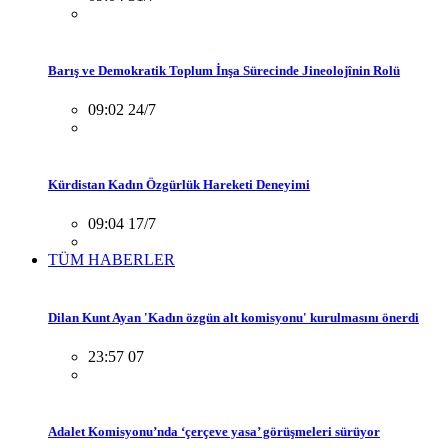
Barış ve Demokratik Toplum İnşa Sürecinde Jineolojînin Rolü
09:02 24/7
Kürdistan Kadın Özgürlük Hareketi Deneyimi
09:04 17/7
TÜM HABERLER
Dilan Kunt Ayan 'Kadın özgün alt komisyonu' kurulmasını önerdi
23:57 07
Adalet Komisyonu’nda ‘çerçeve yasa’ görüşmeleri sürüyor