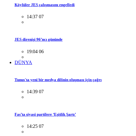
Köylüler JES çalışmasını engelledi
14:37 07
JES direnişi 96’ncı gününde
19:04 06
DÜNYA
Tunus'ta yeni bir medya dilinin oluşması için çağrı
14:39 07
Fas’ta siyasi partilere ‘Eşitlik Şartı’
14:25 07