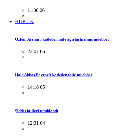
11:36 06
HUKUK
Özlem Arslan’ı katleden faile ağırlaştırılmış müebbet
22:07 06
Hale Akbaş Poyraz’ı katleden faile müebbet
14:16 05
Şiddet failleri tutuklandı
12:31 04