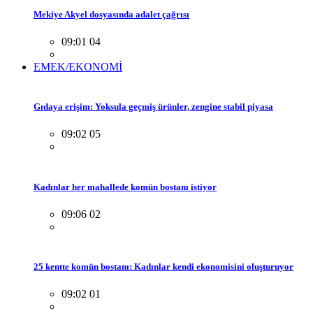
Mekiye Akyel dosyasında adalet çağrısı
09:01 04
EMEK/EKONOMİ
Gıdaya erişim: Yoksula geçmiş ürünler, zengine stabil piyasa
09:02 05
Kadınlar her mahallede komün bostanı istiyor
09:06 02
25 kentte komün bostanı: Kadınlar kendi ekonomisini oluşturuyor
09:02 01