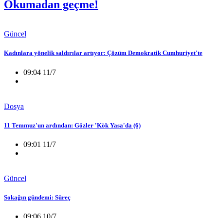
Okumadan geçme!
Güncel
Kadınlara yönelik saldırılar artıyor: Çözüm Demokratik Cumhuriyet'te
09:04 11/7
Dosya
11 Temmuz'un ardından: Gözler 'Kök Yasa'da (6)
09:01 11/7
Güncel
Sokağın gündemi: Süreç
09:06 10/7