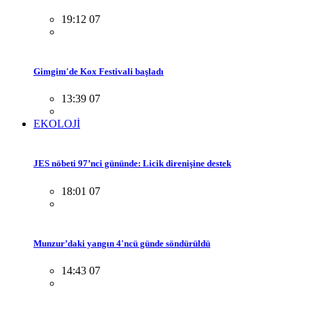
19:12 07
Gimgim'de Kox Festivali başladı
13:39 07
EKOLOJİ
JES nöbeti 97’nci gününde: Licik direnişine destek
18:01 07
Munzur’daki yangın 4'ncü günde söndürüldü
14:43 07