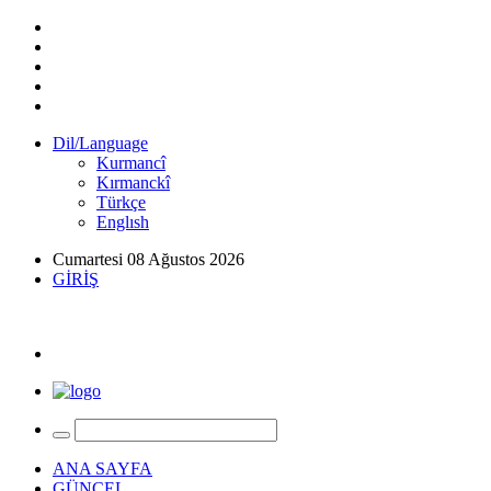
Dil/Language
Kurmancî
Kırmanckî
Türkçe
Englısh
Cumartesi 08 Ağustos 2026
GİRİŞ
ANA SAYFA
GÜNCEL