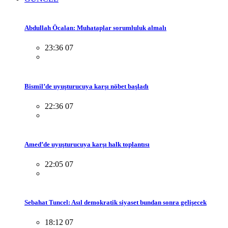
Abdullah Öcalan: Muhataplar sorumluluk almalı
23:36 07
Bismil’de uyuşturucuya karşı nöbet başladı
22:36 07
Amed’de uyuşturucuya karşı halk toplantısı
22:05 07
Sebahat Tuncel: Asıl demokratik siyaset bundan sonra gelişecek
18:12 07