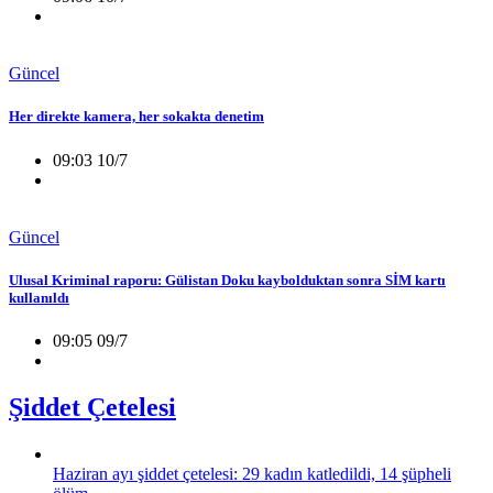
Güncel
Her direkte kamera, her sokakta denetim
09:03 10/7
Güncel
Ulusal Kriminal raporu: Gülistan Doku kaybolduktan sonra SİM kartı
kullanıldı
09:05 09/7
Şiddet Çetelesi
Haziran ayı şiddet çetelesi: 29 kadın katledildi, 14 şüpheli