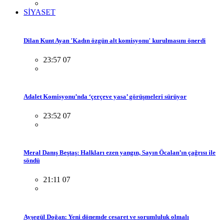
SİYASET
Dilan Kunt Ayan 'Kadın özgün alt komisyonu' kurulmasını önerdi
23:57 07
Adalet Komisyonu’nda ‘çerçeve yasa’ görüşmeleri sürüyor
23:52 07
Meral Danış Beştaş: Halkları ezen yangın, Sayın Öcalan’ın çağrısı ile
söndü
21:11 07
Ayşegül Doğan: Yeni dönemde cesaret ve sorumluluk olmalı