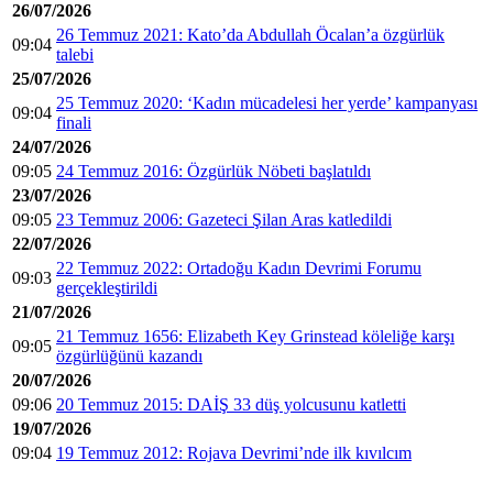
26/07/2026
26 Temmuz 2021: Kato’da Abdullah Öcalan’a özgürlük
09:04
talebi
25/07/2026
25 Temmuz 2020: ‘Kadın mücadelesi her yerde’ kampanyası
09:04
finali
24/07/2026
09:05
24 Temmuz 2016: Özgürlük Nöbeti başlatıldı
23/07/2026
09:05
23 Temmuz 2006: Gazeteci Şilan Aras katledildi
22/07/2026
22 Temmuz 2022: Ortadoğu Kadın Devrimi Forumu
09:03
gerçekleştirildi
21/07/2026
21 Temmuz 1656: Elizabeth Key Grinstead köleliğe karşı
09:05
özgürlüğünü kazandı
20/07/2026
09:06
20 Temmuz 2015: DAİŞ 33 düş yolcusunu katletti
19/07/2026
09:04
19 Temmuz 2012: Rojava Devrimi’nde ilk kıvılcım