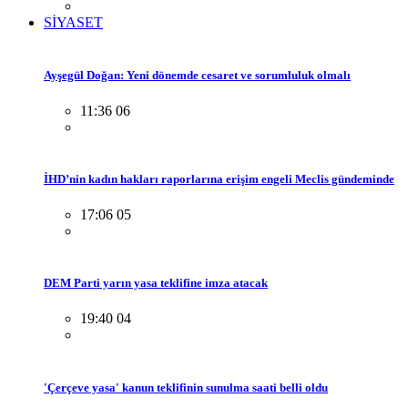
SİYASET
Ayşegül Doğan: Yeni dönemde cesaret ve sorumluluk olmalı
11:36 06
İHD’nin kadın hakları raporlarına erişim engeli Meclis gündeminde
17:06 05
DEM Parti yarın yasa teklifine imza atacak
19:40 04
'Çerçeve yasa' kanun teklifinin sunulma saati belli oldu