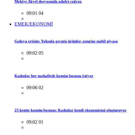
Mekiye Akyel dosyasında adalet çağrısı
09:01 04
EMEK/EKONOMİ
Gıdaya erişim: Yoksula geçmiş ürünler, zengine stabil piyasa
09:02 05
Kadınlar her mahallede komün bostanı istiyor
09:06 02
25 kentte komün bostanı: Kadınlar kendi ekonomisini oluşturuyor
09:02 01