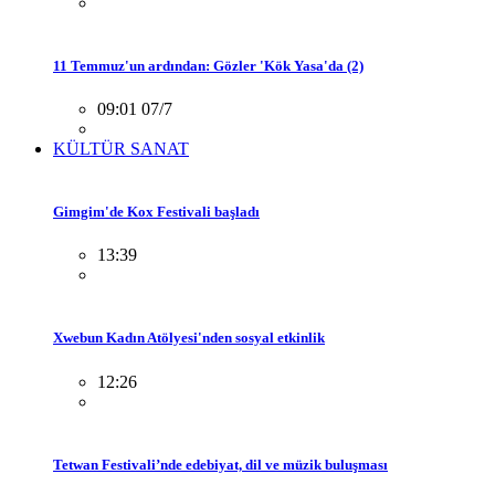
11 Temmuz'un ardından: Gözler 'Kök Yasa'da (2)
09:01 07/7
KÜLTÜR SANAT
Gimgim'de Kox Festivali başladı
13:39
Xwebun Kadın Atölyesi'nden sosyal etkinlik
12:26
Tetwan Festivali’nde edebiyat, dil ve müzik buluşması