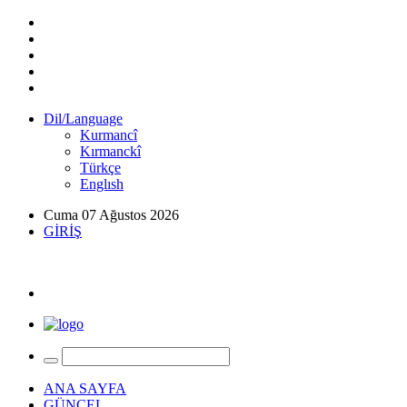
Dil/Language
Kurmancî
Kırmanckî
Türkçe
Englısh
Cuma 07 Ağustos 2026
GİRİŞ
ANA SAYFA
GÜNCEL