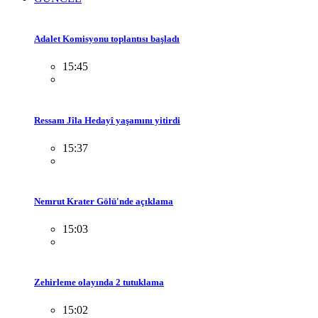
Adalet Komisyonu toplantısı başladı
15:45
Ressam Jîla Hedayî yaşamını yitirdi
15:37
Nemrut Krater Gölü'nde açıklama
15:03
Zehirleme olayında 2 tutuklama
15:02