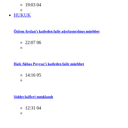
19:03 04
HUKUK
Özlem Arslan’ı katleden faile ağırlaştırılmış müebbet
22:07 06
Hale Akbaş Poyraz’ı katleden faile müebbet
14:16 05
Şiddet failleri tutuklandı
12:31 04