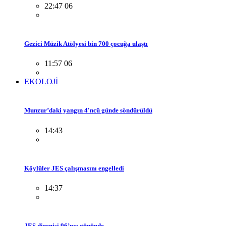
22:47 06
Gezici Müzik Atölyesi bin 700 çocuğa ulaştı
11:57 06
EKOLOJİ
Munzur’daki yangın 4'ncü günde söndürüldü
14:43
Köylüler JES çalışmasını engelledi
14:37
JES direnişi 96’ncı gününde