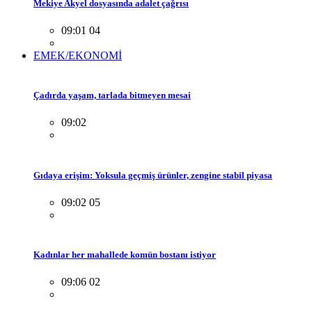
Mekiye Akyel dosyasında adalet çağrısı
09:01 04
EMEK/EKONOMİ
Çadırda yaşam, tarlada bitmeyen mesai
09:02
Gıdaya erişim: Yoksula geçmiş ürünler, zengine stabil piyasa
09:02 05
Kadınlar her mahallede komün bostanı istiyor
09:06 02