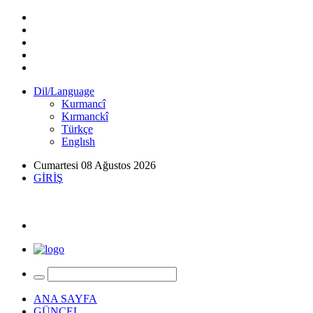
Dil/Language
Kurmancî
Kırmanckî
Türkçe
Englısh
Cumartesi 08 Ağustos 2026
GİRİŞ
ANA SAYFA
GÜNCEL