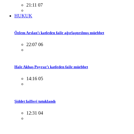
21:11 07
HUKUK
Özlem Arslan’ı katleden faile ağırlaştırılmış müebbet
22:07 06
Hale Akbaş Poyraz’ı katleden faile müebbet
14:16 05
Şiddet failleri tutuklandı
12:31 04