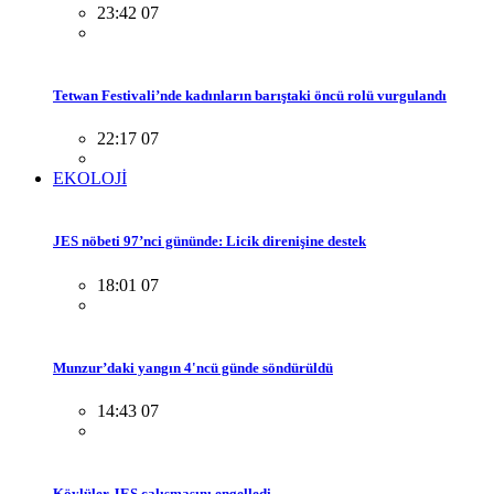
23:42 07
Tetwan Festivali’nde kadınların barıştaki öncü rolü vurgulandı
22:17 07
EKOLOJİ
JES nöbeti 97’nci gününde: Licik direnişine destek
18:01 07
Munzur’daki yangın 4'ncü günde söndürüldü
14:43 07
Köylüler JES çalışmasını engelledi