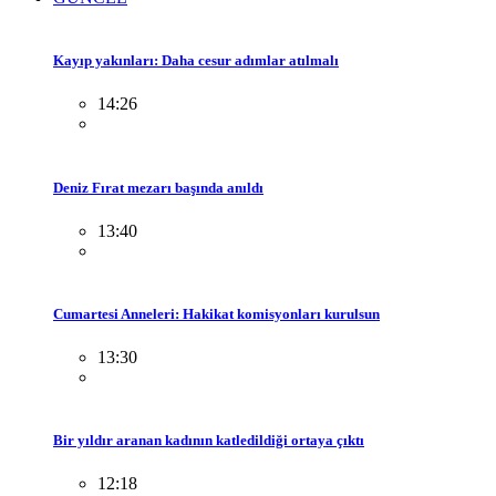
Kayıp yakınları: Daha cesur adımlar atılmalı
14:26
Deniz Fırat mezarı başında anıldı
13:40
Cumartesi Anneleri: Hakikat komisyonları kurulsun
13:30
Bir yıldır aranan kadının katledildiği ortaya çıktı
12:18