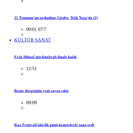
11 Temmuz'un ardından: Gözler 'Kök Yasa'da (2)
09:01 07/7
KÜLTÜR SANAT
Evîn Abbasî'nin fotoğrafı finale kaldı
12:51
Bajar dergisinin yeni sayısı çıktı
09:09
Kox Festivali’nin ilk günü konserlerle sona erdi