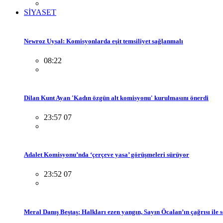
SİYASET
Newroz Uysal: Komisyonlarda eşit temsiliyet sağlanmalı
08:22
Dilan Kunt Ayan 'Kadın özgün alt komisyonu' kurulmasını önerdi
23:57 07
Adalet Komisyonu’nda ‘çerçeve yasa’ görüşmeleri sürüyor
23:52 07
Meral Danış Beştaş: Halkları ezen yangın, Sayın Öcalan’ın çağrısı ile 