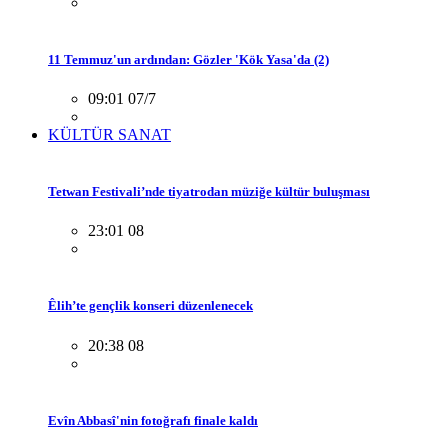
11 Temmuz'un ardından: Gözler 'Kök Yasa'da (2)
09:01 07/7
KÜLTÜR SANAT
Tetwan Festivali’nde tiyatrodan müziğe kültür buluşması
23:01 08
Êlih’te gençlik konseri düzenlenecek
20:38 08
Evîn Abbasî'nin fotoğrafı finale kaldı