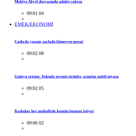
Mekiye Akyel dosyasında adalet çağrısı
09:01 04
EMEK/EKONOMİ
Çadırda yaşam, tarlada bitmeyen mesai
09:02 08
Gıdaya erişim: Yoksula geçmiş ürünler, zengine stabil piyasa
09:02 05
Kadınlar her mahallede komün bostanı istiyor
09:06 02