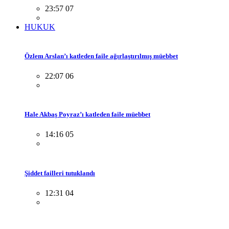
23:57 07
HUKUK
Özlem Arslan’ı katleden faile ağırlaştırılmış müebbet
22:07 06
Hale Akbaş Poyraz’ı katleden faile müebbet
14:16 05
Şiddet failleri tutuklandı
12:31 04