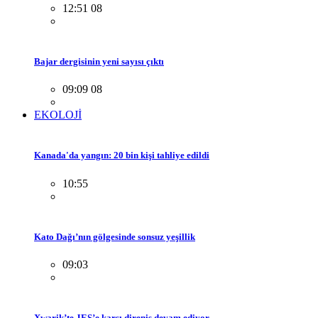
12:51 08
Bajar dergisinin yeni sayısı çıktı
09:09 08
EKOLOJİ
Kanada'da yangın: 20 bin kişi tahliye edildi
10:55
Kato Dağı’nın gölgesinde sonsuz yeşillik
09:03
Xwarik’te JES’e karşı direniş devam ediyor