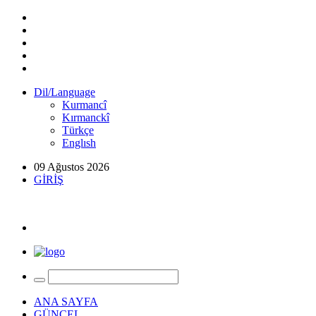
Dil/Language
Kurmancî
Kırmanckî
Türkçe
Englısh
09 Ağustos 2026
GİRİŞ
ANA SAYFA
GÜNCEL