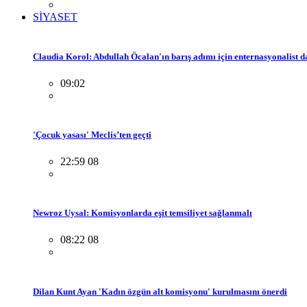
SİYASET
Claudia Korol: Abdullah Öcalan'ın barış adımı için enternasyonalist 
09:02
'Çocuk yasası' Meclis’ten geçti
22:59 08
Newroz Uysal: Komisyonlarda eşit temsiliyet sağlanmalı
08:22 08
Dilan Kunt Ayan 'Kadın özgün alt komisyonu' kurulmasını önerdi