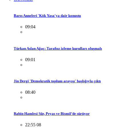
Barış Anneleri 'Kök Yasa'ya dair konuştu
09:04
Türkan Aslan Ağaç: Tarafsız izleme kurulları oluşmalı
09:01
Jin Dergi 'Demokratik toplum arayışı' başlığıyla çıktı
08:40
Rabin Hamlesi Sûr, Peyas ve Bismil’de sürüyor
22:55 08