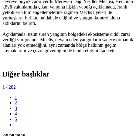
çevreye büyük zarar verdi. Merîwan Dağı Yeşiller Meclisi, Hencîran
köyü yakınlarında çıkan yangına ilişkin yaptığı açıklamada, İranlı
yetkililerin tüm engellemelerine rağmen Meclis üyeleri ile
yurttaşların birlikte müdahale ettiğini ve yangını kontrol altına
aldıklarını belirtti.
Açıklamada, uzun süren yangının bölgedeki ekosisteme ciddi zarar
verdiği vurgulandı. Meclis, devam eden yangınların sadece ormanlık
alanları yok etmediğini, aynı zamanda bölge halkının geçim
kaynaklarını ve çevre güvenliğini de tehdit ettiğini ifade etti.
Diğer başlıklar
1
/ 282
1
2
3
4
5
05/08/2026