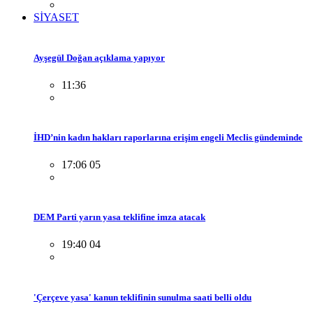
SİYASET
Ayşegül Doğan açıklama yapıyor
11:36
İHD’nin kadın hakları raporlarına erişim engeli Meclis gündeminde
17:06 05
DEM Parti yarın yasa teklifine imza atacak
19:40 04
'Çerçeve yasa' kanun teklifinin sunulma saati belli oldu