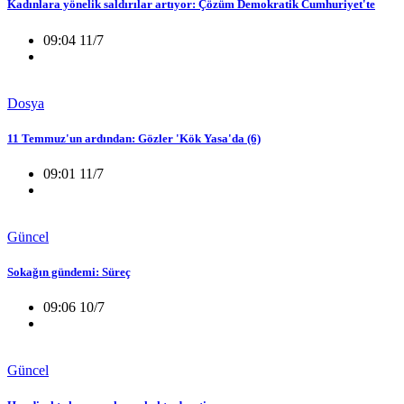
Kadınlara yönelik saldırılar artıyor: Çözüm Demokratik Cumhuriyet'te
09:04 11/7
Dosya
11 Temmuz'un ardından: Gözler 'Kök Yasa'da (6)
09:01 11/7
Güncel
Sokağın gündemi: Süreç
09:06 10/7
Güncel