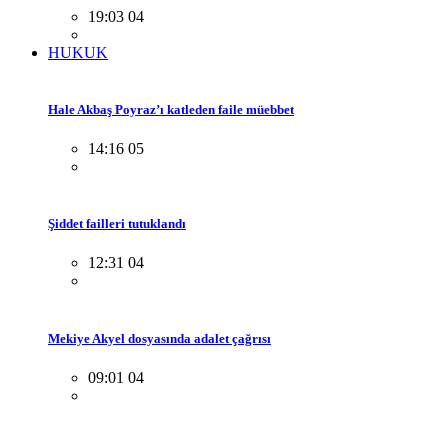
19:03 04
HUKUK
Hale Akbaş Poyraz’ı katleden faile müebbet
14:16 05
Şiddet failleri tutuklandı
12:31 04
Mekiye Akyel dosyasında adalet çağrısı
09:01 04