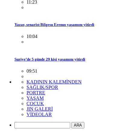
11:23
Yazar, senarist Bilgesu Erenus yaşamını yitirdi
10:04
Suriye’de 5 günde 29 kişi yaşamını yitirdi
09:51
KADININ KALEMİNDEN
SAĞLIK/SPOR
PORTRE
YAŞAM
ÇOCUK
JIN GALERİ
VİDEOLAR
ARA