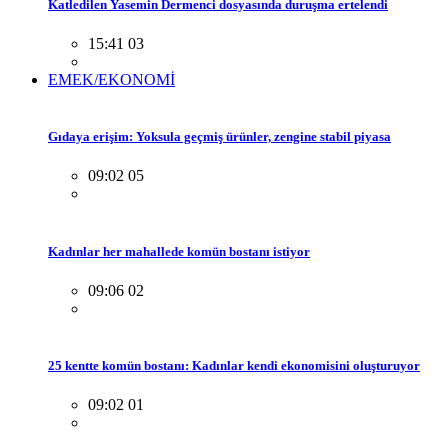
Katledilen Yasemin Dermenci dosyasında duruşma ertelendi
15:41 03
EMEK/EKONOMİ
Gıdaya erişim: Yoksula geçmiş ürünler, zengine stabil piyasa
09:02 05
Kadınlar her mahallede komün bostanı istiyor
09:06 02
25 kentte komün bostanı: Kadınlar kendi ekonomisini oluşturuyor
09:02 01