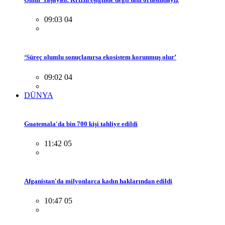
09:03 04
‘Süreç olumlu sonuçlanırsa ekosistem korunmuş olur’
09:02 04
DÜNYA
Guatemala'da bin 700 kişi tahliye edildi
11:42 05
Afganistan'da milyonlarca kadın haklarından edildi
10:47 05