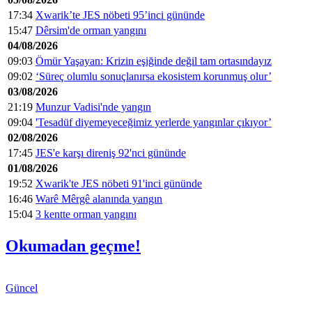
17:34
Xwarik’te JES nöbeti 95’inci gününde
15:47
Dêrsim'de orman yangını
04/08/2026
09:03
Ömür Yaşayan: Krizin eşiğinde değil tam ortasındayız
09:02
‘Süreç olumlu sonuçlanırsa ekosistem korunmuş olur’
03/08/2026
21:19
Munzur Vadisi'nde yangın
09:04
'Tesadüf diyemeyeceğimiz yerlerde yangınlar çıkıyor’
02/08/2026
17:45
JES'e karşı direniş 92'nci gününde
01/08/2026
19:52
Xwarik'te JES nöbeti 91'inci gününde
16:46
Warê Mêrgê alanında yangın
15:04
3 kentte orman yangını
Okumadan geçme!
Güncel