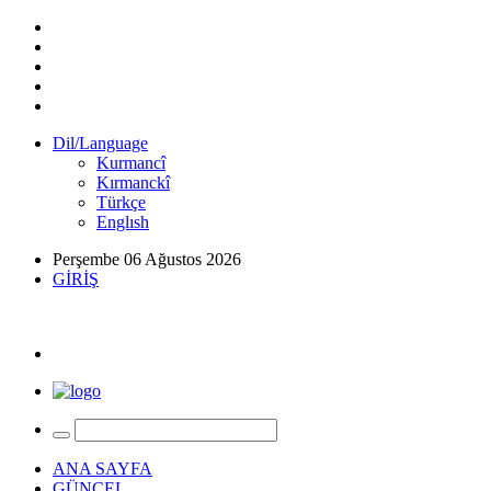
Dil/Language
Kurmancî
Kırmanckî
Türkçe
Englısh
Perşembe 06 Ağustos 2026
GİRİŞ
ANA SAYFA
GÜNCEL