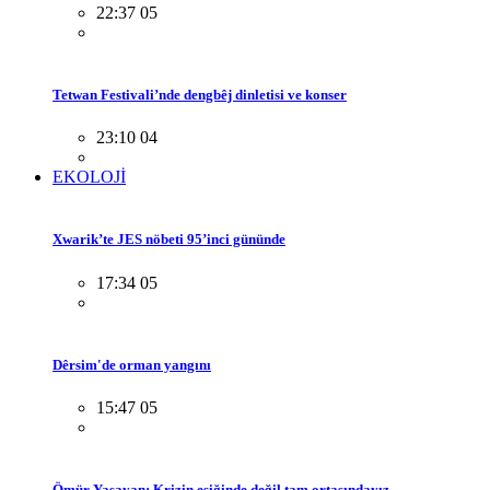
22:37 05
Tetwan Festivali’nde dengbêj dinletisi ve konser
23:10 04
EKOLOJİ
Xwarik’te JES nöbeti 95’inci gününde
17:34 05
Dêrsim'de orman yangını
15:47 05
Ömür Yaşayan: Krizin eşiğinde değil tam ortasındayız