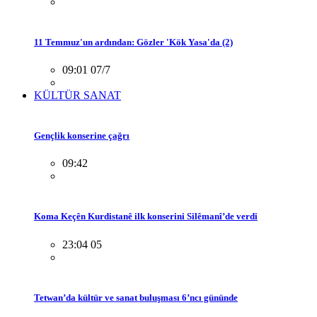
11 Temmuz'un ardından: Gözler 'Kök Yasa'da (2)
09:01 07/7
KÜLTÜR SANAT
Gençlik konserine çağrı
09:42
Koma Keçên Kurdistanê ilk konserini Silêmanî’de verdi
23:04 05
Tetwan’da kültür ve sanat buluşması 6’ncı gününde