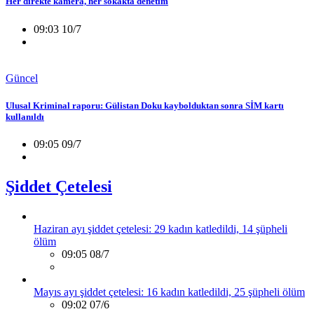
Her direkte kamera, her sokakta denetim
09:03 10/7
Güncel
Ulusal Kriminal raporu: Gülistan Doku kaybolduktan sonra SİM kartı
kullanıldı
09:05 09/7
Şiddet Çetelesi
Haziran ayı şiddet çetelesi: 29 kadın katledildi, 14 şüpheli
ölüm
09:05 08/7
Mayıs ayı şiddet çetelesi: 16 kadın katledildi, 25 şüpheli ölüm
09:02 07/6