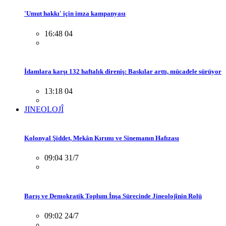
'Umut hakkı' için imza kampanyası
16:48 04
İdamlara karşı 132 haftalık direniş: Baskılar arttı, mücadele sürüyor
13:18 04
JINEOLOJÎ
Kolonyal Şiddet, Mekân Kırımı ve Sinemanın Hafızası
09:04 31/7
Barış ve Demokratik Toplum İnşa Sürecinde Jineolojînin Rolü
09:02 24/7