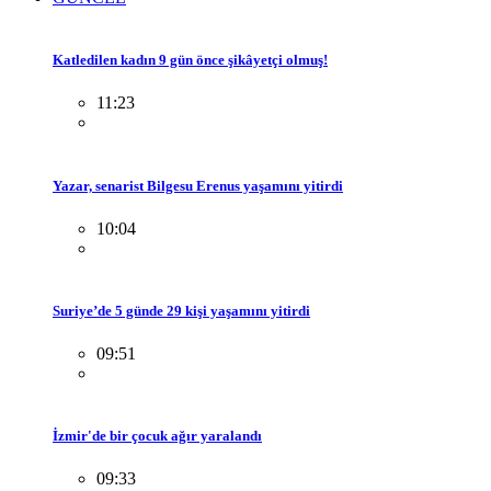
Katledilen kadın 9 gün önce şikâyetçi olmuş!
11:23
Yazar, senarist Bilgesu Erenus yaşamını yitirdi
10:04
Suriye’de 5 günde 29 kişi yaşamını yitirdi
09:51
İzmir'de bir çocuk ağır yaralandı
09:33