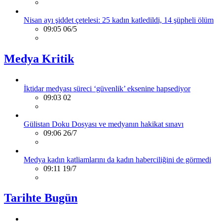
Nisan ayı şiddet çetelesi: 25 kadın katledildi, 14 şüpheli ölüm
09:05 06/5
Medya Kritik
İktidar medyası süreci ‘güvenlik’ eksenine hapsediyor
09:03 02
Gülistan Doku Dosyası ve medyanın hakikat sınavı
09:06 26/7
Medya kadın katliamlarını da kadın haberciliğini de görmedi
09:11 19/7
Tarihte Bugün