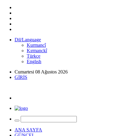
Dil/Language
Kurmancî
Kırmanckî
Türkçe
Englısh
Cumartesi 08 Ağustos 2026
GİRİŞ
ANA SAYFA
GÜNCEL