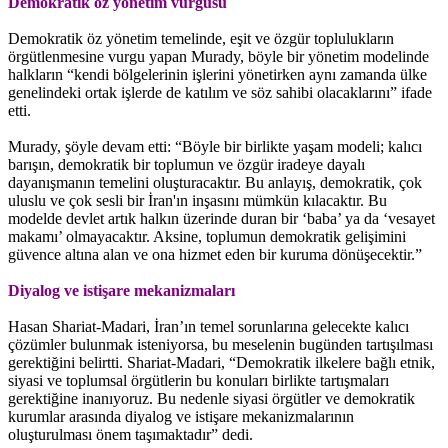
Demokratik öz yönetim vurgusu
Demokratik öz yönetim temelinde, eşit ve özgür toplulukların
örgütlenmesine vurgu yapan Murady, böyle bir yönetim modelinde
halkların “kendi bölgelerinin işlerini yönetirken aynı zamanda ülke
genelindeki ortak işlerde de katılım ve söz sahibi olacaklarını” ifade
etti.
Murady, şöyle devam etti: “Böyle bir birlikte yaşam modeli; kalıcı
barışın, demokratik bir toplumun ve özgür iradeye dayalı
dayanışmanın temelini oluşturacaktır. Bu anlayış, demokratik, çok
uluslu ve çok sesli bir İran'ın inşasını mümkün kılacaktır. Bu
modelde devlet artık halkın üzerinde duran bir ‘baba’ ya da ‘vesayet
makamı’ olmayacaktır. Aksine, toplumun demokratik gelişimini
güvence altına alan ve ona hizmet eden bir kuruma dönüşecektir.”
Diyalog ve istişare mekanizmaları
Hasan Shariat-Madari, İran’ın temel sorunlarına gelecekte kalıcı
çözümler bulunmak isteniyorsa, bu meselenin bugünden tartışılması
gerektiğini belirtti. Shariat-Madari, “Demokratik ilkelere bağlı etnik,
siyasi ve toplumsal örgütlerin bu konuları birlikte tartışmaları
gerektiğine inanıyoruz. Bu nedenle siyasi örgütler ve demokratik
kurumlar arasında diyalog ve istişare mekanizmalarının
oluşturulması önem taşımaktadır” dedi.