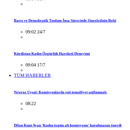
Barış ve Demokratik Toplum İnşa Sürecinde Jineolojînin Rolü
09:02 24/7
Kürdistan Kadın Özgürlük Hareketi Deneyimi
09:04 17/7
TÜM HABERLER
Newroz Uysal: Komisyonlarda eşit temsiliyet sağlanmalı
08:22
Dilan Kunt Ayan 'Kadın özgün alt komisyonu' kurulmasını önerdi