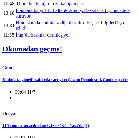
16:48
'Umut hakkı' için imza kampanyası
İdamlara karşı 132 haftalık direniş: Baskılar arttı, mücadele
13:18
sürüyor
Hindistan'da kadınlara dijital saldırı: Kişisel bilgileri ifşa
12:31
edildi
11:35
İran’da baskılar derinleşiyor
Okumadan geçme!
Güncel
Kadınlara yönelik saldırılar artıyor: Çözüm Demokratik Cumhuriyet'te
09:04 11/7
Dosya
11 Temmuz'un ardından: Gözler 'Kök Yasa'da (6)
09:01 11/7