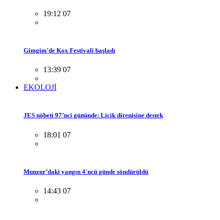
19:12 07
Gimgim'de Kox Festivali başladı
13:39 07
EKOLOJİ
JES nöbeti 97’nci gününde: Licik direnişine destek
18:01 07
Munzur’daki yangın 4'ncü günde söndürüldü
14:43 07