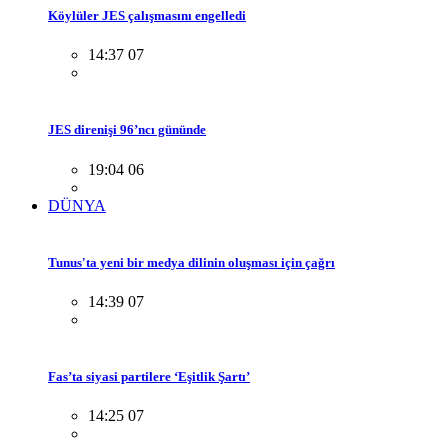
Köylüler JES çalışmasını engelledi
14:37 07
JES direnişi 96’ncı gününde
19:04 06
DÜNYA
Tunus'ta yeni bir medya dilinin oluşması için çağrı
14:39 07
Fas’ta siyasi partilere ‘Eşitlik Şartı’
14:25 07