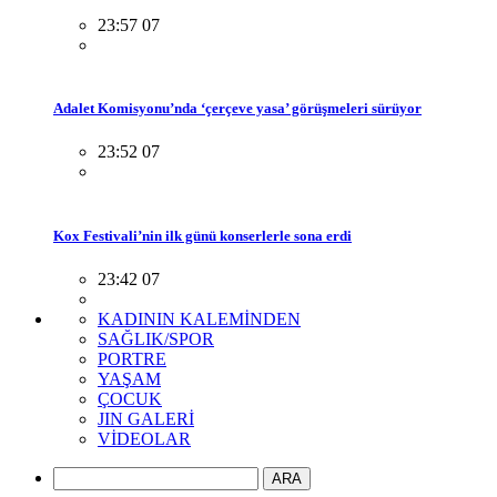
23:57 07
Adalet Komisyonu’nda ‘çerçeve yasa’ görüşmeleri sürüyor
23:52 07
Kox Festivali’nin ilk günü konserlerle sona erdi
23:42 07
KADININ KALEMİNDEN
SAĞLIK/SPOR
PORTRE
YAŞAM
ÇOCUK
JIN GALERİ
VİDEOLAR
ARA