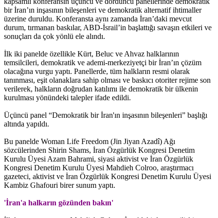
kapsamlı konferansın üçüncü ve dördüncü panellerinde demokratik
bir İran’ın inşasının bileşenleri ve demokratik alternatif ihtimaller
üzerine duruldu. Konferansta aynı zamanda İran’daki mevcut
durum, tırmanan baskılar, ABD-İsrail’in başlattığı savaşın etkileri ve
sonuçları da çok yönlü ele alındı.
İlk iki panelde özellikle Kürt, Beluc ve Ahvaz halklarının
temsilcileri, demokratik ve ademi-merkeziyetçi bir İran’ın çözüm
olacağına vurgu yaptı. Panellerde, tüm halkların resmi olarak
tanınması, eşit olanaklara sahip olması ve baskıcı otoriter rejime son
verilerek, halkların doğrudan katılımı ile demokratik bir ülkenin
kurulması yönündeki talepler ifade edildi.
Üçüncü panel “Demokratik bir İran'ın inşasının bileşenleri” başlığı
altında yapıldı.
Bu panelde Woman Life Freedom (Jin Jiyan Azadî) Ağı
sözcülerinden Shirin Shams, İran Özgürlük Kongresi Denetim
Kurulu Üyesi Azam Bahrami, siyasi aktivist ve İran Özgürlük
Kongresi Denetim Kurulu Üyesi Mahdieh Colroo, araştırmacı
gazeteci, aktivist ve İran Özgürlük Kongresi Denetim Kurulu Üyesi
Kambiz Ghafouri birer sunum yaptı.
'İran'a halkarın gözünden bakın'