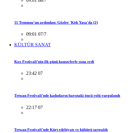
09:01 08/7
11 Temmuz'un ardından: Gözler 'Kök Yasa'da (2)
09:01 07/7
KÜLTÜR SANAT
Kox Festivali’nin ilk günü konserlerle sona erdi
23:42 07
Tetwan Festivali’nde kadınların barıştaki öncü rolü vurgulandı
22:17 07
Tetwan Festivali’nde Kürt edebiyatı ve kültürü tartışıldı