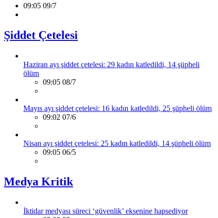
09:05 09/7
Şiddet Çetelesi
Haziran ayı şiddet çetelesi: 29 kadın katledildi, 14 şüpheli
ölüm
09:05 08/7
Mayıs ayı şiddet çetelesi: 16 kadın katledildi, 25 şüpheli ölüm
09:02 07/6
Nisan ayı şiddet çetelesi: 25 kadın katledildi, 14 şüpheli ölüm
09:05 06/5
Medya Kritik
İktidar medyası süreci ‘güvenlik’ eksenine hapsediyor