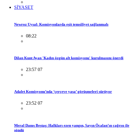
SİYASET
Newroz Uysal: Komisyonlarda eşit temsiliyet sağlanmalı
08:22
Dilan Kunt Ayan 'Kadın özgün alt komisyonu' kurulmasını önerdi
23:57 07
Adalet Komisyonu’nda ‘çerçeve yasa’ görüşmeleri sürüyor
23:52 07
Meral Danış Beştaş: Halkları ezen yangın, Sayın Öcalan’ın çağrısı ile
söndü