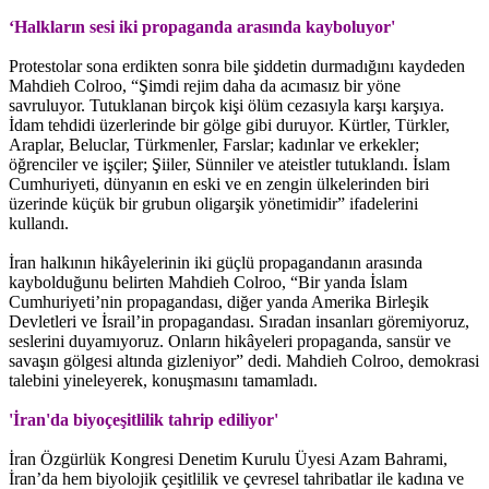
‘Halkların sesi iki propaganda arasında kayboluyor'
Protestolar sona erdikten sonra bile şiddetin durmadığını kaydeden
Mahdieh Colroo, “Şimdi rejim daha da acımasız bir yöne
savruluyor. Tutuklanan birçok kişi ölüm cezasıyla karşı karşıya.
İdam tehdidi üzerlerinde bir gölge gibi duruyor. Kürtler, Türkler,
Araplar, Beluclar, Türkmenler, Farslar; kadınlar ve erkekler;
öğrenciler ve işçiler; Şiiler, Sünniler ve ateistler tutuklandı. İslam
Cumhuriyeti, dünyanın en eski ve en zengin ülkelerinden biri
üzerinde küçük bir grubun oligarşik yönetimidir” ifadelerini
kullandı.
İran halkının hikâyelerinin iki güçlü propagandanın arasında
kaybolduğunu belirten Mahdieh Colroo, “Bir yanda İslam
Cumhuriyeti’nin propagandası, diğer yanda Amerika Birleşik
Devletleri ve İsrail’in propagandası. Sıradan insanları göremiyoruz,
seslerini duyamıyoruz. Onların hikâyeleri propaganda, sansür ve
savaşın gölgesi altında gizleniyor” dedi. Mahdieh Colroo, demokrasi
talebini yineleyerek, konuşmasını tamamladı.
'İran'da biyoçeşitlilik tahrip ediliyor'
İran Özgürlük Kongresi Denetim Kurulu Üyesi Azam Bahrami,
İran’da hem biyolojik çeşitlilik ve çevresel tahribatlar ile kadına ve