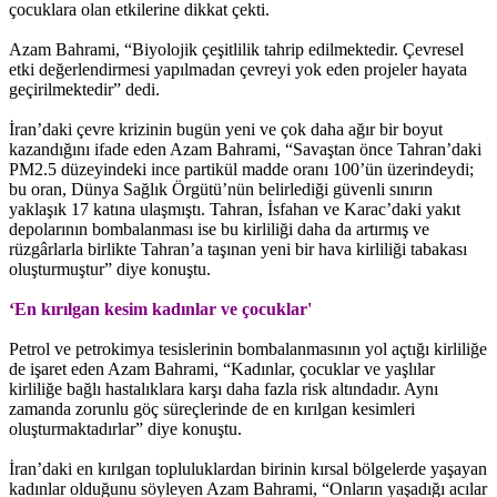
çocuklara olan etkilerine dikkat çekti.
Azam Bahrami, “Biyolojik çeşitlilik tahrip edilmektedir. Çevresel
etki değerlendirmesi yapılmadan çevreyi yok eden projeler hayata
geçirilmektedir” dedi.
İran’daki çevre krizinin bugün yeni ve çok daha ağır bir boyut
kazandığını ifade eden Azam Bahrami, “Savaştan önce Tahran’daki
PM2.5 düzeyindeki ince partikül madde oranı 100’ün üzerindeydi;
bu oran, Dünya Sağlık Örgütü’nün belirlediği güvenli sınırın
yaklaşık 17 katına ulaşmıştı. Tahran, İsfahan ve Karac’daki yakıt
depolarının bombalanması ise bu kirliliği daha da artırmış ve
rüzgârlarla birlikte Tahran’a taşınan yeni bir hava kirliliği tabakası
oluşturmuştur” diye konuştu.
‘En kırılgan kesim kadınlar ve çocuklar'
Petrol ve petrokimya tesislerinin bombalanmasının yol açtığı kirliliğe
de işaret eden Azam Bahrami, “Kadınlar, çocuklar ve yaşlılar
kirliliğe bağlı hastalıklara karşı daha fazla risk altındadır. Aynı
zamanda zorunlu göç süreçlerinde de en kırılgan kesimleri
oluşturmaktadırlar” diye konuştu.
İran’daki en kırılgan topluluklardan birinin kırsal bölgelerde yaşayan
kadınlar olduğunu söyleyen Azam Bahrami, “Onların yaşadığı acılar