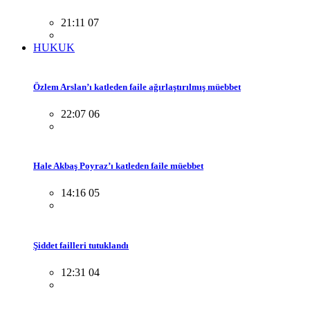
21:11 07
HUKUK
Özlem Arslan’ı katleden faile ağırlaştırılmış müebbet
22:07 06
Hale Akbaş Poyraz’ı katleden faile müebbet
14:16 05
Şiddet failleri tutuklandı
12:31 04