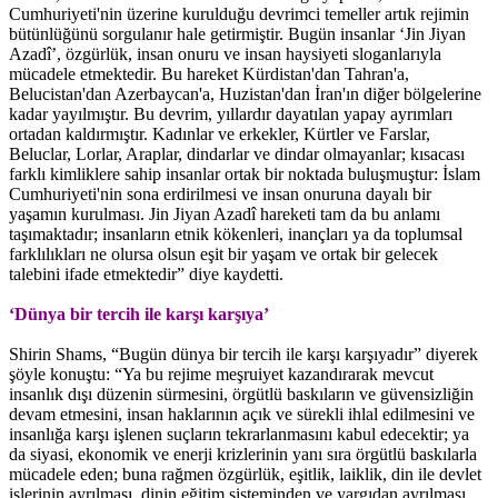
Cumhuriyeti'nin üzerine kurulduğu devrimci temeller artık rejimin
bütünlüğünü sorgulanır hale getirmiştir. Bugün insanlar ‘Jin Jiyan
Azadî’, özgürlük, insan onuru ve insan haysiyeti sloganlarıyla
mücadele etmektedir. Bu hareket Kürdistan'dan Tahran'a,
Belucistan'dan Azerbaycan'a, Huzistan'dan İran'ın diğer bölgelerine
kadar yayılmıştır. Bu devrim, yıllardır dayatılan yapay ayrımları
ortadan kaldırmıştır. Kadınlar ve erkekler, Kürtler ve Farslar,
Beluclar, Lorlar, Araplar, dindarlar ve dindar olmayanlar; kısacası
farklı kimliklere sahip insanlar ortak bir noktada buluşmuştur: İslam
Cumhuriyeti'nin sona erdirilmesi ve insan onuruna dayalı bir
yaşamın kurulması. Jin Jiyan Azadî hareketi tam da bu anlamı
taşımaktadır; insanların etnik kökenleri, inançları ya da toplumsal
farklılıkları ne olursa olsun eşit bir yaşam ve ortak bir gelecek
talebini ifade etmektedir” diye kaydetti.
‘Dünya bir tercih ile karşı karşıya’
Shirin Shams, “Bugün dünya bir tercih ile karşı karşıyadır” diyerek
şöyle konuştu: “Ya bu rejime meşruiyet kazandırarak mevcut
insanlık dışı düzenin sürmesini, örgütlü baskıların ve güvensizliğin
devam etmesini, insan haklarının açık ve sürekli ihlal edilmesini ve
insanlığa karşı işlenen suçların tekrarlanmasını kabul edecektir; ya
da siyasi, ekonomik ve enerji krizlerinin yanı sıra örgütlü baskılarla
mücadele eden; buna rağmen özgürlük, eşitlik, laiklik, din ile devlet
işlerinin ayrılması, dinin eğitim sisteminden ve yargıdan ayrılması,