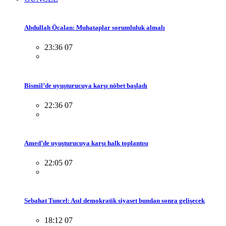
Abdullah Öcalan: Muhataplar sorumluluk almalı
23:36 07
Bismil’de uyuşturucuya karşı nöbet başladı
22:36 07
Amed’de uyuşturucuya karşı halk toplantısı
22:05 07
Sebahat Tuncel: Asıl demokratik siyaset bundan sonra gelişecek
18:12 07