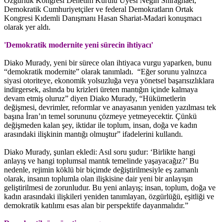
Özgürlük Kongresi Denetim Kurulu Üyesi Negin Shiraghaei,
Demokratik Cumhuriyetçiler ve federal Demokratların Ortak
Kongresi Kıdemli Danışmanı Hasan Shariat-Madari konuşmacı
olarak yer aldı.
'Demokratik modernite yeni sürecin ihtiyacı'
Diako Murady, yeni bir sürece olan ihtiyaca vurgu yaparken, bunu
“demokratik modernite” olarak tanımladı. “Eğer sorunu yalnızca
siyasi otoriteye, ekonomik yolsuzluğa veya yönetsel başarısızlıklara
indirgersek, aslında bu krizleri üreten mantığın içinde kalmaya
devam etmiş oluruz” diyen Diako Murady, “Hükümetlerin
değişmesi, devrimler, reformlar ve anayasanın yeniden yazılması tek
başına İran’ın temel sorununu çözmeye yetmeyecektir. Çünkü
değişmeden kalan şey, iktidar ile toplum, insan, doğa ve kadın
arasındaki ilişkinin mantığı olmuştur” ifadelerini kullandı.
Diako Murady, şunları ekledi: Asıl soru şudur: ‘Birlikte hangi
anlayış ve hangi toplumsal mantık temelinde yaşayacağız?’ Bu
nedenle, rejimin köklü bir biçimde değiştirilmesiyle eş zamanlı
olarak, insanın toplumla olan ilişkisine dair yeni bir anlayışın
geliştirilmesi de zorunludur. Bu yeni anlayış; insan, toplum, doğa ve
kadın arasındaki ilişkileri yeniden tanımlayan, özgürlüğü, eşitliği ve
demokratik katılımı esas alan bir perspektife dayanmalıdır.”