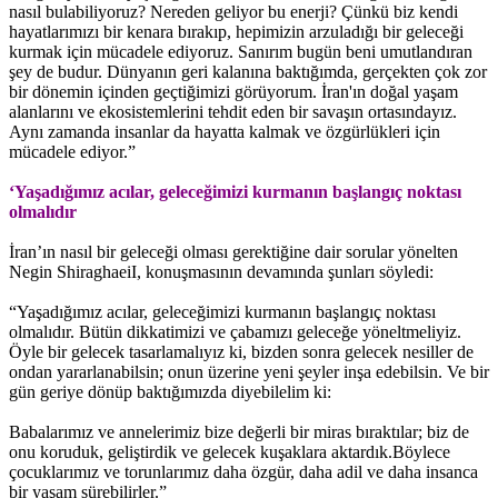
nasıl bulabiliyoruz? Nereden geliyor bu enerji? Çünkü biz kendi
hayatlarımızı bir kenara bırakıp, hepimizin arzuladığı bir geleceği
kurmak için mücadele ediyoruz. Sanırım bugün beni umutlandıran
şey de budur. Dünyanın geri kalanına baktığımda, gerçekten çok zor
bir dönemin içinden geçtiğimizi görüyorum. İran'ın doğal yaşam
alanlarını ve ekosistemlerini tehdit eden bir savaşın ortasındayız.
Aynı zamanda insanlar da hayatta kalmak ve özgürlükleri için
mücadele ediyor.”
‘Yaşadığımız acılar, geleceğimizi kurmanın başlangıç noktası
olmalıdır
İran’ın nasıl bir geleceği olması gerektiğine dair sorular yönelten
Negin ShiraghaeiI, konuşmasının devamında şunları söyledi:
“Yaşadığımız acılar, geleceğimizi kurmanın başlangıç noktası
olmalıdır. Bütün dikkatimizi ve çabamızı geleceğe yöneltmeliyiz.
Öyle bir gelecek tasarlamalıyız ki, bizden sonra gelecek nesiller de
ondan yararlanabilsin; onun üzerine yeni şeyler inşa edebilsin. Ve bir
gün geriye dönüp baktığımızda diyebilelim ki:
Babalarımız ve annelerimiz bize değerli bir miras bıraktılar; biz de
onu koruduk, geliştirdik ve gelecek kuşaklara aktardık.Böylece
çocuklarımız ve torunlarımız daha özgür, daha adil ve daha insanca
bir yaşam sürebilirler.”