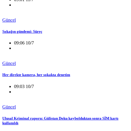
Güncel
Sokağın gündemi: Süreç
09:06 10/7
Güncel
Her direkte kamera, her sokakta denetim
09:03 10/7
Güncel
Ulusal Kriminal raporu: Gülistan Doku kaybolduktan sonra SİM kartı
kullanıldı