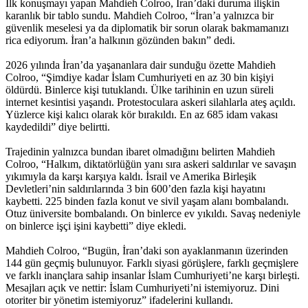
İlk konuşmayı yapan Mahdieh Colroo, İran’daki duruma ilişkin
karanlık bir tablo sundu. Mahdieh Colroo, “İran’a yalnızca bir
güvenlik meselesi ya da diplomatik bir sorun olarak bakmamanızı
rica ediyorum. İran’a halkının gözünden bakın” dedi.
2026 yılında İran’da yaşananlara dair sunduğu özette Mahdieh
Colroo, “Şimdiye kadar İslam Cumhuriyeti en az 30 bin kişiyi
öldürdü. Binlerce kişi tutuklandı. Ülke tarihinin en uzun süreli
internet kesintisi yaşandı. Protestoculara askeri silahlarla ateş açıldı.
Yüzlerce kişi kalıcı olarak kör bırakıldı. En az 685 idam vakası
kaydedildi” diye belirtti.
Trajedinin yalnızca bundan ibaret olmadığını belirten Mahdieh
Colroo, “Halkım, diktatörlüğün yanı sıra askeri saldırılar ve savaşın
yıkımıyla da karşı karşıya kaldı. İsrail ve Amerika Birleşik
Devletleri’nin saldırılarında 3 bin 600’den fazla kişi hayatını
kaybetti. 225 binden fazla konut ve sivil yaşam alanı bombalandı.
Otuz üniversite bombalandı. On binlerce ev yıkıldı. Savaş nedeniyle
on binlerce işçi işini kaybetti” diye ekledi.
Mahdieh Colroo, “Bugün, İran’daki son ayaklanmanın üzerinden
144 gün geçmiş bulunuyor. Farklı siyasi görüşlere, farklı geçmişlere
ve farklı inançlara sahip insanlar İslam Cumhuriyeti’ne karşı birleşti.
Mesajları açık ve nettir: İslam Cumhuriyeti’ni istemiyoruz. Dini
otoriter bir yönetim istemiyoruz” ifadelerini kullandı.