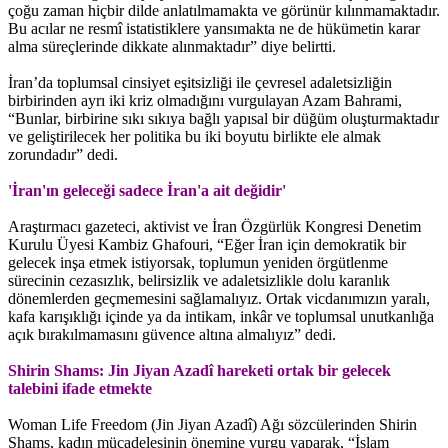
çoğu zaman hiçbir dilde anlatılmamakta ve görünür kılınmamaktadır.
Bu acılar ne resmî istatistiklere yansımakta ne de hükümetin karar
alma süreçlerinde dikkate alınmaktadır” diye belirtti.
İran’da toplumsal cinsiyet eşitsizliği ile çevresel adaletsizliğin
birbirinden ayrı iki kriz olmadığını vurgulayan Azam Bahrami,
“Bunlar, birbirine sıkı sıkıya bağlı yapısal bir düğüm oluşturmaktadır
ve geliştirilecek her politika bu iki boyutu birlikte ele almak
zorundadır” dedi.
'İran'ın geleceği sadece İran'a ait değidir'
Araştırmacı gazeteci, aktivist ve İran Özgürlük Kongresi Denetim
Kurulu Üyesi Kambiz Ghafouri, “Eğer İran için demokratik bir
gelecek inşa etmek istiyorsak, toplumun yeniden örgütlenme
sürecinin cezasızlık, belirsizlik ve adaletsizlikle dolu karanlık
dönemlerden geçmemesini sağlamalıyız. Ortak vicdanımızın yaralı,
kafa karışıklığı içinde ya da intikam, inkâr ve toplumsal unutkanlığa
açık bırakılmamasını güvence altına almalıyız” dedi.
Shirin Shams: Jin Jiyan Azadî hareketi ortak bir gelecek
talebini ifade etmekte
Woman Life Freedom (Jin Jiyan Azadî) Ağı sözcülerinden Shirin
Shams, kadın mücadelesinin önemine vurgu yaparak, “İslam