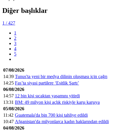
Diğer başlıklar
1
/ 427
1
2
3
4
5
07/08/2026
14:39
Tunus'ta yeni bir medya dilinin oluşması için çağrı
14:25
Fas’ta siyasi partilere ‘Eşitlik Şartı’
06/08/2026
14:57
12 bin kişi sıcaktan yaşamını yitirdi
13:31
BM: 49 milyon kişi açlık riskiyle karşı karşıya
05/08/2026
11:42
Guatemala'da bin 700 kişi tahliye edildi
10:47
Afganistan'da milyonlarca kadın haklarından edildi
04/08/2026