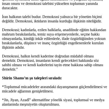
insan onuru ve demokrasi talebini yükselten toplumun yanında
duracaktır.
İran halkının talebi budur. Demokrasi yalnızca bir yönetim biçimi
değildir. Demokrasi, iktidarın insanla kurduğu ilişkinin niteliğidir.
Demokrasi; kadınlarla, ezilen halklarla, anadilinde eğitim hakkından
mahrum bırakılanlarla, temiz suya erişemeyenlerle, seçme hakkı
olmayanlarla, kimliği inkâr edilenlerle, ifade özgürlüğünden yoksun
bırakılanlarla, düşünce ve inanç özgürlüğü engellenenlerle kurulan
ilişkinin adıdır.
Demokrasi, halkın kendi kaderine doğrudan müdahil olması
demektir. Demokrasi, insanların kendi gelecekleri hakkında söz
sahibi olması ve kendi kaderlerini tayin etme hakkına sahip olması
demektir.”
Shirin Shams’ın şu talepleri sıraladı:
*Toplumsal mücadeleler arasındaki dayanışmanın güçlendirilmesi ve
mücadele ağlarının genişletilmesi.
*Jin, Jiyan, Azadî” alternatifine yönelik siyasi, toplumsal ve medya
alanlarında meşruiyetin oluşturulması.