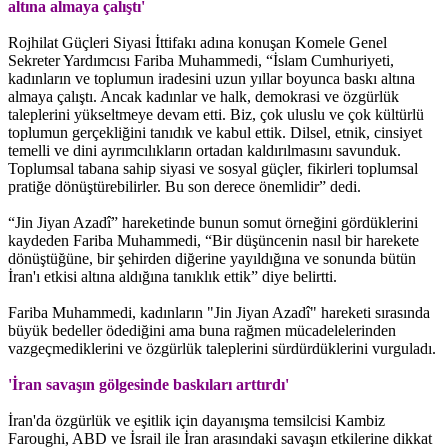
altına almaya çalıştı'
Rojhilat Güçleri Siyasi İttifakı adına konuşan Komele Genel
Sekreter Yardımcısı Fariba Muhammedi, “İslam Cumhuriyeti,
kadınların ve toplumun iradesini uzun yıllar boyunca baskı altına
almaya çalıştı. Ancak kadınlar ve halk, demokrasi ve özgürlük
taleplerini yükseltmeye devam etti. Biz, çok uluslu ve çok kültürlü
toplumun gerçekliğini tanıdık ve kabul ettik. Dilsel, etnik, cinsiyet
temelli ve dini ayrımcılıkların ortadan kaldırılmasını savunduk.
Toplumsal tabana sahip siyasi ve sosyal güçler, fikirleri toplumsal
pratiğe dönüştürebilirler. Bu son derece önemlidir” dedi.
“Jin Jiyan Azadî” hareketinde bunun somut örneğini gördüklerini
kaydeden Fariba Muhammedi, “Bir düşüncenin nasıl bir harekete
dönüştüğüne, bir şehirden diğerine yayıldığına ve sonunda bütün
İran'ı etkisi altına aldığına tanıklık ettik” diye belirtti.
Fariba Muhammedi, kadınların "Jin Jiyan Azadî" hareketi sırasında
büyük bedeller ödediğini ama buna rağmen mücadelelerinden
vazgeçmediklerini ve özgürlük taleplerini sürdürdüklerini vurguladı.
'İran savaşın gölgesinde baskıları arttırdı'
İran'da özgürlük ve eşitlik için dayanışma temsilcisi Kambiz
Faroughi, ABD ve İsrail ile İran arasındaki savaşın etkilerine dikkat