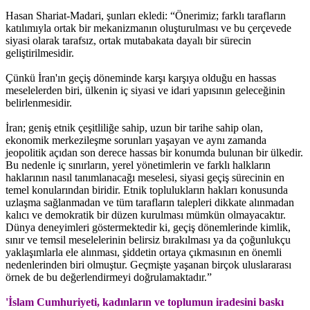
Hasan Shariat-Madari, şunları ekledi: “Önerimiz; farklı tarafların
katılımıyla ortak bir mekanizmanın oluşturulması ve bu çerçevede
siyasi olarak tarafsız, ortak mutabakata dayalı bir sürecin
geliştirilmesidir.
Çünkü İran'ın geçiş döneminde karşı karşıya olduğu en hassas
meselelerden biri, ülkenin iç siyasi ve idari yapısının geleceğinin
belirlenmesidir.
İran; geniş etnik çeşitliliğe sahip, uzun bir tarihe sahip olan,
ekonomik merkezileşme sorunları yaşayan ve aynı zamanda
jeopolitik açıdan son derece hassas bir konumda bulunan bir ülkedir.
Bu nedenle iç sınırların, yerel yönetimlerin ve farklı halkların
haklarının nasıl tanımlanacağı meselesi, siyasi geçiş sürecinin en
temel konularından biridir. Etnik toplulukların hakları konusunda
uzlaşma sağlanmadan ve tüm tarafların talepleri dikkate alınmadan
kalıcı ve demokratik bir düzen kurulması mümkün olmayacaktır.
Dünya deneyimleri göstermektedir ki, geçiş dönemlerinde kimlik,
sınır ve temsil meselelerinin belirsiz bırakılması ya da çoğunlukçu
yaklaşımlarla ele alınması, şiddetin ortaya çıkmasının en önemli
nedenlerinden biri olmuştur. Geçmişte yaşanan birçok uluslararası
örnek de bu değerlendirmeyi doğrulamaktadır.”
'İslam Cumhuriyeti, kadınların ve toplumun iradesini baskı