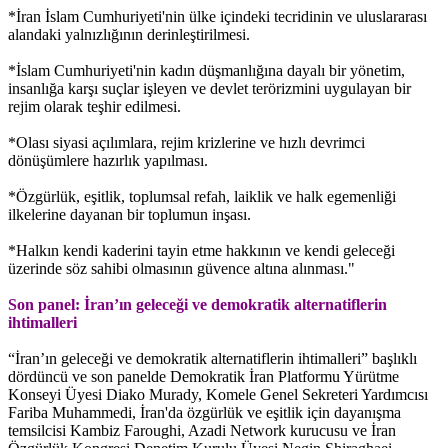
*İran İslam Cumhuriyeti'nin ülke içindeki tecridinin ve uluslararası
alandaki yalnızlığının derinleştirilmesi.
*İslam Cumhuriyeti'nin kadın düşmanlığına dayalı bir yönetim,
insanlığa karşı suçlar işleyen ve devlet terörizmini uygulayan bir
rejim olarak teşhir edilmesi.
*Olası siyasi açılımlara, rejim krizlerine ve hızlı devrimci
dönüşümlere hazırlık yapılması.
*Özgürlük, eşitlik, toplumsal refah, laiklik ve halk egemenliği
ilkelerine dayanan bir toplumun inşası.
*Halkın kendi kaderini tayin etme hakkının ve kendi geleceği
üzerinde söz sahibi olmasının güvence altına alınması."
Son panel: İran’ın geleceği ve demokratik alternatiflerin
ihtimalleri
“İran’ın geleceği ve demokratik alternatiflerin ihtimalleri” başlıklı
dördüncü ve son panelde Demokratik İran Platformu Yürütme
Konseyi Üyesi Diako Murady, Komele Genel Sekreteri Yardımcısı
Fariba Muhammedi, İran'da özgürlük ve eşitlik için dayanışma
temsilcisi Kambiz Faroughi, Azadi Network kurucusu ve İran