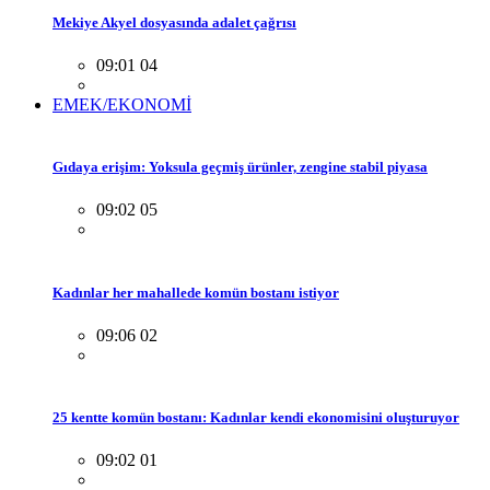
Mekiye Akyel dosyasında adalet çağrısı
09:01 04
EMEK/EKONOMİ
Gıdaya erişim: Yoksula geçmiş ürünler, zengine stabil piyasa
09:02 05
Kadınlar her mahallede komün bostanı istiyor
09:06 02
25 kentte komün bostanı: Kadınlar kendi ekonomisini oluşturuyor
09:02 01