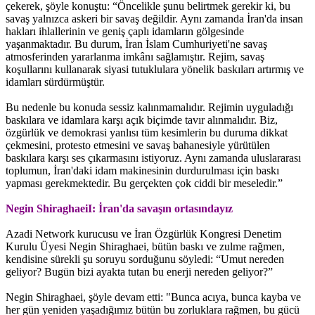
çekerek, şöyle konuştu: “Öncelikle şunu belirtmek gerekir ki, bu
savaş yalnızca askeri bir savaş değildir. Aynı zamanda İran'da insan
hakları ihlallerinin ve geniş çaplı idamların gölgesinde
yaşanmaktadır. Bu durum, İran İslam Cumhuriyeti'ne savaş
atmosferinden yararlanma imkânı sağlamıştır. Rejim, savaş
koşullarını kullanarak siyasi tutuklulara yönelik baskıları artırmış ve
idamları sürdürmüştür.
Bu nedenle bu konuda sessiz kalınmamalıdır. Rejimin uyguladığı
baskılara ve idamlara karşı açık biçimde tavır alınmalıdır. Biz,
özgürlük ve demokrasi yanlısı tüm kesimlerin bu duruma dikkat
çekmesini, protesto etmesini ve savaş bahanesiyle yürütülen
baskılara karşı ses çıkarmasını istiyoruz. Aynı zamanda uluslararası
toplumun, İran'daki idam makinesinin durdurulması için baskı
yapması gerekmektedir. Bu gerçekten çok ciddi bir meseledir.”
Negin ShiraghaeiI: İran'da savaşın ortasındayız
Azadi Network kurucusu ve İran Özgürlük Kongresi Denetim
Kurulu Üyesi Negin Shiraghaei, bütün baskı ve zulme rağmen,
kendisine sürekli şu soruyu sorduğunu söyledi: “Umut nereden
geliyor? Bugün bizi ayakta tutan bu enerji nereden geliyor?”
Negin Shiraghaei, şöyle devam etti: "Bunca acıya, bunca kayba ve
her gün yeniden yaşadığımız bütün bu zorluklara rağmen, bu gücü