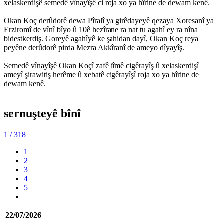
xelaskerdişê semedê vînayîşê ci roja xo ya hîrine de dewam kenê.
Okan Koç derûdorê dewa Pîralî ya girêdayeyê qezaya Xoresanî ya
Erziromî de vînî bîyo û 10ê hezîrane ra nat tu agahî ey ra nîna
bidestkerdiş. Goreyê agahîyê ke şahidan dayî, Okan Koç reya
peyêne derûdorê pirda Mezra Akkîranî de ameyo dîyayîş.
Semedê vînayîşê Okan Koçî zafê tîmê cigêrayîş û xelaskerdişî
ameyî şirawitiş herême û xebatê cigêrayîşî roja xo ya hîrine de
dewam kenê.
sernuşteyê bînî
1
/ 318
1
2
3
4
5
22/07/2026