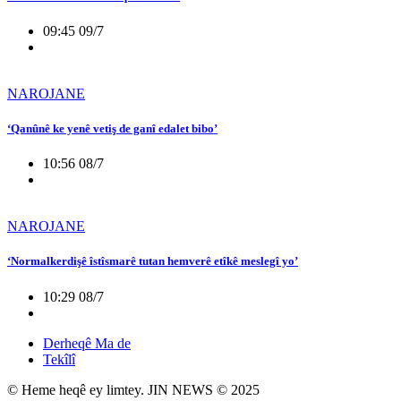
09:45 09/7
NAROJANE
‘Qanûnê ke yenê vetiş de ganî edalet bibo’
10:56 08/7
NAROJANE
‘Normalkerdişê îstîsmarê tutan hemverê etîkê meslegî yo’
10:29 08/7
Derheqê Ma de
Tekîlî
© Heme heqê ey limtey. JIN NEWS © 2025