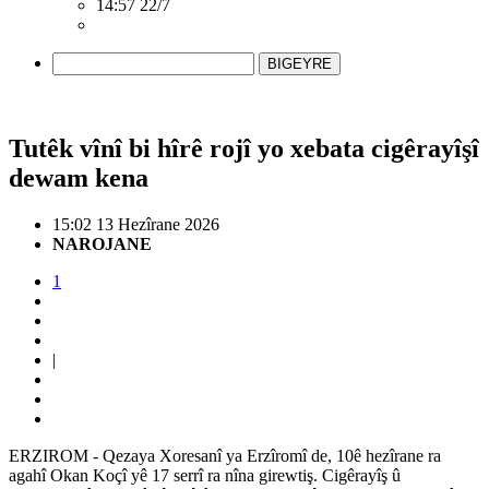
14:57 22/7
BIGEYRE
Tutêk vînî bi hîrê rojî yo xebata cigêrayîşî
dewam kena
15:02 13 Hezîrane 2026
NAROJANE
1
|
ERZIROM - Qezaya Xoresanî ya Erzîromî de, 10ê hezîrane ra
agahî Okan Koçî yê 17 serrî ra nîna girewtiş. Cigêrayîş û