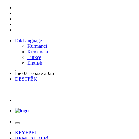
Dil/Language
Kurmancî
Kırmanckî
Türkçe
Englısh
Îne 07 Tebaxe 2026
DESTPÊK
KEYEPEL
HEME XEBERî