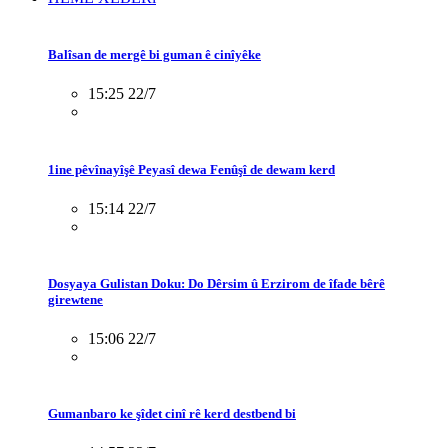
Balîsan de mergê bi guman ê cinîyêke
15:25 22/7
1ine pêvînayîşê Peyasî dewa Fenûşî de dewam kerd
15:14 22/7
Dosyaya Gulistan Doku: Do Dêrsim û Erzirom de îfade bêrê
girewtene
15:06 22/7
Gumanbaro ke şîdet cinî rê kerd destbend bi