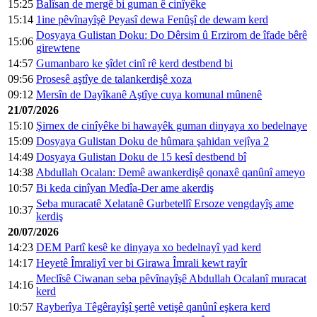
15:25
Balîsan de mergê bi guman ê cinîyêke
15:14
1ine pêvînayîşê Peyasî dewa Fenûşî de dewam kerd
Dosyaya Gulistan Doku: Do Dêrsim û Erzirom de îfade bêrê
15:06
girewtene
14:57
Gumanbaro ke şîdet cinî rê kerd destbend bi
09:56
Prosesê aştîye de talankerdişê xoza
09:12
Mersîn de Dayîkanê Aştîye cuya komunal mûnenê
21/07/2026
15:10
Şirnex de cinîyêke bi hawayêk guman dinyaya xo bedelnaye
15:09
Dosyaya Gulistan Doku de hûmara şahidan vejîya 2
14:49
Dosyaya Gulistan Doku de 15 kesî destbend bî
14:38
Abdullah Ocalan: Demê awankerdişê qonaxê qanûnî ameyo
10:57
Bi keda cinîyan Medîa-Der ame akerdiş
Seba muracatê Xelatanê Gurbetellî Ersoze vengdayîş ame
10:37
kerdiş
20/07/2026
14:23
DEM Partî kesê ke dinyaya xo bedelnayî yad kerd
14:17
Heyetê Îmraliyî ver bi Girawa Îmrali kewt rayîr
Meclîsê Ciwanan seba pêvînayîşê Abdullah Ocalanî muracat
14:16
kerd
10:57
Rayberîya Têgêrayîşî şertê vetişê qanûnî eşkera kerd