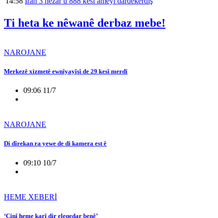
14:58
Îran 3 hezar û 888 kesî ameyî dardekerdiş
Ti heta ke nêwanê derbaz mebe!
NAROJANE
Merkezê xizmetê ewnîyayîşî de 29 kesî merdî
09:06 11/7
NAROJANE
Di dîrekan ra yewe de di kamera est ê
09:10 10/7
HEME XEBERİ
‘Cinî heme karî dir eleqedar benê’