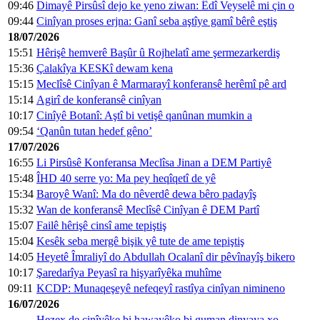
09:46
Dimayê Pirsûsî dejo ke yeno ziwan: Êdî Veyselê mi çin o
09:44
Cinîyan proses erjna: Ganî seba aştîye gamî bêrê eştiş
18/07/2026
15:51
Hêrişê hemverê Başûr û Rojhelatî ame şermezarkerdiş
15:36
Çalakîya KESKî dewam kena
15:15
Meclîsê Cinîyan ê Marmarayî konferansê herêmî pê ard
15:14
Agirî de konferansê cinîyan
10:17
Cinîyê Botanî: Aştî bi vetişê qanûnan mumkin a
09:54
‘Qanûn tutan hedef gêno’
17/07/2026
16:55
Li Pirsûsê Konferansa Meclîsa Jinan a DEM Partiyê
15:48
ÎHD 40 serre yo: Ma pey heqîqetî de yê
15:34
Baroyê Wanî: Ma do nêverdê dewa bêro padayîş
15:32
Wan de konferansê Meclîsê Cinîyan ê DEM Partî
15:07
Failê hêrişê cinsî ame tepiştiş
15:04
Kesêk seba mergê bişik yê tute de ame tepiştiş
14:05
Heyetê Îmraliyî do Abdullah Ocalanî dir pêvînayîş bikero
10:17
Şaredarîya Peyasî ra hişyarîyêka muhîme
09:11
KCDP: Munaqeşeyê nefeqeyî rastîya cinîyan nimineno
16/07/2026
Hezex de cinîyêke bi hawayêko bi guman dinyaya xo