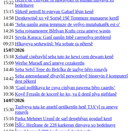
15:22
bedelnaye
15:15
Şîrketê petrolî bi eşteyan Gabarî lêşin kenê
14:58
Destkewtişê xo yê Şorişê 19ê Temmuze munaqeşe kerdî
14:46
‘Seba qanûn aşma temmuze de vejîyo mutabakatêk est o’
14:26
Seba rojnamegere Bêrîvan Kutlu ceza ameye waştiş
10:21
Sevda Karaca: Ganî qanûn bibê çareserîya problemî
09:23
Hîkayeya serkewtişî: Wa xebate ra nêtersê
15/07/2026
15:18
Xebatê cigêrayîşî seba tuto ke kewt çem dewam kenê
15:09
Werîşe Muradî ancî ameye cezakerdiş
14:46
Seba Selvî Tepe do Belçîka de tazîye bêro ronayîş
Seba astengdaranê dîyayîşî perwerdeyê bingeyin ê komputerî
14:42
dest pêkerd
10:38
‘Ganî polîtîkaya ke cuya cinîyan pawena bêro caardiş’
10:36
Koyê Feraşîn de koçerê ke ko, va û demî pîya girêdanê
14/07/2026
Tazîyeya tuta ke amebî qetilkerdiş hetê TJA’yî ra ameye
15:30
ronayîş
15:16
Parka Mehmet Uzunî de şarî dengbêjan goşdarî kerd
15:08
ÎSÎG: Hezîrane de 228 karkeran dinyaya xo bedelnaye