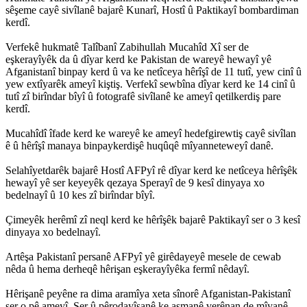
sêşeme cayê sivîlanê bajarê Kunarî, Hostî û Paktikayî bombardiman
kerdî.
Verfekê hukmatê Talîbanî Zabihullah Mucahîd Xî ser de
eşkerayîyêk da û dîyar kerd ke Pakistan de wareyê hewayî yê
Afganistanî binpay kerd û va ke netîceya hêrîşî de 11 tutî, yew cinî û
yew extîyarêk ameyî kiştiş. Verfekî sewbîna dîyar kerd ke 14 cinî û
tutî zî birîndar bîyî û fotografê sivîlanê ke ameyî qetilkerdiş pare
kerdî.
Mucahîdî îfade kerd ke wareyê ke ameyî hedefgirewtiş cayê sivîlan
ê û hêrîşî manaya binpaykerdişê huqûqê mîyanneteweyî danê.
Selahîyetdarêk bajarê Hostî AFPyî rê dîyar kerd ke netîceya hêrîşêk
hewayî yê ser keyeyêk qezaya Sperayî de 9 kesî dinyaya xo
bedelnayî û 10 kes zî birîndar bîyî.
Çimeyêk herêmî zî neql kerd ke hêrîşêk bajarê Paktikayî ser o 3 kesî
dinyaya xo bedelnayî.
Artêşa Pakistanî persanê AFPyî yê girêdayeyê mesele de cewab
nêda û hema derheqê hêrişan eşkerayîyêka fermî nêdayî.
Hêrişanê peyêne ra dima aramîya xeta sînorê Afganistan-Pakistanî
ser o pê ameyî. Şer û pêrodayîşanê ke aşmanê verênan de mîyanê