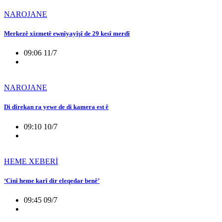
NAROJANE
Merkezê xizmetê ewnîyayîşî de 29 kesî merdî
09:06 11/7
NAROJANE
Di dîrekan ra yewe de di kamera est ê
09:10 10/7
HEME XEBERİ
‘Cinî heme karî dir eleqedar benê’
09:45 09/7