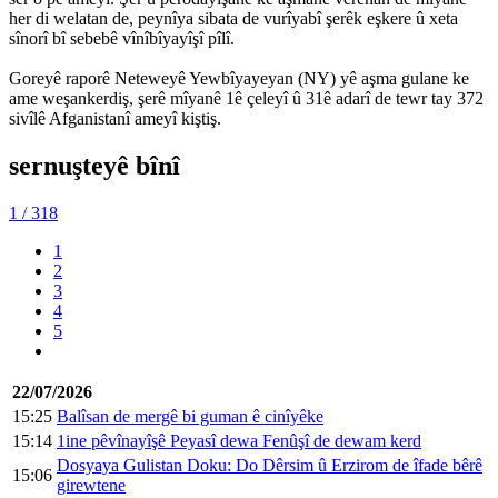
her di welatan de, peynîya sibata de vurîyabî şerêk eşkere û xeta
sînorî bî sebebê vînîbîyayîşî pîlî.
Goreyê raporê Neteweyê Yewbîyayeyan (NY) yê aşma gulane ke
ame weşankerdiş, şerê mîyanê 1ê çeleyî û 31ê adarî de tewr tay 372
sivîlê Afganistanî ameyî kiştiş.
sernuşteyê bînî
1
/ 318
1
2
3
4
5
22/07/2026
15:25
Balîsan de mergê bi guman ê cinîyêke
15:14
1ine pêvînayîşê Peyasî dewa Fenûşî de dewam kerd
Dosyaya Gulistan Doku: Do Dêrsim û Erzirom de îfade bêrê
15:06
girewtene