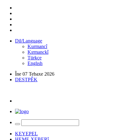
Dil/Language
Kurmancî
Kırmanckî
Türkçe
Englısh
Îne 07 Tebaxe 2026
DESTPÊK
KEYEPEL
HEME XEBERî