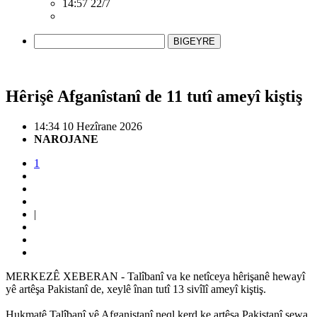
14:57 22/7
BIGEYRE
Hêrişê Afganîstanî de 11 tutî ameyî kiştiş
14:34 10 Hezîrane 2026
NAROJANE
1
|
MERKEZÊ XEBERAN - Talîbanî va ke netîceya hêrişanê hewayî
yê artêşa Pakistanî de, xeylê înan tutî 13 sivîlî ameyî kiştiş.
Hukmatê Talîbanî yê Afganistanî neql kerd ke artêşa Pakistanî şewa