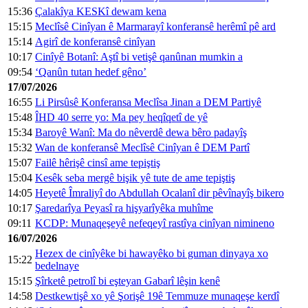
15:36
Çalakîya KESKî dewam kena
15:15
Meclîsê Cinîyan ê Marmarayî konferansê herêmî pê ard
15:14
Agirî de konferansê cinîyan
10:17
Cinîyê Botanî: Aştî bi vetişê qanûnan mumkin a
09:54
‘Qanûn tutan hedef gêno’
17/07/2026
16:55
Li Pirsûsê Konferansa Meclîsa Jinan a DEM Partiyê
15:48
ÎHD 40 serre yo: Ma pey heqîqetî de yê
15:34
Baroyê Wanî: Ma do nêverdê dewa bêro padayîş
15:32
Wan de konferansê Meclîsê Cinîyan ê DEM Partî
15:07
Failê hêrişê cinsî ame tepiştiş
15:04
Kesêk seba mergê bişik yê tute de ame tepiştiş
14:05
Heyetê Îmraliyî do Abdullah Ocalanî dir pêvînayîş bikero
10:17
Şaredarîya Peyasî ra hişyarîyêka muhîme
09:11
KCDP: Munaqeşeyê nefeqeyî rastîya cinîyan nimineno
16/07/2026
Hezex de cinîyêke bi hawayêko bi guman dinyaya xo
15:22
bedelnaye
15:15
Şîrketê petrolî bi eşteyan Gabarî lêşin kenê
14:58
Destkewtişê xo yê Şorişê 19ê Temmuze munaqeşe kerdî