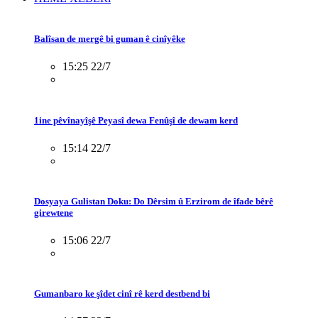
Balîsan de mergê bi guman ê cinîyêke
15:25 22/7
1ine pêvînayîşê Peyasî dewa Fenûşî de dewam kerd
15:14 22/7
Dosyaya Gulistan Doku: Do Dêrsim û Erzirom de îfade bêrê
girewtene
15:06 22/7
Gumanbaro ke şîdet cinî rê kerd destbend bi