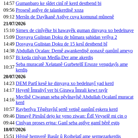
14:57
Gumanbaro ke şîdet cinî rê kerd destbend bi
09:56
Prosesê aştîye de talankerdişê xoza
09:12
Mersîn de Dayîkanê Aştîye cuya komunal mûnenê
21/07/2026
15:10
Şirnex de cinîyêke bi hawayêk guman dinyaya xo bedelnaye
15:09
Dosyaya Gulistan Doku de hûmara şahidan vejîya 2
14:49
Dosyaya Gulistan Doku de 15 kesî destbend bî
14:38
Abdullah Ocalan: Demê awankerdişê qonaxê qanûnî ameyo
10:57
Bi keda cinîyan Medîa-Der ame akerdiş
Seba muracatê Xelatanê Gurbetellî Ersoze vengdayîş ame
10:37
kerdiş
20/07/2026
14:23
DEM Partî kesê ke dinyaya xo bedelnayî yad kerd
14:17
Heyetê Îmraliyî ver bi Girawa Îmrali kewt rayîr
Meclîsê Ciwanan seba pêvînayîşê Abdullah Ocalanî muracat
14:16
kerd
10:57
Rayberîya Têgêrayîşî şertê vetişê qanûnî eşkera kerd
09:46
Dimayê Pirsûsî dejo ke yeno ziwan: Êdî Veyselê mi çin o
09:44
Cinîyan proses erjna: Ganî seba aştîye gamî bêrê eştiş
18/07/2026
15:51
Hêrişê hemverê Başûr û Rojhelatî ame şermezarkerdiş