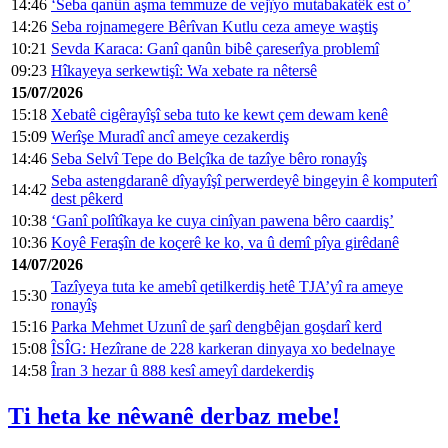
14:46
‘Seba qanûn aşma temmuze de vejîyo mutabakatêk est o’
14:26
Seba rojnamegere Bêrîvan Kutlu ceza ameye waştiş
10:21
Sevda Karaca: Ganî qanûn bibê çareserîya problemî
09:23
Hîkayeya serkewtişî: Wa xebate ra nêtersê
15/07/2026
15:18
Xebatê cigêrayîşî seba tuto ke kewt çem dewam kenê
15:09
Werîşe Muradî ancî ameye cezakerdiş
14:46
Seba Selvî Tepe do Belçîka de tazîye bêro ronayîş
Seba astengdaranê dîyayîşî perwerdeyê bingeyin ê komputerî
14:42
dest pêkerd
10:38
‘Ganî polîtîkaya ke cuya cinîyan pawena bêro caardiş’
10:36
Koyê Feraşîn de koçerê ke ko, va û demî pîya girêdanê
14/07/2026
Tazîyeya tuta ke amebî qetilkerdiş hetê TJA’yî ra ameye
15:30
ronayîş
15:16
Parka Mehmet Uzunî de şarî dengbêjan goşdarî kerd
15:08
ÎSÎG: Hezîrane de 228 karkeran dinyaya xo bedelnaye
14:58
Îran 3 hezar û 888 kesî ameyî dardekerdiş
Ti heta ke nêwanê derbaz mebe!