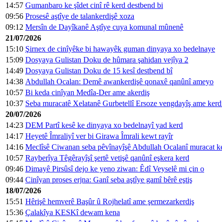
14:57
Gumanbaro ke şîdet cinî rê kerd destbend bi
09:56
Prosesê aştîye de talankerdişê xoza
09:12
Mersîn de Dayîkanê Aştîye cuya komunal mûnenê
21/07/2026
15:10
Şirnex de cinîyêke bi hawayêk guman dinyaya xo bedelnaye
15:09
Dosyaya Gulistan Doku de hûmara şahidan vejîya 2
14:49
Dosyaya Gulistan Doku de 15 kesî destbend bî
14:38
Abdullah Ocalan: Demê awankerdişê qonaxê qanûnî ameyo
10:57
Bi keda cinîyan Medîa-Der ame akerdiş
10:37
Seba muracatê Xelatanê Gurbetellî Ersoze vengdayîş ame kerd
20/07/2026
14:23
DEM Partî kesê ke dinyaya xo bedelnayî yad kerd
14:17
Heyetê Îmraliyî ver bi Girawa Îmrali kewt rayîr
14:16
Meclîsê Ciwanan seba pêvînayîşê Abdullah Ocalanî muracat k
10:57
Rayberîya Têgêrayîşî şertê vetişê qanûnî eşkera kerd
09:46
Dimayê Pirsûsî dejo ke yeno ziwan: Êdî Veyselê mi çin o
09:44
Cinîyan proses erjna: Ganî seba aştîye gamî bêrê eştiş
18/07/2026
15:51
Hêrişê hemverê Başûr û Rojhelatî ame şermezarkerdiş
15:36
Çalakîya KESKî dewam kena