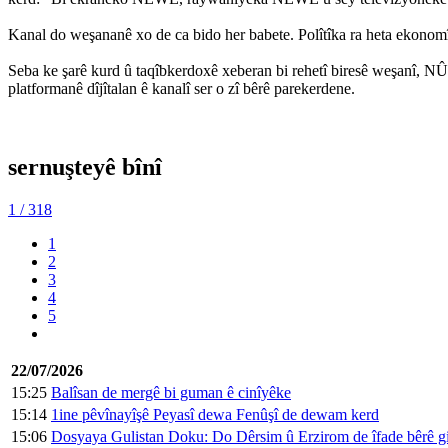
Kanal do weşananê xo de ca bido her babete. Polîtîka ra heta ekonom
Seba ke şarê kurd û taqîbkerdoxê xeberan bi rehetî biresê weşanî, 
platformanê dîjîtalan ê kanalî ser o zî bêrê parekerdene.
sernuşteyê bînî
1
/ 318
1
2
3
4
5
22/07/2026
15:25
Balîsan de mergê bi guman ê cinîyêke
15:14
1ine pêvînayîşê Peyasî dewa Fenûşî de dewam kerd
15:06
Dosyaya Gulistan Doku: Do Dêrsim û Erzirom de îfade bêrê g