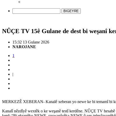
BIGEYRE
NÛÇE TV 15ê Gulane de dest bi weşanî ke
15:32 13 Gulane 2026
NAROJANE
1
|
MERKEZÊ XEBERAN- Kanalê xeberan yo newe ke bi temamî bi kurm
Kanalî nêzdîyê wextêk o ke weşanê testî kerdêne. NÛÇE TV hesabê 
kerd: “Bi ekranêko NEWE, raywanîyêka NEWE û sey televîzyonêkê ne