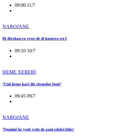
09:06 11/7
NAROJANE
Di dîrekan ra yewe de di kamera est ê
09:10 10/7
HEME XEBERİ
‘Cinî heme karî dir eleqedar benê’
09:45 09/7
NAROJANE
‘Qanûnê ke yenê vetiş de ganî edalet bibo’