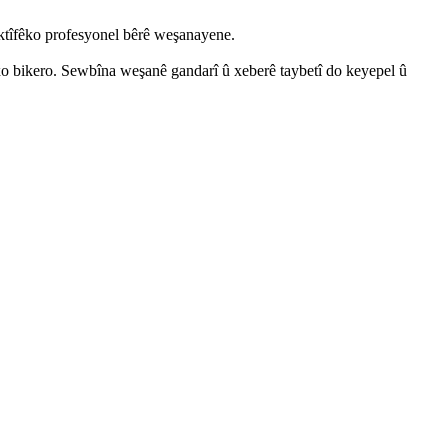
ektîfêko profesyonel bêrê weşanayene.
o bikero. Sewbîna weşanê gandarî û xeberê taybetî do keyepel û