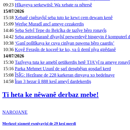
09:23
Hîkayeya serkewtişî: Wa xebate ra nêtersê
15/07/2026
15:18
Xebatê cigêrayîşî seba tuto ke kewt çem dewam kenê
15:09
Werîşe Muradî ancî ameye cezakerdiş
14:46
Seba Selvî Tepe do Belçîka de tazîye bêro ronayîş
14:42
Seba astengdaranê dîyayîşî perwerdeyê bingeyin ê komputerî d
10:38
‘Ganî polîtîkaya ke cuya cinîyan pawena bêro caardiş’
10:36
Koyê Feraşîn de koçerê ke ko, va û demî pîya girêdanê
14/07/2026
15:30
Tazîyeya tuta ke amebî qetilkerdiş hetê TJA’yî ra ameye ronayî
15:16
Parka Mehmet Uzunî de şarî dengbêjan goşdarî kerd
15:08
ÎSÎG: Hezîrane de 228 karkeran dinyaya xo bedelnaye
14:58
Îran 3 hezar û 888 kesî ameyî dardekerdiş
Ti heta ke nêwanê derbaz mebe!
NAROJANE
Merkezê xizmetê ewnîyayîşî de 29 kesî merdî