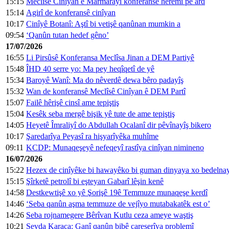
15:15
Meclîsê Cinîyan ê Marmarayî konferansê herêmî pê ard
15:14
Agirî de konferansê cinîyan
10:17
Cinîyê Botanî: Aştî bi vetişê qanûnan mumkin a
09:54
‘Qanûn tutan hedef gêno’
17/07/2026
16:55
Li Pirsûsê Konferansa Meclîsa Jinan a DEM Partiyê
15:48
ÎHD 40 serre yo: Ma pey heqîqetî de yê
15:34
Baroyê Wanî: Ma do nêverdê dewa bêro padayîş
15:32
Wan de konferansê Meclîsê Cinîyan ê DEM Partî
15:07
Failê hêrişê cinsî ame tepiştiş
15:04
Kesêk seba mergê bişik yê tute de ame tepiştiş
14:05
Heyetê Îmraliyî do Abdullah Ocalanî dir pêvînayîş bikero
10:17
Şaredarîya Peyasî ra hişyarîyêka muhîme
09:11
KCDP: Munaqeşeyê nefeqeyî rastîya cinîyan nimineno
16/07/2026
15:22
Hezex de cinîyêke bi hawayêko bi guman dinyaya xo bedelna
15:15
Şîrketê petrolî bi eşteyan Gabarî lêşin kenê
14:58
Destkewtişê xo yê Şorişê 19ê Temmuze munaqeşe kerdî
14:46
‘Seba qanûn aşma temmuze de vejîyo mutabakatêk est o’
14:26
Seba rojnamegere Bêrîvan Kutlu ceza ameye waştiş
10:21
Sevda Karaca: Ganî qanûn bibê çareserîya problemî