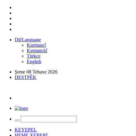
Dil/Language
Kurmancî
Kırmanckî
Türkçe
Englısh
Şeme 08 Tebaxe 2026
DESTPÊK
KEYEPEL
HEME XEBERî