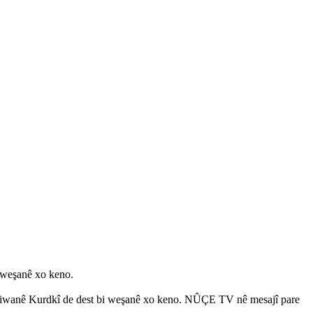
weşanê xo keno.
 Ziwanê Kurdkî de dest bi weşanê xo keno. NÛÇE TV nê mesajî pare