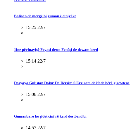
Balîsan de mergê bi guman ê cinîyêke
15:25 22/7
1ine pêvînayîşê Peyasî dewa Fenûşî de dewam kerd
15:14 22/7
Dosyaya Gulistan Doku: Do Dêrsim û Erzirom de îfade bêrê girewtene
15:06 22/7
Gumanbaro ke şîdet cinî rê kerd destbend bi
14:57 22/7