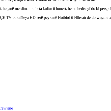
î, heqanê merdiman ra heta kultur û hunerî, heme hedîseyî do bi persp
NÛÇE TV bi kalîteya HD serê peykanê Hotbird û Nilesatî de do weşanê x
irewtene