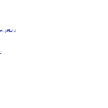
est pêkerd
ş