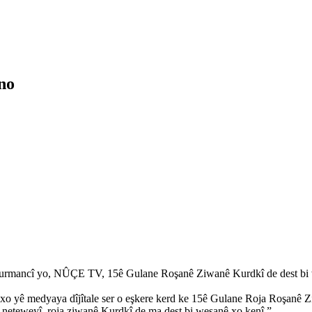
no
ancî yo, NÛÇE TV, 15ê Gulane Roşanê Ziwanê Kurdkî de dest bi 
xo yê medyaya dîjîtale ser o eşkere kerd ke 15ê Gulane Roja Roşanê
teweyî, roja ziwanê Kurdkî de ma dest bi weşanê xo kenî.”