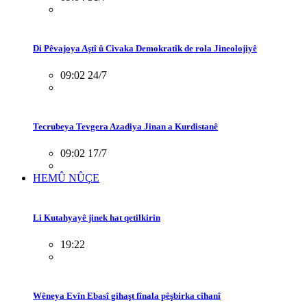
Di Pêvajoya Aştî û Civaka Demokratîk de rola Jineolojiyê
09:02 24/7
Tecrubeya Tevgera Azadiya Jinan a Kurdistanê
09:02 17/7
HEMÛ NÛÇE
Li Kutahyayê jinek hat qetilkirin
19:22
Wêneya Evîn Ebasî gihaşt fînala pêşbirka cîhanî