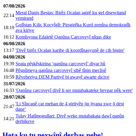
07/08/2026
Meral Daniş Beştaş: Birêz Ocalan agirê ku gel dişewitand
22:14
vemirand
Gulîstan Kiliç Koçyîgît: Pirsgirêka Kurd zemîna demokratîk
18:19
ava kiriye
16:12
Komîsyona Edaletê Qanûna Çarçoveyî nîqaş dike
06/08/2026
13:17
'Divê birêz Ocalan karibe di koordînasyonê de cih bigire'
04/08/2026
19:39
Seata pêşkêşkirina ‘qanûna çarçoveyî’ diyar bû
16:48
Pêşnûmeya qanûna çarçoveyî sibê tînin meclisê
10:59
Rêveberiya DEM Partiyê bi awayê awarte dicive
31/07/2026
16:33
'Qanûna çarçoveyî divê li ser mutabakateke hevpar pêk were'
28/07/2026
'Li Sîncanê çar mehan de 4 girtiyên jin jiyana xwe ji dest
21:47
dane’
Tulay Hatîmogullari: Divê weke mutabakata dawî qanûn
14:21
derbikeve
Heta ku tu nexwînî derbas nebe!