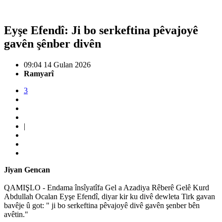
Eyşe Efendî: Ji bo serkeftina pêvajoyê
gavên şênber divên
09:04 14 Gulan 2026
Ramyarî
3
|
Jiyan Gencan
QAMIŞLO - Endama însîyatîfa Gel a Azadiya Rêberê Gelê Kurd
Abdullah Ocalan Eyşe Efendî, diyar kir ku divê dewleta Tirk gavan
bavêje û got: " ji bo serkeftina pêvajoyê divê gavên şenber bên
avêtin."