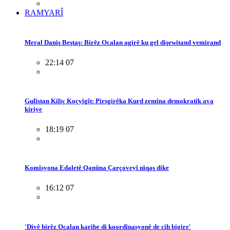
RAMYARÎ
Meral Daniş Beştaş: Birêz Ocalan agirê ku gel dişewitand vemirand
22:14 07
Gulîstan Kiliç Koçyîgît: Pirsgirêka Kurd zemîna demokratîk ava
kiriye
18:19 07
Komîsyona Edaletê Qanûna Çarçoveyî nîqaş dike
16:12 07
'Divê birêz Ocalan karibe di koordînasyonê de cih bigire'