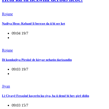
Rojane
Nadiya Heso: Kobanê li berxwe da û bi ser ket
09:04 19/7
Rojane
Di komkujiya Pirsûsê de kiryar nehatin darizandin
09:03 19/7
Jiyan
Li Çiyayê Feraşînê koçerên ku çiya, ba û demê bi hev girê didin
09:03 15/7