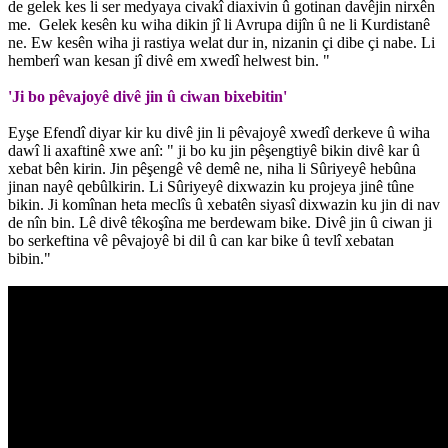
de gelek kes li ser medyaya civakî diaxivin û gotinan davêjin nirxên
me. Gelek kesên ku wiha dikin jî li Avrupa dijîn û ne li Kurdistanê
ne. Ew kesên wiha ji rastiya welat dur in, nizanin çi dibe çi nabe. Li
hemberî wan kesan jî divê em xwedî helwest bin. "
'Ji bo pêvajoyê divê jin û ciwan bixebitin'
Eyşe Efendî diyar kir ku divê jin li pêvajoyê xwedî derkeve û wiha
dawî li axaftinê xwe anî: " ji bo ku jin pêşengtiyê bikin divê kar û
xebat bên kirin. Jin pêşengê vê demê ne, niha li Sûriyeyê hebûna
jinan nayê qebûlkirin. Li Sûriyeyê dixwazin ku projeya jinê tûne
bikin. Ji komînan heta meclîs û xebatên siyasî dixwazin ku jin di nav
de nîn bin. Lê divê têkoşîna me berdewam bike. Divê jin û ciwan ji
bo serkeftina vê pêvajoyê bi dil û can kar bike û tevlî xebatan
bibin."