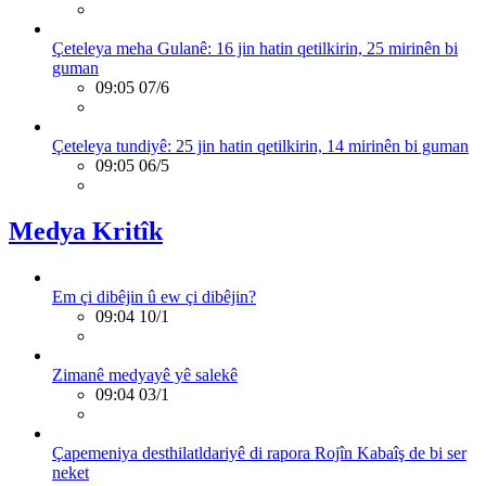
Çeteleya meha Gulanê: 16 jin hatin qetilkirin, 25 mirinên bi
guman
09:05 07/6
Çeteleya tundiyê: 25 jin hatin qetilkirin, 14 mirinên bi guman
09:05 06/5
Medya Kritîk
Em çi dibêjin û ew çi dibêjin?
09:04 10/1
Zimanê medyayê yê salekê
09:04 03/1
Çapemeniya desthilatldariyê di rapora Rojîn Kabaîş de bi ser
neket