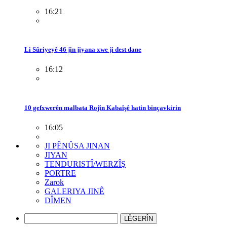
16:21
Li Sûriyeyê 46 jin jiyana xwe ji dest dane
16:12
10 gefxwerên malbata Rojîn Kabaîşê hatin binçavkirin
16:05
JI PÊNÛSA JINAN
JIYAN
TENDURISTÎ/WERZÎŞ
PORTRE
Zarok
GALERIYA JINÊ
DÎMEN
LÊGERÎN