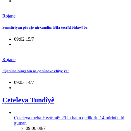
Rojane
Semsûriyan pêvajo nirxandin: Bila tecrîd bidawî be
09:02 15/7
Rojane
‘Qanûna bingehîn ne qanûneke efûyê ye’
09:03 14/7
Çeteleya Tundîyê
Çeteleya meha Hezîranê: 29 in hatin qetilkirin 14 mirinên bi
guman
09:06 08/7