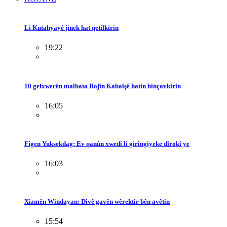
Li Kutahyayê jinek hat qetilkirin
19:22
10 gefxwerên malbata Rojîn Kabaîşê hatin binçavkirin
16:05
Fîgen Yuksekdag: Ev qanûn xwedî li girîngiyeke dîrokî ye
16:03
Xizmên Windayan: Divê gavên wêrektir bên avêtin
15:54