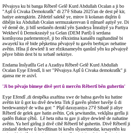
Pêvajoya ku bi banga Rêberê Gelê Kurd Abdullah Ocalan a ji bo
"Aştî û Civaka Demokratîk" di 27'ê Sibata 2025'an de dest pê kir,
hatiye astengkirin. Zêdetirî salekê ye, mirov li kolanan diqîrin û
dibêjin ku Abdullah Ocalan sermuzakerevan û mîmarê aştiyê ye. Di
vê demê de, ji bilî serdanên demkî yên Şandeya Îmraliyê ya Partiya
Wekhevî û Demokrasiyê ya Gelan (DEM Partî) û serdana
komîsyona parlementoyê, ji bo rêkxistina kanalên ragihandinê bi
awayekî ku rê bide pêşketina pêvajoyê tu gavên berbiçav nehatine
avêtin. Hîna jî dewletê li ser rêziknameyên qanûnî yên ku pêvajoyê
pêşve bibin dest bi tu xebatê nekiriye.
Endama însîyatîfa Gel a Azadiya Rêberê Gelê Kurd Abdullah
Ocalan Eyşe Efendî, li ser "Pêvajoya Aştî û Civaka demokratîk" ji
ajansa me re axivî.
'Ji bo pêvajo bimeşe divê şert û mercên Rêbertî bên guhertin'
Eyşe Efendî ,di destpêka axaftina xwe de bahsa gavên ku hatine
avêtin kir û got ku divê dewleta Tirk jî gavên şênber bavêje û di
berdewamiyê de wiha got: " Pîştî daxuyaniya 27'ê Sibatê ji aliye
Rêbertî de gelek gav hatin avêtin. Çek şewitandin, vekîşîna gerîla ji
qadên Bakur çêbû. Lê heta niha tu gav ji aliye dewletê de nahatine
avêtin. Ya herî girîng ji divê cihê Rêbertî bê guhertin. Divê Rêbertî ji
zindanê derkeve û hevdîtinan bi kesên sîyasetmedar, kesayetên ku