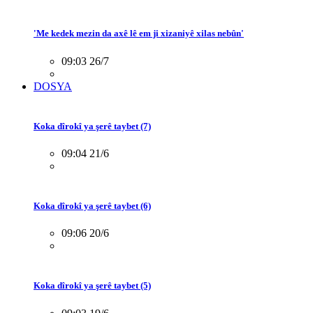
'Me kedek mezin da axê lê em ji xizaniyê xilas nebûn'
09:03 26/7
DOSYA
Koka dîrokî ya şerê taybet (7)
09:04 21/6
Koka dîrokî ya şerê taybet (6)
09:06 20/6
Koka dîrokî ya şerê taybet (5)