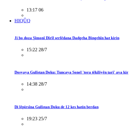
13:17 06
HIQÛQ
Ji bo doza Şîmonî Dîrîl serlêdana Dadgeha Bingehîn hat kirin
15:22 28/7
Dosyaya Gulîstan Doku: Tuncaya Sonel 'tora têkiliyên tarî' ava kir
14:38 28/7
Di lêpirsîna Gulîstan Doku de 12 kes hatin berdan
19:23 25/7