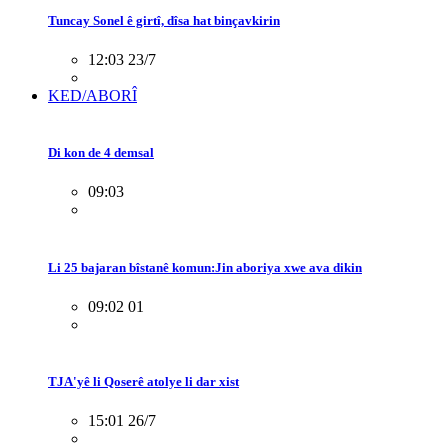
Tuncay Sonel ê girtî, dîsa hat binçavkirin
12:03 23/7
KED/ABORÎ
Di kon de 4 demsal
09:03
Li 25 bajaran bîstanê komun:Jin aboriya xwe ava dikin
09:02 01
TJA'yê li Qoserê atolye li dar xist
15:01 26/7