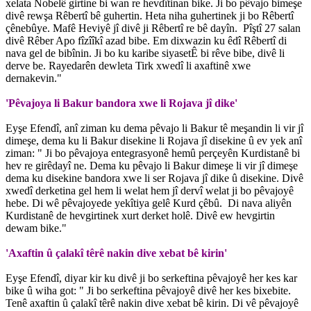
xelata Nobelê girtine bi wan re hevdîtinan bike. Ji bo pêvajo bimeşe
divê rewşa Rêbertî bê guhertin. Heta niha guhertinek ji bo Rêbertî
çênebûye. Mafê Heviyê jî divê ji Rêbertî re bê dayîn. Pîştî 27 salan
divê Rêber Apo fîzîîkî azad bibe. Em dixwazin ku êdî Rêbertî di
nava gel de bibînin. Ji bo ku karibe siyasetÊ bi rêve bibe, divê li
derve be. Rayedarên dewleta Tirk xwedî li axaftinê xwe
dernakevin."
'Pêvajoya li Bakur bandora xwe li Rojava jî dike'
Eyşe Efendî, anî ziman ku dema pêvajo li Bakur tê meşandin li vir jî
dimeşe, dema ku li Bakur disekine li Rojava jî disekine û ev yek anî
ziman: " Ji bo pêvajoya entegrasyonê hemû perçeyên Kurdistanê bi
hev re girêdayî ne. Dema ku pêvajo li Bakur dimeşe li vir jî dimeşe
dema ku disekine bandora xwe li ser Rojava jî dike û disekine. Divê
xwedî derketina gel hem li welat hem jî dervî welat ji bo pêvajoyê
hebe. Di wê pêvajoyede yekîtiya gelê Kurd çêbû. Di nava aliyên
Kurdistanê de hevgirtinek xurt derket holê. Divê ew hevgirtin
dewam bike."
'Axaftin û çalakî têrê nakin dive xebat bê kirin'
Eyşe Efendî, diyar kir ku divê ji bo serkeftina pêvajoyê her kes kar
bike û wiha got: " Ji bo serkeftina pêvajoyê divê her kes bixebite.
Tenê axaftin û çalakî têrê nakin dive xebat bê kirin. Di vê pêvajoyê