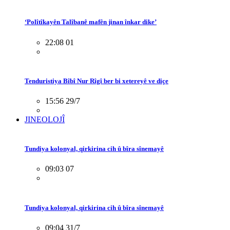
‘Polîtîkayên Talîbanê mafên jinan înkar dike’
22:08 01
Tenduristiya Bîbî Nur Rîgî ber bi xetereyê ve diçe
15:56 29/7
JINEOLOJÎ
Tundiya kolonyal, qirkirina cih û bîra sînemayê
09:03 07
Tundiya kolonyal, qirkirina cih û bîra sînemayê
09:04 31/7