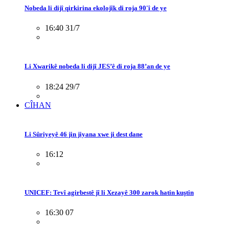
Nobeda li dijî qirkirina ekolojîk di roja 90'î de ye
16:40 31/7
Li Xwarikê nobeda li dijî JES’ê di roja 88’an de ye
18:24 29/7
CÎHAN
Li Sûriyeyê 46 jin jiyana xwe ji dest dane
16:12
UNICEF: Tevî agirbestê jî li Xezayê 300 zarok hatin kuştin
16:30 07