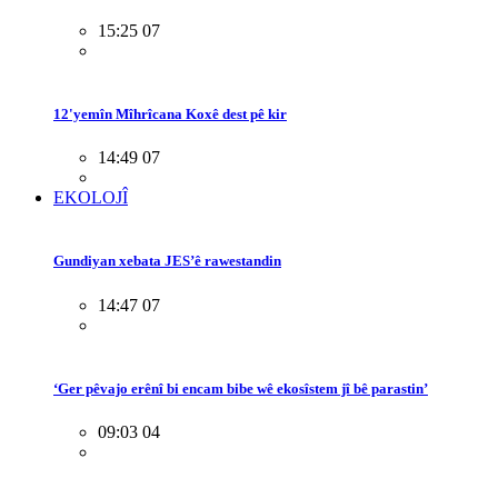
15:25 07
12'yemîn Mîhrîcana Koxê dest pê kir
14:49 07
EKOLOJÎ
Gundiyan xebata JES’ê rawestandin
14:47 07
‘Ger pêvajo erênî bi encam bibe wê ekosîstem jî bê parastin’
09:03 04