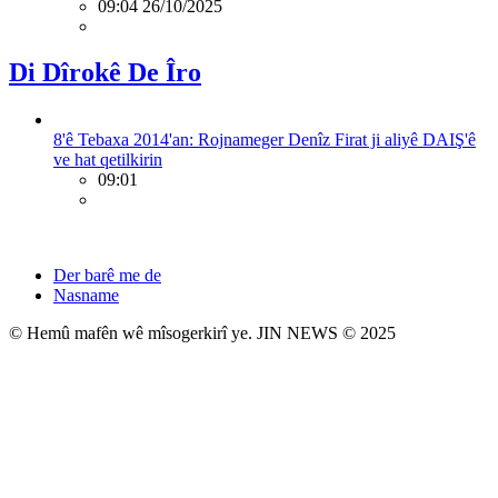
09:04 26/10/2025
Di Dîrokê De Îro
8'ê Tebaxa 2014'an: Rojnameger Denîz Firat ji aliyê DAIŞ'ê
ve hat qetilkirin
09:01
Der barê me de
Nasname
© Hemû mafên wê mîsogerkirî ye. JIN NEWS © 2025