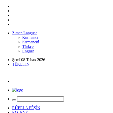
Ziman/Languae
Kurmancî
Kırmanckî
Türkçe
Englısh
Şemî 08 Tebax 2026
TÊKETIN
RÛPELA PÊŞÎN
ROJANE