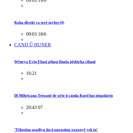
09:03 19/6
Koka dîrokî ya şerê taybet (4)
09:03 18/6
ÇAND Û HUNER
Wêneya Evîn Ebasî gihaşt fînala pêşbirka cîhanî
16:21
Di Mîhrîcana Tetwanê de wêje û çanda Kurd hat nîqaşkirin
20:43 07
‘Têkoşîna azadiya jin û parastina xwezayê yek in’