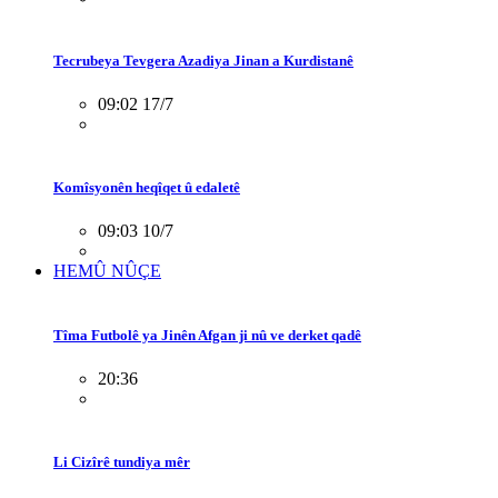
Tecrubeya Tevgera Azadiya Jinan a Kurdistanê
09:02 17/7
Komîsyonên heqîqet û edaletê
09:03 10/7
HEMÛ NÛÇE
Tîma Futbolê ya Jinên Afgan ji nû ve derket qadê
20:36
Li Cizîrê tundiya mêr