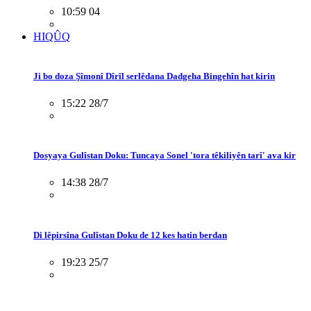
10:59 04
HIQÛQ
Ji bo doza Şîmonî Dîrîl serlêdana Dadgeha Bingehîn hat kirin
15:22 28/7
Dosyaya Gulîstan Doku: Tuncaya Sonel 'tora têkiliyên tarî' ava kir
14:38 28/7
Di lêpirsîna Gulîstan Doku de 12 kes hatin berdan
19:23 25/7