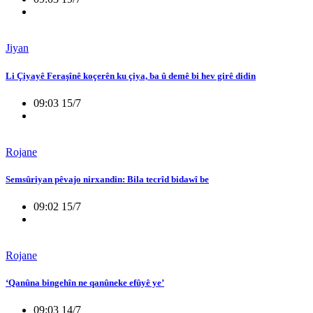
Jiyan
Li Çiyayê Feraşînê koçerên ku çiya, ba û demê bi hev girê didin
09:03 15/7
Rojane
Semsûriyan pêvajo nirxandin: Bila tecrîd bidawî be
09:02 15/7
Rojane
‘Qanûna bingehîn ne qanûneke efûyê ye’
09:03 14/7