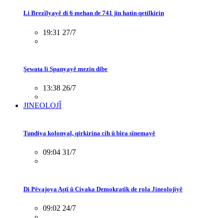
Li Brezîlyayê di 6 mehan de 741 jin hatin qetilkirin
19:31 27/7
Şewata li Spanyayê mezin dibe
13:38 26/7
JINEOLOJÎ
Tundiya kolonyal, qirkirina cih û bîra sînemayê
09:04 31/7
Di Pêvajoya Aştî û Civaka Demokratîk de rola Jineolojiyê
09:02 24/7