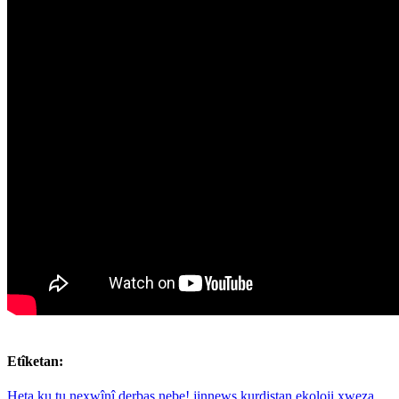
Etîketan:
Heta ku tu nexwînî derbas nebe!
jinnews
kurdistan
ekoloji
xweza