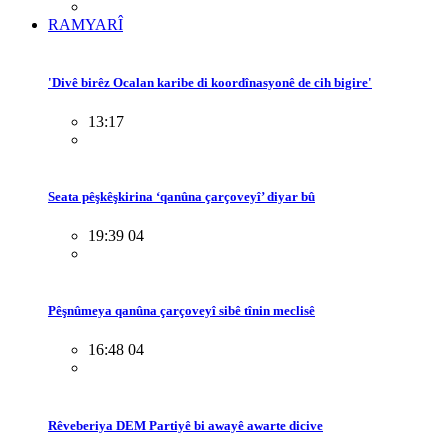
RAMYARÎ
'Divê birêz Ocalan karibe di koordînasyonê de cih bigire'
13:17
Seata pêşkêşkirina ‘qanûna çarçoveyî’ diyar bû
19:39 04
Pêşnûmeya qanûna çarçoveyî sibê tînin meclisê
16:48 04
Rêveberiya DEM Partiyê bi awayê awarte dicive