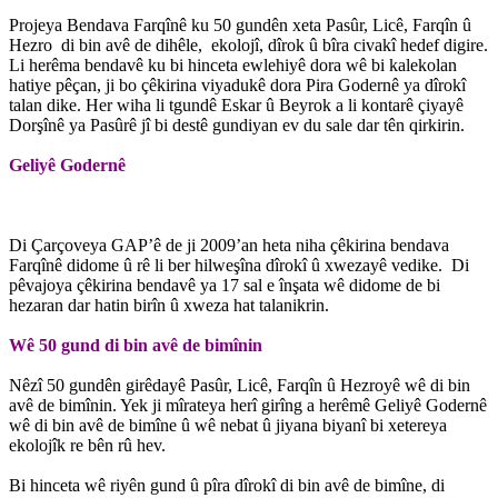
Projeya Bendava Farqînê ku 50 gundên xeta Pasûr, Licê, Farqîn û
Hezro di bin avê de dihêle, ekolojî, dîrok û bîra civakî hedef digire.
Li herêma bendavê ku bi hinceta ewlehiyê dora wê bi kalekolan
hatiye pêçan, ji bo çêkirina viyadukê dora Pira Godernê ya dîrokî
talan dike. Her wiha li tgundê Eskar û Beyrok a li kontarê çiyayê
Dorşînê ya Pasûrê jî bi destê gundiyan ev du sale dar tên qirkirin.
Geliyê Godernê
Di Çarçoveya GAP’ê de ji 2009’an heta niha çêkirina bendava
Farqînê didome û rê li ber hilweşîna dîrokî û xwezayê vedike. Di
pêvajoya çêkirina bendavê ya 17 sal e înşata wê didome de bi
hezaran dar hatin birîn û xweza hat talanikrin.
Wê 50 gund di bin avê de bimînin
Nêzî 50 gundên girêdayê Pasûr, Licê, Farqîn û Hezroyê wê di bin
avê de bimînin. Yek ji mîrateya herî girîng a herêmê Geliyê Godernê
wê di bin avê de bimîne û wê nebat û jiyana biyanî bi xetereya
ekolojîk re bên rû hev.
Bi hinceta wê riyên gund û pîra dîrokî di bin avê de bimîne, di