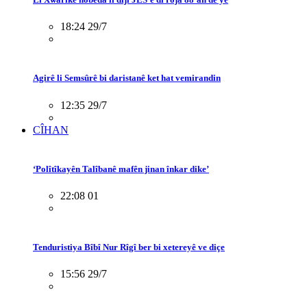
18:24 29/7
Agirê li Semsûrê bi daristanê ket hat vemirandin
12:35 29/7
CÎHAN
‘Polîtîkayên Talîbanê mafên jinan înkar dike’
22:08 01
Tenduristiya Bîbî Nur Rîgî ber bi xetereyê ve diçe
15:56 29/7