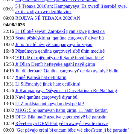
5'ê Tebaxa 2016'an: Kampanyaya 'Ez xwedî li serokê xwe,
09:01
ax û azadiya xwe derdikevim'
09:00
ROJEVA 5'Ê TEBAXA 2026'AN
04/08/2026
22:16
Li Dîlokê şewat: Zarokekî jiyan axwe ji dest da
19:39
Seata pêşkêşkirina ‘qanûna çarçoveyî’ diyar bû
18:02
Ji bo ‘mafê hêviyê’kampanyaya îmzeyan
16:48
Pêşnûmeya qanûna çarçoveyî sibê tînin meclisê
16:33
'YPJ dê di rojên pêş de li Şamê hevdtînan bike'
15:53
Ji Dîlan Demîr hefteyeke agahî nayê girtin
14:15
Jin dê derbarê 'Qanûna çarçoveyî' de daxuyaniyê bidin
13:47
Xanê Karasû hat definkirin
13:31
Li Silêmaniyê jinek hate qetilkirin!
13:26
Ji Kampanyaya ‘Sêşema Ji Darvekirinan Re Na’ bang
13:18
Navê qanûna çarçoveyê diyar bû
13:15
Li Zarokistananê qeydan dest pê kir!
13:02
MKG: 5 rojnamevan hatin girtin, 11 hatin berdan
12:18
DFG: Bila mafê azadiya çapemeniyê bê parastin
10:59
Rêveberiya DEM Partiyê bi awayê awarte dicive
09:03
‘Ger pêvajo erênî bi encam bibe wê ekosîstem jî bê parastin’