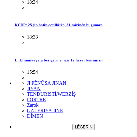
18:34
KCDP: 25 jin hatin qetilkirin, 31 mirinên bi guman
18:33
Li Elmanyayê ji ber germê nêzî 12 hezar kes mirin
15:54
JI PÊNÛSA JINAN
JIYAN
TENDURISTÎ/WERZÎŞ
PORTRE
Zarok
GALERIYA JINÊ
DÎMEN
LÊGERÎN