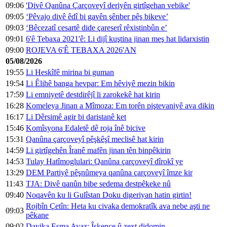
09:06
'Divê Qanûna Çarçoveyî deriyên girtîgehan vebike'
09:05
‘Pêvajo divê êdî bi gavên şênber pêş bikeve’
09:03
‘Bêcezatî cesartê dide çareserî rêxistinbûn e’
09:01
6'ê Tebaxa 2021'ê: Li dijî kuştina jinan meş hat lidarxistin
09:00
ROJEVA 6'Ê TEBAXA 2026'AN
05/08/2026
19:55
Li Heskîfê mirina bi guman
19:54
Li Êlihê banga hevpar: Em hêviyê mezin bikin
17:59
Li emniyetê destdirêjî li zarokekê hat kirin
16:28
Komeleya Jinan a Mîmoza: Em torên piştevaniyê ava dikin
16:17
Li Dêrsimê agir bi daristanê ket
15:46
Komîsyona Edaletê dê roja înê bicive
15:31
Qanûna çarçoveyî pêşkêşî meclisê hat kirin
14:59
Li girtîgehên Îranê mafên jinan tên binpêkirin
14:53
Tulay Hatîmoglulari: Qanûna çarçoveyî dîrokî ye
13:29
DEM Partiyê pêşnûmeya qanûna çarçoveyî îmze kir
11:43
TJA: Divê qanûn bibe sedema destpêkeke nû
09:40
Noqavên ku li Gulîstan Doku digeriyan hatin girtin!
Rojbîn Çetîn: Heta ku civaka demokratîk ava nebe aşti ne
09:03
pêkane
09:02
Dayika Esma Ayaz: Îşkence û zext didomin