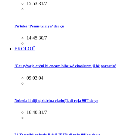
15:53 31/7
Pirtûka ‘Pênûs Giriya’ der çû
14:45 30/7
EKOLOJÎ
‘Ger pêvajo erênî bi encam bibe wê ekosîstem jî bê parastin’
09:03 04
Nobeda li dijî qirkirina ekolojîk di roja 90'î de ye
16:40 31/7
Li Xwarikê nobeda li dijî JES’ê di roja 88’an de ye