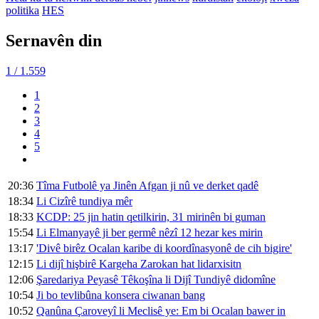
politika
HES
Sernavên din
1
/ 1.559
1
2
3
4
5
20:36
Tîma Futbolê ya Jinên Afgan ji nû ve derket qadê
18:34
Li Cizîrê tundiya mêr
18:33
KCDP: 25 jin hatin qetilkirin, 31 mirinên bi guman
15:54
Li Elmanyayê ji ber germê nêzî 12 hezar kes mirin
13:17
'Divê birêz Ocalan karibe di koordînasyonê de cih bigire'
12:15
Li dijî hişbirê Kargeha Zarokan hat lidarxisitn
12:06
Şaredariya Peyasê Têkoşîna li Dijî Tundiyê didomîne
10:54
Ji bo tevlibûna konsera ciwanan bang
10:52
Qanûna Çaroveyî li Meclisê ye: Em bi Ocalan bawer in