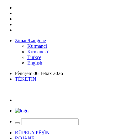
Ziman/Languae
Kurmancî
Kırmanckî
Türkçe
Englısh
Pêncşem 06 Tebax 2026
TÊKETIN
RÛPELA PÊŞÎN
ROJANE