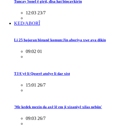
Tuncay Sonel ê girtî, dîsa hat binçavkirin
12:03 23/7
KED/ABORÎ
Li 25 bajaran bîstanê komun:Jin aboriya xwe ava dikin
09:02 01
TJA'yê li Qoserê atolye li dar xist
15:01 26/7
'Me kedek mezin da axê lê em ji xizaniyê xilas nebûn'
09:03 26/7