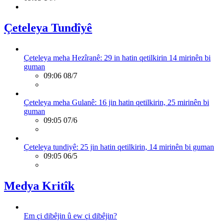
Çeteleya Tundîyê
Çeteleya meha Hezîranê: 29 in hatin qetilkirin 14 mirinên bi
guman
09:06 08/7
Çeteleya meha Gulanê: 16 jin hatin qetilkirin, 25 mirinên bi
guman
09:05 07/6
Çeteleya tundiyê: 25 jin hatin qetilkirin, 14 mirinên bi guman
09:05 06/5
Medya Kritîk
Em çi dibêjin û ew çi dibêjin?