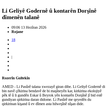
Li Geliyê Godernê û kontarên Dorşînê
dîmenên talanê
09:06 13 Hezîran 2026
Rojane
18
|
Rozerîn Gultekîn
AMED - Li Pasûrê talana xwezayê giran dibe. Li Geliyê Godernê di
bin navê çêkirina bendavê de bi maşîneyên kar, kirkirina ekolojiyê
pêk tê û li gundên Eskar û Beyrok yên kontarên Dorşînê jî bid estê
gundiyan qirkirina daran didome. Li Pasûrê me qeyedên du
qirkirinan kişand û ev dîmen asta hilweşînê nîşan dide.