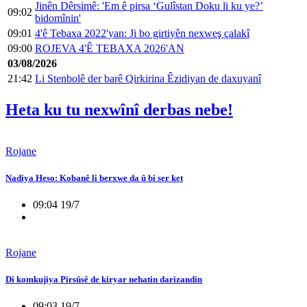
Jinên Dêrsimê: 'Em ê pirsa ‘Gulîstan Doku li ku ye?’
09:02
bidomînin'
09:01
4'ê Tebaxa 2022'yan: Ji bo girtiyên nexweş çalakî
09:00
ROJEVA 4'Ê TEBAXA 2026'AN
03/08/2026
21:42
Li Stenbolê der barê Qirkirina Êzidiyan de daxuyanî
Heta ku tu nexwînî derbas nebe!
Rojane
Nadiya Heso: Kobanê li berxwe da û bi ser ket
09:04 19/7
Rojane
Di komkujiya Pirsûsê de kiryar nehatin darizandin
09:03 19/7