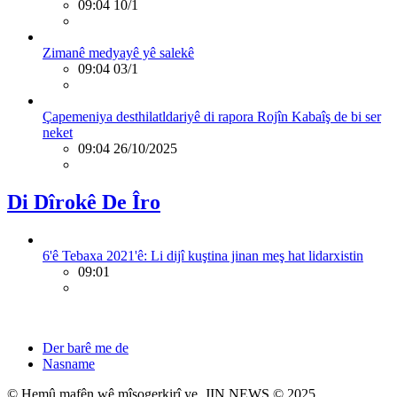
09:04 10/1
Zimanê medyayê yê salekê
09:04 03/1
Çapemeniya desthilatldariyê di rapora Rojîn Kabaîş de bi ser
neket
09:04 26/10/2025
Di Dîrokê De Îro
6'ê Tebaxa 2021'ê: Li dijî kuştina jinan meş hat lidarxistin
09:01
Der barê me de
Nasname
© Hemû mafên wê mîsogerkirî ye. JIN NEWS © 2025