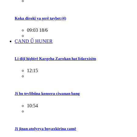
Koka dîrokî ya şerê taybet (4)
09:03 18/6
ÇAND Û HUNER
Li dijî hişbirê Kargeha Zarokan hat lidarxisitn
12:15
Ji bo tevlibûna konsera ciwanan bang
10:54
Ji jinan atolyeya boyaxkirina camê