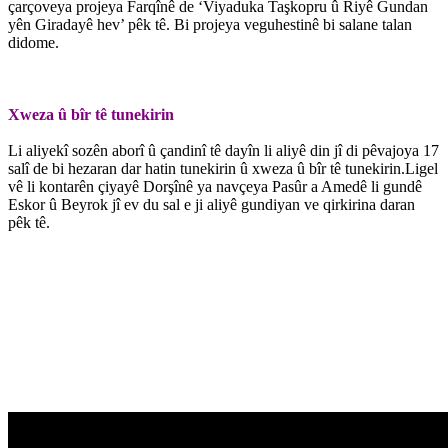
çarçoveya projeya Farqînê de ‘Viyaduka Taşkopru û Riyê Gundan
yên Giradayê hev’ pêk tê. Bi projeya veguhestinê bi salane talan
didome.
Xweza û bîr tê tunekirin
Li aliyekî sozên aborî û çandinî tê dayîn li aliyê din jî di pêvajoya 17
salî de bi hezaran dar hatin tunekirin û xweza û bîr tê tunekirin.Ligel
vê li kontarên çiyayê Dorşînê ya navçeya Pasûr a Amedê li gundê
Eskor û Beyrok jî ev du sal e ji aliyê gundiyan ve qirkirina daran
pêk tê.