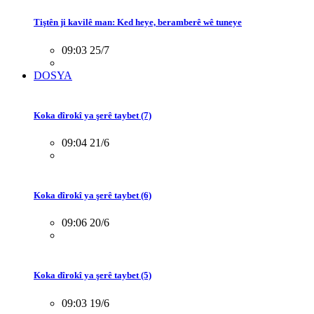
Tiştên ji kavilê man: Ked heye, beramberê wê tuneye
09:03 25/7
DOSYA
Koka dîrokî ya şerê taybet (7)
09:04 21/6
Koka dîrokî ya şerê taybet (6)
09:06 20/6
Koka dîrokî ya şerê taybet (5)
09:03 19/6