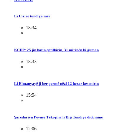
Li Cizîrê tundiya mêr
18:34
KCDP: 25 jin hatin qetilkirin, 31 mirinên bi guman
18:33
Li Elmanyayê ji ber germê nêzî 12 hezar kes mirin
15:54
Şaredariya Peyasê Têkoşîna li Dijî Tundiyê didomîne
12:06