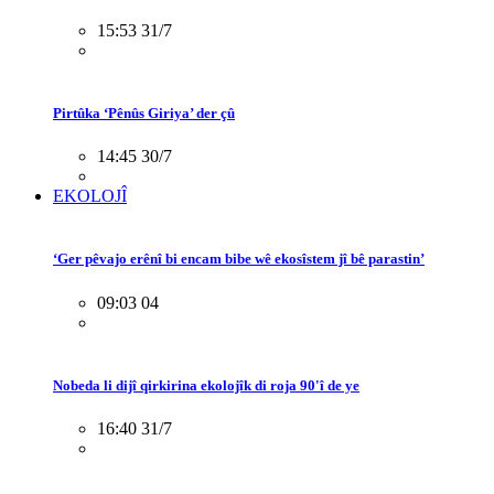
15:53 31/7
Pirtûka ‘Pênûs Giriya’ der çû
14:45 30/7
EKOLOJÎ
‘Ger pêvajo erênî bi encam bibe wê ekosîstem jî bê parastin’
09:03 04
Nobeda li dijî qirkirina ekolojîk di roja 90'î de ye
16:40 31/7