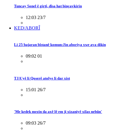
Tuncay Sonel ê girtî, dîsa hat binçavkirin
12:03 23/7
KED/ABORÎ
Li 25 bajaran bîstanê komun:Jin aboriya xwe ava dikin
09:02 01
TJA'yê li Qoserê atolye li dar xist
15:01 26/7
'Me kedek mezin da axê lê em ji xizaniyê xilas nebûn'
09:03 26/7