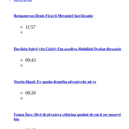
Rojnamevan Denîz Firat li Mexmûrê hat bîranîn
11:57
Dayikên Aştiyê yên Cizîrê: Em azadiya Abdullah Ocalan dixwazin
09:43
Nesrîn Akgul: Ev qanûn destpêka pêvajoyeke nû ye
09:20
Fatma Înce: Divê di pêvajoya çêkirina qanûnê de em li ser maseyê
bin