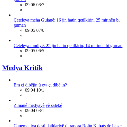
09:06 08/7
Çeteleya meha Gulanê: 16 jin hatin qetilkirin, 25 mirinên bi
guman
09:05 07/6
Çeteleya tundiyê: 25 jin hatin qetilkirin, 14 mirinên bi guman
09:05 06/5
Medya Kritîk
Em çi dibêjin û ew çi dibêjin?
09:04 10/1
Zimanê medyayê yê salekê
09:04 03/1
Çapemeniya desthilatldariyê di rapora Rojîn Kabaîş de bi ser