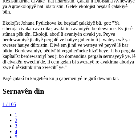
Rêxistinkirina Civakê" hat lidarxistin. Çalakî li Dibistana Avhewayê
ya Agroekolojiyê hat lidarxistin. Gelek ekolojist beşdarî çalakiyê
bûn.
Ekolojîst Johana Pytlickova ku beşdarî çalakiyê bû, got: "Ya
siberoja civakan ava dike, avakirina avaniyên berdewam e. Ev ji sê
stûnan pêk tên. Ekolojî, aborî û avaniyên civakî ye. Peyva
berdewamiyê ji aliyê pergalê ve hatiye guhertin û ji wateya wê ya
xweser hatiye dûrxistin. Divê em ji nû ve wateya vê peyvê lê bar
bikin. Berdewamiyî, pêdivî bi veguherîneke hizrî heye. Ji bo pergala
kapîtalîst berdewamiyî bes ji bo domandina pergala sermayeyê ye, lê
di civakên xwecihî de, li cem gelan bi xwezayê re avakirina aboriya
xwe û rêxistinkirina xwecihî ye."
Paşê çalakî bi kargehên ku ji çapemeniyê re girtî dewam kir.
Sernavên din
1
/ 105
1
2
3
4
5