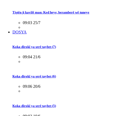
Tiştên ji kavilê man: Ked heye, beramberê wê tuneye
09:03 25/7
DOSYA
Koka dîrokî ya şerê taybet (7)
09:04 21/6
Koka dîrokî ya şerê taybet (6)
09:06 20/6
Koka dîrokî ya şerê taybet (5)