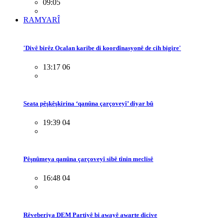
09:05
RAMYARÎ
'Divê birêz Ocalan karibe di koordînasyonê de cih bigire'
13:17 06
Seata pêşkêşkirina ‘qanûna çarçoveyî’ diyar bû
19:39 04
Pêşnûmeya qanûna çarçoveyî sibê tînin meclisê
16:48 04
Rêveberiya DEM Partiyê bi awayê awarte dicive