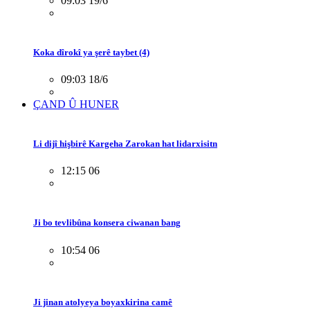
09:03 19/6
Koka dîrokî ya şerê taybet (4)
09:03 18/6
ÇAND Û HUNER
Li dijî hişbirê Kargeha Zarokan hat lidarxisitn
12:15 06
Ji bo tevlibûna konsera ciwanan bang
10:54 06
Ji jinan atolyeya boyaxkirina camê