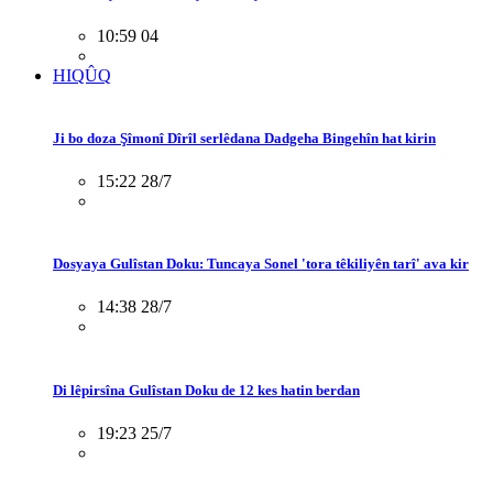
10:59 04
HIQÛQ
Ji bo doza Şîmonî Dîrîl serlêdana Dadgeha Bingehîn hat kirin
15:22 28/7
Dosyaya Gulîstan Doku: Tuncaya Sonel 'tora têkiliyên tarî' ava kir
14:38 28/7
Di lêpirsîna Gulîstan Doku de 12 kes hatin berdan
19:23 25/7