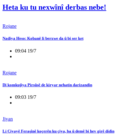
Heta ku tu nexwînî derbas nebe!
Rojane
Nadiya Heso: Kobanê li berxwe da û bi ser ket
09:04 19/7
Rojane
Di komkujiya Pirsûsê de kiryar nehatin darizandin
09:03 19/7
Jiyan
Li Çiyayê Feraşînê koçerên ku çiya, ba û demê bi hev girê didin