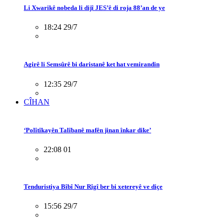
Li Xwarikê nobeda li dijî JES’ê di roja 88’an de ye
18:24 29/7
Agirê li Semsûrê bi daristanê ket hat vemirandin
12:35 29/7
CÎHAN
‘Polîtîkayên Talîbanê mafên jinan înkar dike’
22:08 01
Tenduristiya Bîbî Nur Rîgî ber bi xetereyê ve diçe
15:56 29/7