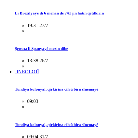
Li Brezîlyayê di 6 mehan de 741 jin hatin qetilkirin
19:31 27/7
Şewata li Spanyayê mezin dibe
13:38 26/7
JINEOLOJÎ
Tundiya kolonyal, qirkirina cih û bîra sînemayê
09:03
Tundiya kolonyal, qirkirina cih û bîra sînemayê
09:04 31/7