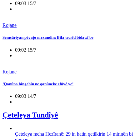
09:03 15/7
Rojane
Semsûriyan pêvajo nirxandin: Bila tecrîd bidawî be
09:02 15/7
Rojane
‘Qanûna bingehîn ne qanûneke efûyê ye’
09:03 14/7
Çeteleya Tundîyê
Çeteleya meha Hezîranê: 29 in hatin qetilkirin 14 mirinên bi
guman