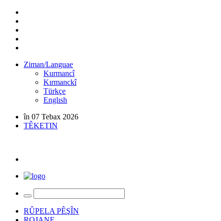
Ziman/Languae
Kurmancî
Kırmanckî
Türkçe
Englısh
în 07 Tebax 2026
TÊKETIN
RÛPELA PÊŞÎN
ROJANE