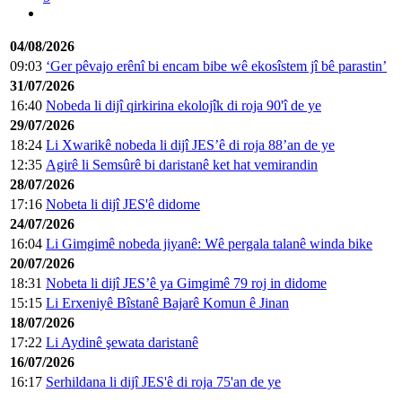
04/08/2026
09:03
‘Ger pêvajo erênî bi encam bibe wê ekosîstem jî bê parastin’
31/07/2026
16:40
Nobeda li dijî qirkirina ekolojîk di roja 90'î de ye
29/07/2026
18:24
Li Xwarikê nobeda li dijî JES’ê di roja 88’an de ye
12:35
Agirê li Semsûrê bi daristanê ket hat vemirandin
28/07/2026
17:16
Nobeta li dijî JES'ê didome
24/07/2026
16:04
Li Gimgimê nobeda jiyanê: Wê pergala talanê winda bike
20/07/2026
18:31
Nobeta li dijî JES’ê ya Gimgimê 79 roj in didome
15:15
Li Erxeniyê Bîstanê Bajarê Komun ê Jinan
18/07/2026
17:22
Li Aydinê şewata daristanê
16/07/2026
16:17
Serhildana li dijî JES'ê di roja 75'an de ye