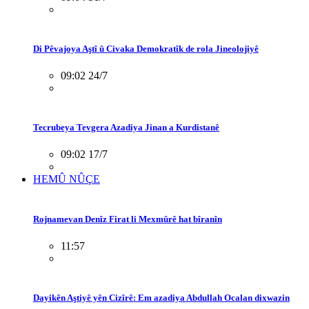
Di Pêvajoya Aştî û Civaka Demokratîk de rola Jineolojiyê
09:02 24/7
Tecrubeya Tevgera Azadiya Jinan a Kurdistanê
09:02 17/7
HEMÛ NÛÇE
Rojnamevan Denîz Firat li Mexmûrê hat bîranîn
11:57
Dayikên Aştiyê yên Cizîrê: Em azadiya Abdullah Ocalan dixwazin