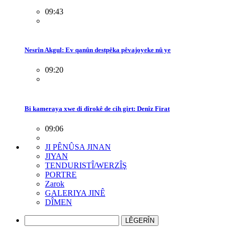
09:43
Nesrîn Akgul: Ev qanûn destpêka pêvajoyeke nû ye
09:20
Bi kameraya xwe di dîrokê de cih girt: Denîz Firat
09:06
JI PÊNÛSA JINAN
JIYAN
TENDURISTÎ/WERZÎŞ
PORTRE
Zarok
GALERIYA JINÊ
DÎMEN
LÊGERÎN