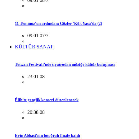
09:01 08/7
11 Temmuz'un ardından: Gözler 'Kök Yasa'da (2)
09:01 07/7
KÜLTÜR SANAT
Tetwan Festivali’nde tiyatrodan müziğe kültür buluşması
23:01 08
Êlih’te gençlik konseri düzenlenecek
20:38 08
Evîn Abbasî'nin fotoğrafı finale kaldı