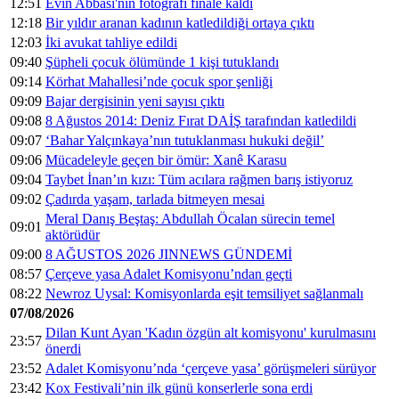
12:51
Evîn Abbasî'nin fotoğrafı finale kaldı
12:18
Bir yıldır aranan kadının katledildiği ortaya çıktı
12:03
İki avukat tahliye edildi
09:40
Şüpheli çocuk ölümünde 1 kişi tutuklandı
09:14
Körhat Mahallesi’nde çocuk spor şenliği
09:09
Bajar dergisinin yeni sayısı çıktı
09:08
8 Ağustos 2014: Deniz Fırat DAİŞ tarafından katledildi
09:07
‘Bahar Yalçınkaya’nın tutuklanması hukuki değil’
09:06
Mücadeleyle geçen bir ömür: Xanê Karasu
09:04
Taybet İnan’ın kızı: Tüm acılara rağmen barış istiyoruz
09:02
Çadırda yaşam, tarlada bitmeyen mesai
Meral Danış Beştaş: Abdullah Öcalan sürecin temel
09:01
aktörüdür
09:00
8 AĞUSTOS 2026 JINNEWS GÜNDEMİ
08:57
Çerçeve yasa Adalet Komisyonu’ndan geçti
08:22
Newroz Uysal: Komisyonlarda eşit temsiliyet sağlanmalı
07/08/2026
Dilan Kunt Ayan 'Kadın özgün alt komisyonu' kurulmasını
23:57
önerdi
23:52
Adalet Komisyonu’nda ‘çerçeve yasa’ görüşmeleri sürüyor
23:42
Kox Festivali’nin ilk günü konserlerle sona erdi