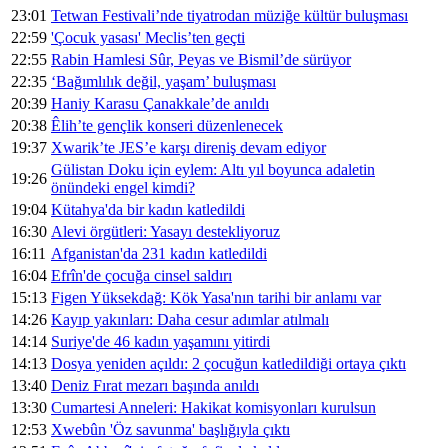
23:01
Tetwan Festivali’nde tiyatrodan müziğe kültür buluşması
22:59
'Çocuk yasası' Meclis’ten geçti
22:55
Rabin Hamlesi Sûr, Peyas ve Bismil’de sürüyor
22:35
‘Bağımlılık değil, yaşam’ buluşması
20:39
Haniy Karasu Çanakkale’de anıldı
20:38
Êlih’te gençlik konseri düzenlenecek
19:37
Xwarik’te JES’e karşı direniş devam ediyor
Gülistan Doku için eylem: Altı yıl boyunca adaletin
19:26
önündeki engel kimdi?
19:04
Kütahya'da bir kadın katledildi
16:30
Alevi örgütleri: Yasayı destekliyoruz
16:11
Afganistan'da 231 kadın katledildi
16:04
Efrîn'de çocuğa cinsel saldırı
15:13
Figen Yüksekdağ: Kök Yasa'nın tarihi bir anlamı var
14:26
Kayıp yakınları: Daha cesur adımlar atılmalı
14:14
Suriye'de 46 kadın yaşamını yitirdi
14:13
Dosya yeniden açıldı: 2 çocuğun katledildiği ortaya çıktı
13:40
Deniz Fırat mezarı başında anıldı
13:30
Cumartesi Anneleri: Hakikat komisyonları kurulsun
12:53
Xwebûn 'Öz savunma' başlığıyla çıktı