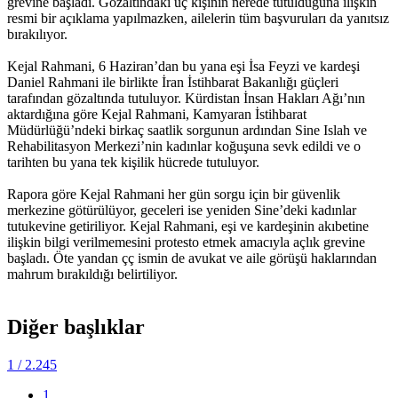
grevine başladı. Gözaltındaki üç kişinin nerede tutulduğuna ilişkin
resmi bir açıklama yapılmazken, ailelerin tüm başvuruları da yanıtsız
bırakılıyor.
Kejal Rahmani, 6 Haziran’dan bu yana eşi İsa Feyzi ve kardeşi
Daniel Rahmani ile birlikte İran İstihbarat Bakanlığı güçleri
tarafından gözaltında tutuluyor. Kürdistan İnsan Hakları Ağı’nın
aktardığına göre Kejal Rahmani, Kamyaran İstihbarat
Müdürlüğü’ndeki birkaç saatlik sorgunun ardından Sine Islah ve
Rehabilitasyon Merkezi’nin kadınlar koğuşuna sevk edildi ve o
tarihten bu yana tek kişilik hücrede tutuluyor.
Rapora göre Kejal Rahmani her gün sorgu için bir güvenlik
merkezine götürülüyor, geceleri ise yeniden Sine’deki kadınlar
tutukevine getiriliyor. Kejal Rahmani, eşi ve kardeşinin akıbetine
ilişkin bilgi verilmemesini protesto etmek amacıyla açlık grevine
başladı. Öte yandan çç ismin de avukat ve aile görüşü haklarından
mahrum bırakıldığı belirtiliyor.
Diğer başlıklar
1
/ 2.245
1