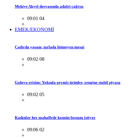
Mekiye Akyel dosyasında adalet çağrısı
09:01 04
EMEK/EKONOMİ
Çadırda yaşam, tarlada bitmeyen mesai
09:02 08
Gıdaya erişim: Yoksula geçmiş ürünler, zengine stabil piyasa
09:02 05
Kadınlar her mahallede komün bostanı istiyor
09:06 02