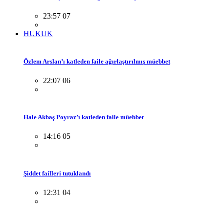
23:57 07
HUKUK
Özlem Arslan’ı katleden faile ağırlaştırılmış müebbet
22:07 06
Hale Akbaş Poyraz’ı katleden faile müebbet
14:16 05
Şiddet failleri tutuklandı
12:31 04