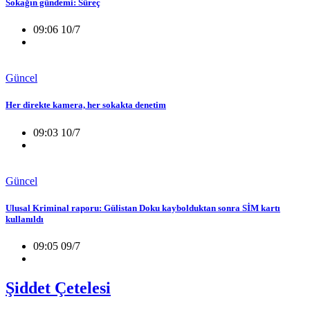
Sokağın gündemi: Süreç
09:06 10/7
Güncel
Her direkte kamera, her sokakta denetim
09:03 10/7
Güncel
Ulusal Kriminal raporu: Gülistan Doku kaybolduktan sonra SİM kartı
kullanıldı
09:05 09/7
Şiddet Çetelesi