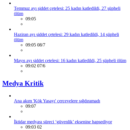
Temmuz ayı şiddet çetelesi: 25 kadın katledildi, 27 şüpheli
ölüm
09:05
Haziran ayı şiddet çetelesi: 29 kadın katledildi, 14 şüpheli
ölüm
09:05 08/7
Mayıs ayı şiddet çetelesi: 16 kadın katledildi, 25 şüpheli ölüm
09:02 07/6
Medya Kritik
Ana akım 'Kök Yasayı' çerçevelere sığdıramadı
09:07
İktidar medyası süreci ‘güvenlik’ eksenine hapsediyor
09:03 02