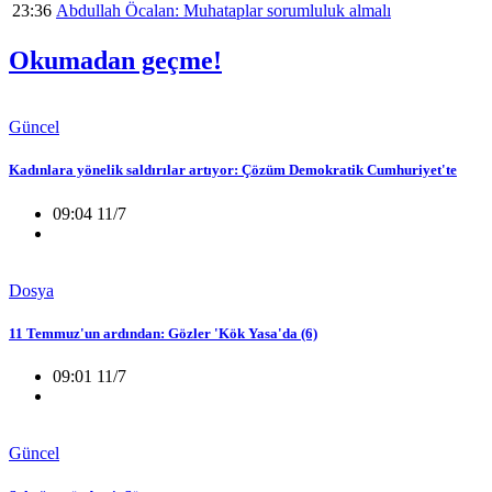
23:36
Abdullah Öcalan: Muhataplar sorumluluk almalı
Okumadan geçme!
Güncel
Kadınlara yönelik saldırılar artıyor: Çözüm Demokratik Cumhuriyet'te
09:04 11/7
Dosya
11 Temmuz'un ardından: Gözler 'Kök Yasa'da (6)
09:01 11/7
Güncel