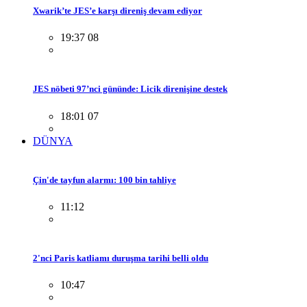
Xwarik’te JES’e karşı direniş devam ediyor
19:37 08
JES nöbeti 97’nci gününde: Licik direnişine destek
18:01 07
DÜNYA
Çin'de tayfun alarmı: 100 bin tahliye
11:12
2'nci Paris katliamı duruşma tarihi belli oldu
10:47