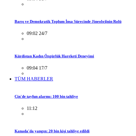
Barış ve Demokratik Toplum İnşa Sürecinde Jineolojînin Rolü
09:02 24/7
Kürdistan Kadın Özgürlük Hareketi Deneyimi
09:04 17/7
TÜM HABERLER
Çin'de tayfun alarmı: 100 bin tahliye
11:12
Kanada'da yangın: 20 bin kişi tahliye edildi