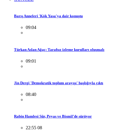
Barış Anneleri 'Kök Yasa'ya dair konuştu
09:04
Türkan Aslan Ağaç: Tarafsız izleme kurulları oluşmalı
09:01
Jin Dergi 'Demokratik toplum arayışı' başlığıyla çıktı
08:40
Rabin Hamlesi Sûr, Peyas ve Bismil’de sürüyor
22:55 08