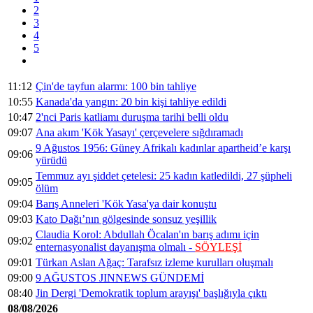
2
3
4
5
11:12
Çin'de tayfun alarmı: 100 bin tahliye
10:55
Kanada'da yangın: 20 bin kişi tahliye edildi
10:47
2'nci Paris katliamı duruşma tarihi belli oldu
09:07
Ana akım 'Kök Yasayı' çerçevelere sığdıramadı
9 Ağustos 1956: Güney Afrikalı kadınlar apartheid’e karşı
09:06
yürüdü
Temmuz ayı şiddet çetelesi: 25 kadın katledildi, 27 şüpheli
09:05
ölüm
09:04
Barış Anneleri 'Kök Yasa'ya dair konuştu
09:03
Kato Dağı’nın gölgesinde sonsuz yeşillik
Claudia Korol: Abdullah Öcalan'ın barış adımı için
09:02
enternasyonalist dayanışma olmalı -
SÖYLEŞİ
09:01
Türkan Aslan Ağaç: Tarafsız izleme kurulları oluşmalı
09:00
9 AĞUSTOS JINNEWS GÜNDEMİ
08:40
Jin Dergi 'Demokratik toplum arayışı' başlığıyla çıktı
08/08/2026