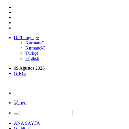
Dil/Language
Kurmancî
Kırmanckî
Türkçe
Englısh
09 Ağustos 2026
GİRİŞ
ANA SAYFA
GÜNCEL