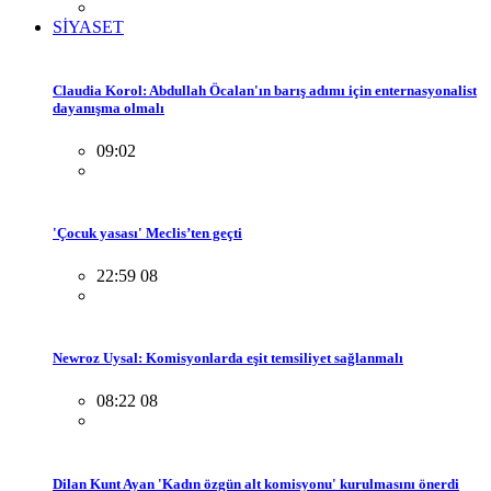
SİYASET
Claudia Korol: Abdullah Öcalan'ın barış adımı için enternasyonalist
dayanışma olmalı
09:02
'Çocuk yasası' Meclis’ten geçti
22:59 08
Newroz Uysal: Komisyonlarda eşit temsiliyet sağlanmalı
08:22 08
Dilan Kunt Ayan 'Kadın özgün alt komisyonu' kurulmasını önerdi