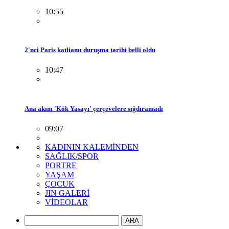
10:55
2'nci Paris katliamı duruşma tarihi belli oldu
10:47
Ana akım 'Kök Yasayı' çerçevelere sığdıramadı
09:07
KADININ KALEMİNDEN
SAĞLIK/SPOR
PORTRE
YAŞAM
ÇOCUK
JIN GALERİ
VİDEOLAR
ARA