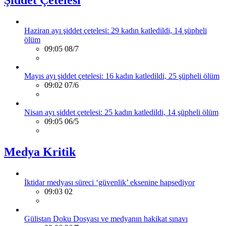
Haziran ayı şiddet çetelesi: 29 kadın katledildi, 14 şüpheli
ölüm
09:05 08/7
Mayıs ayı şiddet çetelesi: 16 kadın katledildi, 25 şüpheli ölüm
09:02 07/6
Nisan ayı şiddet çetelesi: 25 kadın katledildi, 14 şüpheli ölüm
09:05 06/5
Medya Kritik
İktidar medyası süreci ‘güvenlik’ eksenine hapsediyor
09:03 02
Gülistan Doku Dosyası ve medyanın hakikat sınavı