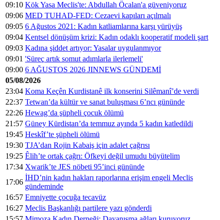
09:10
Kök Yasa Meclis'te: Abdullah Öcalan'a güveniyoruz
09:06
MED TUHAD-FED: Cezaevi kapıları açılmalı
09:05
6 Ağustos 2021: Kadın katliamlarına karşı yürüyüş
09:04
Kentsel dönüşüm krizi: Kadın odaklı kooperatif modeli şart
09:03
Kadına şiddet artıyor: Yasalar uygulanmıyor
09:01
'Süreç artık somut adımlarla ilerlemeli'
09:00
6 AĞUSTOS 2026 JINNEWS GÜNDEMİ
05/08/2026
23:04
Koma Keçên Kurdistanê ilk konserini Silêmanî’de verdi
22:37
Tetwan’da kültür ve sanat buluşması 6’ncı gününde
22:26
Hewag’da şüpheli çocuk ölümü
21:57
Güney Kürdistan’da temmuz ayında 5 kadın katledildi
19:45
Heskîf’te şüpheli ölümü
19:30
TJA’dan Rojin Kabaiş için adalet çağrısı
19:25
Êlih’te ortak çağrı: Öfkeyi değil umudu büyütelim
17:34
Xwarik’te JES nöbeti 95’inci gününde
İHD’nin kadın hakları raporlarına erişim engeli Meclis
17:06
gündeminde
16:57
Emniyette çocuğa tecavüz
16:27
Meclis Başkanlığı partilere yazı gönderdi
15:57
Mimoza Kadın Derneği: Dayanışma ağları kuruyoruz