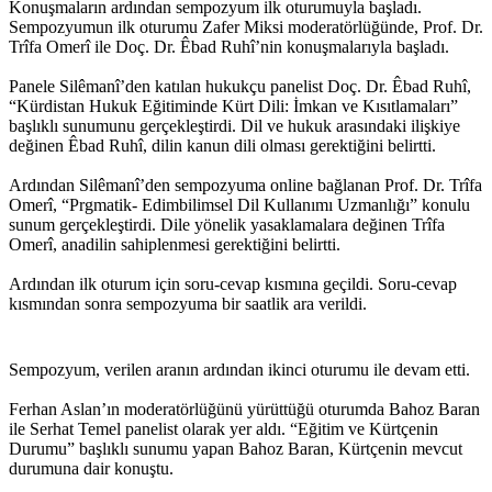
Konuşmaların ardından sempozyum ilk oturumuyla başladı.
Sempozyumun ilk oturumu Zafer Miksi moderatörlüğünde, Prof. Dr.
Trîfa Omerî ile Doç. Dr. Êbad Ruhî’nin konuşmalarıyla başladı.
Panele Silêmanî’den katılan hukukçu panelist Doç. Dr. Êbad Ruhî,
“Kürdistan Hukuk Eğitiminde Kürt Dili: İmkan ve Kısıtlamaları”
başlıklı sunumunu gerçekleştirdi. Dil ve hukuk arasındaki ilişkiye
değinen Êbad Ruhî, dilin kanun dili olması gerektiğini belirtti.
Ardından Silêmanî’den sempozyuma online bağlanan Prof. Dr. Trîfa
Omerî, “Prgmatik- Edimbilimsel Dil Kullanımı Uzmanlığı” konulu
sunum gerçekleştirdi. Dile yönelik yasaklamalara değinen Trîfa
Omerî, anadilin sahiplenmesi gerektiğini belirtti.
Ardından ilk oturum için soru-cevap kısmına geçildi. Soru-cevap
kısmından sonra sempozyuma bir saatlik ara verildi.
Sempozyum, verilen aranın ardından ikinci oturumu ile devam etti.
Ferhan Aslan’ın moderatörlüğünü yürüttüğü oturumda Bahoz Baran
ile Serhat Temel panelist olarak yer aldı. “Eğitim ve Kürtçenin
Durumu” başlıklı sunumu yapan Bahoz Baran, Kürtçenin mevcut
durumuna dair konuştu.