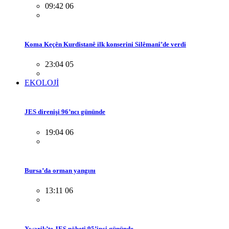
09:42 06
Koma Keçên Kurdistanê ilk konserini Silêmanî’de verdi
23:04 05
EKOLOJİ
JES direnişi 96’ncı gününde
19:04 06
Bursa’da orman yangını
13:11 06
Xwarik’te JES nöbeti 95’inci gününde