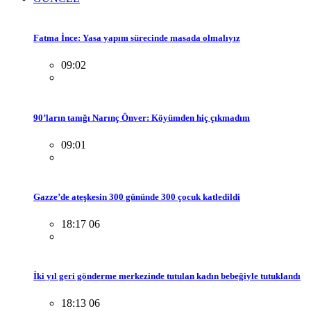
Fatma İnce: Yasa yapım sürecinde masada olmalıyız
09:02
90’ların tanığı Narınç Önver: Köyümden hiç çıkmadım
09:01
Gazze’de ateşkesin 300 gününde 300 çocuk katledildi
18:17 06
İki yıl geri gönderme merkezinde tutulan kadın bebeğiyle tutuklandı
18:13 06