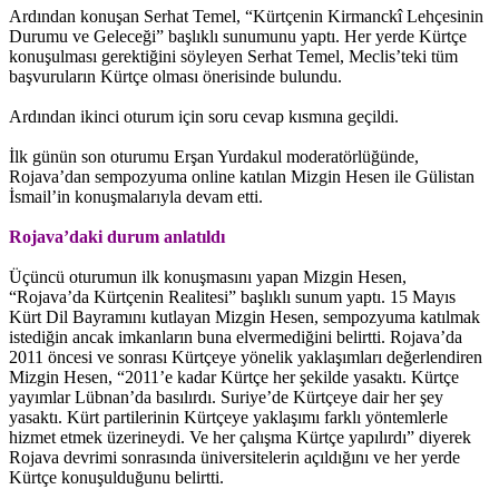
Ardından konuşan Serhat Temel, “Kürtçenin Kirmanckî Lehçesinin
Durumu ve Geleceği” başlıklı sunumunu yaptı. Her yerde Kürtçe
konuşulması gerektiğini söyleyen Serhat Temel, Meclis’teki tüm
başvuruların Kürtçe olması önerisinde bulundu.
Ardından ikinci oturum için soru cevap kısmına geçildi.
İlk günün son oturumu Erşan Yurdakul moderatörlüğünde,
Rojava’dan sempozyuma online katılan Mizgin Hesen ile Gülistan
İsmail’in konuşmalarıyla devam etti.
Rojava’daki durum anlatıldı
Üçüncü oturumun ilk konuşmasını yapan Mizgin Hesen,
“Rojava’da Kürtçenin Realitesi” başlıklı sunum yaptı. 15 Mayıs
Kürt Dil Bayramını kutlayan Mizgin Hesen, sempozyuma katılmak
istediğin ancak imkanların buna elvermediğini belirtti. Rojava’da
2011 öncesi ve sonrası Kürtçeye yönelik yaklaşımları değerlendiren
Mizgin Hesen, “2011’e kadar Kürtçe her şekilde yasaktı. Kürtçe
yayımlar Lübnan’da basılırdı. Suriye’de Kürtçeye dair her şey
yasaktı. Kürt partilerinin Kürtçeye yaklaşımı farklı yöntemlerle
hizmet etmek üzerineydi. Ve her çalışma Kürtçe yapılırdı” diyerek
Rojava devrimi sonrasında üniversitelerin açıldığını ve her yerde
Kürtçe konuşulduğunu belirtti.