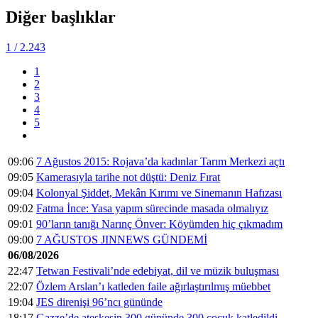
Diğer başlıklar
1
/ 2.243
1
2
3
4
5
09:06
7 Ağustos 2015: Rojava’da kadınlar Tarım Merkezi açtı
09:05
Kamerasıyla tarihe not düştü: Deniz Fırat
09:04
Kolonyal Şiddet, Mekân Kırımı ve Sinemanın Hafızası
09:02
Fatma İnce: Yasa yapım sürecinde masada olmalıyız
09:01
90’ların tanığı Narınç Önver: Köyümden hiç çıkmadım
09:00
7 AĞUSTOS JINNEWS GÜNDEMİ
06/08/2026
22:47
Tetwan Festivali’nde edebiyat, dil ve müzik buluşması
22:07
Özlem Arslan’ı katleden faile ağırlaştırılmış müebbet
19:04
JES direnişi 96’ncı gününde
18:17
Gazze’de ateşkesin 300 gününde 300 çocuk katledildi