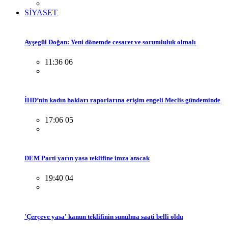
SİYASET
Ayşegül Doğan: Yeni dönemde cesaret ve sorumluluk olmalı
11:36 06
İHD’nin kadın hakları raporlarına erişim engeli Meclis gündeminde
17:06 05
DEM Parti yarın yasa teklifine imza atacak
19:40 04
'Çerçeve yasa' kanun teklifinin sunulma saati belli oldu