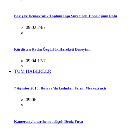
Barış ve Demokratik Toplum İnşa Sürecinde Jineolojînin Rolü
09:02 24/7
Kürdistan Kadın Özgürlük Hareketi Deneyimi
09:04 17/7
TÜM HABERLER
7 Ağustos 2015: Rojava’da kadınlar Tarım Merkezi açtı
09:06
Kamerasıyla tarihe not düştü: Deniz Fırat