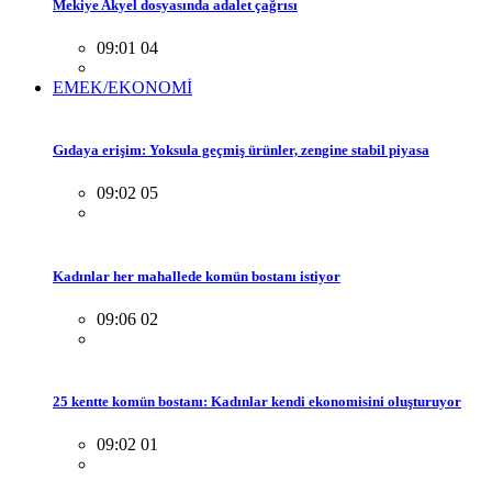
Mekiye Akyel dosyasında adalet çağrısı
09:01 04
EMEK/EKONOMİ
Gıdaya erişim: Yoksula geçmiş ürünler, zengine stabil piyasa
09:02 05
Kadınlar her mahallede komün bostanı istiyor
09:06 02
25 kentte komün bostanı: Kadınlar kendi ekonomisini oluşturuyor
09:02 01