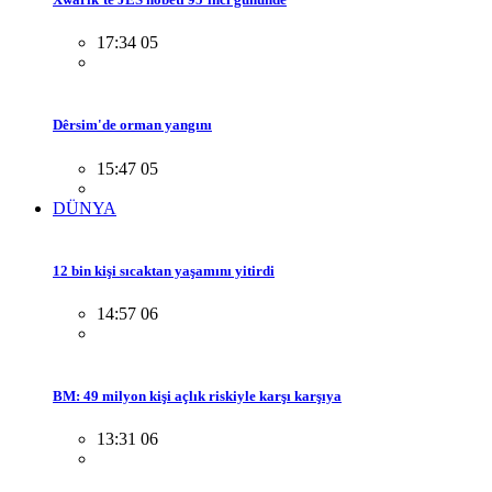
17:34 05
Dêrsim'de orman yangını
15:47 05
DÜNYA
12 bin kişi sıcaktan yaşamını yitirdi
14:57 06
BM: 49 milyon kişi açlık riskiyle karşı karşıya
13:31 06