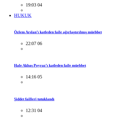
19:03 04
HUKUK
Özlem Arslan’ı katleden faile ağırlaştırılmış müebbet
22:07 06
Hale Akbaş Poyraz’ı katleden faile müebbet
14:16 05
Şiddet failleri tutuklandı
12:31 04