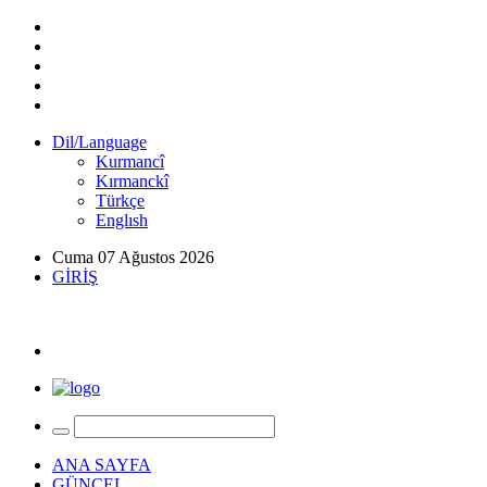
Dil/Language
Kurmancî
Kırmanckî
Türkçe
Englısh
Cuma 07 Ağustos 2026
GİRİŞ
ANA SAYFA
GÜNCEL