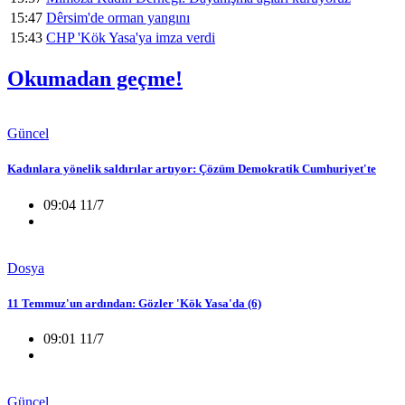
15:47
Dêrsim'de orman yangını
15:43
CHP 'Kök Yasa'ya imza verdi
Okumadan geçme!
Güncel
Kadınlara yönelik saldırılar artıyor: Çözüm Demokratik Cumhuriyet'te
09:04 11/7
Dosya
11 Temmuz'un ardından: Gözler 'Kök Yasa'da (6)
09:01 11/7
Güncel