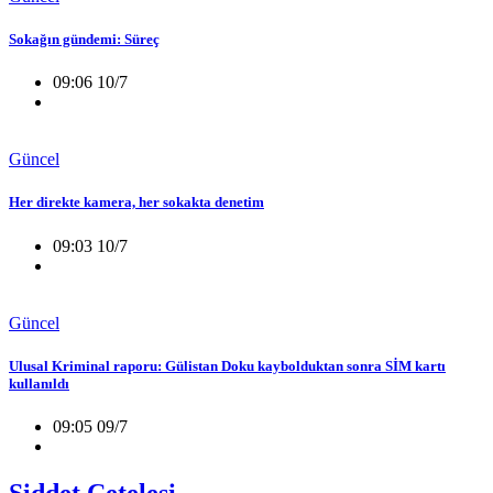
Sokağın gündemi: Süreç
09:06 10/7
Güncel
Her direkte kamera, her sokakta denetim
09:03 10/7
Güncel
Ulusal Kriminal raporu: Gülistan Doku kaybolduktan sonra SİM kartı
kullanıldı
09:05 09/7
Şiddet Çetelesi