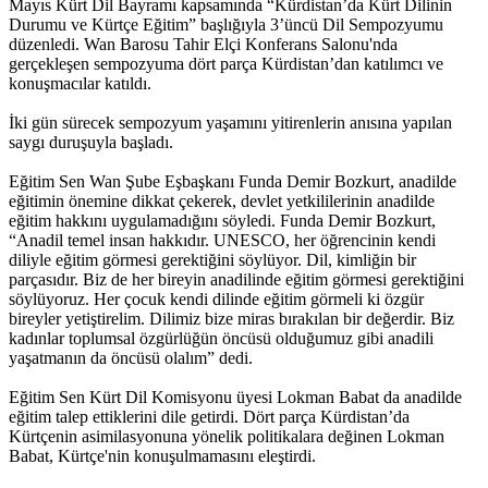
Mayıs Kürt Dil Bayramı kapsamında “Kürdistan’da Kürt Dilinin
Durumu ve Kürtçe Eğitim” başlığıyla 3’üncü Dil Sempozyumu
düzenledi. Wan Barosu Tahir Elçi Konferans Salonu'nda
gerçekleşen sempozyuma dört parça Kürdistan’dan katılımcı ve
konuşmacılar katıldı.
İki gün sürecek sempozyum yaşamını yitirenlerin anısına yapılan
saygı duruşuyla başladı.
Eğitim Sen Wan Şube Eşbaşkanı Funda Demir Bozkurt, anadilde
eğitimin önemine dikkat çekerek, devlet yetkililerinin anadilde
eğitim hakkını uygulamadığını söyledi. Funda Demir Bozkurt,
“Anadil temel insan hakkıdır. UNESCO, her öğrencinin kendi
diliyle eğitim görmesi gerektiğini söylüyor. Dil, kimliğin bir
parçasıdır. Biz de her bireyin anadilinde eğitim görmesi gerektiğini
söylüyoruz. Her çocuk kendi dilinde eğitim görmeli ki özgür
bireyler yetiştirelim. Dilimiz bize miras bırakılan bir değerdir. Biz
kadınlar toplumsal özgürlüğün öncüsü olduğumuz gibi anadili
yaşatmanın da öncüsü olalım” dedi.
Eğitim Sen Kürt Dil Komisyonu üyesi Lokman Babat da anadilde
eğitim talep ettiklerini dile getirdi. Dört parça Kürdistan’da
Kürtçenin asimilasyonuna yönelik politikalara değinen Lokman
Babat, Kürtçe'nin konuşulmamasını eleştirdi.