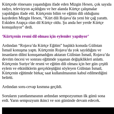
Kürtçede rönesans yaşandığını ifade eden Mizgin Hesen, çok sayıda
radyo, televizyon açıldığını ve her alanda Kürtçe çalışmalar
yapıldığını ifade etti. Kürtçenin bilim ve eğitim dili olduğunu
kaydeden Mizgin Hesen, “Kürt dili Rojava’da yeni bir çağ yarattı.
Eskiden Arapça olan dil Kürtçe oldu. Şu anda her yerde Kürtçe
konuşuluyor” dedi.
‘Kürtçenin resmi dil olması için eylemler yapılıyor’
Ardından “Rojava’da Kürtçe Eğitim” başlıklı konuda Gülistan
İsmail konuşma yaptı. Kürtçenin Rojava’da yok sayıldığını ve
insanların dilini konuşamadığını aktaran Gülistan İsmail, Rojava’da
devrim öncesi ve sonrası eğitimde yaşanan değişiklikleri anlattı.
Kürtçenin Suriye’de resmi ve eğitim dili olması için her gün çeşitli
eylem ve etkinliklerin gerçekleştiğini söyleyen Gülistan İsmail,
Kürtçenin eğitimde birkaç saat kullanılmasının kabul edilmediğini
belirtti.
Ardından soru-cevap kısmına geçildi.
Soruların yanıtlanmasının ardından sempozyumun ilk günü sona
erdi. Yarın sempozyum ikinci ve son gününde devam edecek.