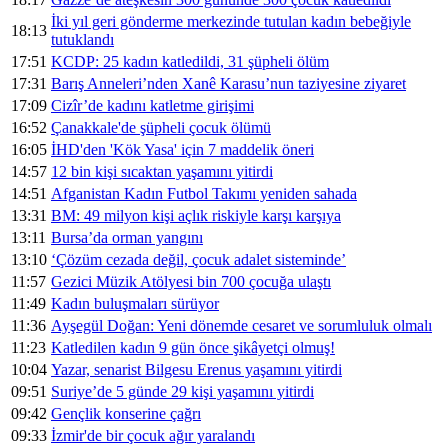
İki yıl geri gönderme merkezinde tutulan kadın bebeğiyle
18:13
tutuklandı
17:51
KCDP: 25 kadın katledildi, 31 şüpheli ölüm
17:31
Barış Anneleri’nden Xanê Karasu’nun taziyesine ziyaret
17:09
Cizîr’de kadını katletme girişimi
16:52
Çanakkale'de şüpheli çocuk ölümü
16:05
İHD'den 'Kök Yasa' için 7 maddelik öneri
14:57
12 bin kişi sıcaktan yaşamını yitirdi
14:51
Afganistan Kadın Futbol Takımı yeniden sahada
13:31
BM: 49 milyon kişi açlık riskiyle karşı karşıya
13:11
Bursa’da orman yangını
13:10
‘Çözüm cezada değil, çocuk adalet sisteminde’
11:57
Gezici Müzik Atölyesi bin 700 çocuğa ulaştı
11:49
Kadın buluşmaları sürüyor
11:36
Ayşegül Doğan: Yeni dönemde cesaret ve sorumluluk olmalı
11:23
Katledilen kadın 9 gün önce şikâyetçi olmuş!
10:04
Yazar, senarist Bilgesu Erenus yaşamını yitirdi
09:51
Suriye’de 5 günde 29 kişi yaşamını yitirdi
09:42
Gençlik konserine çağrı
09:33
İzmir'de bir çocuk ağır yaralandı