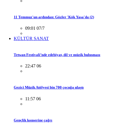
11 Temmuz'un ardından: Gözler 'Kök Yasa'da (2)
09:01 07/7
KÜLTÜR SANAT
Tetwan Festivali’nde edebiyat, dil ve müzik buluşması
22:47 06
Gezici Müzik Atölyesi bin 700 çocuğa ulaştı
11:57 06
Gençlik konserine çağrı