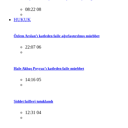
08:22 08
HUKUK
Özlem Arslan’ı katleden faile ağırlaştırılmış müebbet
22:07 06
Hale Akbaş Poyraz’ı katleden faile müebbet
14:16 05
Şiddet failleri tutuklandı
12:31 04