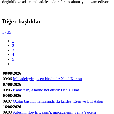
özgürlük ve adalet mücadelesinde referans alınmaya devam ediyor.
Diğer başlıklar
1
/ 35
1
2
3
4
5
08/08/2026
09:06
Mücadeleyle geçen bir ömür: Xanê Karasu
07/08/2026
09:05
Kamerasıyla tarihe not düştü: Deniz Fırat
03/08/2026
09:07
Özgür basının hafızasında iki kardeş: Esen ve Elif Aslan
16/06/2026
09:03
Ailesinin Leyla Qasim'ı, mücadelenin Sema Yüce'si