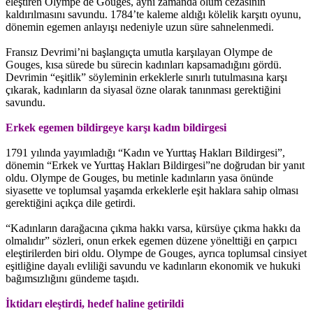
eleştiren Olympe de Gouges, aynı zamanda ölüm cezasının
kaldırılmasını savundu. 1784’te kaleme aldığı kölelik karşıtı oyunu,
dönemin egemen anlayışı nedeniyle uzun süre sahnelenmedi.
Fransız Devrimi’ni başlangıçta umutla karşılayan Olympe de
Gouges, kısa sürede bu sürecin kadınları kapsamadığını gördü.
Devrimin “eşitlik” söyleminin erkeklerle sınırlı tutulmasına karşı
çıkarak, kadınların da siyasal özne olarak tanınması gerektiğini
savundu.
Erkek egemen bildirgeye karşı kadın bildirgesi
1791 yılında yayımladığı “Kadın ve Yurttaş Hakları Bildirgesi”,
dönemin “Erkek ve Yurttaş Hakları Bildirgesi”ne doğrudan bir yanıt
oldu. Olympe de Gouges, bu metinle kadınların yasa önünde
siyasette ve toplumsal yaşamda erkeklerle eşit haklara sahip olması
gerektiğini açıkça dile getirdi.
“Kadınların darağacına çıkma hakkı varsa, kürsüye çıkma hakkı da
olmalıdır” sözleri, onun erkek egemen düzene yönelttiği en çarpıcı
eleştirilerden biri oldu. Olympe de Gouges, ayrıca toplumsal cinsiyet
eşitliğine dayalı evliliği savundu ve kadınların ekonomik ve hukuki
bağımsızlığını gündeme taşıdı.
İktidarı eleştirdi, hedef haline getirildi