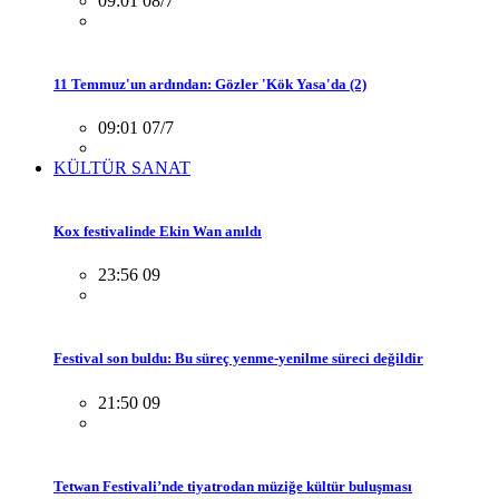
09:01 08/7
11 Temmuz'un ardından: Gözler 'Kök Yasa'da (2)
09:01 07/7
KÜLTÜR SANAT
Kox festivalinde Ekin Wan anıldı
23:56 09
Festival son buldu: Bu süreç yenme-yenilme süreci değildir
21:50 09
Tetwan Festivali’nde tiyatrodan müziğe kültür buluşması