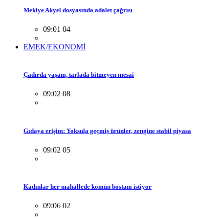
Mekiye Akyel dosyasında adalet çağrısı
09:01 04
EMEK/EKONOMİ
Çadırda yaşam, tarlada bitmeyen mesai
09:02 08
Gıdaya erişim: Yoksula geçmiş ürünler, zengine stabil piyasa
09:02 05
Kadınlar her mahallede komün bostanı istiyor
09:06 02