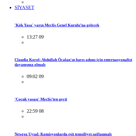
SİYASET
'Kök Yasa' yarın Meclis Genel Kurulu’na gelecek
13:27 09
Claudia Korol: Abdullah Öcalan'ın barış adımı için enternasyonalist
dayanışma olmalı
09:02 09
'Çocuk yasası' Meclis’ten geçti
22:59 08
Newroz Uysal: Komisyonlarda eşit temsiliyet sağlanmalı