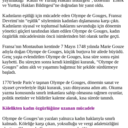
yayımladığı “Kadın ve Yurttaş Hakları Bildirgesi”, dönemin “Erkek
ve Yurttaş Hakları Bildirgesi”ne doğrudan bir yanıt oldu.
Kadınların eşitliği için mücadele eden Olympe de Gouges, Fransız
Devrimi’nin “eşitlik” söyleminin kadınları dışlamasına karşı çıktı.
Kadınların siyasal ve toplumsal haklarını savunduğu için dönemin
yönetici güçleri tarafından idam edilen Olympe de Gouges, kadın
özgürlük mücadelesinin öncü isimlerinden biri olarak tarihe geçti.
Fransa’nın Montauban kentinde 7 Mayıs 1748 yılında Marie Gouze
adıyla doğan Olympe de Gouges, küçük burjuva bir ailede büyüdü.
Genç yaşta evlendirilen Olympe de Gouges, kısa süre sonra eşini
kaybetti. Bu süreçten sonra kendi kimliğini kurarak, “Olympe de
Gouges” adını aldı ve yaşamını bağımsız bir şekilde sürdürmeye
başladı.
1770’lerde Paris’e taşınan Olympe de Gouges, dönemin sanat ve
siyaset çevreleriyle ilişki kurarak, yazı dünyasına adım attı. Okuma
yazma konusunda sınırlı imkanlara sahip olmasına rağmen oyunlar,
politik metinler ve bildiriler kaleme alarak, kısa sürede tanındı.
Kölelikten kadın özgürlüğüne uzanan mücadele
Olympe de Gouges’un yazıları yalnızca kadın haklarıyla sınırlı
kalmadı. Köleliğe karşı çıkan, yoksulluğu ve vergi adaletsizliğini