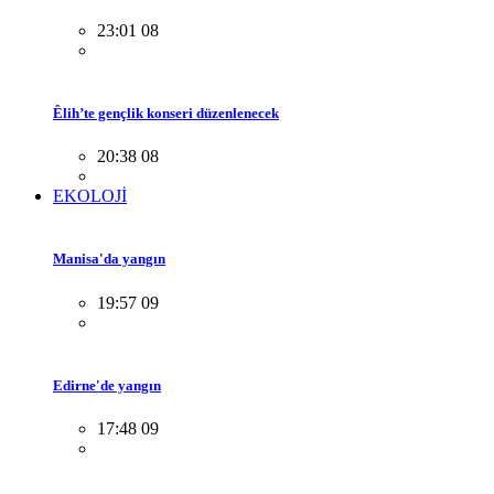
23:01 08
Êlih’te gençlik konseri düzenlenecek
20:38 08
EKOLOJİ
Manisa'da yangın
19:57 09
Edirne'de yangın
17:48 09