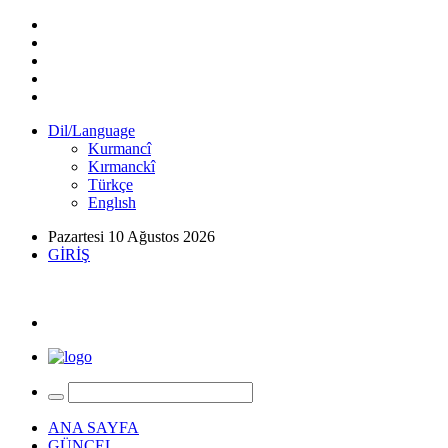
Dil/Language
Kurmancî
Kırmanckî
Türkçe
Englısh
Pazartesi 10 Ağustos 2026
GİRİŞ
ANA SAYFA
GÜNCEL