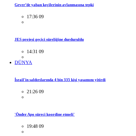
Gever’de yaban keçilerinin avlanmasına tepki
17:36 09
JES projesi geçici süreliğine durduruldu
14:31 09
DÜNYA
İsrail'in saldırılarında 4 bin 335 kişi yaşamını yitirdi
21:26 09
'Önder Apo süreci koordine etmeli'
19:48 09