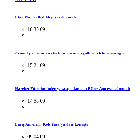
Ekin Wan katledildiği yerde anıldı
18:35 09
Azime Işık: Yasanın eksik yanlarını örgütlenerek kazanacağız
15:24 09
Hareket Yönetimi’nden yasa açıklaması: Rêber Apo esas alınmalı
14:58 09
Barış Anneleri 'Kök Yasa'ya dair konuştu
09:04 09