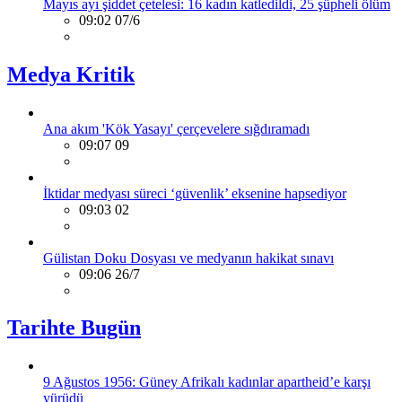
Mayıs ayı şiddet çetelesi: 16 kadın katledildi, 25 şüpheli ölüm
09:02 07/6
Medya Kritik
Ana akım 'Kök Yasayı' çerçevelere sığdıramadı
09:07 09
İktidar medyası süreci ‘güvenlik’ eksenine hapsediyor
09:03 02
Gülistan Doku Dosyası ve medyanın hakikat sınavı
09:06 26/7
Tarihte Bugün
9 Ağustos 1956: Güney Afrikalı kadınlar apartheid’e karşı
yürüdü