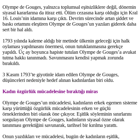
Olympe de Gouges, yalnızca toplumsal eşitsizliklere değil, dönemin
siyasal kararlarına da itiraz etti. Ölüm cezasına karşı olduğu için Kral
16. Louis’nin idamına karşı çıktı. Devrim sürecinde artan şiddet ve
baskı ortamını eleştiren Olympe de Gouges’un yazıları giderek daha
sert bir hal aldı.
1793 yılında kaleme aldığı bir metinde ülkenin geleceği için halk
oylaması yapılmasını önermesi, onun tutuklanmasına gerekçe
yapıldı. Üç ay boyunca hapiste tutulan Olympe de Gouges’a avukat
tutma hakkı tanınmadı. Savunmasını kendisi yapmak zorunda
bırakıldı.
3 Kasım 1793’te giyotinle idam edilen Olympe de Gouges,
düşünceleri nedeniyle hedef alınan kadınlardan biri oldu.
Kadın özgürlük mücadelesine bıraktığı miras
Olympe de Gouges’un mücadelesi, kadınların erkek egemen sisteme
karşı yürüttüğü özgürlük mücadelesinin erken ve güçlü
örneklerinden biri olarak öne çıkıyor. Eşitlik söyleminin sınırlarını
sorgulayan Olympe de Gouges, kadınların siyasal özne olarak
tanınması gerektiğini savunarak, tarihsel bir kırılma yarattı.
Onun yazdıkları ve mücadelesi, bugün de kadınların eşitlik,