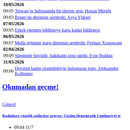
10/05/2026
09:05
Tetwan’ın hafızasında bir direniş sesi: Hozan Mizgîn
09:03
Botan’da direnişin sembolü: Asya Yüksel
07/05/2026
09:05
Erkek egemen bildirgeye karşı kadın bildirgesi
06/05/2026
09:07
Molla rejimine karşı direnişin sembolü: Ferinaz Xosrawani
02/04/2026
09:09
Sürgünde büyüdü, hakikatin izini sürdü: Evin Buldan
31/03/2026
Devrimi kadın özgürlüğüyle buluşturan isim: Aleksandra
09:06
Kollontay
Okumadan geçme!
Güncel
Kadınlara yönelik saldırılar artıyor: Çözüm Demokratik Cumhuriyet'te
09:04 11/7