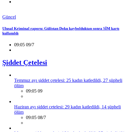
Güncel
Ulusal Kriminal raporu: Gülistan Doku kaybolduktan sonra SİM kartı
kullanıldı
09:05 09/7
Şiddet Çetelesi
Temmuz ayı şiddet çetelesi: 25 kadın katledildi, 27 şüpheli
ölüm
09:05 09
Haziran ayı şiddet çetelesi: 29 kadın katledildi, 14 şüpheli
ölüm
09:05 08/7