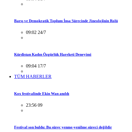
Barış ve Demokratik Toplum İnşa Sürecinde Jineolojînin Rolü
09:02 24/7
Kürdistan Kadın Özgürlük Hareketi Deneyimi
09:04 17/7
TÜM HABERLER
Kox festivalinde Ekin Wan anıldı
23:56 09
Festival son buldu: Bu süreç yenme-yenilme süreci değildir