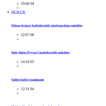
19:40 04
HUKUK
Özlem Arslan’ı katleden faile ağırlaştırılmış müebbet
22:07 06
Hale Akbaş Poyraz’ı katleden faile müebbet
14:16 05
Şiddet failleri tutuklandı
12:31 04