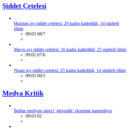
Şiddet Çetelesi
Haziran ayı şiddet çetelesi: 29 kadın katledildi, 14 şüpheli
ölüm
09:05 08/7
Mayıs ayı şiddet çetelesi: 16 kadın katledildi, 25 şüpheli ölüm
09:02 07/6
Nisan ayı şiddet çetelesi: 25 kadın katledildi, 14 şüpheli ölüm
09:05 06/5
Medya Kritik
İktidar medyası süreci ‘güvenlik’ eksenine hapsediyor
09:03 02