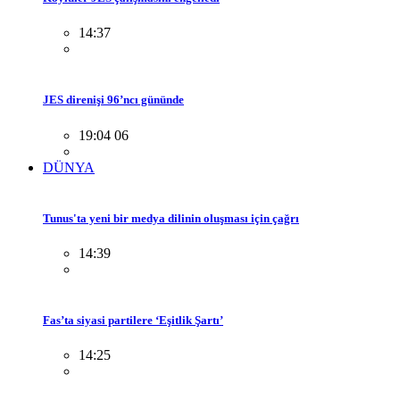
14:37
JES direnişi 96’ncı gününde
19:04 06
DÜNYA
Tunus'ta yeni bir medya dilinin oluşması için çağrı
14:39
Fas’ta siyasi partilere ‘Eşitlik Şartı’
14:25