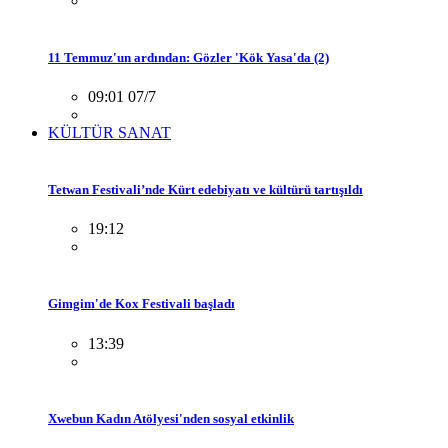
11 Temmuz'un ardından: Gözler 'Kök Yasa'da (2)
09:01 07/7
KÜLTÜR SANAT
Tetwan Festivali’nde Kürt edebiyatı ve kültürü tartışıldı
19:12
Gimgim'de Kox Festivali başladı
13:39
Xwebun Kadın Atölyesi'nden sosyal etkinlik