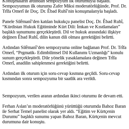
Konuşmaların ardından sempozyum ilk oturumuyla başladı.
Sempozyumun ilk oturumu Zafer Miksi moderatörlüğünde, Prof. Dr.
Trîfa Omerî ile Doç. Dr. Êbad Ruhî’nin konuşmalarıyla başladı.
Panele Silêmanî’den katılan hukukçu panelist Doç. Dr. Êbad Ruhî,
“Kürdistan Hukuk Eğitiminde Kürt Dili: İmkan ve Kısıtlamaları”
başlıklı sunumunu gerçekleştirdi. Dil ve hukuk arasındaki ilişkiye
değinen Êbad Ruhî, dilin kanun dili olması gerektiğini belirtti.
Ardından Silêmanî’den sempozyuma online bağlanan Prof. Dr. Trîfa
Omerî, “Prgmatik- Edimbilimsel Dil Kullanımı Uzmanlığı” konulu
sunum gerçekleştirdi. Dile yönelik yasaklamalara değinen Trîfa
Omerî, anadilin sahiplenmesi gerektiğini belirtti.
Ardından ilk oturum için soru-cevap kısmına geçildi. Soru-cevap
kısmından sonra sempozyuma bir saatlik ara verildi.
Sempozyum, verilen aranın ardından ikinci oturumu ile devam etti.
Ferhan Aslan’ın moderatörlüğünü yürüttüğü oturumda Bahoz Baran
ile Serhat Temel panelist olarak yer aldı. “Eğitim ve Kürtçenin
Durumu” başlıklı sunumu yapan Bahoz Baran, Kürtçenin mevcut
durumuna dair konuştu.