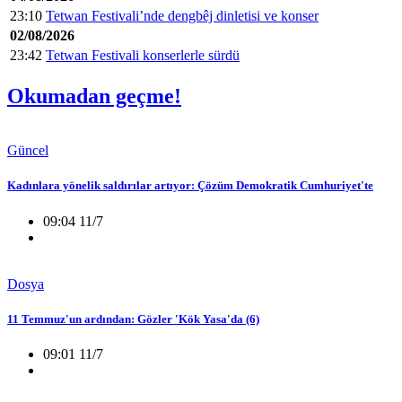
23:10
Tetwan Festivali’nde dengbêj dinletisi ve konser
02/08/2026
23:42
Tetwan Festivali konserlerle sürdü
Okumadan geçme!
Güncel
Kadınlara yönelik saldırılar artıyor: Çözüm Demokratik Cumhuriyet'te
09:04 11/7
Dosya
11 Temmuz'un ardından: Gözler 'Kök Yasa'da (6)
09:01 11/7