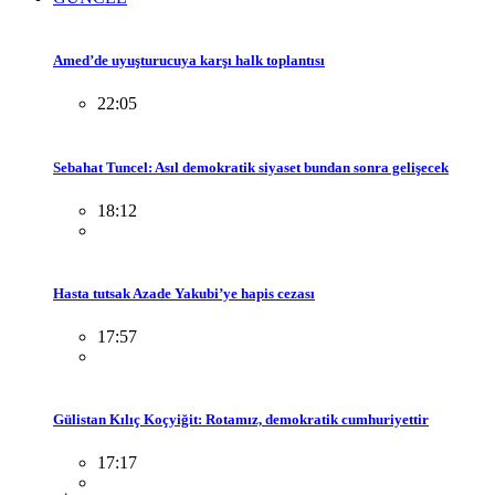
Amed’de uyuşturucuya karşı halk toplantısı
22:05
Sebahat Tuncel: Asıl demokratik siyaset bundan sonra gelişecek
18:12
Hasta tutsak Azade Yakubi’ye hapis cezası
17:57
Gülistan Kılıç Koçyiğit: Rotamız, demokratik cumhuriyettir
17:17