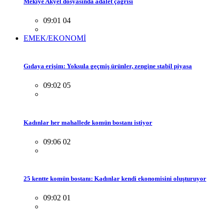
Mekiye Akyel dosyasında adalet çağrısı
09:01 04
EMEK/EKONOMİ
Gıdaya erişim: Yoksula geçmiş ürünler, zengine stabil piyasa
09:02 05
Kadınlar her mahallede komün bostanı istiyor
09:06 02
25 kentte komün bostanı: Kadınlar kendi ekonomisini oluşturuyor
09:02 01