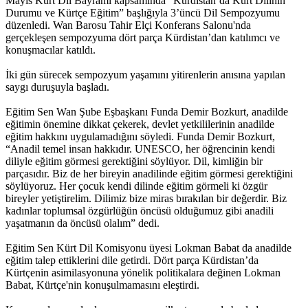
Mayıs Kürt Dil Bayramı kapsamında “Kürdistan’da Kürt Dilinin
Durumu ve Kürtçe Eğitim” başlığıyla 3’üncü Dil Sempozyumu
düzenledi. Wan Barosu Tahir Elçi Konferans Salonu'nda
gerçekleşen sempozyuma dört parça Kürdistan’dan katılımcı ve
konuşmacılar katıldı.
İki gün sürecek sempozyum yaşamını yitirenlerin anısına yapılan
saygı duruşuyla başladı.
Eğitim Sen Wan Şube Eşbaşkanı Funda Demir Bozkurt, anadilde
eğitimin önemine dikkat çekerek, devlet yetkililerinin anadilde
eğitim hakkını uygulamadığını söyledi. Funda Demir Bozkurt,
“Anadil temel insan hakkıdır. UNESCO, her öğrencinin kendi
diliyle eğitim görmesi gerektiğini söylüyor. Dil, kimliğin bir
parçasıdır. Biz de her bireyin anadilinde eğitim görmesi gerektiğini
söylüyoruz. Her çocuk kendi dilinde eğitim görmeli ki özgür
bireyler yetiştirelim. Dilimiz bize miras bırakılan bir değerdir. Biz
kadınlar toplumsal özgürlüğün öncüsü olduğumuz gibi anadili
yaşatmanın da öncüsü olalım” dedi.
Eğitim Sen Kürt Dil Komisyonu üyesi Lokman Babat da anadilde
eğitim talep ettiklerini dile getirdi. Dört parça Kürdistan’da
Kürtçenin asimilasyonuna yönelik politikalara değinen Lokman
Babat, Kürtçe'nin konuşulmamasını eleştirdi.