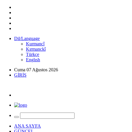
Dil/Language
Kurmancî
Kırmanckî
Türkçe
Englısh
Cuma 07 Ağustos 2026
GİRİŞ
ANA SAYFA
GÜNCEL