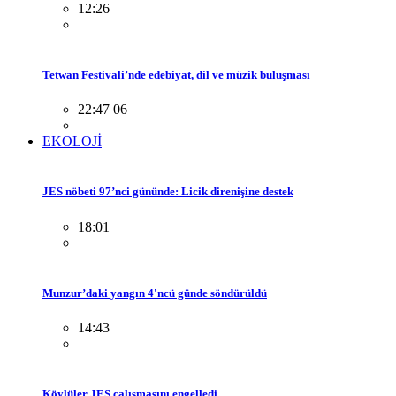
12:26
Tetwan Festivali’nde edebiyat, dil ve müzik buluşması
22:47 06
EKOLOJİ
JES nöbeti 97’nci gününde: Licik direnişine destek
18:01
Munzur’daki yangın 4'ncü günde söndürüldü
14:43
Köylüler JES çalışmasını engelledi