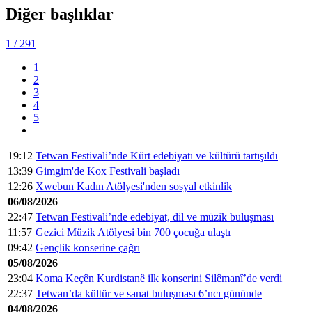
Diğer başlıklar
1
/ 291
1
2
3
4
5
19:12
Tetwan Festivali’nde Kürt edebiyatı ve kültürü tartışıldı
13:39
Gimgim'de Kox Festivali başladı
12:26
Xwebun Kadın Atölyesi'nden sosyal etkinlik
06/08/2026
22:47
Tetwan Festivali’nde edebiyat, dil ve müzik buluşması
11:57
Gezici Müzik Atölyesi bin 700 çocuğa ulaştı
09:42
Gençlik konserine çağrı
05/08/2026
23:04
Koma Keçên Kurdistanê ilk konserini Silêmanî’de verdi
22:37
Tetwan’da kültür ve sanat buluşması 6’ncı gününde
04/08/2026