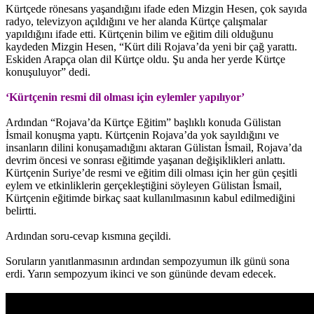
Kürtçede rönesans yaşandığını ifade eden Mizgin Hesen, çok sayıda
radyo, televizyon açıldığını ve her alanda Kürtçe çalışmalar
yapıldığını ifade etti. Kürtçenin bilim ve eğitim dili olduğunu
kaydeden Mizgin Hesen, “Kürt dili Rojava’da yeni bir çağ yarattı.
Eskiden Arapça olan dil Kürtçe oldu. Şu anda her yerde Kürtçe
konuşuluyor” dedi.
‘Kürtçenin resmi dil olması için eylemler yapılıyor’
Ardından “Rojava’da Kürtçe Eğitim” başlıklı konuda Gülistan
İsmail konuşma yaptı. Kürtçenin Rojava’da yok sayıldığını ve
insanların dilini konuşamadığını aktaran Gülistan İsmail, Rojava’da
devrim öncesi ve sonrası eğitimde yaşanan değişiklikleri anlattı.
Kürtçenin Suriye’de resmi ve eğitim dili olması için her gün çeşitli
eylem ve etkinliklerin gerçekleştiğini söyleyen Gülistan İsmail,
Kürtçenin eğitimde birkaç saat kullanılmasının kabul edilmediğini
belirtti.
Ardından soru-cevap kısmına geçildi.
Soruların yanıtlanmasının ardından sempozyumun ilk günü sona
erdi. Yarın sempozyum ikinci ve son gününde devam edecek.