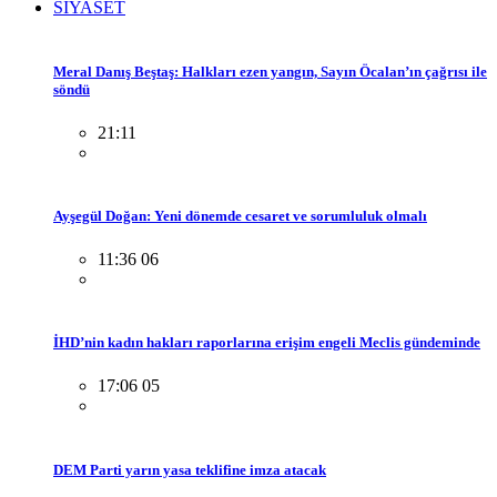
SİYASET
Meral Danış Beştaş: Halkları ezen yangın, Sayın Öcalan’ın çağrısı ile
söndü
21:11
Ayşegül Doğan: Yeni dönemde cesaret ve sorumluluk olmalı
11:36 06
İHD’nin kadın hakları raporlarına erişim engeli Meclis gündeminde
17:06 05
DEM Parti yarın yasa teklifine imza atacak