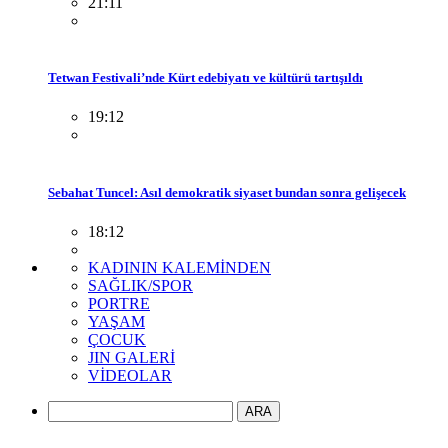
21:11
Tetwan Festivali’nde Kürt edebiyatı ve kültürü tartışıldı
19:12
Sebahat Tuncel: Asıl demokratik siyaset bundan sonra gelişecek
18:12
KADININ KALEMİNDEN
SAĞLIK/SPOR
PORTRE
YAŞAM
ÇOCUK
JIN GALERİ
VİDEOLAR
ARA