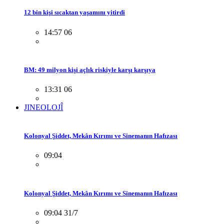
12 bin kişi sıcaktan yaşamını yitirdi
14:57 06
BM: 49 milyon kişi açlık riskiyle karşı karşıya
13:31 06
JINEOLOJÎ
Kolonyal Şiddet, Mekân Kırımı ve Sinemanın Hafızası
09:04
Kolonyal Şiddet, Mekân Kırımı ve Sinemanın Hafızası
09:04 31/7