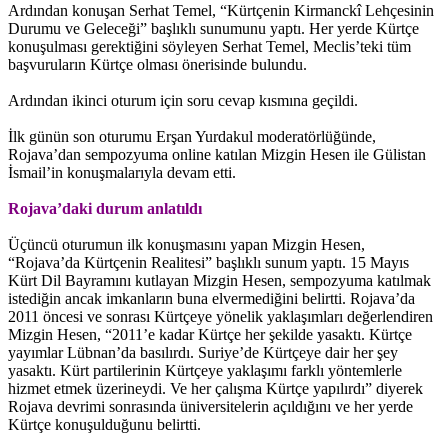
Ardından konuşan Serhat Temel, “Kürtçenin Kirmanckî Lehçesinin
Durumu ve Geleceği” başlıklı sunumunu yaptı. Her yerde Kürtçe
konuşulması gerektiğini söyleyen Serhat Temel, Meclis’teki tüm
başvuruların Kürtçe olması önerisinde bulundu.
Ardından ikinci oturum için soru cevap kısmına geçildi.
İlk günün son oturumu Erşan Yurdakul moderatörlüğünde,
Rojava’dan sempozyuma online katılan Mizgin Hesen ile Gülistan
İsmail’in konuşmalarıyla devam etti.
Rojava’daki durum anlatıldı
Üçüncü oturumun ilk konuşmasını yapan Mizgin Hesen,
“Rojava’da Kürtçenin Realitesi” başlıklı sunum yaptı. 15 Mayıs
Kürt Dil Bayramını kutlayan Mizgin Hesen, sempozyuma katılmak
istediğin ancak imkanların buna elvermediğini belirtti. Rojava’da
2011 öncesi ve sonrası Kürtçeye yönelik yaklaşımları değerlendiren
Mizgin Hesen, “2011’e kadar Kürtçe her şekilde yasaktı. Kürtçe
yayımlar Lübnan’da basılırdı. Suriye’de Kürtçeye dair her şey
yasaktı. Kürt partilerinin Kürtçeye yaklaşımı farklı yöntemlerle
hizmet etmek üzerineydi. Ve her çalışma Kürtçe yapılırdı” diyerek
Rojava devrimi sonrasında üniversitelerin açıldığını ve her yerde
Kürtçe konuşulduğunu belirtti.