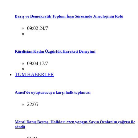
Barış ve Demokratik Toplum İnşa Sürecinde Jineolojînin Rolü
09:02 24/7
Kürdistan Kadın Özgürlük Hareketi Deneyimi
09:04 17/7
TÜM HABERLER
Amed’de uyuşturucuya karşı halk toplantısı
22:05
Meral Danış Beştaş: Halkları ezen yangın, Sayın Öcalan’ın çağrısı ile
söndü