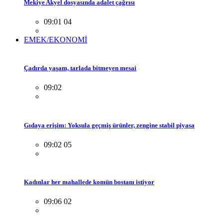
Mekiye Akyel dosyasında adalet çağrısı
09:01 04
EMEK/EKONOMİ
Çadırda yaşam, tarlada bitmeyen mesai
09:02
Gıdaya erişim: Yoksula geçmiş ürünler, zengine stabil piyasa
09:02 05
Kadınlar her mahallede komün bostanı istiyor
09:06 02