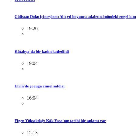
Gülistan Doku için eylem: Altı yıl boyunca adaletin önündeki engel ki
19:26
Kütahya'da bir kadın katledildi
19:04
Efrîn'de çocuğa cinsel saldırı
16:04
Figen Yüksekdağ: Kök Yasa'nın tarihi bir anlamı var
15:13