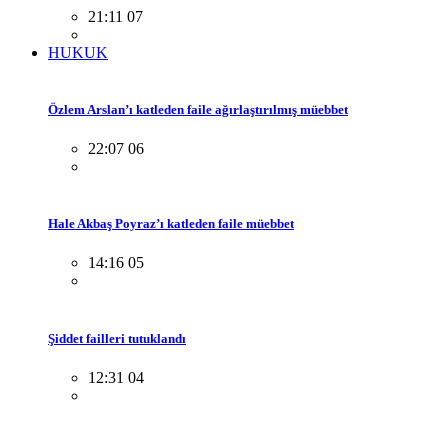
21:11 07
HUKUK
Özlem Arslan’ı katleden faile ağırlaştırılmış müebbet
22:07 06
Hale Akbaş Poyraz’ı katleden faile müebbet
14:16 05
Şiddet failleri tutuklandı
12:31 04