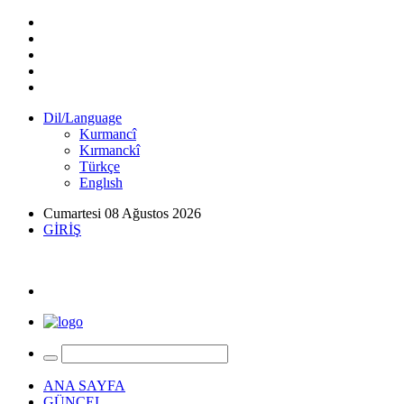
Dil/Language
Kurmancî
Kırmanckî
Türkçe
Englısh
Cumartesi 08 Ağustos 2026
GİRİŞ
ANA SAYFA
GÜNCEL