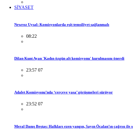
SİYASET
Newroz Uysal: Komisyonlarda eşit temsiliyet sağlanmalı
08:22
Dilan Kunt Ayan 'Kadın özgün alt komisyonu' kurulmasını önerdi
23:57 07
Adalet Komisyonu’nda ‘çerçeve yasa’ görüşmeleri sürüyor
23:52 07
Meral Danış Beştaş: Halkları ezen yangın, Sayın Öcalan’ın çağrısı ile 