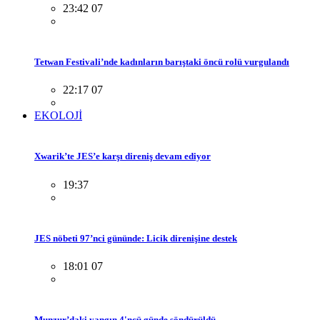
23:42 07
Tetwan Festivali’nde kadınların barıştaki öncü rolü vurgulandı
22:17 07
EKOLOJİ
Xwarik’te JES’e karşı direniş devam ediyor
19:37
JES nöbeti 97’nci gününde: Licik direnişine destek
18:01 07
Munzur’daki yangın 4'ncü günde söndürüldü