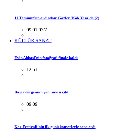
11 Temmuz'un ardından: Gözler 'Kök Yasa'da (2)
09:01 07/7
KÜLTÜR SANAT
Evîn Abbasî'nin fotoğrafı finale kaldı
12:51
Bajar dergisinin yeni sayısı çıktı
09:09
Kox Festivali’nin ilk günü konserlerle sona erdi