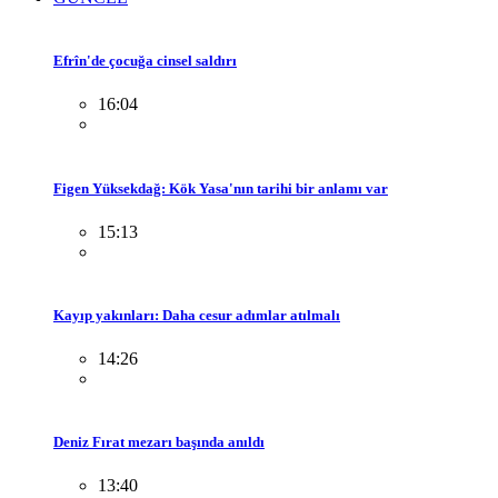
Efrîn'de çocuğa cinsel saldırı
16:04
Figen Yüksekdağ: Kök Yasa'nın tarihi bir anlamı var
15:13
Kayıp yakınları: Daha cesur adımlar atılmalı
14:26
Deniz Fırat mezarı başında anıldı
13:40