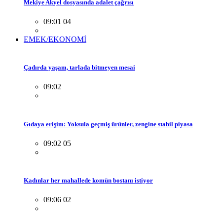
Mekiye Akyel dosyasında adalet çağrısı
09:01 04
EMEK/EKONOMİ
Çadırda yaşam, tarlada bitmeyen mesai
09:02
Gıdaya erişim: Yoksula geçmiş ürünler, zengine stabil piyasa
09:02 05
Kadınlar her mahallede komün bostanı istiyor
09:06 02