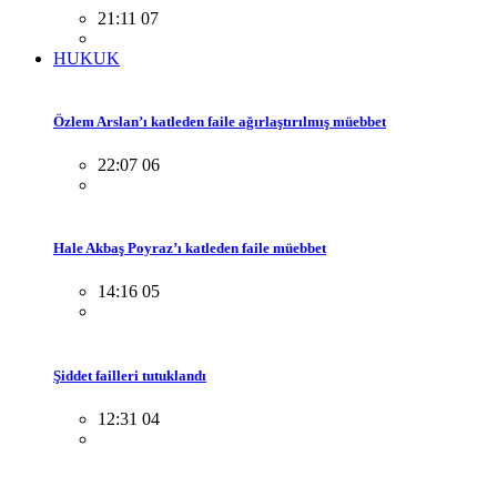
21:11 07
HUKUK
Özlem Arslan’ı katleden faile ağırlaştırılmış müebbet
22:07 06
Hale Akbaş Poyraz’ı katleden faile müebbet
14:16 05
Şiddet failleri tutuklandı
12:31 04