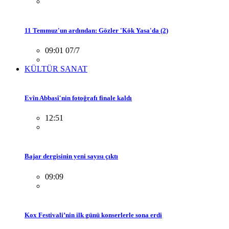
11 Temmuz'un ardından: Gözler 'Kök Yasa'da (2)
09:01 07/7
KÜLTÜR SANAT
Evîn Abbasî'nin fotoğrafı finale kaldı
12:51
Bajar dergisinin yeni sayısı çıktı
09:09
Kox Festivali’nin ilk günü konserlerle sona erdi