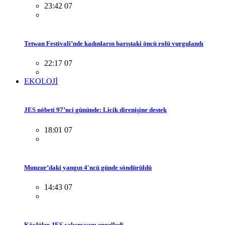
23:42 07
Tetwan Festivali’nde kadınların barıştaki öncü rolü vurgulandı
22:17 07
EKOLOJİ
JES nöbeti 97’nci gününde: Licik direnişine destek
18:01 07
Munzur’daki yangın 4'ncü günde söndürüldü
14:43 07
Köylüler JES çalışmasını engelledi