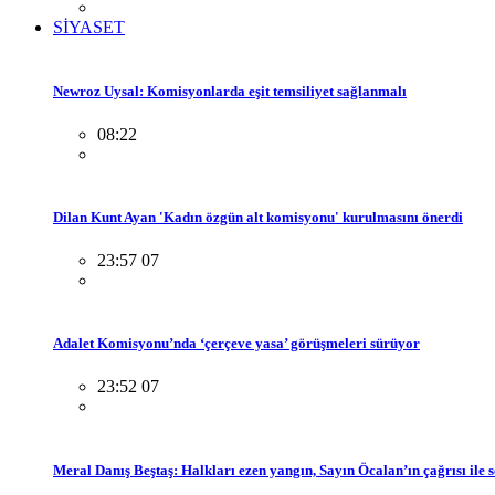
SİYASET
Newroz Uysal: Komisyonlarda eşit temsiliyet sağlanmalı
08:22
Dilan Kunt Ayan 'Kadın özgün alt komisyonu' kurulmasını önerdi
23:57 07
Adalet Komisyonu’nda ‘çerçeve yasa’ görüşmeleri sürüyor
23:52 07
Meral Danış Beştaş: Halkları ezen yangın, Sayın Öcalan’ın çağrısı ile 