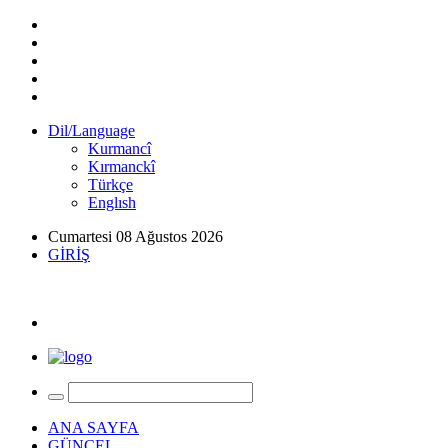
Dil/Language
Kurmancî
Kırmanckî
Türkçe
Englısh
Cumartesi 08 Ağustos 2026
GİRİŞ
ANA SAYFA
GÜNCEL