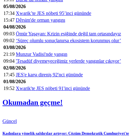
05/08/2026
17:34
Xwarik’te JES nöbeti 95’inci gününde
15:47
Dêrsim'de orman yangını
04/08/2026
09:03
Ömür Yaşayan: Krizin eşiğinde değil tam ortasındayız
09:02
‘Süreç olumlu sonuçlanırsa ekosistem korunmuş olur’
03/08/2026
21:19
Munzur Vadisi'nde yangın
09:04
'Tesadüf diyemeyeceğimiz yerlerde yangınlar çıkıyor’
02/08/2026
17:45
JES'e karşı direniş 92'nci gününde
01/08/2026
19:52
Xwarik'te JES nöbeti 91'inci gününde
Okumadan geçme!
Güncel
Kadınlara yönelik saldırılar artıyor: Çözüm Demokratik Cumhuriyet'te