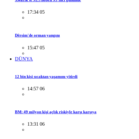
17:34 05
Dêrsim'de orman yangını
15:47 05
DÜNYA
12 bin kişi sıcaktan yaşamını yitirdi
14:57 06
BM: 49 milyon kişi açlık riskiyle karşı karşıya
13:31 06