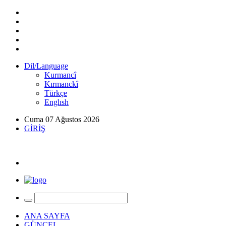
Dil/Language
Kurmancî
Kırmanckî
Türkçe
Englısh
Cuma 07 Ağustos 2026
GİRİŞ
ANA SAYFA
GÜNCEL