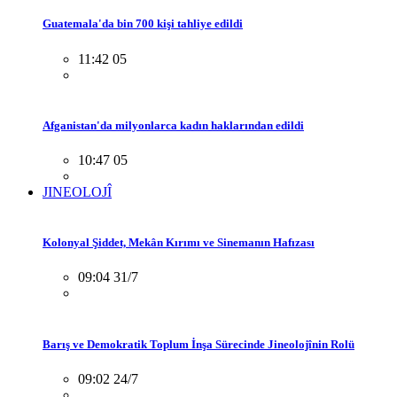
Guatemala'da bin 700 kişi tahliye edildi
11:42 05
Afganistan'da milyonlarca kadın haklarından edildi
10:47 05
JINEOLOJÎ
Kolonyal Şiddet, Mekân Kırımı ve Sinemanın Hafızası
09:04 31/7
Barış ve Demokratik Toplum İnşa Sürecinde Jineolojînin Rolü
09:02 24/7