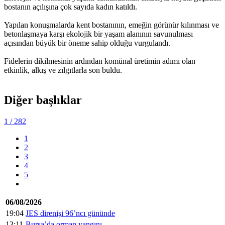
bostanın açılışına çok sayıda kadın katıldı.
Yapılan konuşmalarda kent bostanının, emeğin görünür kılınması ve
betonlaşmaya karşı ekolojik bir yaşam alanının savunulması
açısından büyük bir öneme sahip olduğu vurgulandı.
Fidelerin dikilmesinin ardından komünal üretimin adımı olan
etkinlik, alkış ve zılgıtlarla son buldu.
Diğer başlıklar
1
/ 282
1
2
3
4
5
06/08/2026
19:04
JES direnişi 96’ncı gününde
13:11
Bursa’da orman yangını