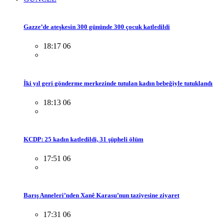
Gazze’de ateşkesin 300 gününde 300 çocuk katledildi
18:17 06
İki yıl geri gönderme merkezinde tutulan kadın bebeğiyle tutuklandı
18:13 06
KCDP: 25 kadın katledildi, 31 şüpheli ölüm
17:51 06
Barış Anneleri’nden Xanê Karasu’nun taziyesine ziyaret
17:31 06