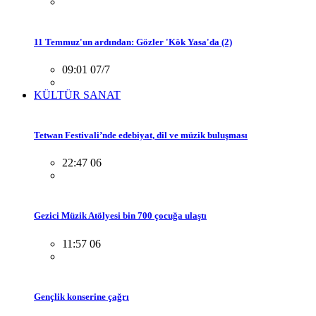
11 Temmuz'un ardından: Gözler 'Kök Yasa'da (2)
09:01 07/7
KÜLTÜR SANAT
Tetwan Festivali’nde edebiyat, dil ve müzik buluşması
22:47 06
Gezici Müzik Atölyesi bin 700 çocuğa ulaştı
11:57 06
Gençlik konserine çağrı