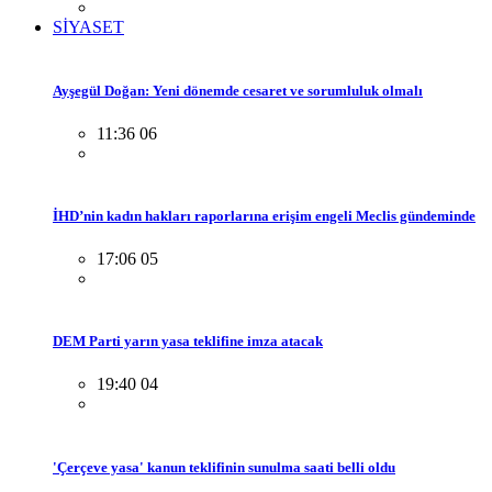
SİYASET
Ayşegül Doğan: Yeni dönemde cesaret ve sorumluluk olmalı
11:36 06
İHD’nin kadın hakları raporlarına erişim engeli Meclis gündeminde
17:06 05
DEM Parti yarın yasa teklifine imza atacak
19:40 04
'Çerçeve yasa' kanun teklifinin sunulma saati belli oldu