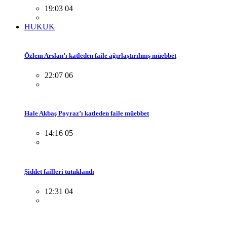
19:03 04
HUKUK
Özlem Arslan’ı katleden faile ağırlaştırılmış müebbet
22:07 06
Hale Akbaş Poyraz’ı katleden faile müebbet
14:16 05
Şiddet failleri tutuklandı
12:31 04