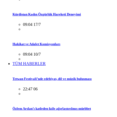
Kürdistan Kadın Özgürlük Hareketi Deneyimi
09:04 17/7
Hakikat ve Adalet Komisyonları
09:04 10/7
TÜM HABERLER
Tetwan Festivali’nde edebiyat, dil ve müzik buluşması
22:47 06
Özlem Arslan’ı katleden faile ağırlaştırılmış müebbet