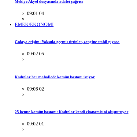
Mekiye Akyel dosyasında adalet çağrısı
09:01 04
EMEK/EKONOMİ
Gıdaya erişim: Yoksula geçmiş ürünler, zengine stabil piyasa
09:02 05
Kadınlar her mahallede komün bostanı istiyor
09:06 02
25 kentte komün bostanı: Kadınlar kendi ekonomisini oluşturuyor
09:02 01