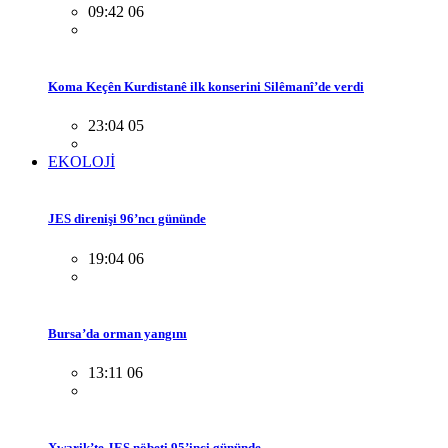
09:42 06
Koma Keçên Kurdistanê ilk konserini Silêmanî’de verdi
23:04 05
EKOLOJİ
JES direnişi 96’ncı gününde
19:04 06
Bursa’da orman yangını
13:11 06
Xwarik’te JES nöbeti 95’inci gününde