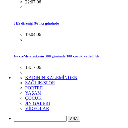
22:07 06
JES direnişi 96’ncı gününde
19:04 06
Gazze’de ateşkesin 300 gününde 300 çocuk katledildi
18:17 06
KADININ KALEMİNDEN
SAĞLIK/SPOR
PORTRE
YAŞAM
ÇOCUK
JIN GALERİ
VİDEOLAR
ARA