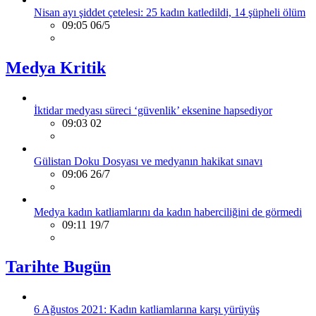
Nisan ayı şiddet çetelesi: 25 kadın katledildi, 14 şüpheli ölüm
09:05 06/5
Medya Kritik
İktidar medyası süreci ‘güvenlik’ eksenine hapsediyor
09:03 02
Gülistan Doku Dosyası ve medyanın hakikat sınavı
09:06 26/7
Medya kadın katliamlarını da kadın haberciliğini de görmedi
09:11 19/7
Tarihte Bugün
6 Ağustos 2021: Kadın katliamlarına karşı yürüyüş