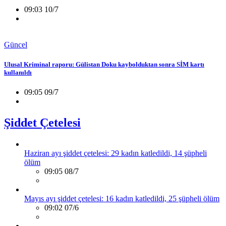
09:03 10/7
Güncel
Ulusal Kriminal raporu: Gülistan Doku kaybolduktan sonra SİM kartı
kullanıldı
09:05 09/7
Şiddet Çetelesi
Haziran ayı şiddet çetelesi: 29 kadın katledildi, 14 şüpheli
ölüm
09:05 08/7
Mayıs ayı şiddet çetelesi: 16 kadın katledildi, 25 şüpheli ölüm
09:02 07/6