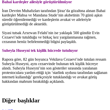
Bahai kardeşler ailesiyle görüştürülmüyor
İran Devrim Muhafızları tarafından Şiraz’da gözaltına alınan Bahai
kardeşler Mahsa ve Mandana Stude’nin akıbetinin 70 günü aşkın
süredir öğrenilemediği ve kardeşlerin avukat ve aileleriyle
görüştürülmediği de aktarıldı.
Siyasi tutsak Arxewan Felahi’nin ise yaklaşık 500 gündür Evin
Cezaevi’nde tutulduğu ve birkaç kez yargılanmasına rağmen,
cezasının henüz belirlenmediği bilgisi paylaşıldı.
Suheyla Huseyni tek kişilik hücrede tutuluyor
Rapora göre, 82 gün boyunca Vekilava Cezaevi’nde tutulan ressam
Suheyla Huseyni, aynı cezaevinde bulunan tek kişilik hücreye
alındı. Suheyla Huseyni’nin son gösteriler sırasında yaralanan
protestoculara yardım ettiği için ‘starlink uydusu tarafından sağlanan
interneti kullandığı’ gerekçesiyle tutuklandığı ve avukat görüş
hakkından mahrum bırakıldığı açıklandı.
Diğer başlıklar