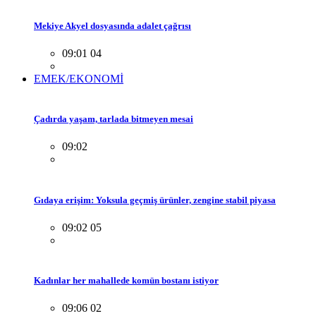
Mekiye Akyel dosyasında adalet çağrısı
09:01 04
EMEK/EKONOMİ
Çadırda yaşam, tarlada bitmeyen mesai
09:02
Gıdaya erişim: Yoksula geçmiş ürünler, zengine stabil piyasa
09:02 05
Kadınlar her mahallede komün bostanı istiyor
09:06 02