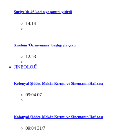
Suriye'de 46 kadın yaşamını yitirdi
14:14
Xwebûn 'Öz savunma' başlığıyla çıktı
12:53
JINEOLOJÎ
Kolonyal Şiddet, Mekân Kırımı ve Sinemanın Hafızası
09:04 07
Kolonyal Şiddet, Mekân Kırımı ve Sinemanın Hafızası
09:04 31/7