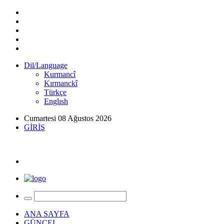
Dil/Language
Kurmancî
Kırmanckî
Türkçe
Englısh
Cumartesi 08 Ağustos 2026
GİRİŞ
ANA SAYFA
GÜNCEL