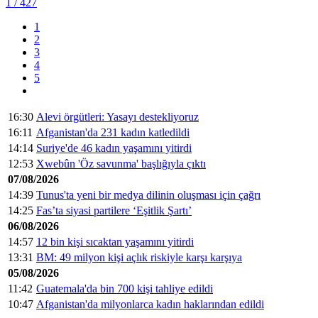
1
/ 427
1
2
3
4
5
16:30
Alevi örgütleri: Yasayı destekliyoruz
16:11
Afganistan'da 231 kadın katledildi
14:14
Suriye'de 46 kadın yaşamını yitirdi
12:53
Xwebûn 'Öz savunma' başlığıyla çıktı
07/08/2026
14:39
Tunus'ta yeni bir medya dilinin oluşması için çağrı
14:25
Fas’ta siyasi partilere ‘Eşitlik Şartı’
06/08/2026
14:57
12 bin kişi sıcaktan yaşamını yitirdi
13:31
BM: 49 milyon kişi açlık riskiyle karşı karşıya
05/08/2026
11:42
Guatemala'da bin 700 kişi tahliye edildi
10:47
Afganistan'da milyonlarca kadın haklarından edildi