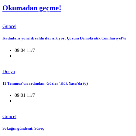
Okumadan geçme!
Güncel
Kadınlara yönelik saldırılar artıyor: Çözüm Demokratik Cumhuriyet'te
09:04 11/7
Dosya
11 Temmuz'un ardından: Gözler 'Kök Yasa'da (6)
09:01 11/7
Güncel
Sokağın gündemi: Süreç