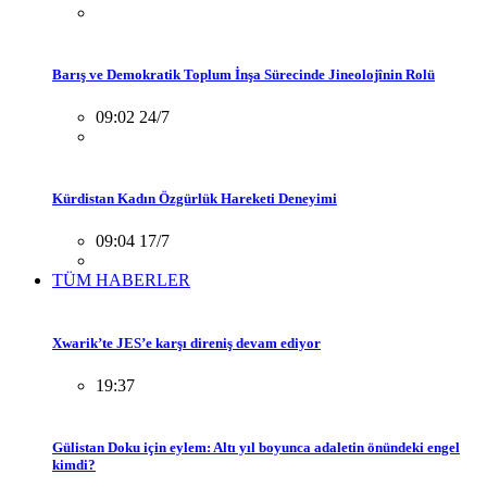
Barış ve Demokratik Toplum İnşa Sürecinde Jineolojînin Rolü
09:02 24/7
Kürdistan Kadın Özgürlük Hareketi Deneyimi
09:04 17/7
TÜM HABERLER
Xwarik’te JES’e karşı direniş devam ediyor
19:37
Gülistan Doku için eylem: Altı yıl boyunca adaletin önündeki engel
kimdi?