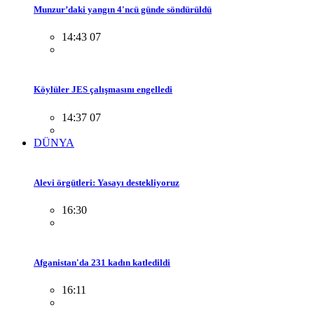
Munzur’daki yangın 4'ncü günde söndürüldü
14:43 07
Köylüler JES çalışmasını engelledi
14:37 07
DÜNYA
Alevi örgütleri: Yasayı destekliyoruz
16:30
Afganistan'da 231 kadın katledildi
16:11