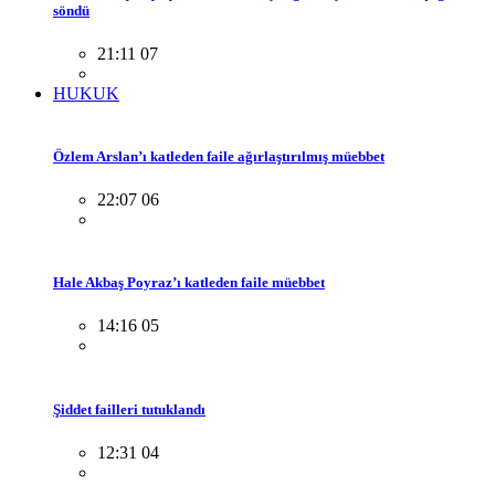
söndü
21:11 07
HUKUK
Özlem Arslan’ı katleden faile ağırlaştırılmış müebbet
22:07 06
Hale Akbaş Poyraz’ı katleden faile müebbet
14:16 05
Şiddet failleri tutuklandı
12:31 04