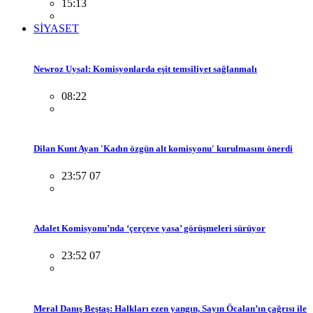
15:13
SİYASET
Newroz Uysal: Komisyonlarda eşit temsiliyet sağlanmalı
08:22
Dilan Kunt Ayan 'Kadın özgün alt komisyonu' kurulmasını önerdi
23:57 07
Adalet Komisyonu’nda ‘çerçeve yasa’ görüşmeleri sürüyor
23:52 07
Meral Danış Beştaş: Halkları ezen yangın, Sayın Öcalan’ın çağrısı ile