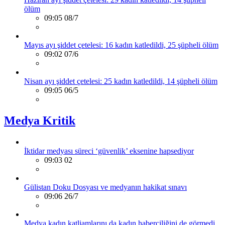
ölüm
09:05 08/7
Mayıs ayı şiddet çetelesi: 16 kadın katledildi, 25 şüpheli ölüm
09:02 07/6
Nisan ayı şiddet çetelesi: 25 kadın katledildi, 14 şüpheli ölüm
09:05 06/5
Medya Kritik
İktidar medyası süreci ‘güvenlik’ eksenine hapsediyor
09:03 02
Gülistan Doku Dosyası ve medyanın hakikat sınavı
09:06 26/7
Medya kadın katliamlarını da kadın haberciliğini de görmedi