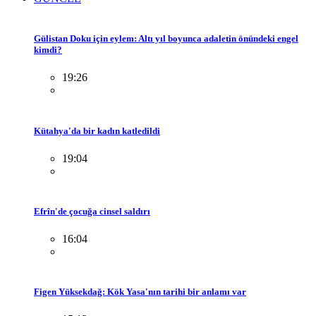
Gülistan Doku için eylem: Altı yıl boyunca adaletin önündeki engel
kimdi?
19:26
Kütahya'da bir kadın katledildi
19:04
Efrîn'de çocuğa cinsel saldırı
16:04
Figen Yüksekdağ: Kök Yasa'nın tarihi bir anlamı var