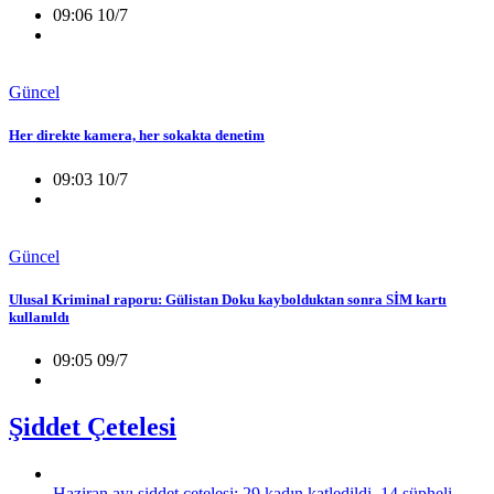
09:06 10/7
Güncel
Her direkte kamera, her sokakta denetim
09:03 10/7
Güncel
Ulusal Kriminal raporu: Gülistan Doku kaybolduktan sonra SİM kartı
kullanıldı
09:05 09/7
Şiddet Çetelesi
Haziran ayı şiddet çetelesi: 29 kadın katledildi, 14 şüpheli