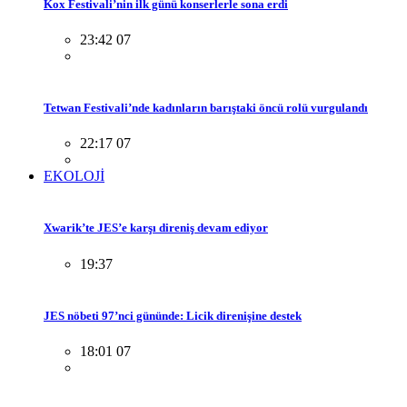
Kox Festivali’nin ilk günü konserlerle sona erdi
23:42 07
Tetwan Festivali’nde kadınların barıştaki öncü rolü vurgulandı
22:17 07
EKOLOJİ
Xwarik’te JES’e karşı direniş devam ediyor
19:37
JES nöbeti 97’nci gününde: Licik direnişine destek
18:01 07