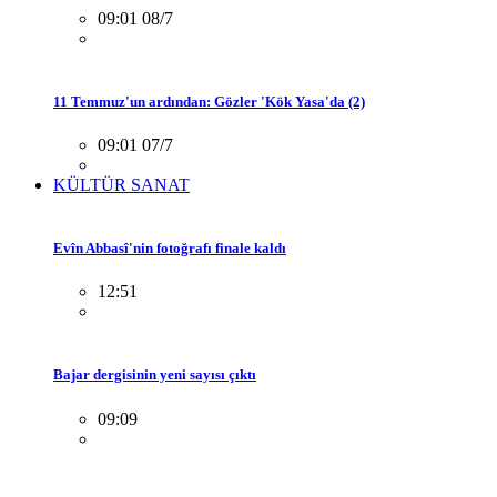
09:01 08/7
11 Temmuz'un ardından: Gözler 'Kök Yasa'da (2)
09:01 07/7
KÜLTÜR SANAT
Evîn Abbasî'nin fotoğrafı finale kaldı
12:51
Bajar dergisinin yeni sayısı çıktı
09:09