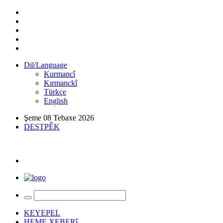
Dil/Language
Kurmancî
Kırmanckî
Türkçe
Englısh
Şeme 08 Tebaxe 2026
DESTPÊK
KEYEPEL
HEME XEBERî