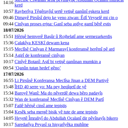
14:16
kerd
10:57
Rayberîya Têgêrayîşî şertê vetişê qanûnî eşkera kerd
09:46
Dimayê Pirsûsî dejo ke yeno ziwan: Êdî Veyselê mi çin o
09:44
Cinîyan proses erjna: Ganî seba aştîye gamî bêrê eştiş
18/07/2026
15:51
Hêrişê hemverê Başûr û Rojhelatî ame şermezarkerdiş
15:36
Çalakîya KESKî dewam kena
15:15
Meclîsê Cinîyan ê Marmarayî konferansê herêmî pê ard
15:14
Agirî de konferansê cinîyan
10:17
Cinîyê Botanî: Aştî bi vetişê qanûnan mumkin a
09:54
‘Qanûn tutan hedef gêno’
17/07/2026
16:55
Li Pirsûsê Konferansa Meclîsa Jinan a DEM Partiyê
15:48
ÎHD 40 serre yo: Ma pey heqîqetî de yê
15:34
Baroyê Wanî: Ma do nêverdê dewa bêro padayîş
15:32
Wan de konferansê Meclîsê Cinîyan ê DEM Partî
15:07
Failê hêrişê cinsî ame tepiştiş
15:04
Kesêk seba mergê bişik yê tute de ame tepiştiş
14:05
Heyetê Îmraliyî do Abdullah Ocalanî dir pêvînayîş bikero
10:17
Şaredarîya Peyasî ra hişyarîyêka muhîme