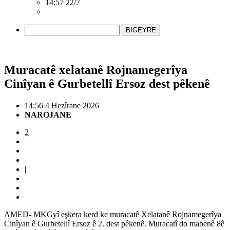
14:57 22/7
BIGEYRE
Muracatê xelatanê Rojnamegerîya
Cinîyan ê Gurbetellî Ersoz dest pêkenê
14:56 4 Hezîrane 2026
NAROJANE
2
|
AMED- MKGyî eşkera kerd ke muracatê Xelatanê Rojnamegerîya
Cinîyan ê Gurbetellî Ersoz ê 2. dest pêkenê. Muracatî do mabenê 8ê