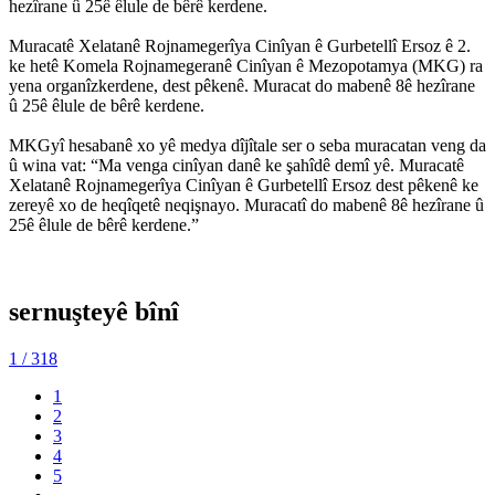
hezîrane û 25ê êlule de bêrê kerdene.
Muracatê Xelatanê Rojnamegerîya Cinîyan ê Gurbetellî Ersoz ê 2.
ke hetê Komela Rojnamegeranê Cinîyan ê Mezopotamya (MKG) ra
yena organîzkerdene, dest pêkenê. Muracat do mabenê 8ê hezîrane
û 25ê êlule de bêrê kerdene.
MKGyî hesabanê xo yê medya dîjîtale ser o seba muracatan veng da
û wina vat: “Ma venga cinîyan danê ke şahîdê demî yê. Muracatê
Xelatanê Rojnamegerîya Cinîyan ê Gurbetellî Ersoz dest pêkenê ke
zereyê xo de heqîqetê neqişnayo. Muracatî do mabenê 8ê hezîrane û
25ê êlule de bêrê kerdene.”
sernuşteyê bînî
1
/ 318
1
2
3
4
5