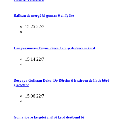
Balîsan de mergê bi guman ê cinîyêke
15:25 22/7
1ine pêvînayîşê Peyasî dewa Fenûşî de dewam kerd
15:14 22/7
Dosyaya Gulistan Doku: Do Dêrsim û Erzirom de îfade bêrê
girewtene
15:06 22/7
Gumanbaro ke şîdet cinî rê kerd destbend bi