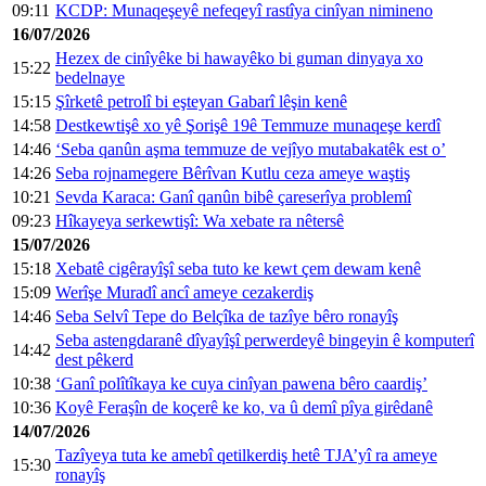
09:11
KCDP: Munaqeşeyê nefeqeyî rastîya cinîyan nimineno
16/07/2026
Hezex de cinîyêke bi hawayêko bi guman dinyaya xo
15:22
bedelnaye
15:15
Şîrketê petrolî bi eşteyan Gabarî lêşin kenê
14:58
Destkewtişê xo yê Şorişê 19ê Temmuze munaqeşe kerdî
14:46
‘Seba qanûn aşma temmuze de vejîyo mutabakatêk est o’
14:26
Seba rojnamegere Bêrîvan Kutlu ceza ameye waştiş
10:21
Sevda Karaca: Ganî qanûn bibê çareserîya problemî
09:23
Hîkayeya serkewtişî: Wa xebate ra nêtersê
15/07/2026
15:18
Xebatê cigêrayîşî seba tuto ke kewt çem dewam kenê
15:09
Werîşe Muradî ancî ameye cezakerdiş
14:46
Seba Selvî Tepe do Belçîka de tazîye bêro ronayîş
Seba astengdaranê dîyayîşî perwerdeyê bingeyin ê komputerî
14:42
dest pêkerd
10:38
‘Ganî polîtîkaya ke cuya cinîyan pawena bêro caardiş’
10:36
Koyê Feraşîn de koçerê ke ko, va û demî pîya girêdanê
14/07/2026
Tazîyeya tuta ke amebî qetilkerdiş hetê TJA’yî ra ameye
15:30
ronayîş