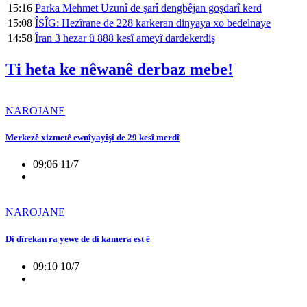
15:16
Parka Mehmet Uzunî de şarî dengbêjan goşdarî kerd
15:08
ÎSÎG: Hezîrane de 228 karkeran dinyaya xo bedelnaye
14:58
Îran 3 hezar û 888 kesî ameyî dardekerdiş
Ti heta ke nêwanê derbaz mebe!
NAROJANE
Merkezê xizmetê ewnîyayîşî de 29 kesî merdî
09:06 11/7
NAROJANE
Di dîrekan ra yewe de di kamera est ê
09:10 10/7