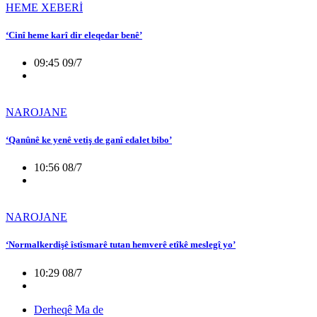
HEME XEBERİ
‘Cinî heme karî dir eleqedar benê’
09:45 09/7
NAROJANE
‘Qanûnê ke yenê vetiş de ganî edalet bibo’
10:56 08/7
NAROJANE
‘Normalkerdişê îstîsmarê tutan hemverê etîkê meslegî yo’
10:29 08/7
Derheqê Ma de