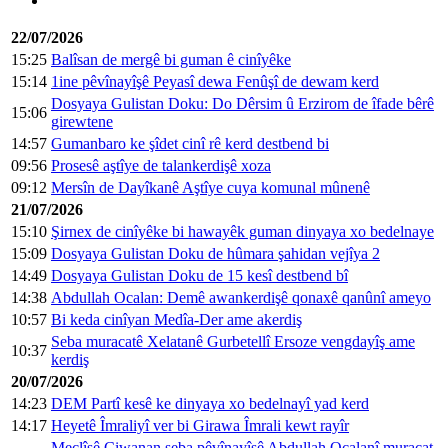
22/07/2026
15:25
Balîsan de mergê bi guman ê cinîyêke
15:14
1ine pêvînayîşê Peyasî dewa Fenûşî de dewam kerd
Dosyaya Gulistan Doku: Do Dêrsim û Erzirom de îfade bêrê
15:06
girewtene
14:57
Gumanbaro ke şîdet cinî rê kerd destbend bi
09:56
Prosesê aştîye de talankerdişê xoza
09:12
Mersîn de Dayîkanê Aştîye cuya komunal mûnenê
21/07/2026
15:10
Şirnex de cinîyêke bi hawayêk guman dinyaya xo bedelnaye
15:09
Dosyaya Gulistan Doku de hûmara şahidan vejîya 2
14:49
Dosyaya Gulistan Doku de 15 kesî destbend bî
14:38
Abdullah Ocalan: Demê awankerdişê qonaxê qanûnî ameyo
10:57
Bi keda cinîyan Medîa-Der ame akerdiş
Seba muracatê Xelatanê Gurbetellî Ersoze vengdayîş ame
10:37
kerdiş
20/07/2026
14:23
DEM Partî kesê ke dinyaya xo bedelnayî yad kerd
14:17
Heyetê Îmraliyî ver bi Girawa Îmrali kewt rayîr
Meclîsê Ciwanan seba pêvînayîşê Abdullah Ocalanî muracat