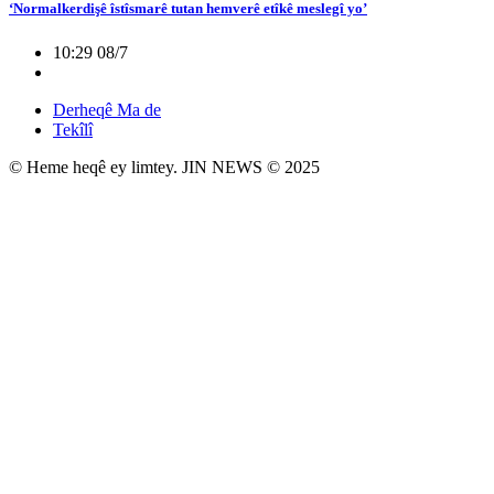
‘Normalkerdişê îstîsmarê tutan hemverê etîkê meslegî yo’
10:29 08/7
Derheqê Ma de
Tekîlî
© Heme heqê ey limtey. JIN NEWS © 2025