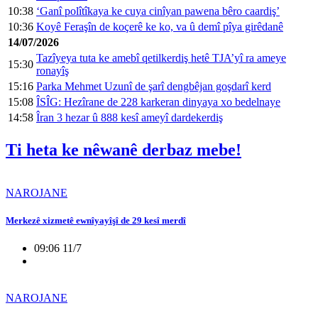
10:38
‘Ganî polîtîkaya ke cuya cinîyan pawena bêro caardiş’
10:36
Koyê Feraşîn de koçerê ke ko, va û demî pîya girêdanê
14/07/2026
Tazîyeya tuta ke amebî qetilkerdiş hetê TJA’yî ra ameye
15:30
ronayîş
15:16
Parka Mehmet Uzunî de şarî dengbêjan goşdarî kerd
15:08
ÎSÎG: Hezîrane de 228 karkeran dinyaya xo bedelnaye
14:58
Îran 3 hezar û 888 kesî ameyî dardekerdiş
Ti heta ke nêwanê derbaz mebe!
NAROJANE
Merkezê xizmetê ewnîyayîşî de 29 kesî merdî
09:06 11/7
NAROJANE