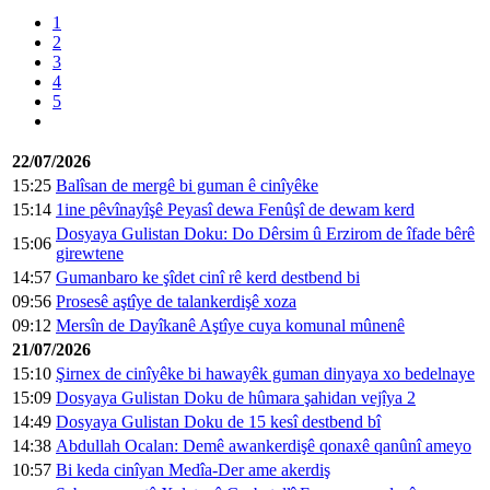
1
2
3
4
5
22/07/2026
15:25
Balîsan de mergê bi guman ê cinîyêke
15:14
1ine pêvînayîşê Peyasî dewa Fenûşî de dewam kerd
Dosyaya Gulistan Doku: Do Dêrsim û Erzirom de îfade bêrê
15:06
girewtene
14:57
Gumanbaro ke şîdet cinî rê kerd destbend bi
09:56
Prosesê aştîye de talankerdişê xoza
09:12
Mersîn de Dayîkanê Aştîye cuya komunal mûnenê
21/07/2026
15:10
Şirnex de cinîyêke bi hawayêk guman dinyaya xo bedelnaye
15:09
Dosyaya Gulistan Doku de hûmara şahidan vejîya 2
14:49
Dosyaya Gulistan Doku de 15 kesî destbend bî
14:38
Abdullah Ocalan: Demê awankerdişê qonaxê qanûnî ameyo
10:57
Bi keda cinîyan Medîa-Der ame akerdiş