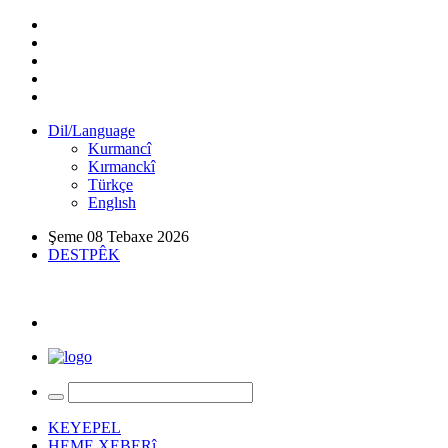
Dil/Language
Kurmancî
Kırmanckî
Türkçe
Englısh
Şeme 08 Tebaxe 2026
DESTPÊK
KEYEPEL
HEME XEBERî