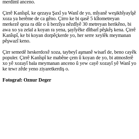
merdimî anceno.
Çirrê Kanîspî, ke qezaya Şaxî ya Wanî de yo, mîyanê weşikbîyayîşê
xoza ya herême de ca gêno. Çirro ke bi qasê 5 kîlometreyan
merkezê qeza ra dûr o û berzîya nêzdîyê 30 metreyan herikêno, bi
awa xo ya zelal a koyan ra yena, şayîyêke dîtbarî pêşkêş kena. Çirrê
Kanîspî, ke bi koyan dorpêçkerde yo, her serre xeylêk meymanan
pêşwazî keno.
Çirr semedê heskerdoxê xoza, taybeyî aşmanê wisarî de, beno cayêk
populer. Çirrê Kanîspî ke mabêne çem û koyan de yo, bi atmosferê
xo yê xozayî bala meymanan anceno û yew cayê xozayî yê Wanî yo
ke tewr zêde yeno ziyaretkerdiş o.
Fotograf: Oznur Deger