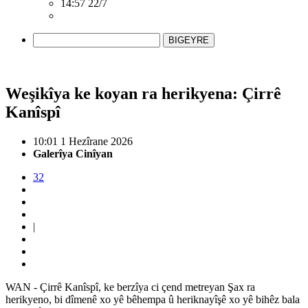
14:57 22/7
BIGEYRE
Weşikîya ke koyan ra herikyena: Çirrê
Kanîspî
10:01 1 Hezîrane 2026
Galerîya Cinîyan
32
|
WAN - Çirrê Kanîspî, ke berzîya ci çend metreyan Şax ra
herikyeno, bi dîmenê xo yê bêhempa û heriknayîşê xo yê bihêz bala