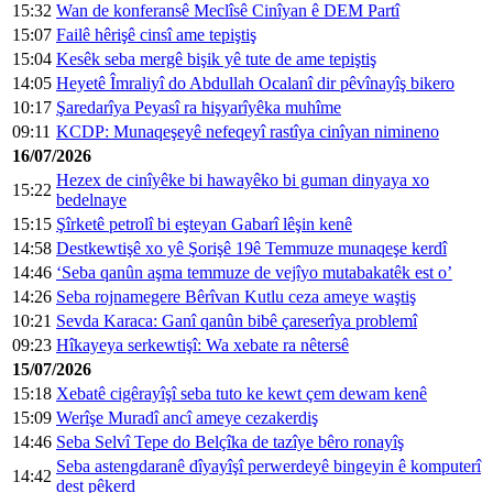
15:32
Wan de konferansê Meclîsê Cinîyan ê DEM Partî
15:07
Failê hêrişê cinsî ame tepiştiş
15:04
Kesêk seba mergê bişik yê tute de ame tepiştiş
14:05
Heyetê Îmraliyî do Abdullah Ocalanî dir pêvînayîş bikero
10:17
Şaredarîya Peyasî ra hişyarîyêka muhîme
09:11
KCDP: Munaqeşeyê nefeqeyî rastîya cinîyan nimineno
16/07/2026
Hezex de cinîyêke bi hawayêko bi guman dinyaya xo
15:22
bedelnaye
15:15
Şîrketê petrolî bi eşteyan Gabarî lêşin kenê
14:58
Destkewtişê xo yê Şorişê 19ê Temmuze munaqeşe kerdî
14:46
‘Seba qanûn aşma temmuze de vejîyo mutabakatêk est o’
14:26
Seba rojnamegere Bêrîvan Kutlu ceza ameye waştiş
10:21
Sevda Karaca: Ganî qanûn bibê çareserîya problemî
09:23
Hîkayeya serkewtişî: Wa xebate ra nêtersê
15/07/2026
15:18
Xebatê cigêrayîşî seba tuto ke kewt çem dewam kenê
15:09
Werîşe Muradî ancî ameye cezakerdiş
14:46
Seba Selvî Tepe do Belçîka de tazîye bêro ronayîş
Seba astengdaranê dîyayîşî perwerdeyê bingeyin ê komputerî
14:42
dest pêkerd