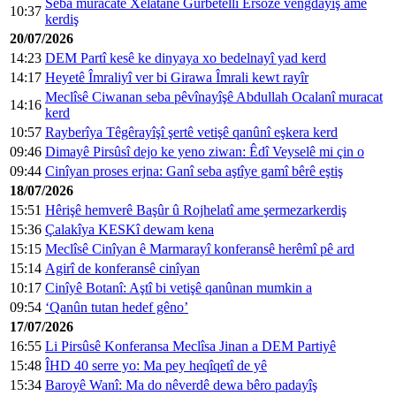
Seba muracatê Xelatanê Gurbetellî Ersoze vengdayîş ame
10:37
kerdiş
20/07/2026
14:23
DEM Partî kesê ke dinyaya xo bedelnayî yad kerd
14:17
Heyetê Îmraliyî ver bi Girawa Îmrali kewt rayîr
Meclîsê Ciwanan seba pêvînayîşê Abdullah Ocalanî muracat
14:16
kerd
10:57
Rayberîya Têgêrayîşî şertê vetişê qanûnî eşkera kerd
09:46
Dimayê Pirsûsî dejo ke yeno ziwan: Êdî Veyselê mi çin o
09:44
Cinîyan proses erjna: Ganî seba aştîye gamî bêrê eştiş
18/07/2026
15:51
Hêrişê hemverê Başûr û Rojhelatî ame şermezarkerdiş
15:36
Çalakîya KESKî dewam kena
15:15
Meclîsê Cinîyan ê Marmarayî konferansê herêmî pê ard
15:14
Agirî de konferansê cinîyan
10:17
Cinîyê Botanî: Aştî bi vetişê qanûnan mumkin a
09:54
‘Qanûn tutan hedef gêno’
17/07/2026
16:55
Li Pirsûsê Konferansa Meclîsa Jinan a DEM Partiyê
15:48
ÎHD 40 serre yo: Ma pey heqîqetî de yê
15:34
Baroyê Wanî: Ma do nêverdê dewa bêro padayîş