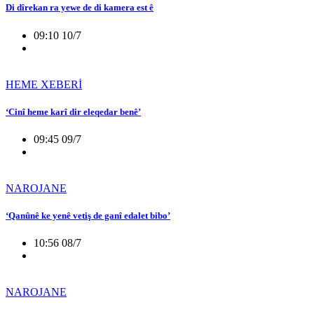
Di dîrekan ra yewe de di kamera est ê
09:10 10/7
HEME XEBERİ
‘Cinî heme karî dir eleqedar benê’
09:45 09/7
NAROJANE
‘Qanûnê ke yenê vetiş de ganî edalet bibo’
10:56 08/7
NAROJANE