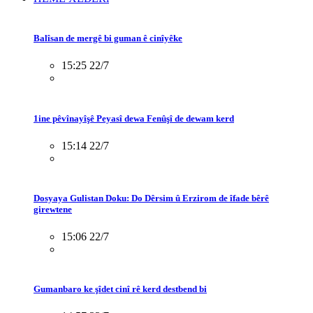
Balîsan de mergê bi guman ê cinîyêke
15:25 22/7
1ine pêvînayîşê Peyasî dewa Fenûşî de dewam kerd
15:14 22/7
Dosyaya Gulistan Doku: Do Dêrsim û Erzirom de îfade bêrê
girewtene
15:06 22/7
Gumanbaro ke şîdet cinî rê kerd destbend bi