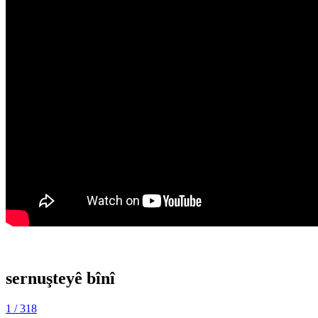
sernuşteyê bînî
1
/ 318