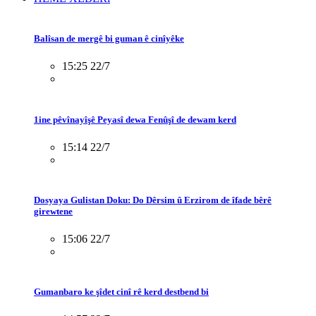
Balîsan de mergê bi guman ê cinîyêke
15:25 22/7
1ine pêvînayîşê Peyasî dewa Fenûşî de dewam kerd
15:14 22/7
Dosyaya Gulistan Doku: Do Dêrsim û Erzirom de îfade bêrê
girewtene
15:06 22/7
Gumanbaro ke şîdet cinî rê kerd destbend bi