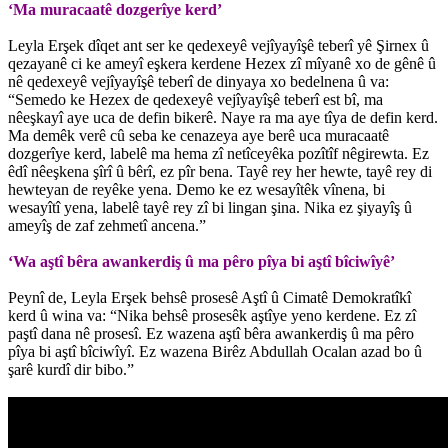
‘Ma muracaatê dozgerîye kerd’
Leyla Erşek dîqet ant ser ke qedexeyê vejîyayîşê teberî yê Şirnex û
qezayanê ci ke ameyî eşkera kerdene Hezex zî mîyanê xo de gênê û
nê qedexeyê vejîyayîşê teberî de dinyaya xo bedelnena û va:
“Semedo ke Hezex de qedexeyê vejîyayîşê teberî est bî, ma
nêeşkayî aye uca de defin bikerê. Naye ra ma aye tîya de defin kerd.
Ma demêk verê cû seba ke cenazeya aye berê uca muracaatê
dozgerîye kerd, labelê ma hema zî netîceyêka pozîtîf nêgirewta. Ez
êdî nêeşkena şîrî û bêrî, ez pîr bena. Tayê rey her hewte, tayê rey di
hewteyan de reyêke yena. Demo ke ez wesayîtêk vînena, bi
wesayîtî yena, labelê tayê rey zî bi lingan şina. Nika ez şiyayîş û
ameyîş de zaf zehmetî ancena.”
‘Wa aştî bêra awankerdiş û ma pêro pîya bi aştî bîciwîyê’
Peynî de, Leyla Erşek behsê prosesê Aştî û Cimatê Demokratîkî
kerd û wina va: “Nika behsê prosesêk aştîye yeno kerdene. Ez zî
paştî dana nê prosesî. Ez wazena aştî bêra awankerdiş û ma pêro
pîya bi aştî bîciwîyî. Ez wazena Birêz Abdullah Ocalan azad bo û
şarê kurdî dir bibo.”