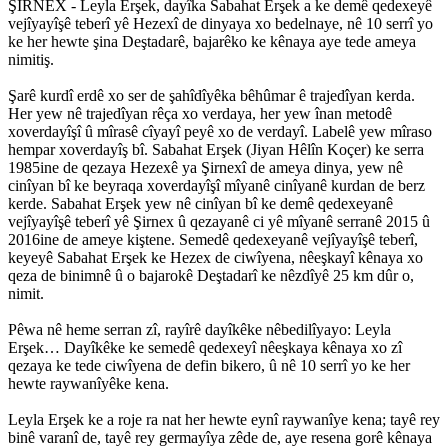
ŞIRNEX - Leyla Erşek, dayîka Sabahat Erşek a ke demê qedexeyê
vejîyayîşê teberî yê Hezexî de dinyaya xo bedelnaye, nê 10 serrî yo
ke her hewte şina Deştadarê, bajarêko ke kênaya aye tede ameya
nimitiş.
Şarê kurdî erdê xo ser de şahîdîyêka bêhûmar ê trajedîyan kerda.
Her yew nê trajedîyan rêça xo verdaya, her yew înan metodê
xoverdayîşî û mîrasê cîyayî peyê xo de verdayî. Labelê yew mîraso
hempar xoverdayîş bî. Sabahat Erşek (Jiyan Hêlîn Koçer) ke serra
1985ine de qezaya Hezexê ya Şirnexî de ameya dinya, yew nê
cinîyan bî ke beyraqa xoverdayîşî mîyanê cinîyanê kurdan de berz
kerde. Sabahat Erşek yew nê cinîyan bî ke demê qedexeyanê
vejîyayîşê teberî yê Şirnex û qezayanê ci yê mîyanê serranê 2015 û
2016ine de ameye kiştene. Semedê qedexeyanê vejîyayîşê teberî,
keyeyê Sabahat Erşek ke Hezex de ciwîyena, nêeşkayî kênaya xo
qeza de binimnê û o bajarokê Deştadarî ke nêzdîyê 25 km dûr o,
nimit.
Pêwa nê heme serran zî, rayîrê dayîkêke nêbedilîyayo: Leyla
Erşek… Dayîkêke ke semedê qedexeyî nêeşkaya kênaya xo zî
qezaya ke tede ciwîyena de defin bikero, û nê 10 serrî yo ke her
hewte raywanîyêke kena.
Leyla Erşek ke a roje ra nat her hewte eynî raywanîye kena; tayê rey
binê varanî de, tayê rey germayîya zêde de, aye resena gorê kênaya