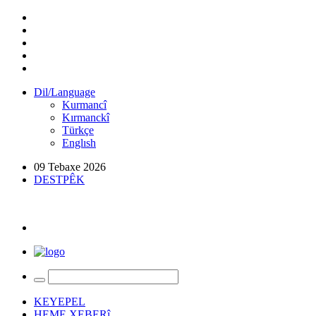
Dil/Language
Kurmancî
Kırmanckî
Türkçe
Englısh
09 Tebaxe 2026
DESTPÊK
KEYEPEL
HEME XEBERî