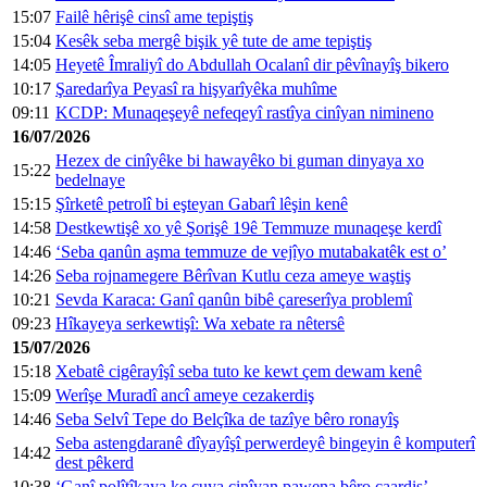
15:07
Failê hêrişê cinsî ame tepiştiş
15:04
Kesêk seba mergê bişik yê tute de ame tepiştiş
14:05
Heyetê Îmraliyî do Abdullah Ocalanî dir pêvînayîş bikero
10:17
Şaredarîya Peyasî ra hişyarîyêka muhîme
09:11
KCDP: Munaqeşeyê nefeqeyî rastîya cinîyan nimineno
16/07/2026
Hezex de cinîyêke bi hawayêko bi guman dinyaya xo
15:22
bedelnaye
15:15
Şîrketê petrolî bi eşteyan Gabarî lêşin kenê
14:58
Destkewtişê xo yê Şorişê 19ê Temmuze munaqeşe kerdî
14:46
‘Seba qanûn aşma temmuze de vejîyo mutabakatêk est o’
14:26
Seba rojnamegere Bêrîvan Kutlu ceza ameye waştiş
10:21
Sevda Karaca: Ganî qanûn bibê çareserîya problemî
09:23
Hîkayeya serkewtişî: Wa xebate ra nêtersê
15/07/2026
15:18
Xebatê cigêrayîşî seba tuto ke kewt çem dewam kenê
15:09
Werîşe Muradî ancî ameye cezakerdiş
14:46
Seba Selvî Tepe do Belçîka de tazîye bêro ronayîş
Seba astengdaranê dîyayîşî perwerdeyê bingeyin ê komputerî
14:42
dest pêkerd
10:38
‘Ganî polîtîkaya ke cuya cinîyan pawena bêro caardiş’