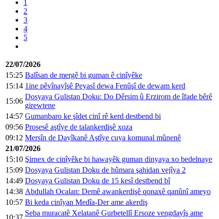
1
2
3
4
5
22/07/2026
15:25
Balîsan de mergê bi guman ê cinîyêke
15:14
1ine pêvînayîşê Peyasî dewa Fenûşî de dewam kerd
Dosyaya Gulistan Doku: Do Dêrsim û Erzirom de îfade bêrê
15:06
girewtene
14:57
Gumanbaro ke şîdet cinî rê kerd destbend bi
09:56
Prosesê aştîye de talankerdişê xoza
09:12
Mersîn de Dayîkanê Aştîye cuya komunal mûnenê
21/07/2026
15:10
Şirnex de cinîyêke bi hawayêk guman dinyaya xo bedelnaye
15:09
Dosyaya Gulistan Doku de hûmara şahidan vejîya 2
14:49
Dosyaya Gulistan Doku de 15 kesî destbend bî
14:38
Abdullah Ocalan: Demê awankerdişê qonaxê qanûnî ameyo
10:57
Bi keda cinîyan Medîa-Der ame akerdiş
Seba muracatê Xelatanê Gurbetellî Ersoze vengdayîş ame
10:37