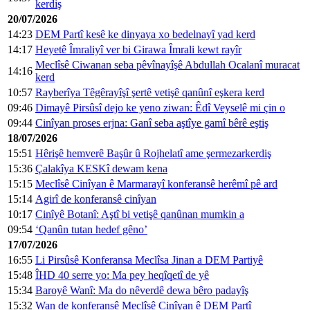
kerdiş
20/07/2026
14:23
DEM Partî kesê ke dinyaya xo bedelnayî yad kerd
14:17
Heyetê Îmraliyî ver bi Girawa Îmrali kewt rayîr
Meclîsê Ciwanan seba pêvînayîşê Abdullah Ocalanî muracat
14:16
kerd
10:57
Rayberîya Têgêrayîşî şertê vetişê qanûnî eşkera kerd
09:46
Dimayê Pirsûsî dejo ke yeno ziwan: Êdî Veyselê mi çin o
09:44
Cinîyan proses erjna: Ganî seba aştîye gamî bêrê eştiş
18/07/2026
15:51
Hêrişê hemverê Başûr û Rojhelatî ame şermezarkerdiş
15:36
Çalakîya KESKî dewam kena
15:15
Meclîsê Cinîyan ê Marmarayî konferansê herêmî pê ard
15:14
Agirî de konferansê cinîyan
10:17
Cinîyê Botanî: Aştî bi vetişê qanûnan mumkin a
09:54
‘Qanûn tutan hedef gêno’
17/07/2026
16:55
Li Pirsûsê Konferansa Meclîsa Jinan a DEM Partiyê
15:48
ÎHD 40 serre yo: Ma pey heqîqetî de yê
15:34
Baroyê Wanî: Ma do nêverdê dewa bêro padayîş
15:32
Wan de konferansê Meclîsê Cinîyan ê DEM Partî