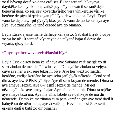
xo û bêveng destê xo dana erdî ser. Bi her serdanî, hîkayeya
dayîkêke ke cuye kilmêr, vatişê peyênî yê nêvatî û serranê dejê
bêpeynî gêna xo ser, sey xoverdayîşêko vera vînîkerdişê vîrî ke
herême de pîya bi qedexeyan pîl bîyo, dewam kena. Leyla Erşek
vana ke dejo tewr pîl şîyayîş bixo yo. A vana demo ke kênaya aye
şîye, aye zanayîne ke tenê cesedê aye do bimano.
Leyla Erşek ajansê ma rê derheqê kênaya xo Sabahat Erşek û cuye
xo ya ke nê 10 serranê vîyarteyan de mîyanê bajar û dewe de
vîyarta, qisey kerd.
‘Cuye aye her wext serê têkoşînî bîye’
Leyla Erşek qisey kena ke kênaya aye Sabahat verê mergê xo di
serrî zindan de mendebî û wina va: “Dimayê ke zindan ra vejîya,
cuye aye her wext serê têkoşînî bîye. Aye her wext xo sûcdar
kerdêne, endîşe kerdêne ke aye seba şarî çîyêk nêkerdo. Çend serrî
dima, aye tewrê PKK’yî bîye. Aye di serrî koyan de mende. Dima ra
aye ameye Hezex. Aye 6-7 aşmî Hezex de mende. Mi qet
nêzanayîne ke aye ameya bajar. Aye nê ma ra nimit. Dima ra rojêke
aye ameye taxa ma. Aye ma vîna, labelê aye qet keye de ma dir
nêmende. Demo ke merdiman ci ra pers kerdêne çira aye verê dadî û
babîyê xo de nêmanena, aye zî vatêne, ‘Hevalê mi est ê, ez senî
eşkena dadî û babî xo dir bimana?’”