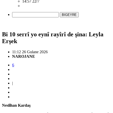
14:57 22/7
BIGEYRE
Bi 10 serrî yo eynî rayîrî de şina: Leyla
Erşek
11:12 26 Gulane 2026
NAROJANE
6
|
Neslîhan Kardaş