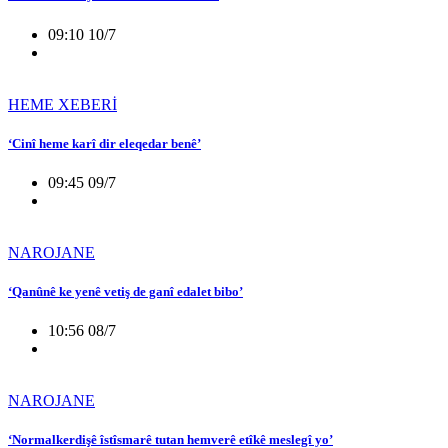
09:10 10/7
HEME XEBERİ
‘Cinî heme karî dir eleqedar benê’
09:45 09/7
NAROJANE
‘Qanûnê ke yenê vetiş de ganî edalet bibo’
10:56 08/7
NAROJANE
‘Normalkerdişê îstîsmarê tutan hemverê etîkê meslegî yo’