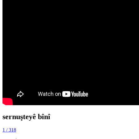
sernuşteyê bînî
1
/ 318