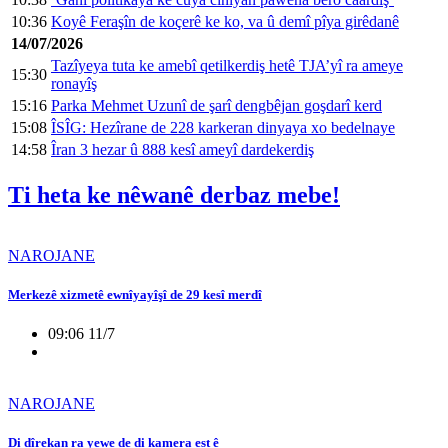
10:36
Koyê Feraşîn de koçerê ke ko, va û demî pîya girêdanê
14/07/2026
Tazîyeya tuta ke amebî qetilkerdiş hetê TJA’yî ra ameye
15:30
ronayîş
15:16
Parka Mehmet Uzunî de şarî dengbêjan goşdarî kerd
15:08
ÎSÎG: Hezîrane de 228 karkeran dinyaya xo bedelnaye
14:58
Îran 3 hezar û 888 kesî ameyî dardekerdiş
Ti heta ke nêwanê derbaz mebe!
NAROJANE
Merkezê xizmetê ewnîyayîşî de 29 kesî merdî
09:06 11/7
NAROJANE
Di dîrekan ra yewe de di kamera est ê