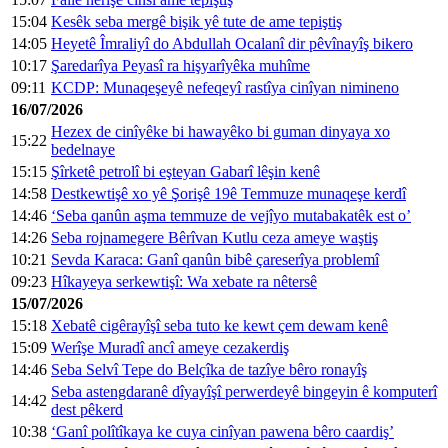
15:04
Kesêk seba mergê bişik yê tute de ame tepiştiş
14:05
Heyetê Îmraliyî do Abdullah Ocalanî dir pêvînayîş bikero
10:17
Şaredarîya Peyasî ra hişyarîyêka muhîme
09:11
KCDP: Munaqeşeyê nefeqeyî rastîya cinîyan nimineno
16/07/2026
Hezex de cinîyêke bi hawayêko bi guman dinyaya xo
15:22
bedelnaye
15:15
Şîrketê petrolî bi eşteyan Gabarî lêşin kenê
14:58
Destkewtişê xo yê Şorişê 19ê Temmuze munaqeşe kerdî
14:46
‘Seba qanûn aşma temmuze de vejîyo mutabakatêk est o’
14:26
Seba rojnamegere Bêrîvan Kutlu ceza ameye waştiş
10:21
Sevda Karaca: Ganî qanûn bibê çareserîya problemî
09:23
Hîkayeya serkewtişî: Wa xebate ra nêtersê
15/07/2026
15:18
Xebatê cigêrayîşî seba tuto ke kewt çem dewam kenê
15:09
Werîşe Muradî ancî ameye cezakerdiş
14:46
Seba Selvî Tepe do Belçîka de tazîye bêro ronayîş
Seba astengdaranê dîyayîşî perwerdeyê bingeyin ê komputerî
14:42
dest pêkerd
10:38
‘Ganî polîtîkaya ke cuya cinîyan pawena bêro caardiş’