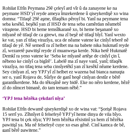
Rohilat Efrîn Peymana 29ê çeleyî ard vîr û da zanayene ke na
peymane HSD’yî reyde ameya îmzekerdene û qiseykerdişê xo wina
domna: “Tifaqê 29ê aşme, tîfaqêko pêroyî bi. Yanî na peymane tena
seba kesêkî, beşêkî yan zî HSD de tena seba camêrdan nêamebî
viraştene. HSD bi heme temsîlkaranê xo, bi heme beşananê xo
mîyanê nê tifaqî de ca girewt, ma zî beşê nê tifaqî bîyî. Yanî wexto
ke vat, yan zî tifaq virazîya, uca de nêame vatene ke cinîyî teberê nê
tifaqî de yê. Nê semedî ra zî helbet ma na babete nika hukmatî reyde
zî, wezaretê pawitişî reyde zî muanweşa kerde. Nika hetê Hukmatê
Demkî ra yeno vatene ke ‘Seba ke mîyanê artêşe de cinîyî çin î,
nêbeno ke cinîyî ca bigîrê’. Labelê ma zî naye vanî, yanî; tifaqêk
virazîya, no tifaq tena seba cinsîyetêkî yan zî kesêkî nêame kerdene.
Sey cinîyan zî, sey YPJ’yî zî helbet ez wazena bal bianca nanuqta
ser o, yanî Rojava de, Sûrîye de ganî heqê cinîyan destûr e bêrê
garantîkerdene. Ma do têkoşînê ney bidê. Eke no nêro kerdene, hêzê
zî do nîmcet bimanê, do tam temam nêbê.”
‘YPJ tena hêzêka çekdarî nîya’
Rohilat Efrîn dewamê qiseykerdişê xo de wina vat: “Şorişê Rojava
15 serrî yo. Zîhnîyet û felsefeyê YPJ’yî heme dinya de vila bîyo.
YPJ tena bi çek nîya; YPJ hem hêzêka rêxistinî ya hem zî hêzêka
pawitişî ya. Ma nê felsefeyê cuye xo esas gênê. Cinî kamca de bê,
ganî bêrê pawitene.”