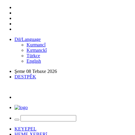
Dil/Language
Kurmancî
Kırmanckî
Türkçe
Englısh
Şeme 08 Tebaxe 2026
DESTPÊK
KEYEPEL
HEME XEBERî