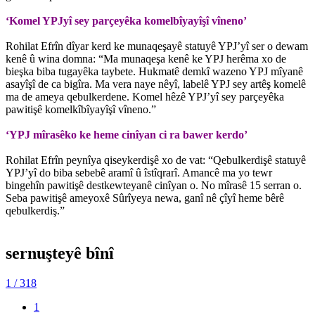
‘Komel YPJyî sey parçeyêka komelbîyayîşî vîneno’
Rohilat Efrîn dîyar kerd ke munaqeşayê statuyê YPJ’yî ser o dewam
kenê û wina domna: “Ma munaqeşa kenê ke YPJ herêma xo de
bieşka biba tugayêka taybete. Hukmatê demkî wazeno YPJ mîyanê
asayîşî de ca bigîra. Ma vera naye nêyî, labelê YPJ sey artêş komelê
ma de ameya qebulkerdene. Komel hêzê YPJ’yî sey parçeyêka
pawitişê komelkîbîyayîşî vîneno.”
‘YPJ mîrasêko ke heme cinîyan ci ra bawer kerdo’
Rohilat Efrîn peynîya qiseykerdişê xo de vat: “Qebulkerdişê statuyê
YPJ’yî do biba sebebê aramî û îstîqrarî. Amancê ma yo tewr
bingehîn pawitişê destkewteyanê cinîyan o. No mîrasê 15 serran o.
Seba pawitişê ameyoxê Sûrîyeya newa, ganî nê çîyî heme bêrê
qebulkerdiş.”
sernuşteyê bînî
1
/ 318
1