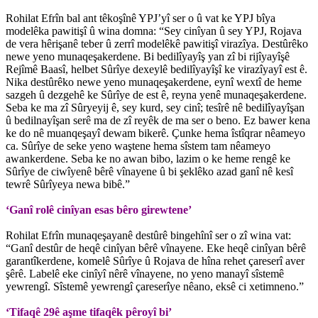
Rohilat Efrîn bal ant têkoşînê YPJ’yî ser o û vat ke YPJ bîya
modelêka pawitişî û wina domna: “Sey cinîyan û sey YPJ, Rojava
de vera hêrişanê teber û zerrî modelêkê pawitişî virazîya. Destûrêko
newe yeno munaqeşakerdene. Bi bedilîyayîş yan zî bi rijîyayîşê
Rejîmê Baasî, helbet Sûrîye dexeylê bedilîyayîşî ke virazîyayî est ê.
Nika destûrêko newe yeno munaqeşakerdene, eynî wextî de heme
sazgeh û dezgehê ke Sûrîye de est ê, reyna yenê munaqeşakerdene.
Seba ke ma zî Sûryeyij ê, sey kurd, sey cinî; tesîrê nê bedilîyayîşan
û bedilnayîşan serê ma de zî reyêk de ma ser o beno. Ez bawer kena
ke do nê muanqeşayî dewam bikerê. Çunke hema îstîqrar nêameyo
ca. Sûrîye de seke yeno waştene hema sîstem tam nêameyo
awankerdene. Seba ke no awan bibo, lazim o ke heme rengê ke
Sûrîye de ciwîyenê bêrê vînayene û bi şeklêko azad ganî nê kesî
tewrê Sûrîyeya newa bibê.”
‘Ganî rolê cinîyan esas bêro girewtene’
Rohilat Efrîn munaqeşayanê destûrê bingehînî ser o zî wina vat:
“Ganî destûr de heqê cinîyan bêrê vînayene. Eke heqê cinîyan bêrê
garantîkerdene, komelê Sûrîye û Rojava de hîna rehet çareserî aver
şêrê. Labelê eke cinîyî nêrê vînayene, no yeno manayî sîstemê
yewrengî. Sîstemê yewrengî çareserîye nêano, eksê ci xetimneno.”
‘Tifaqê 29ê aşme tifaqêk pêroyî bi’