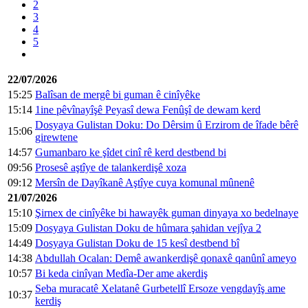
2
3
4
5
22/07/2026
15:25
Balîsan de mergê bi guman ê cinîyêke
15:14
1ine pêvînayîşê Peyasî dewa Fenûşî de dewam kerd
Dosyaya Gulistan Doku: Do Dêrsim û Erzirom de îfade bêrê
15:06
girewtene
14:57
Gumanbaro ke şîdet cinî rê kerd destbend bi
09:56
Prosesê aştîye de talankerdişê xoza
09:12
Mersîn de Dayîkanê Aştîye cuya komunal mûnenê
21/07/2026
15:10
Şirnex de cinîyêke bi hawayêk guman dinyaya xo bedelnaye
15:09
Dosyaya Gulistan Doku de hûmara şahidan vejîya 2
14:49
Dosyaya Gulistan Doku de 15 kesî destbend bî
14:38
Abdullah Ocalan: Demê awankerdişê qonaxê qanûnî ameyo
10:57
Bi keda cinîyan Medîa-Der ame akerdiş
Seba muracatê Xelatanê Gurbetellî Ersoze vengdayîş ame
10:37
kerdiş