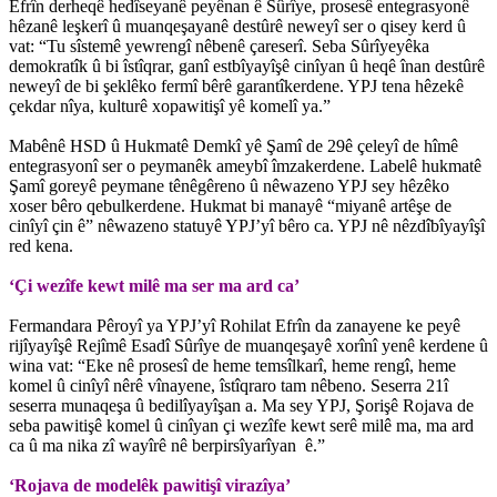
Efrîn derheqê hedîseyanê peyênan ê Sûrîye, prosesê entegrasyonê
hêzanê leşkerî û muanqeşayanê destûrê neweyî ser o qisey kerd û
vat: “Tu sîstemê yewrengî nêbenê çareserî. Seba Sûrîyeyêka
demokratîk û bi îstîqrar, ganî estbîyayîşê cinîyan û heqê înan destûrê
neweyî de bi şeklêko fermî bêrê garantîkerdene. YPJ tena hêzekê
çekdar nîya, kulturê xopawitişî yê komelî ya.”
Mabênê HSD û Hukmatê Demkî yê Şamî de 29ê çeleyî de hîmê
entegrasyonî ser o peymanêk ameybî îmzakerdene. Labelê hukmatê
Şamî goreyê peymane tênêgêreno û nêwazeno YPJ sey hêzêko
xoser bêro qebulkerdene. Hukmat bi manayê “miyanê artêşe de
cinîyî çin ê” nêwazeno statuyê YPJ’yî bêro ca. YPJ nê nêzdîbîyayîşî
red kena.
‘Çi wezîfe kewt milê ma ser ma ard ca’
Fermandara Pêroyî ya YPJ’yî Rohilat Efrîn da zanayene ke peyê
rijîyayîşê Rejîmê Esadî Sûrîye de muanqeşayê xorînî yenê kerdene û
wina vat: “Eke nê prosesî de heme temsîlkarî, heme rengî, heme
komel û cinîyî nêrê vînayene, îstîqraro tam nêbeno. Seserra 21î
seserra munaqeşa û bedilîyayîşan a. Ma sey YPJ, Şorişê Rojava de
seba pawitişê komel û cinîyan çi wezîfe kewt serê milê ma, ma ard
ca û ma nika zî wayîrê nê berpirsîyarîyan ê.”
‘Rojava de modelêk pawitişî virazîya’