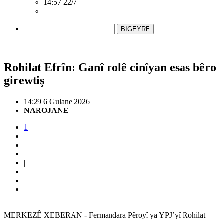
14:57 22/7
BIGEYRE
Rohilat Efrîn: Ganî rolê cinîyan esas bêro
girewtiş
14:29 6 Gulane 2026
NAROJANE
1
|
MERKEZÊ XEBERAN - Fermandara Pêroyî ya YPJ’yî Rohilat