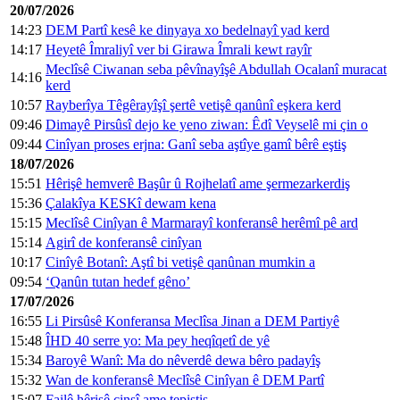
20/07/2026
14:23
DEM Partî kesê ke dinyaya xo bedelnayî yad kerd
14:17
Heyetê Îmraliyî ver bi Girawa Îmrali kewt rayîr
Meclîsê Ciwanan seba pêvînayîşê Abdullah Ocalanî muracat
14:16
kerd
10:57
Rayberîya Têgêrayîşî şertê vetişê qanûnî eşkera kerd
09:46
Dimayê Pirsûsî dejo ke yeno ziwan: Êdî Veyselê mi çin o
09:44
Cinîyan proses erjna: Ganî seba aştîye gamî bêrê eştiş
18/07/2026
15:51
Hêrişê hemverê Başûr û Rojhelatî ame şermezarkerdiş
15:36
Çalakîya KESKî dewam kena
15:15
Meclîsê Cinîyan ê Marmarayî konferansê herêmî pê ard
15:14
Agirî de konferansê cinîyan
10:17
Cinîyê Botanî: Aştî bi vetişê qanûnan mumkin a
09:54
‘Qanûn tutan hedef gêno’
17/07/2026
16:55
Li Pirsûsê Konferansa Meclîsa Jinan a DEM Partiyê
15:48
ÎHD 40 serre yo: Ma pey heqîqetî de yê
15:34
Baroyê Wanî: Ma do nêverdê dewa bêro padayîş
15:32
Wan de konferansê Meclîsê Cinîyan ê DEM Partî
15:07
Failê hêrişê cinsî ame tepiştiş