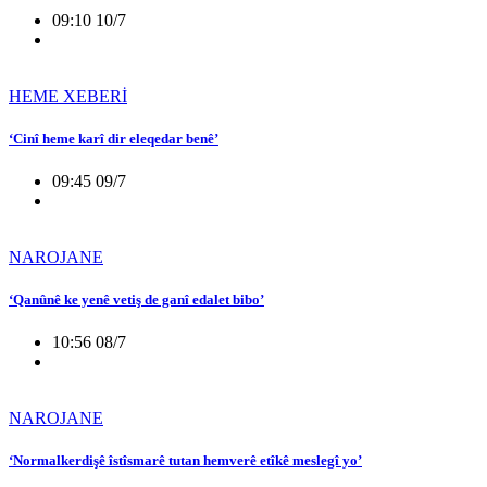
09:10 10/7
HEME XEBERİ
‘Cinî heme karî dir eleqedar benê’
09:45 09/7
NAROJANE
‘Qanûnê ke yenê vetiş de ganî edalet bibo’
10:56 08/7
NAROJANE
‘Normalkerdişê îstîsmarê tutan hemverê etîkê meslegî yo’