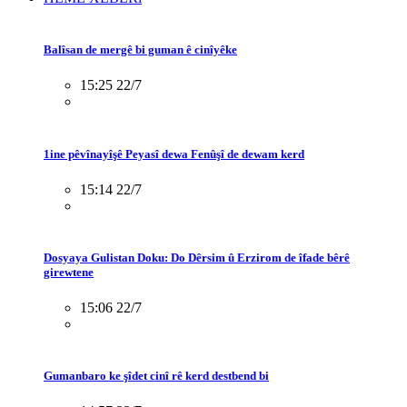
Balîsan de mergê bi guman ê cinîyêke
15:25 22/7
1ine pêvînayîşê Peyasî dewa Fenûşî de dewam kerd
15:14 22/7
Dosyaya Gulistan Doku: Do Dêrsim û Erzirom de îfade bêrê
girewtene
15:06 22/7
Gumanbaro ke şîdet cinî rê kerd destbend bi