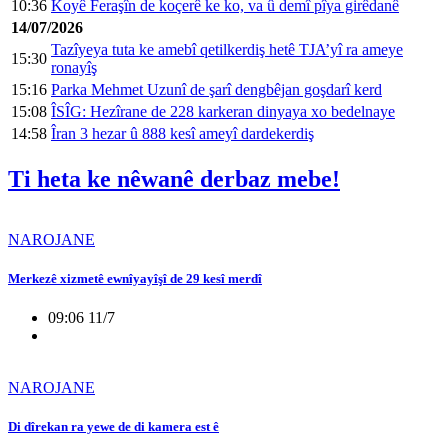
10:36
Koyê Feraşîn de koçerê ke ko, va û demî pîya girêdanê
14/07/2026
Tazîyeya tuta ke amebî qetilkerdiş hetê TJA’yî ra ameye
15:30
ronayîş
15:16
Parka Mehmet Uzunî de şarî dengbêjan goşdarî kerd
15:08
ÎSÎG: Hezîrane de 228 karkeran dinyaya xo bedelnaye
14:58
Îran 3 hezar û 888 kesî ameyî dardekerdiş
Ti heta ke nêwanê derbaz mebe!
NAROJANE
Merkezê xizmetê ewnîyayîşî de 29 kesî merdî
09:06 11/7
NAROJANE
Di dîrekan ra yewe de di kamera est ê