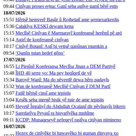
09:44
Cinîyan proses erjna: Ganî seba aştîye gamî bêrê eştiş
18/07/2026
15:51
Hêrişê hemverê Başûr û Rojhelatî ame şermezarkerdiş
15:36
Çalakîya KESKî dewam kena
15:15
Meclîsê Cinîyan ê Marmarayî konferansê herêmî pê ard
15:14
Agirî de konferansê cinîyan
10:17
Cinîyê Botanî: Aştî bi vetişê qanûnan mumkin a
09:54
‘Qanûn tutan hedef gêno’
17/07/2026
16:55
Li Pirsûsê Konferansa Meclîsa Jinan a DEM Partiyê
15:48
ÎHD 40 serre yo: Ma pey heqîqetî de yê
15:34
Baroyê Wanî: Ma do nêverdê dewa bêro padayîş
15:32
Wan de konferansê Meclîsê Cinîyan ê DEM Partî
15:07
Failê hêrişê cinsî ame tepiştiş
15:04
Kesêk seba mergê bişik yê tute de ame tepiştiş
14:05
Heyetê Îmraliyî do Abdullah Ocalanî dir pêvînayîş bikero
10:17
Şaredarîya Peyasî ra hişyarîyêka muhîme
09:11
KCDP: Munaqeşeyê nefeqeyî rastîya cinîyan nimineno
16/07/2026
Hezex de cinîyêke bi hawayêko bi guman dinyaya xo
15:22