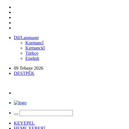
Dil/Language
Kurmancî
Kırmanckî
Türkçe
Englısh
09 Tebaxe 2026
DESTPÊK
KEYEPEL
HEME XEBERî