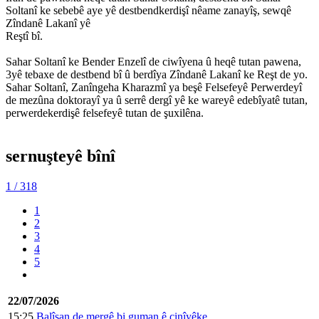
Soltanî ke sebebê aye yê destbendkerdişî nêame zanayîş, sewqê
Zîndanê Lakanî yê
Reştî bî.
Sahar Soltanî ke Bender Enzelî de ciwîyena û heqê tutan pawena,
3yê tebaxe de destbend bî û berdîya Zîndanê Lakanî ke Reşt de yo.
Sahar Soltanî, Zanîngeha Kharazmî ya beşê Felsefeyê Perwerdeyî
de mezûna doktorayî ya û serrê dergî yê ke wareyê edebîyatê tutan,
perwerdekerdişê felsefeyê tutan de şuxilêna.
sernuşteyê bînî
1
/ 318
1
2
3
4
5
22/07/2026
15:25
Balîsan de mergê bi guman ê cinîyêke