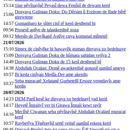
15:14
1ine pêvînayîşê Peyasî dewa Fenûşî de dewam kerd
Dosyaya Gulistan Doku: Do Dêrsim û Erzirom de îfade bêrê
15:06
girewtene
14:57
Gumanbaro ke şîdet cinî rê kerd destbend bi
09:56
Prosesê aştîye de talankerdişê xoza
09:12
Mersîn de Dayîkanê Aştîye cuya komunal mûnenê
21/07/2026
15:10
Şirnex de cinîyêke bi hawayêk guman dinyaya xo bedelnaye
15:09
Dosyaya Gulistan Doku de hûmara şahidan vejîya 2
14:49
Dosyaya Gulistan Doku de 15 kesî destbend bî
14:38
Abdullah Ocalan: Demê awankerdişê qonaxê qanûnî ameyo
10:57
Bi keda cinîyan Medîa-Der ame akerdiş
Seba muracatê Xelatanê Gurbetellî Ersoze vengdayîş ame
10:37
kerdiş
20/07/2026
14:23
DEM Partî kesê ke dinyaya xo bedelnayî yad kerd
14:17
Heyetê Îmraliyî ver bi Girawa Îmrali kewt rayîr
Meclîsê Ciwanan seba pêvînayîşê Abdullah Ocalanî muracat
14:16
kerd
10:57
Rayberîya Têgêrayîşî şertê vetişê qanûnî eşkera kerd
09:46
Dimayê Pirsûsî dejo ke yeno ziwan: Êdî Veyselê mi çin o