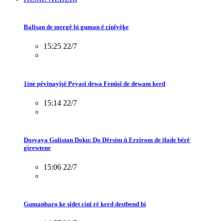
Balîsan de mergê bi guman ê cinîyêke
15:25 22/7
1ine pêvînayîşê Peyasî dewa Fenûşî de dewam kerd
15:14 22/7
Dosyaya Gulistan Doku: Do Dêrsim û Erzirom de îfade bêrê
girewtene
15:06 22/7
Gumanbaro ke şîdet cinî rê kerd destbend bi