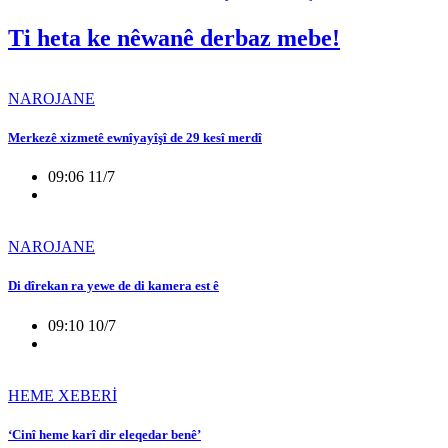
Ti heta ke nêwanê derbaz mebe!
NAROJANE
Merkezê xizmetê ewnîyayîşî de 29 kesî merdî
09:06 11/7
NAROJANE
Di dîrekan ra yewe de di kamera est ê
09:10 10/7
HEME XEBERİ
‘Cinî heme karî dir eleqedar benê’