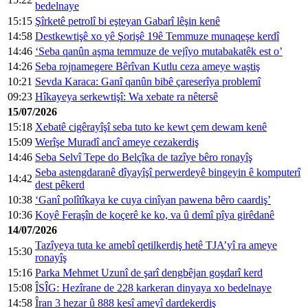
bedelnaye
15:15
Şîrketê petrolî bi eşteyan Gabarî lêşin kenê
14:58
Destkewtişê xo yê Şorişê 19ê Temmuze munaqeşe kerdî
14:46
‘Seba qanûn aşma temmuze de vejîyo mutabakatêk est o’
14:26
Seba rojnamegere Bêrîvan Kutlu ceza ameye waştiş
10:21
Sevda Karaca: Ganî qanûn bibê çareserîya problemî
09:23
Hîkayeya serkewtişî: Wa xebate ra nêtersê
15/07/2026
15:18
Xebatê cigêrayîşî seba tuto ke kewt çem dewam kenê
15:09
Werîşe Muradî ancî ameye cezakerdiş
14:46
Seba Selvî Tepe do Belçîka de tazîye bêro ronayîş
Seba astengdaranê dîyayîşî perwerdeyê bingeyin ê komputerî
14:42
dest pêkerd
10:38
‘Ganî polîtîkaya ke cuya cinîyan pawena bêro caardiş’
10:36
Koyê Feraşîn de koçerê ke ko, va û demî pîya girêdanê
14/07/2026
Tazîyeya tuta ke amebî qetilkerdiş hetê TJA’yî ra ameye
15:30
ronayîş
15:16
Parka Mehmet Uzunî de şarî dengbêjan goşdarî kerd
15:08
ÎSÎG: Hezîrane de 228 karkeran dinyaya xo bedelnaye
14:58
Îran 3 hezar û 888 kesî ameyî dardekerdiş