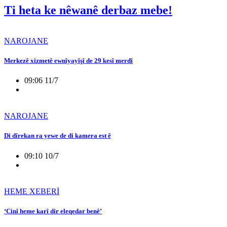
Ti heta ke nêwanê derbaz mebe!
NAROJANE
Merkezê xizmetê ewnîyayîşî de 29 kesî merdî
09:06 11/7
NAROJANE
Di dîrekan ra yewe de di kamera est ê
09:10 10/7
HEME XEBERİ
‘Cinî heme karî dir eleqedar benê’