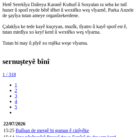
Hetê Serekîya Daîreya Karanê Kulturî û Sosyalan ra seba ke tutî
huner û sporî reyde bêrê têhet û wextêko weş vîyarnê, Parka Anzele
de şayîya tutan ameye organîzekerdene.
Çalakîya ke tede kayê kuçeyan, muzîk, tîyatro û kayê sporî est ê,
tutan mirdîya xo keyf kerd û wextêko weş vîyarna.
Tutan bi may û pîyê xo rojêka weşe vîyarna.
sernuşteyê bînî
1
/ 318
1
2
3
4
5
22/07/2026
15:25
Balîsan de mergê bi guman ê cinîyêke