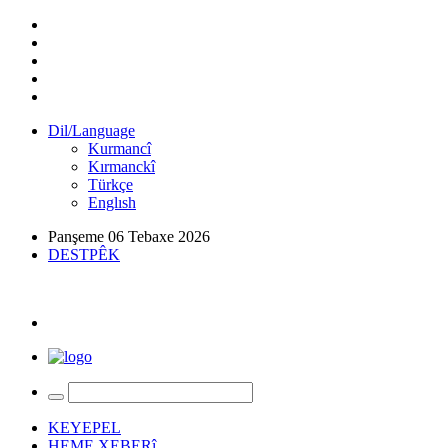
Dil/Language
Kurmancî
Kırmanckî
Türkçe
Englısh
Panşeme 06 Tebaxe 2026
DESTPÊK
KEYEPEL
HEME XEBERî