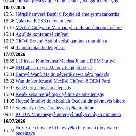
09:44
Cinîyan proses erjna: Ganî seba aştîye gamî bêrê eştiş
18/07/2026
15:51
Hêrişê hemverê Başûr û Rojhelatî ame şermezarkerdiş
15:36
Çalakîya KESKî dewam kena
15:15
Meclîsê Cinîyan ê Marmarayî konferansê herêmî pê ard
15:14
Agirî de konferansê cinîyan
10:17
Cinîyê Botanî: Aştî bi vetişê qanûnan mumkin a
09:54
‘Qanûn tutan hedef gêno’
17/07/2026
16:55
Li Pirsûsê Konferansa Meclîsa Jinan a DEM Partiyê
15:48
ÎHD 40 serre yo: Ma pey heqîqetî de yê
15:34
Baroyê Wanî: Ma do nêverdê dewa bêro padayîş
15:32
Wan de konferansê Meclîsê Cinîyan ê DEM Partî
15:07
Failê hêrişê cinsî ame tepiştiş
15:04
Kesêk seba mergê bişik yê tute de ame tepiştiş
14:05
Heyetê Îmraliyî do Abdullah Ocalanî dir pêvînayîş bikero
10:17
Şaredarîya Peyasî ra hişyarîyêka muhîme
09:11
KCDP: Munaqeşeyê nefeqeyî rastîya cinîyan nimineno
16/07/2026
Hezex de cinîyêke bi hawayêko bi guman dinyaya xo
15:22
bedelnaye