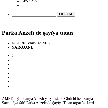
14:57 22/7
BIGEYRE
Parka Anzelî de şayîya tutan
14:20 30 Temmuze 2025
NAROJANE
7
|
AMED - Şaredarîya Amedî ya Şaristanê Girdî bi hemkarîya
Şaredarîya Sûrî Parka Anzele de Şayîya Tutan organîze kerd.