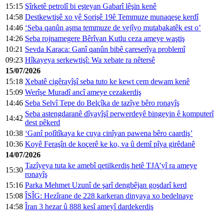
15:15
Şîrketê petrolî bi eşteyan Gabarî lêşin kenê
14:58
Destkewtişê xo yê Şorişê 19ê Temmuze munaqeşe kerdî
14:46
‘Seba qanûn aşma temmuze de vejîyo mutabakatêk est o’
14:26
Seba rojnamegere Bêrîvan Kutlu ceza ameye waştiş
10:21
Sevda Karaca: Ganî qanûn bibê çareserîya problemî
09:23
Hîkayeya serkewtişî: Wa xebate ra nêtersê
15/07/2026
15:18
Xebatê cigêrayîşî seba tuto ke kewt çem dewam kenê
15:09
Werîşe Muradî ancî ameye cezakerdiş
14:46
Seba Selvî Tepe do Belçîka de tazîye bêro ronayîş
Seba astengdaranê dîyayîşî perwerdeyê bingeyin ê komputerî
14:42
dest pêkerd
10:38
‘Ganî polîtîkaya ke cuya cinîyan pawena bêro caardiş’
10:36
Koyê Feraşîn de koçerê ke ko, va û demî pîya girêdanê
14/07/2026
Tazîyeya tuta ke amebî qetilkerdiş hetê TJA’yî ra ameye
15:30
ronayîş
15:16
Parka Mehmet Uzunî de şarî dengbêjan goşdarî kerd
15:08
ÎSÎG: Hezîrane de 228 karkeran dinyaya xo bedelnaye
14:58
Îran 3 hezar û 888 kesî ameyî dardekerdiş