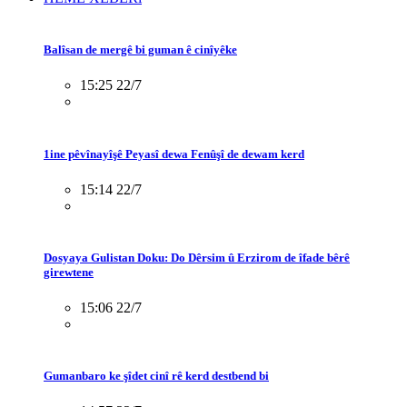
Balîsan de mergê bi guman ê cinîyêke
15:25 22/7
1ine pêvînayîşê Peyasî dewa Fenûşî de dewam kerd
15:14 22/7
Dosyaya Gulistan Doku: Do Dêrsim û Erzirom de îfade bêrê
girewtene
15:06 22/7
Gumanbaro ke şîdet cinî rê kerd destbend bi