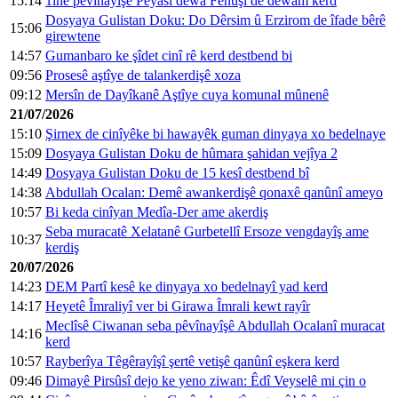
15:14
1ine pêvînayîşê Peyasî dewa Fenûşî de dewam kerd
Dosyaya Gulistan Doku: Do Dêrsim û Erzirom de îfade bêrê
15:06
girewtene
14:57
Gumanbaro ke şîdet cinî rê kerd destbend bi
09:56
Prosesê aştîye de talankerdişê xoza
09:12
Mersîn de Dayîkanê Aştîye cuya komunal mûnenê
21/07/2026
15:10
Şirnex de cinîyêke bi hawayêk guman dinyaya xo bedelnaye
15:09
Dosyaya Gulistan Doku de hûmara şahidan vejîya 2
14:49
Dosyaya Gulistan Doku de 15 kesî destbend bî
14:38
Abdullah Ocalan: Demê awankerdişê qonaxê qanûnî ameyo
10:57
Bi keda cinîyan Medîa-Der ame akerdiş
Seba muracatê Xelatanê Gurbetellî Ersoze vengdayîş ame
10:37
kerdiş
20/07/2026
14:23
DEM Partî kesê ke dinyaya xo bedelnayî yad kerd
14:17
Heyetê Îmraliyî ver bi Girawa Îmrali kewt rayîr
Meclîsê Ciwanan seba pêvînayîşê Abdullah Ocalanî muracat
14:16
kerd
10:57
Rayberîya Têgêrayîşî şertê vetişê qanûnî eşkera kerd
09:46
Dimayê Pirsûsî dejo ke yeno ziwan: Êdî Veyselê mi çin o