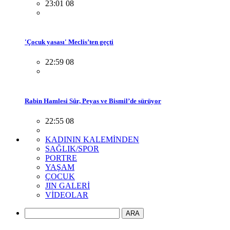
23:01 08
'Çocuk yasası' Meclis’ten geçti
22:59 08
Rabin Hamlesi Sûr, Peyas ve Bismil’de sürüyor
22:55 08
KADININ KALEMİNDEN
SAĞLIK/SPOR
PORTRE
YAŞAM
ÇOCUK
JIN GALERİ
VİDEOLAR
ARA