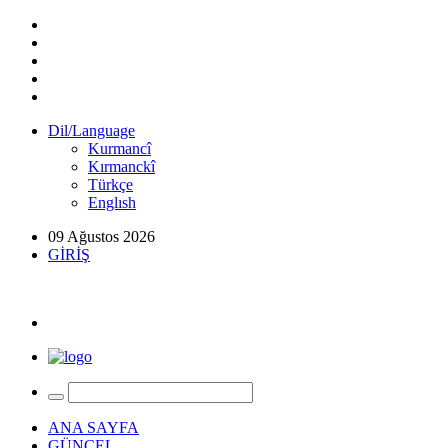
Dil/Language
Kurmancî
Kırmanckî
Türkçe
Englısh
09 Ağustos 2026
GİRİŞ
ANA SAYFA
GÜNCEL