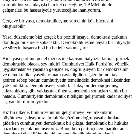
sorumluluk ve anlayışla hareket edeceğine, TBMM’nin de
çalışmaları bu hassasiyetle yürüteceğine inanıyorum.
Çerçeve bir yasa, demokratikleşme sürecinin kök hücresini
oluşturabilir.
Yasal düzenleme bizi gerçek bir pozitif inşaya, demokrasi çarkının
döndüğü bir sürece sokacaktır. Demokratikleşme hayati bir ihtiyaçtır
ve sürecin başarısı bizi bu hedefe yakınlaştırır.
Bir siyasi partinin genel merkezine kapısını balyozla kırarak girmek
demokraside olacak şey midir? Cumhuriyet Halk Partisi’ne yönelik
uygulamalar ve yaşanan gelişmeler, doğru işleyen bir demokrasinin
ve demokratik siyasetin olmamasıyla ilgilidir. İşleri bu noktaya
getiren sebep budur, cumhuriyetin temelindeki demokrasi ilkesinden
yoksunluktur. Demokrasiye, sanki bir lüks, bir demagojiymiş,
lafazanlıkmış gibi yaklaşarak önemsememenin sonuçları vahim bir
hatadır. Cumhuriyetin demokratik niteliğini geliştirmek kadar aciliyet
taşıyan bir durum yoktur.
Biz bu ülkede, bunun zeminini geliştirmeye ve imkanlarını
büyütmeye çalışıyoruz. İmralı’da çözüme doğru yasal adımlara
giderken cumhuriyeti demokratik bir çıkışa, demokratik bir hukuka
hazırlamayı çok önemsiyoruz. Bunu hem parti içi hem partiler arası
demokrasi eksikliğini de gidermeye yönelik bir adım olarak