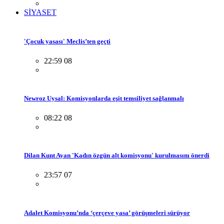
SİYASET
'Çocuk yasası' Meclis’ten geçti
22:59 08
Newroz Uysal: Komisyonlarda eşit temsiliyet sağlanmalı
08:22 08
Dilan Kunt Ayan 'Kadın özgün alt komisyonu' kurulmasını önerdi
23:57 07
Adalet Komisyonu’nda ‘çerçeve yasa’ görüşmeleri sürüyor