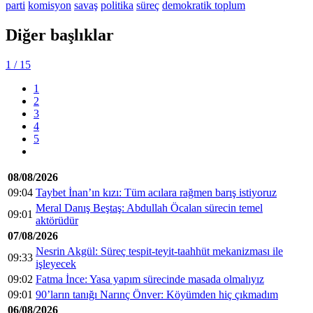
parti
komisyon
savaş
politika
süreç
demokratik toplum
Diğer başlıklar
1
/ 15
1
2
3
4
5
08/08/2026
09:04
Taybet İnan’ın kızı: Tüm acılara rağmen barış istiyoruz
Meral Danış Beştaş: Abdullah Öcalan sürecin temel
09:01
aktörüdür
07/08/2026
Nesrin Akgül: Süreç tespit-teyit-taahhüt mekanizması ile
09:33
işleyecek
09:02
Fatma İnce: Yasa yapım sürecinde masada olmalıyız
09:01
90’ların tanığı Narınç Önver: Köyümden hiç çıkmadım
06/08/2026