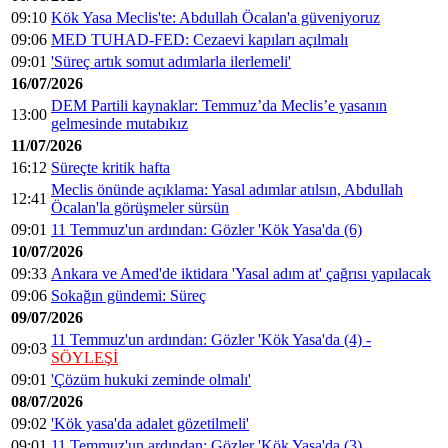
09:10
Kök Yasa Meclis'te: Abdullah Öcalan'a güveniyoruz
09:06
MED TUHAD-FED: Cezaevi kapıları açılmalı
09:01
'Süreç artık somut adımlarla ilerlemeli'
16/07/2026
DEM Partili kaynaklar: Temmuz’da Meclis’e yasanın
13:00
gelmesinde mutabıkız
11/07/2026
16:12
Süreçte kritik hafta
Meclis önünde açıklama: Yasal adımlar atılsın, Abdullah
12:41
Öcalan'la görüşmeler sürsün
09:01
11 Temmuz'un ardından: Gözler 'Kök Yasa'da (6)
10/07/2026
09:33
Ankara ve Amed'de iktidara 'Yasal adım at' çağrısı yapılacak
09:06
Sokağın gündemi: Süreç
09/07/2026
11 Temmuz'un ardından: Gözler 'Kök Yasa'da (4) -
09:03
SÖYLEŞİ
09:01
'Çözüm hukuki zeminde olmalı'
08/07/2026
09:02
'Kök yasa'da adalet gözetilmeli'
09:01
11 Temmuz'un ardından: Gözler 'Kök Yasa'da (3)