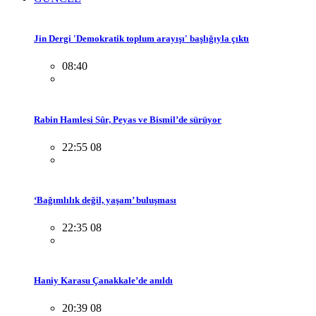
Jin Dergi 'Demokratik toplum arayışı' başlığıyla çıktı
08:40
Rabin Hamlesi Sûr, Peyas ve Bismil’de sürüyor
22:55 08
‘Bağımlılık değil, yaşam’ buluşması
22:35 08
Haniy Karasu Çanakkale’de anıldı
20:39 08