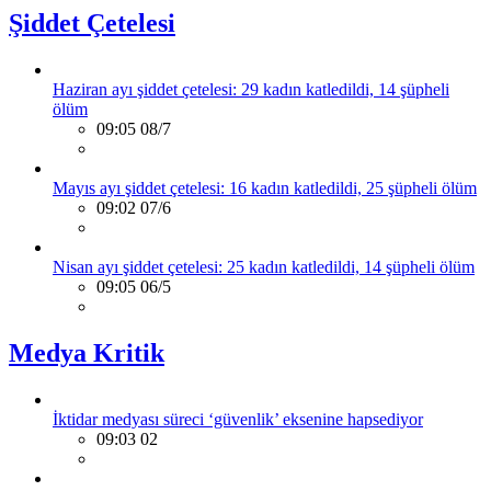
Şiddet Çetelesi
Haziran ayı şiddet çetelesi: 29 kadın katledildi, 14 şüpheli
ölüm
09:05 08/7
Mayıs ayı şiddet çetelesi: 16 kadın katledildi, 25 şüpheli ölüm
09:02 07/6
Nisan ayı şiddet çetelesi: 25 kadın katledildi, 14 şüpheli ölüm
09:05 06/5
Medya Kritik
İktidar medyası süreci ‘güvenlik’ eksenine hapsediyor
09:03 02