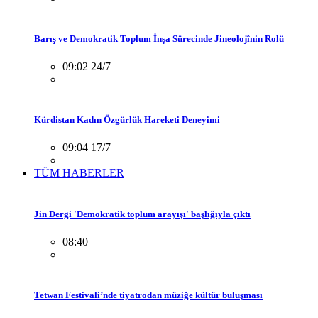
Barış ve Demokratik Toplum İnşa Sürecinde Jineolojînin Rolü
09:02 24/7
Kürdistan Kadın Özgürlük Hareketi Deneyimi
09:04 17/7
TÜM HABERLER
Jin Dergi 'Demokratik toplum arayışı' başlığıyla çıktı
08:40
Tetwan Festivali’nde tiyatrodan müziğe kültür buluşması