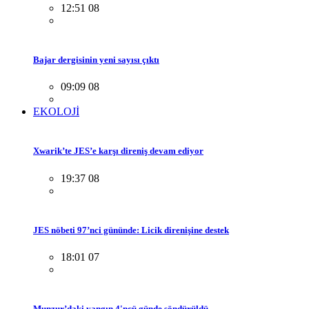
12:51 08
Bajar dergisinin yeni sayısı çıktı
09:09 08
EKOLOJİ
Xwarik’te JES’e karşı direniş devam ediyor
19:37 08
JES nöbeti 97’nci gününde: Licik direnişine destek
18:01 07
Munzur’daki yangın 4'ncü günde söndürüldü