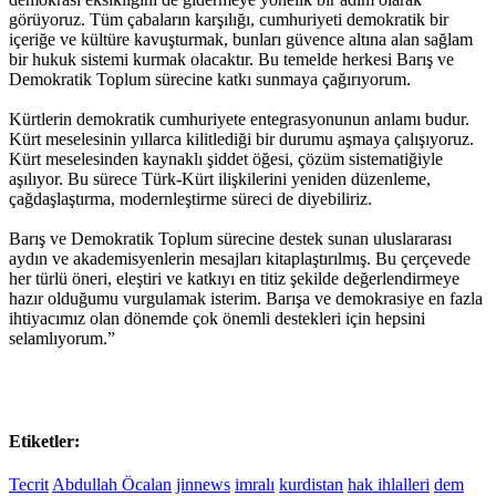
görüyoruz. Tüm çabaların karşılığı, cumhuriyeti demokratik bir
içeriğe ve kültüre kavuşturmak, bunları güvence altına alan sağlam
bir hukuk sistemi kurmak olacaktır. Bu temelde herkesi Barış ve
Demokratik Toplum sürecine katkı sunmaya çağırıyorum.
Kürtlerin demokratik cumhuriyete entegrasyonunun anlamı budur.
Kürt meselesinin yıllarca kilitlediği bir durumu aşmaya çalışıyoruz.
Kürt meselesinden kaynaklı şiddet öğesi, çözüm sistematiğiyle
aşılıyor. Bu sürece Türk-Kürt ilişkilerini yeniden düzenleme,
çağdaşlaştırma, modernleştirme süreci de diyebiliriz.
Barış ve Demokratik Toplum sürecine destek sunan uluslararası
aydın ve akademisyenlerin mesajları kitaplaştırılmış. Bu çerçevede
her türlü öneri, eleştiri ve katkıyı en titiz şekilde değerlendirmeye
hazır olduğumu vurgulamak isterim. Barışa ve demokrasiye en fazla
ihtiyacımız olan dönemde çok önemli destekleri için hepsini
selamlıyorum.”
Etiketler:
Tecrit
Abdullah Öcalan
jinnews
imralı
kurdistan
hak ihlalleri
dem