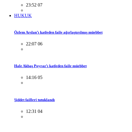
23:52 07
HUKUK
Özlem Arslan’ı katleden faile ağırlaştırılmış müebbet
22:07 06
Hale Akbaş Poyraz’ı katleden faile müebbet
14:16 05
Şiddet failleri tutuklandı
12:31 04