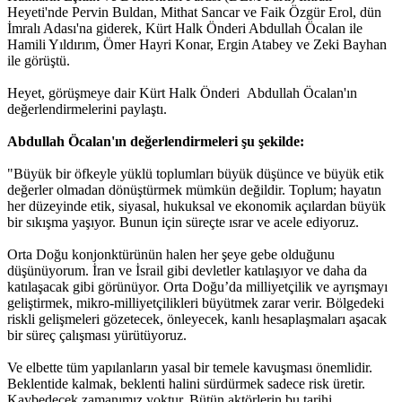
Heyeti'nde Pervin Buldan, Mithat Sancar ve Faik Özgür Erol, dün
İmralı Adası'na giderek, Kürt Halk Önderi Abdullah Öcalan ile
Hamili Yıldırım, Ömer Hayri Konar, Ergin Atabey ve Zeki Bayhan
ile görüştü.
Heyet, görüşmeye dair Kürt Halk Önderi Abdullah Öcalan'ın
değerlendirmelerini paylaştı.
Abdullah Öcalan'ın değerlendirmeleri şu şekilde:
"Büyük bir öfkeyle yüklü toplumları büyük düşünce ve büyük etik
değerler olmadan dönüştürmek mümkün değildir. Toplum; hayatın
her düzeyinde etik, siyasal, hukuksal ve ekonomik açılardan büyük
bir sıkışma yaşıyor. Bunun için süreçte ısrar ve acele ediyoruz.
Orta Doğu konjonktürünün halen her şeye gebe olduğunu
düşünüyorum. İran ve İsrail gibi devletler katılaşıyor ve daha da
katılaşacak gibi görünüyor. Orta Doğu’da milliyetçilik ve ayrışmayı
geliştirmek, mikro-milliyetçilikleri büyütmek zarar verir. Bölgedeki
riskli gelişmeleri gözetecek, önleyecek, kanlı hesaplaşmaları aşacak
bir süreç çalışması yürütüyoruz.
Ve elbette tüm yapılanların yasal bir temele kavuşması önemlidir.
Beklentide kalmak, beklenti halini sürdürmek sadece risk üretir.
Kaybedecek zamanımız yoktur. Bütün aktörlerin bu tarihi