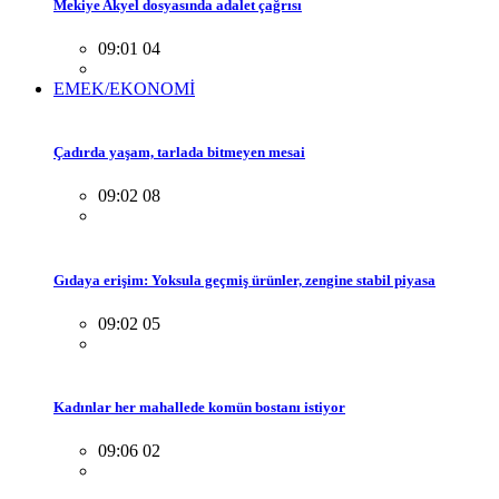
Mekiye Akyel dosyasında adalet çağrısı
09:01 04
EMEK/EKONOMİ
Çadırda yaşam, tarlada bitmeyen mesai
09:02 08
Gıdaya erişim: Yoksula geçmiş ürünler, zengine stabil piyasa
09:02 05
Kadınlar her mahallede komün bostanı istiyor
09:06 02