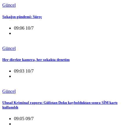
Güncel
Sokağın gündemi: Süreç
09:06 10/7
Güncel
Her direkte kamera, her sokakta denetim
09:03 10/7
Güncel
Ulusal Kriminal raporu: Gülistan Doku kaybolduktan sonra SİM kartı
kullanıldı
09:05 09/7