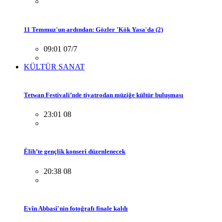
11 Temmuz'un ardından: Gözler 'Kök Yasa'da (2)
09:01 07/7
KÜLTÜR SANAT
Tetwan Festivali’nde tiyatrodan müziğe kültür buluşması
23:01 08
Êlih’te gençlik konseri düzenlenecek
20:38 08
Evîn Abbasî'nin fotoğrafı finale kaldı