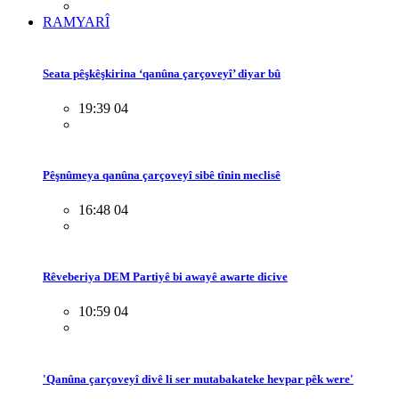
RAMYARÎ
Seata pêşkêşkirina ‘qanûna çarçoveyî’ diyar bû
19:39 04
Pêşnûmeya qanûna çarçoveyî sibê tînin meclisê
16:48 04
Rêveberiya DEM Partiyê bi awayê awarte dicive
10:59 04
'Qanûna çarçoveyî divê li ser mutabakateke hevpar pêk were'