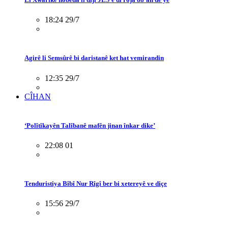
18:24 29/7
Agirê li Semsûrê bi daristanê ket hat vemirandin
12:35 29/7
CÎHAN
‘Polîtîkayên Talîbanê mafên jinan înkar dike’
22:08 01
Tenduristiya Bîbî Nur Rîgî ber bi xetereyê ve diçe
15:56 29/7