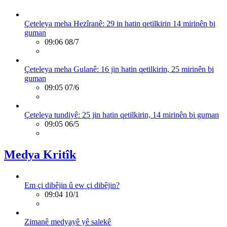
Çeteleya meha Hezîranê: 29 in hatin qetilkirin 14 mirinên bi
guman
09:06 08/7
Çeteleya meha Gulanê: 16 jin hatin qetilkirin, 25 mirinên bi
guman
09:05 07/6
Çeteleya tundiyê: 25 jin hatin qetilkirin, 14 mirinên bi guman
09:05 06/5
Medya Kritîk
Em çi dibêjin û ew çi dibêjin?
09:04 10/1
Zimanê medyayê yê salekê