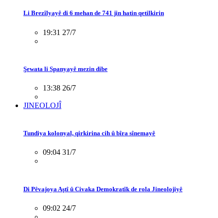
Li Brezîlyayê di 6 mehan de 741 jin hatin qetilkirin
19:31 27/7
Şewata li Spanyayê mezin dibe
13:38 26/7
JINEOLOJÎ
Tundiya kolonyal, qirkirina cih û bîra sînemayê
09:04 31/7
Di Pêvajoya Aştî û Civaka Demokratîk de rola Jineolojiyê
09:02 24/7