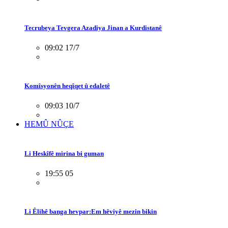
Tecrubeya Tevgera Azadiya Jinan a Kurdistanê
09:02 17/7
Komîsyonên heqîqet û edaletê
09:03 10/7
HEMÛ NÛÇE
Li Heskîfê mirina bi guman
19:55 05
Li Êlihê banga hevpar:Em hêviyê mezin bikin