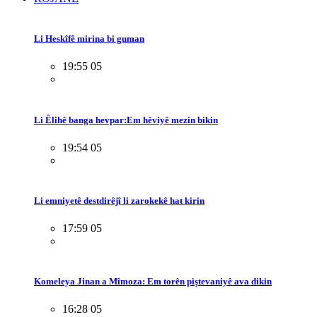
Li Heskîfê mirina bi guman
19:55 05
Li Êlihê banga hevpar:Em hêviyê mezin bikin
19:54 05
Li emniyetê destdirêjî li zarokekê hat kirin
17:59 05
Komeleya Jinan a Mîmoza: Em torên piştevaniyê ava dikin
16:28 05