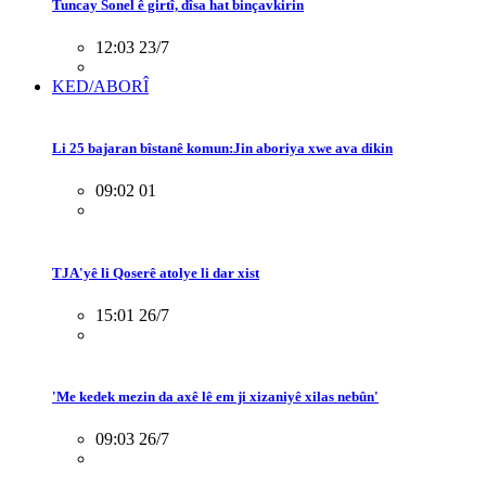
Tuncay Sonel ê girtî, dîsa hat binçavkirin
12:03 23/7
KED/ABORÎ
Li 25 bajaran bîstanê komun:Jin aboriya xwe ava dikin
09:02 01
TJA'yê li Qoserê atolye li dar xist
15:01 26/7
'Me kedek mezin da axê lê em ji xizaniyê xilas nebûn'
09:03 26/7