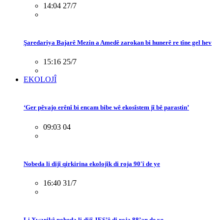
14:04 27/7
Şaredariya Bajarê Mezin a Amedê zarokan bi hunerê re tîne gel hev
15:16 25/7
EKOLOJÎ
‘Ger pêvajo erênî bi encam bibe wê ekosîstem jî bê parastin’
09:03 04
Nobeda li dijî qirkirina ekolojîk di roja 90'î de ye
16:40 31/7
Li Xwarikê nobeda li dijî JES’ê di roja 88’an de ye