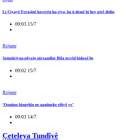
Li Çiyayê Feraşînê koçerên ku çiya, ba û demê bi hev girê didin
09:03 15/7
Rojane
Semsûriyan pêvajo nirxandin: Bila tecrîd bidawî be
09:02 15/7
Rojane
‘Qanûna bingehîn ne qanûneke efûyê ye’
09:03 14/7
Çeteleya Tundîyê