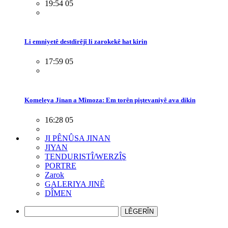
19:54 05
Li emniyetê destdirêjî li zarokekê hat kirin
17:59 05
Komeleya Jinan a Mîmoza: Em torên piştevaniyê ava dikin
16:28 05
JI PÊNÛSA JINAN
JIYAN
TENDURISTÎ/WERZÎŞ
PORTRE
Zarok
GALERIYA JINÊ
DÎMEN
LÊGERÎN