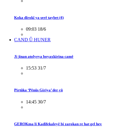
Koka dîrokî ya şerê taybet (4)
09:03 18/6
ÇAND Û HUNER
Ji jinan atolyeya boyaxkirina camê
15:53 31/7
Pirtûka ‘Pênûs Giriya’ der çû
14:45 30/7
GEROKma li Kadîfekaleyê bi zarokan re hat gel hev