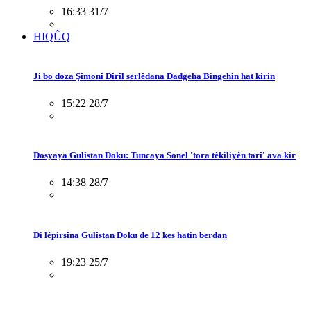
16:33 31/7
HIQÛQ
Ji bo doza Şîmonî Dîrîl serlêdana Dadgeha Bingehîn hat kirin
15:22 28/7
Dosyaya Gulîstan Doku: Tuncaya Sonel 'tora têkiliyên tarî' ava kir
14:38 28/7
Di lêpirsîna Gulîstan Doku de 12 kes hatin berdan
19:23 25/7