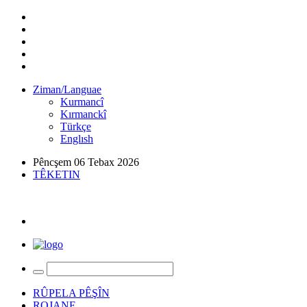
Ziman/Languae
Kurmancî
Kırmanckî
Türkçe
Englısh
Pêncşem 06 Tebax 2026
TÊKETIN
RÛPELA PÊŞÎN
ROJANE