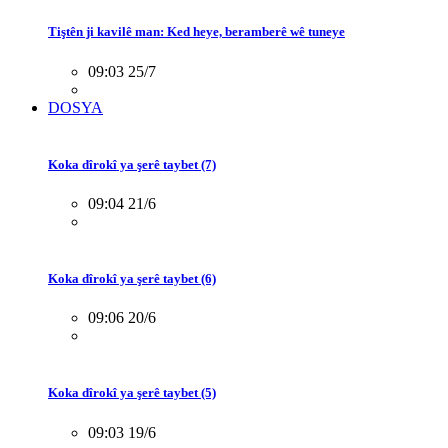
Tiştên ji kavilê man: Ked heye, beramberê wê tuneye
09:03 25/7
DOSYA
Koka dîrokî ya şerê taybet (7)
09:04 21/6
Koka dîrokî ya şerê taybet (6)
09:06 20/6
Koka dîrokî ya şerê taybet (5)
09:03 19/6