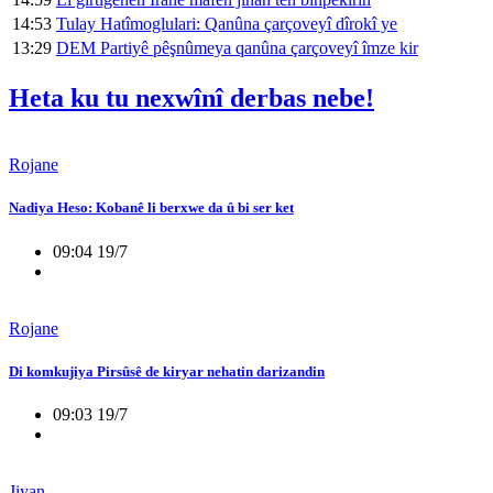
14:53
Tulay Hatîmoglulari: Qanûna çarçoveyî dîrokî ye
13:29
DEM Partiyê pêşnûmeya qanûna çarçoveyî îmze kir
Heta ku tu nexwînî derbas nebe!
Rojane
Nadiya Heso: Kobanê li berxwe da û bi ser ket
09:04 19/7
Rojane
Di komkujiya Pirsûsê de kiryar nehatin darizandin
09:03 19/7
Jiyan