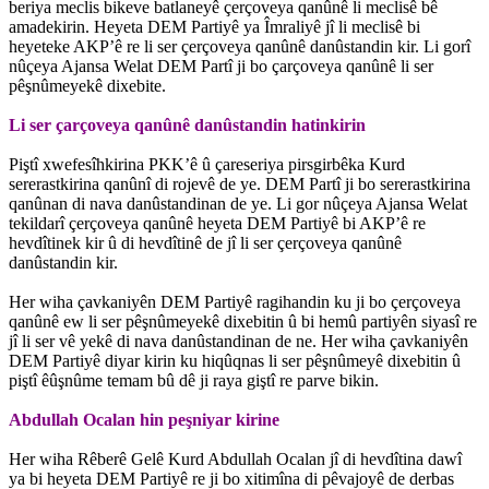
beriya meclis bikeve batlaneyê çerçoveya qanûnê li meclisê bê
amadekirin. Heyeta DEM Partiyê ya Îmraliyê jî li meclisê bi
heyeteke AKP’ê re li ser çerçoveya qanûnê danûstandin kir. Li gorî
nûçeya Ajansa Welat DEM Partî ji bo çarçoveya qanûnê li ser
pêşnûmeyekê dixebite.
Li ser çarçoveya qanûnê danûstandin hatinkirin
Piştî xwefesîhkirina PKK’ê û çareseriya pirsgirbêka Kurd
sererastkirina qanûnî di rojevê de ye. DEM Partî ji bo sererastkirina
qanûnan di nava danûstandinan de ye. Li gor nûçeya Ajansa Welat
tekildarî çerçoveya qanûnê heyeta DEM Partiyê bi AKP’ê re
hevdîtinek kir û di hevdîtinê de jî li ser çerçoveya qanûnê
danûstandin kir.
Her wiha çavkaniyên DEM Partiyê ragihandin ku ji bo çerçoveya
qanûnê ew li ser pêşnûmeyekê dixebitin û bi hemû partiyên siyasî re
jî li ser vê yekê di nava danûstandinan de ne. Her wiha çavkaniyên
DEM Partiyê diyar kirin ku hiqûqnas li ser pêşnûmeyê dixebitin û
piştî êûşnûme temam bû dê ji raya giştî re parve bikin.
Abdullah Ocalan hin peşniyar kirine
Her wiha Rêberê Gelê Kurd Abdullah Ocalan jî di hevdîtina dawî
ya bi heyeta DEM Partiyê re ji bo xitimîna di pêvajoyê de derbas