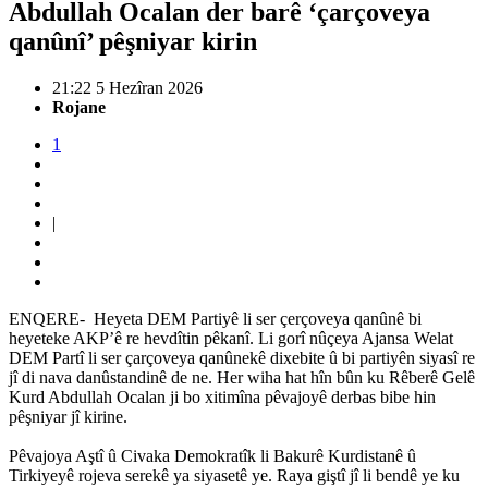
Abdullah Ocalan der barê ‘çarçoveya
qanûnî’ pêşniyar kirin
21:22 5 Hezîran 2026
Rojane
1
|
ENQERE- Heyeta DEM Partiyê li ser çerçoveya qanûnê bi
heyeteke AKP’ê re hevdîtin pêkanî. Li gorî nûçeya Ajansa Welat
DEM Partî li ser çarçoveya qanûnekê dixebite û bi partiyên siyasî re
jî di nava danûstandinê de ne. Her wiha hat hîn bûn ku Rêberê Gelê
Kurd Abdullah Ocalan ji bo xitimîna pêvajoyê derbas bibe hin
pêşniyar jî kirine.
Pêvajoya Aştî û Civaka Demokratîk li Bakurê Kurdistanê û
Tirkiyeyê rojeva serekê ya siyasetê ye. Raya giştî jî li bendê ye ku