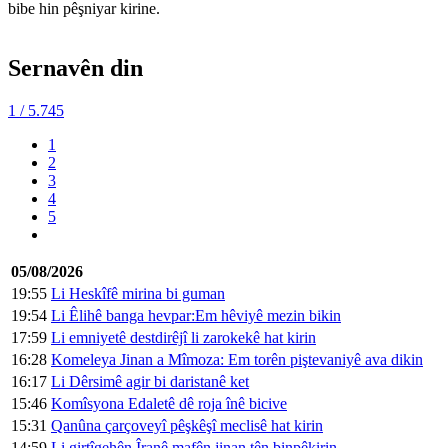
bibe hin pêşniyar kirine.
Sernavên din
1
/ 5.745
1
2
3
4
5
05/08/2026
19:55
Li Heskîfê mirina bi guman
19:54
Li Êlihê banga hevpar:Em hêviyê mezin bikin
17:59
Li emniyetê destdirêjî li zarokekê hat kirin
16:28
Komeleya Jinan a Mîmoza: Em torên piştevaniyê ava dikin
16:17
Li Dêrsimê agir bi daristanê ket
15:46
Komîsyona Edaletê dê roja înê bicive
15:31
Qanûna çarçoveyî pêşkêşî meclisê hat kirin
14:59
Li girtîgehên Îranê mafên jinan tên binpêkirin