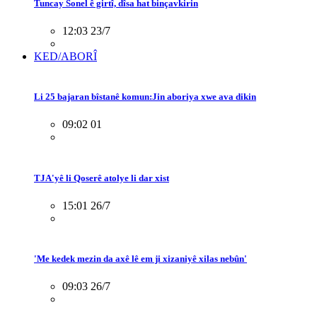
Tuncay Sonel ê girtî, dîsa hat binçavkirin
12:03 23/7
KED/ABORÎ
Li 25 bajaran bîstanê komun:Jin aboriya xwe ava dikin
09:02 01
TJA'yê li Qoserê atolye li dar xist
15:01 26/7
'Me kedek mezin da axê lê em ji xizaniyê xilas nebûn'
09:03 26/7