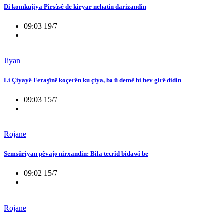
Di komkujiya Pirsûsê de kiryar nehatin darizandin
09:03 19/7
Jiyan
Li Çiyayê Feraşînê koçerên ku çiya, ba û demê bi hev girê didin
09:03 15/7
Rojane
Semsûriyan pêvajo nirxandin: Bila tecrîd bidawî be
09:02 15/7
Rojane