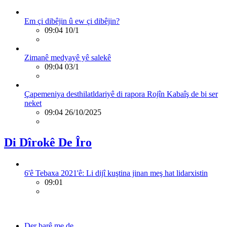
Em çi dibêjin û ew çi dibêjin?
09:04 10/1
Zimanê medyayê yê salekê
09:04 03/1
Çapemeniya desthilatldariyê di rapora Rojîn Kabaîş de bi ser
neket
09:04 26/10/2025
Di Dîrokê De Îro
6'ê Tebaxa 2021'ê: Li dijî kuştina jinan meş hat lidarxistin
09:01
Der barê me de