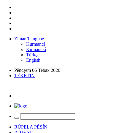
Ziman/Languae
Kurmancî
Kırmanckî
Türkçe
Englısh
Pêncşem 06 Tebax 2026
TÊKETIN
RÛPELA PÊŞÎN
ROJANE