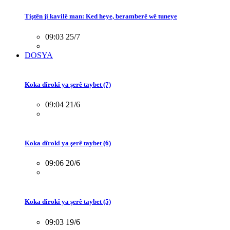
Tiştên ji kavilê man: Ked heye, beramberê wê tuneye
09:03 25/7
DOSYA
Koka dîrokî ya şerê taybet (7)
09:04 21/6
Koka dîrokî ya şerê taybet (6)
09:06 20/6
Koka dîrokî ya şerê taybet (5)
09:03 19/6