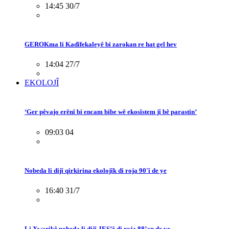
14:45 30/7
GEROKma li Kadîfekaleyê bi zarokan re hat gel hev
14:04 27/7
EKOLOJÎ
‘Ger pêvajo erênî bi encam bibe wê ekosîstem jî bê parastin’
09:03 04
Nobeda li dijî qirkirina ekolojîk di roja 90'î de ye
16:40 31/7
Li Xwarikê nobeda li dijî JES’ê di roja 88’an de ye