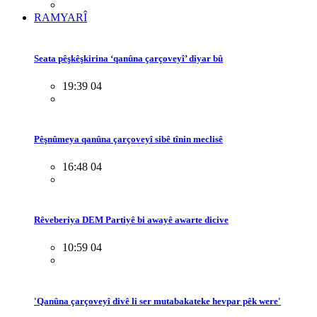
RAMYARÎ
Seata pêşkêşkirina ‘qanûna çarçoveyî’ diyar bû
19:39 04
Pêşnûmeya qanûna çarçoveyî sibê tînin meclisê
16:48 04
Rêveberiya DEM Partiyê bi awayê awarte dicive
10:59 04
'Qanûna çarçoveyî divê li ser mutabakateke hevpar pêk were'