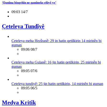
‘Qanûna bingehîn ne qanûneke efûyê ye’
09:03 14/7
Çeteleya Tundîyê
Çeteleya meha Hezîranê: 29 in hatin qetilkirin 14 mirinên bi
guman
09:06 08/7
Çeteleya meha Gulanê: 16 jin hatin qetilkirin, 25 mirinên bi
guman
09:05 07/6
Çeteleya tundiyê: 25 jin hatin qetilkirin, 14 mirinên bi guman
09:05 06/5
Medya Kritîk