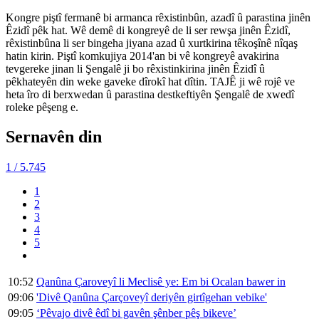
Kongre piştî fermanê bi armanca rêxistinbûn, azadî û parastina jinên
Êzidî pêk hat. Wê demê di kongreyê de li ser rewşa jinên Êzidî,
rêxistinbûna li ser bingeha jiyana azad û xurtkirina têkoşînê nîqaş
hatin kirin. Piştî komkujiya 2014'an bi vê kongreyê avakirina
tevgereke jinan li Şengalê ji bo rêxistinkirina jinên Êzidî û
pêkhateyên din weke gaveke dîrokî hat dîtin. TAJÊ ji wê rojê ve
heta îro di berxwedan û parastina destkeftiyên Şengalê de xwedî
roleke pêşeng e.
Sernavên din
1
/ 5.745
1
2
3
4
5
10:52
Qanûna Çaroveyî li Meclisê ye: Em bi Ocalan bawer in
09:06
'Divê Qanûna Çarçoveyî deriyên girtîgehan vebike'
09:05
‘Pêvajo divê êdî bi gavên şênber pêş bikeve’