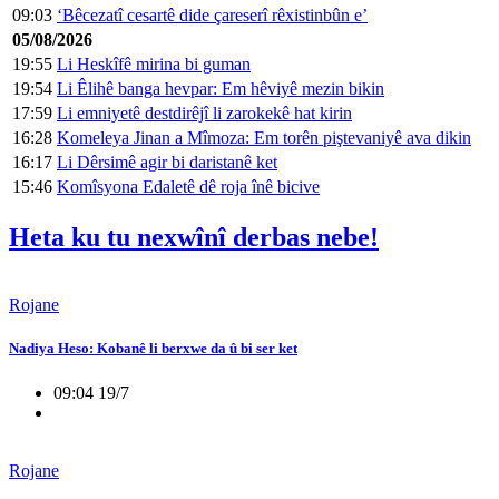
09:03
‘Bêcezatî cesartê dide çareserî rêxistinbûn e’
05/08/2026
19:55
Li Heskîfê mirina bi guman
19:54
Li Êlihê banga hevpar: Em hêviyê mezin bikin
17:59
Li emniyetê destdirêjî li zarokekê hat kirin
16:28
Komeleya Jinan a Mîmoza: Em torên piştevaniyê ava dikin
16:17
Li Dêrsimê agir bi daristanê ket
15:46
Komîsyona Edaletê dê roja înê bicive
Heta ku tu nexwînî derbas nebe!
Rojane
Nadiya Heso: Kobanê li berxwe da û bi ser ket
09:04 19/7
Rojane