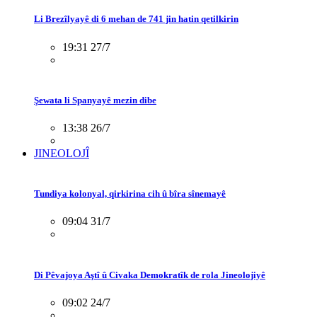
Li Brezîlyayê di 6 mehan de 741 jin hatin qetilkirin
19:31 27/7
Şewata li Spanyayê mezin dibe
13:38 26/7
JINEOLOJÎ
Tundiya kolonyal, qirkirina cih û bîra sînemayê
09:04 31/7
Di Pêvajoya Aştî û Civaka Demokratîk de rola Jineolojiyê
09:02 24/7