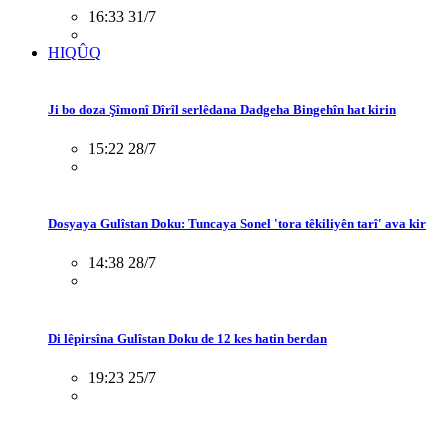
16:33 31/7
HIQÛQ
Ji bo doza Şîmonî Dîrîl serlêdana Dadgeha Bingehîn hat kirin
15:22 28/7
Dosyaya Gulîstan Doku: Tuncaya Sonel 'tora têkiliyên tarî' ava kir
14:38 28/7
Di lêpirsîna Gulîstan Doku de 12 kes hatin berdan
19:23 25/7