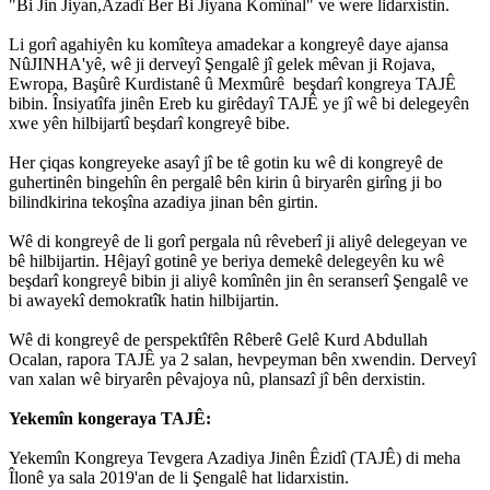
"Bi Jin Jiyan,Azadî Ber Bi Jiyana Komînal" ve were lidarxistin.
Li gorî agahiyên ku komîteya amadekar a kongreyê daye ajansa
NûJINHA'yê, wê ji derveyî Şengalê jî gelek mêvan ji Rojava,
Ewropa, Başûrê Kurdistanê û Mexmûrê beşdarî kongreya TAJÊ
bibin. Însiyatîfa jinên Ereb ku girêdayî TAJÊ ye jî wê bi delegeyên
xwe yên hilbijartî beşdarî kongreyê bibe.
Her çiqas kongreyeke asayî jî be tê gotin ku wê di kongreyê de
guhertinên bingehîn ên pergalê bên kirin û biryarên girîng ji bo
bilindkirina tekoşîna azadiya jinan bên girtin.
Wê di kongreyê de li gorî pergala nû rêveberî ji aliyê delegeyan ve
bê hilbijartin. Hêjayî gotinê ye beriya demekê delegeyên ku wê
beşdarî kongreyê bibin ji aliyê komînên jin ên seranserî Şengalê ve
bi awayekî demokratîk hatin hilbijartin.
Wê di kongreyê de perspektîfên Rêberê Gelê Kurd Abdullah
Ocalan, rapora TAJÊ ya 2 salan, hevpeyman bên xwendin. Derveyî
van xalan wê biryarên pêvajoya nû, plansazî jî bên derxistin.
Yekemîn kongeraya TAJÊ:
Yekemîn Kongreya Tevgera Azadiya Jinên Êzidî (TAJÊ) di meha
Îlonê ya sala 2019'an de li Şengalê hat lidarxistin.