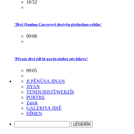
10:52
'Divê Qanûna Çarçoveyî deriyên girtîgehan vebike'
09:06
‘Pêvajo divê êdî bi gavên şênber pêş bikeve’
09:05
JI PÊNÛSA JINAN
JIYAN
TENDURISTÎ/WERZÎŞ
PORTRE
Zarok
GALERIYA JINÊ
DÎMEN
LÊGERÎN