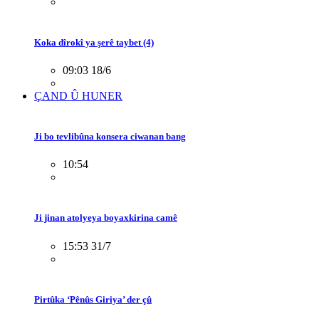
Koka dîrokî ya şerê taybet (4)
09:03 18/6
ÇAND Û HUNER
Ji bo tevlibûna konsera ciwanan bang
10:54
Ji jinan atolyeya boyaxkirina camê
15:53 31/7
Pirtûka ‘Pênûs Giriya’ der çû