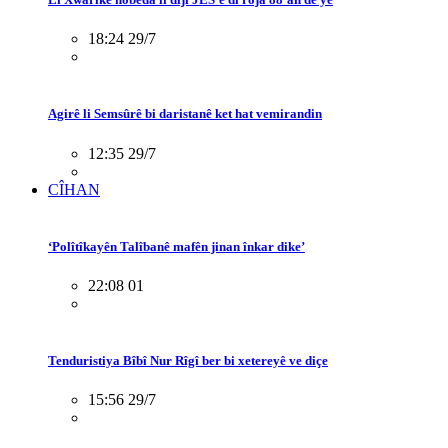
18:24 29/7
Agirê li Semsûrê bi daristanê ket hat vemirandin
12:35 29/7
CÎHAN
‘Polîtîkayên Talîbanê mafên jinan înkar dike’
22:08 01
Tenduristiya Bîbî Nur Rîgî ber bi xetereyê ve diçe
15:56 29/7