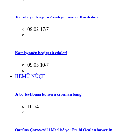
Tecrubeya Tevgera Azadiya Jinan a Kurdistanê
09:02 17/7
Komîsyonên heqîqet û edaletê
09:03 10/7
HEMÛ NÛÇE
Ji bo tevlibûna konsera ciwanan bang
10:54
Qanûna Çaroveyî li Meclisê ye: Em bi Ocalan bawer in