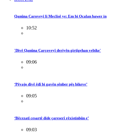
Qanûna Çaroveyî li Meclisê ye: Em bi Ocalan bawer in
10:52
'Divê Qanûna Çarçoveyî deriyên girtîgehan vebike'
09:06
‘Pêvajo divê êdî bi gavên şênber pêş bikeve’
09:05
‘Bêcezatî cesartê dide çareserî rêxistinbûn e’
09:03