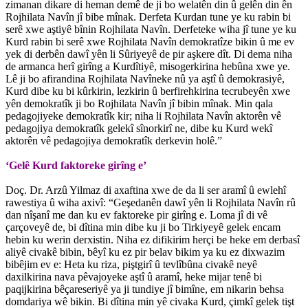
zimanan dikare di heman demê de ji bo welatên din û gelên din ên
Rojhilata Navîn jî bibe mînak. Derfeta Kurdan tune ye ku rabin bi
serê xwe aştiyê bînin Rojhilata Navîn. Derfeteke wiha jî tune ye ku
Kurd rabin bi serê xwe Rojhilata Navîn demokratîze bikin û me ev
yek di derbên dawî yên li Sûriyeyê de pir aşkere dît. Di dema niha
de armanca herî girîng a Kurdîtiyê, misogerkirina hebûna xwe ye.
Lê ji bo afirandina Rojhilata Navîneke nû ya aştî û demokrasiyê,
Kurd dibe ku bi kûrkirin, lezkirin û berfirehkirina tecrubeyên xwe
yên demokratîk ji bo Rojhilata Navîn jî bibin mînak. Min qala
pedagojiyeke demokratîk kir; niha li Rojhilata Navîn aktorên vê
pedagojiya demokratîk gelekî sînorkirî ne, dibe ku Kurd wekî
aktorên vê pedagojiya demokratîk derkevin holê.”
‘Gelê Kurd faktoreke girîng e’
Doç. Dr. Arzû Yilmaz di axaftina xwe de da li ser aramî û ewlehî
rawestiya û wiha axivî: “Geşedanên dawî yên li Rojhilata Navîn rû
dan nîşanî me dan ku ev faktoreke pir girîng e. Loma jî di vê
çarçoveyê de, bi dîtina min dibe ku ji bo Tirkiyeyê gelek encam
hebin ku werin derxistin. Niha ez difikirim herçi be heke em derbasî
aliyê civakê bibin, bêyî ku ez pir belav bikim ya ku ez dixwazim
bibêjim ev e: Heta ku riza, piştgirî û tevlîbûna civakê neyê
daxilkirina nava pêvajoyeke aştî û aramî, heke mijar tenê bi
paqijkirina bêçareseriyê ya ji tundiye jî bimîne, em nikarin behsa
domdariya wê bikin. Bi dîtina min yê civaka Kurd, çimkî gelek tişt