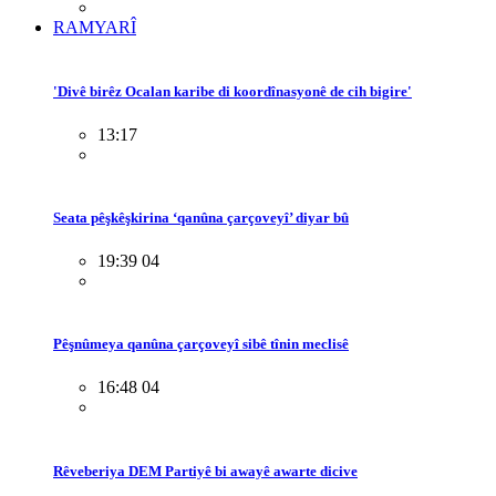
RAMYARÎ
'Divê birêz Ocalan karibe di koordînasyonê de cih bigire'
13:17
Seata pêşkêşkirina ‘qanûna çarçoveyî’ diyar bû
19:39 04
Pêşnûmeya qanûna çarçoveyî sibê tînin meclisê
16:48 04
Rêveberiya DEM Partiyê bi awayê awarte dicive