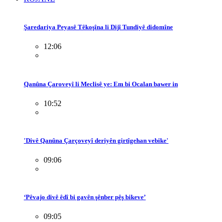
Şaredariya Peyasê Têkoşîna li Dijî Tundiyê didomîne
12:06
Qanûna Çaroveyî li Meclisê ye: Em bi Ocalan bawer in
10:52
'Divê Qanûna Çarçoveyî deriyên girtîgehan vebike'
09:06
‘Pêvajo divê êdî bi gavên şênber pêş bikeve’
09:05