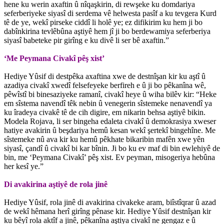
hene ku werin axaftin û nîqaşkirin, di rewşeke ku domdariya
seferberiyeke siyasî di serdema vê helwesta pasîf a ku tevgera Kurd
tê de ye, wekî pirseke ciddî li holê ye; ez difikirim ku hem ji bo
dabînkirina tevlêbûna aştiyê hem jî ji bo berdewamiya seferberiya
siyasî babeteke pir girîng e ku divê li ser bê axaftin.”
‘Me Peymana Civakî pêş xist’
Hediye Yûsif di destpêka axaftina xwe de destnîşan kir ku aştî û
azadiya civakî xwedî felsefeyeke berfireh e û ji bo pêkanîna wê,
pêwîstî bi binesaziyeke ramanî, civakî heye û wiha bilêv kir: “Heke
em sîstema navendî têk nebin û venegerin sîstemeke nenavendî ya
ku îradeya civakê tê de cih digire, em nikarin behsa aştiyê bikin.
Modela Rojava, li ser bingeha edaleta civakî û demokrasiya xweser
hatiye avakirin û beşdariya hemû kesan wekî şertekî bingehîne. Me
sîstemeke nû ava kir ku hemû pêkhate bikaribin mafên xwe yên
siyasî, çandî û civakî bi kar bînin. Ji bo ku ev maf di bin ewlehiyê de
bin, me ‘Peymana Civakî’ pêş xist. Ev peyman, misogeriya hebûna
her kesî ye.”
Di avakirina aştiyê de rola jinê
Hediye Yûsif, rola jinê di avakirina civakeke aram, biîstîqrar û azad
de wekî hêmana herî girîng pênase kir. Hediye Yûsif destnîşan kir
ku bêyî rola aktîf a jinê, pêkanîna aştiya civakî ne gengaz e û