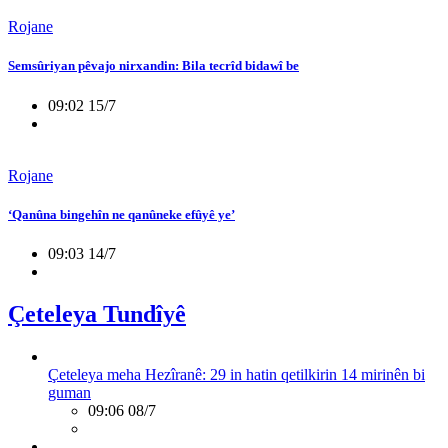
Rojane
Semsûriyan pêvajo nirxandin: Bila tecrîd bidawî be
09:02 15/7
Rojane
‘Qanûna bingehîn ne qanûneke efûyê ye’
09:03 14/7
Çeteleya Tundîyê
Çeteleya meha Hezîranê: 29 in hatin qetilkirin 14 mirinên bi
guman
09:06 08/7