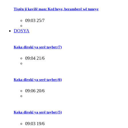
Tiştên ji kavilê man: Ked heye, beramberê wê tuneye
09:03 25/7
DOSYA
Koka dîrokî ya şerê taybet (7)
09:04 21/6
Koka dîrokî ya şerê taybet (6)
09:06 20/6
Koka dîrokî ya şerê taybet (5)
09:03 19/6