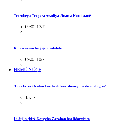
Tecrubeya Tevgera Azadiya Jinan a Kurdistanê
09:02 17/7
Komîsyonên heqîqet û edaletê
09:03 10/7
HEMÛ NÛÇE
'Divê birêz Ocalan karibe di koordînasyonê de cih bigire'
13:17
Li dijî hişbirê Kargeha Zarokan hat lidarxisitn