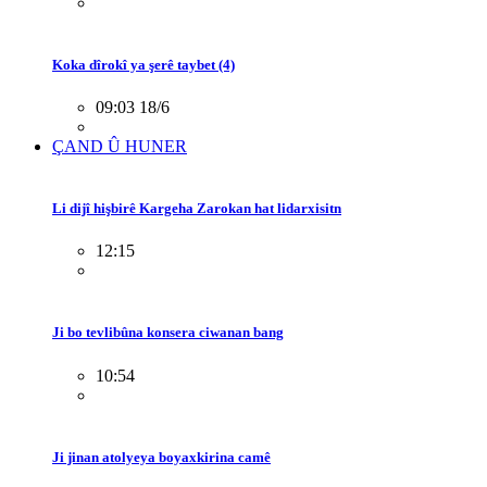
Koka dîrokî ya şerê taybet (4)
09:03 18/6
ÇAND Û HUNER
Li dijî hişbirê Kargeha Zarokan hat lidarxisitn
12:15
Ji bo tevlibûna konsera ciwanan bang
10:54
Ji jinan atolyeya boyaxkirina camê