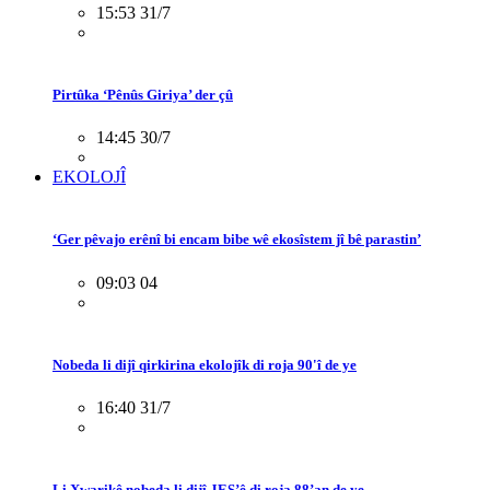
15:53 31/7
Pirtûka ‘Pênûs Giriya’ der çû
14:45 30/7
EKOLOJÎ
‘Ger pêvajo erênî bi encam bibe wê ekosîstem jî bê parastin’
09:03 04
Nobeda li dijî qirkirina ekolojîk di roja 90'î de ye
16:40 31/7
Li Xwarikê nobeda li dijî JES’ê di roja 88’an de ye