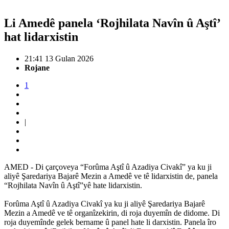
Li Amedê panela ‘Rojhilata Navîn û Aştî’
hat lidarxistin
21:41 13 Gulan 2026
Rojane
1
|
AMED - Di çarçoveya “Forûma Aştî û Azadiya Civakî” ya ku ji
aliyê Şaredariya Bajarê Mezin a Amedê ve tê lidarxistin de, panela
“Rojhilata Navîn û Aştî”yê hate lidarxistin.
Forûma Aştî û Azadiya Civakî ya ku ji aliyê Şaredariya Bajarê
Mezin a Amedê ve tê organîzekirin, di roja duyemîn de didome. Di
roja duyemînde gelek bername û panel hate li darxistin. Panela îro