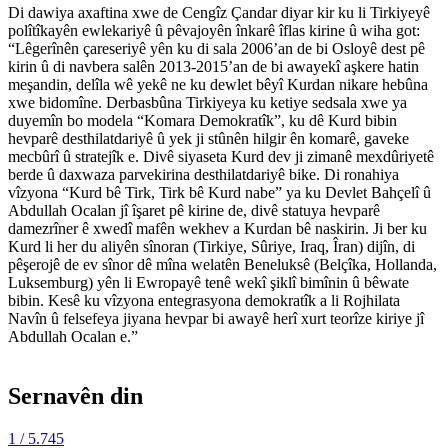
Di dawiya axaftina xwe de Cengîz Çandar diyar kir ku li Tirkiyeyê
polîtîkayên ewlekariyê û pêvajoyên înkarê îflas kirine û wiha got:
“Lêgerînên çareseriyê yên ku di sala 2006’an de bi Osloyê dest pê
kirin û di navbera salên 2013-2015’an de bi awayekî aşkere hatin
meşandin, delîla wê yekê ne ku dewlet bêyî Kurdan nikare hebûna
xwe bidomîne. Derbasbûna Tirkiyeya ku ketiye sedsala xwe ya
duyemîn bo modela “Komara Demokratîk”, ku dê Kurd bibin
hevparê desthilatdariyê û yek ji stûnên hilgir ên komarê, gaveke
mecbûrî û stratejîk e. Divê siyaseta Kurd dev ji zimanê mexdûriyetê
berde û daxwaza parvekirina desthilatdariyê bike. Di ronahiya
vîzyona “Kurd bê Tirk, Tirk bê Kurd nabe” ya ku Devlet Bahçelî û
Abdullah Ocalan jî îşaret pê kirine de, divê statuya hevparê
damezrîner ê xwedî mafên wekhev a Kurdan bê naskirin. Ji ber ku
Kurd li her du aliyên sînoran (Tirkiye, Sûriye, Iraq, Îran) dijîn, di
pêşerojê de ev sînor dê mîna welatên Beneluksê (Belçîka, Hollanda,
Luksemburg) yên li Ewropayê tenê wekî şiklî bimînin û bêwate
bibin. Kesê ku vîzyona entegrasyona demokratîk a li Rojhilata
Navîn û felsefeya jiyana hevpar bi awayê herî xurt teorîze kiriye jî
Abdullah Ocalan e.”
Sernavên din
1
/ 5.745