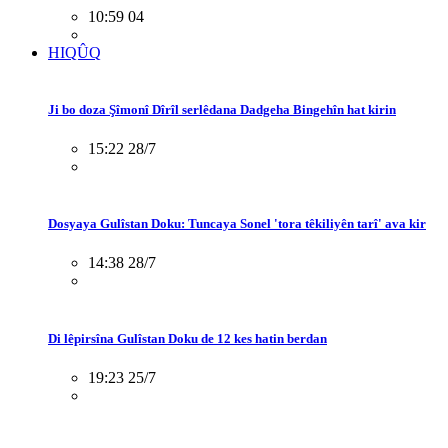
10:59 04
HIQÛQ
Ji bo doza Şîmonî Dîrîl serlêdana Dadgeha Bingehîn hat kirin
15:22 28/7
Dosyaya Gulîstan Doku: Tuncaya Sonel 'tora têkiliyên tarî' ava kir
14:38 28/7
Di lêpirsîna Gulîstan Doku de 12 kes hatin berdan
19:23 25/7