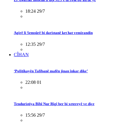
18:24 29/7
Agirê li Semsûrê bi daristanê ket hat vemirandin
12:35 29/7
CÎHAN
‘Polîtîkayên Talîbanê mafên jinan înkar dike’
22:08 01
Tenduristiya Bîbî Nur Rîgî ber bi xetereyê ve diçe
15:56 29/7