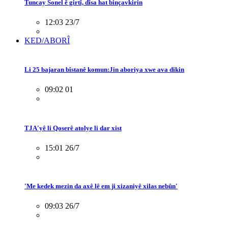
Tuncay Sonel ê girtî, dîsa hat binçavkirin
12:03 23/7
KED/ABORÎ
Li 25 bajaran bîstanê komun:Jin aboriya xwe ava dikin
09:02 01
TJA'yê li Qoserê atolye li dar xist
15:01 26/7
'Me kedek mezin da axê lê em ji xizaniyê xilas nebûn'
09:03 26/7