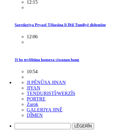
12:15
Şaredariya Peyasê Têkoşîna li Dijî Tundiyê didomîne
12:06
Ji bo tevlibûna konsera ciwanan bang
10:54
JI PÊNÛSA JINAN
JIYAN
TENDURISTÎ/WERZÎŞ
PORTRE
Zarok
GALERIYA JINÊ
DÎMEN
LÊGERÎN