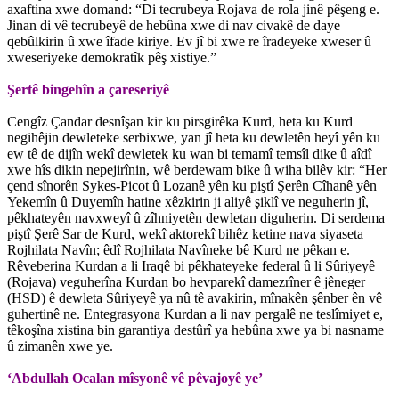
axaftina xwe domand: “Di tecrubeya Rojava de rola jinê pêşeng e.
Jinan di vê tecrubeyê de hebûna xwe di nav civakê de daye
qebûlkirin û xwe îfade kiriye. Ev jî bi xwe re îradeyeke xweser û
xweseriyeke demokratîk pêş xistiye.”
Şertê bingehîn a çareseriyê
Cengîz Çandar desnîşan kir ku pirsgirêka Kurd, heta ku Kurd
negihêjin dewleteke serbixwe, yan jî heta ku dewletên heyî yên ku
ew tê de dijîn wekî dewletek ku wan bi temamî temsîl dike û aîdî
xwe hîs dikin nepejirînin, wê berdewam bike û wiha bilêv kir: “Her
çend sînorên Sykes-Picot û Lozanê yên ku piştî Şerên Cîhanê yên
Yekemîn û Duyemîn hatine xêzkirin ji aliyê şiklî ve neguherin jî,
pêkhateyên navxweyî û zîhniyetên dewletan diguherin. Di serdema
piştî Şerê Sar de Kurd, wekî aktorekî bihêz ketine nava siyaseta
Rojhilata Navîn; êdî Rojhilata Navîneke bê Kurd ne pêkan e.
Rêveberina Kurdan a li Iraqê bi pêkhateyeke federal û li Sûriyeyê
(Rojava) veguherîna Kurdan bo hevparekî damezrîner ê jêneger
(HSD) ê dewleta Sûriyeyê ya nû tê avakirin, mînakên şênber ên vê
guhertinê ne. Entegrasyona Kurdan a li nav pergalê ne teslîmiyet e,
têkoşîna xistina bin garantiya destûrî ya hebûna xwe ya bi nasname
û zimanên xwe ye.
‘Abdullah Ocalan mîsyonê vê pêvajoyê ye’