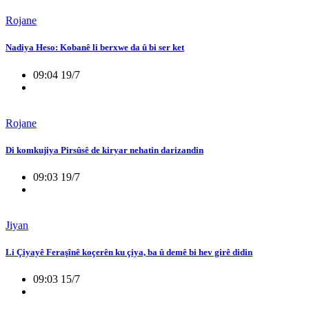
Rojane
Nadiya Heso: Kobanê li berxwe da û bi ser ket
09:04 19/7
Rojane
Di komkujiya Pirsûsê de kiryar nehatin darizandin
09:03 19/7
Jiyan
Li Çiyayê Feraşînê koçerên ku çiya, ba û demê bi hev girê didin
09:03 15/7