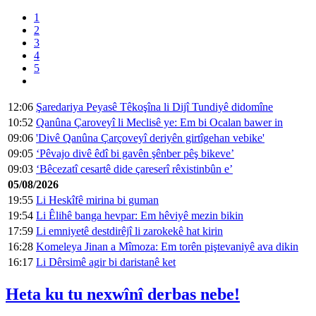
1
2
3
4
5
12:06
Şaredariya Peyasê Têkoşîna li Dijî Tundiyê didomîne
10:52
Qanûna Çaroveyî li Meclisê ye: Em bi Ocalan bawer in
09:06
'Divê Qanûna Çarçoveyî deriyên girtîgehan vebike'
09:05
‘Pêvajo divê êdî bi gavên şênber pêş bikeve’
09:03
‘Bêcezatî cesartê dide çareserî rêxistinbûn e’
05/08/2026
19:55
Li Heskîfê mirina bi guman
19:54
Li Êlihê banga hevpar: Em hêviyê mezin bikin
17:59
Li emniyetê destdirêjî li zarokekê hat kirin
16:28
Komeleya Jinan a Mîmoza: Em torên piştevaniyê ava dikin
16:17
Li Dêrsimê agir bi daristanê ket
Heta ku tu nexwînî derbas nebe!