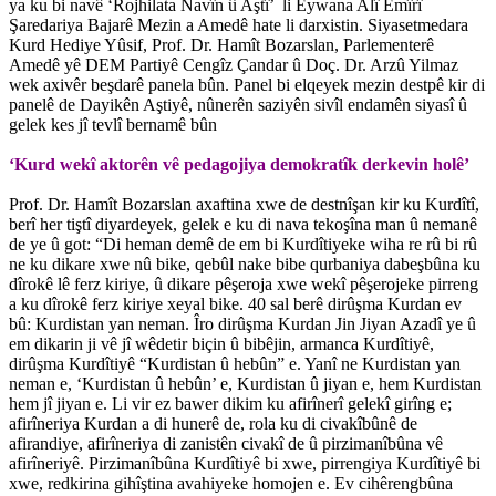
ya ku bi navê ‘Rojhilata Navîn û Aştî’ li Eywana Alî Emîrî
Şaredariya Bajarê Mezin a Amedê hate li darxistin. Siyasetmedara
Kurd Hediye Yûsif, Prof. Dr. Hamît Bozarslan, Parlementerê
Amedê yê DEM Partiyê Cengîz Çandar û Doç. Dr. Arzû Yilmaz
wek axivêr beşdarê panela bûn. Panel bi elqeyek mezin destpê kir di
panelê de Dayikên Aştiyê, nûnerên saziyên sivîl endamên siyasî û
gelek kes jî tevlî bernamê bûn
‘Kurd wekî aktorên vê pedagojiya demokratîk derkevin holê’
Prof. Dr. Hamît Bozarslan axaftina xwe de destnîşan kir ku Kurdîtî,
berî her tiştî diyardeyek, gelek e ku di nava tekoşîna man û nemanê
de ye û got: “Di heman demê de em bi Kurdîtiyeke wiha re rû bi rû
ne ku dikare xwe nû bike, qebûl nake bibe qurbaniya dabeşbûna ku
dîrokê lê ferz kiriye, û dikare pêşeroja xwe wekî pêşerojeke pirreng
a ku dîrokê ferz kiriye xeyal bike. 40 sal berê dirûşma Kurdan ev
bû: Kurdistan yan neman. Îro dirûşma Kurdan Jin Jiyan Azadî ye û
em dikarin ji vê jî wêdetir biçin û bibêjin, armanca Kurdîtiyê,
dirûşma Kurdîtiyê “Kurdistan û hebûn” e. Yanî ne Kurdistan yan
neman e, ‘Kurdistan û hebûn’ e, Kurdistan û jiyan e, hem Kurdistan
hem jî jiyan e. Li vir ez bawer dikim ku afirînerî gelekî girîng e;
afirîneriya Kurdan a di hunerê de, rola ku di civakîbûnê de
afirandiye, afirîneriya di zanistên civakî de û pirzimanîbûna vê
afirîneriyê. Pirzimanîbûna Kurdîtiyê bi xwe, pirrengiya Kurdîtiyê bi
xwe, redkirina gihîştina avahiyeke homojen e. Ev cihêrengbûna