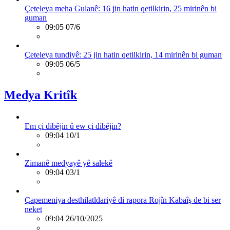
Çeteleya meha Gulanê: 16 jin hatin qetilkirin, 25 mirinên bi
guman
09:05 07/6
Çeteleya tundiyê: 25 jin hatin qetilkirin, 14 mirinên bi guman
09:05 06/5
Medya Kritîk
Em çi dibêjin û ew çi dibêjin?
09:04 10/1
Zimanê medyayê yê salekê
09:04 03/1
Çapemeniya desthilatldariyê di rapora Rojîn Kabaîş de bi ser
neket
09:04 26/10/2025