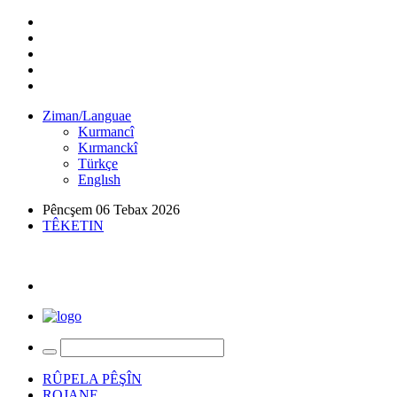
Ziman/Languae
Kurmancî
Kırmanckî
Türkçe
Englısh
Pêncşem 06 Tebax 2026
TÊKETIN
RÛPELA PÊŞÎN
ROJANE