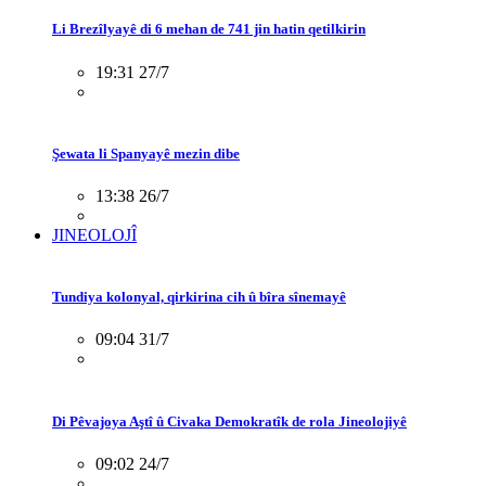
Li Brezîlyayê di 6 mehan de 741 jin hatin qetilkirin
19:31 27/7
Şewata li Spanyayê mezin dibe
13:38 26/7
JINEOLOJÎ
Tundiya kolonyal, qirkirina cih û bîra sînemayê
09:04 31/7
Di Pêvajoya Aştî û Civaka Demokratîk de rola Jineolojiyê
09:02 24/7