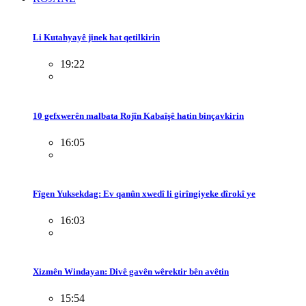
Li Kutahyayê jinek hat qetilkirin
19:22
10 gefxwerên malbata Rojîn Kabaîşê hatin binçavkirin
16:05
Fîgen Yuksekdag: Ev qanûn xwedî li girîngiyeke dîrokî ye
16:03
Xizmên Windayan: Divê gavên wêrektir bên avêtin
15:54