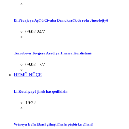
Di Pêvajoya Aştî û Civaka Demokratîk de rola Jineolojiyê
09:02 24/7
Tecrubeya Tevgera Azadiya Jinan a Kurdistanê
09:02 17/7
HEMÛ NÛÇE
Li Kutahyayê jinek hat qetilkirin
19:22
Wêneya Evîn Ebasî gihaşt fînala pêşbirka cîhanî