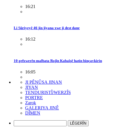
16:21
Li Sûriyeyê 46 jin jiyana xwe ji dest dane
16:12
10 gefxwerên malbata Rojîn Kabaîşê hatin binçavkirin
16:05
JI PÊNÛSA JINAN
JIYAN
TENDURISTÎ/WERZÎŞ
PORTRE
Zarok
GALERIYA JINÊ
DÎMEN
LÊGERÎN