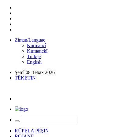
Ziman/Languae
Kurmancî
Kırmanckî
Türkçe
Englısh
Şemî 08 Tebax 2026
TÊKETIN
RÛPELA PÊŞÎN
ROJANE