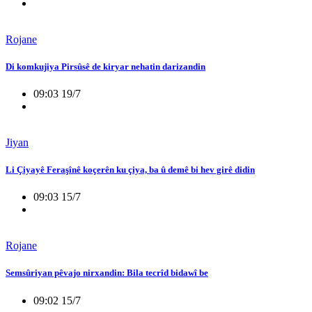
Rojane
Di komkujiya Pirsûsê de kiryar nehatin darizandin
09:03 19/7
Jiyan
Li Çiyayê Feraşînê koçerên ku çiya, ba û demê bi hev girê didin
09:03 15/7
Rojane
Semsûriyan pêvajo nirxandin: Bila tecrîd bidawî be
09:02 15/7