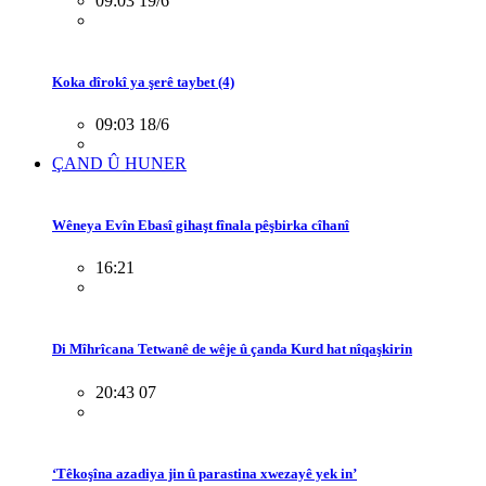
09:03 19/6
Koka dîrokî ya şerê taybet (4)
09:03 18/6
ÇAND Û HUNER
Wêneya Evîn Ebasî gihaşt fînala pêşbirka cîhanî
16:21
Di Mîhrîcana Tetwanê de wêje û çanda Kurd hat nîqaşkirin
20:43 07
‘Têkoşîna azadiya jin û parastina xwezayê yek in’