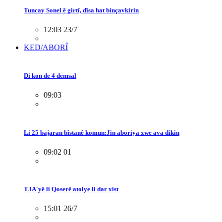
Tuncay Sonel ê girtî, dîsa hat binçavkirin
12:03 23/7
KED/ABORÎ
Di kon de 4 demsal
09:03
Li 25 bajaran bîstanê komun:Jin aboriya xwe ava dikin
09:02 01
TJA'yê li Qoserê atolye li dar xist
15:01 26/7