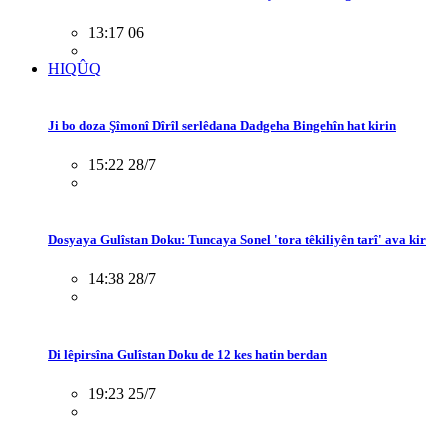
13:17 06
HIQÛQ
Ji bo doza Şîmonî Dîrîl serlêdana Dadgeha Bingehîn hat kirin
15:22 28/7
Dosyaya Gulîstan Doku: Tuncaya Sonel 'tora têkiliyên tarî' ava kir
14:38 28/7
Di lêpirsîna Gulîstan Doku de 12 kes hatin berdan
19:23 25/7