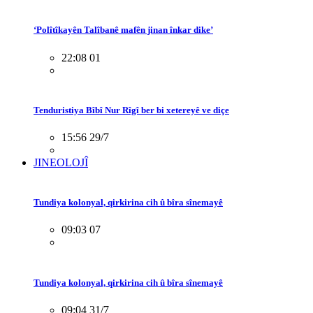
‘Polîtîkayên Talîbanê mafên jinan înkar dike’
22:08 01
Tenduristiya Bîbî Nur Rîgî ber bi xetereyê ve diçe
15:56 29/7
JINEOLOJÎ
Tundiya kolonyal, qirkirina cih û bîra sînemayê
09:03 07
Tundiya kolonyal, qirkirina cih û bîra sînemayê
09:04 31/7