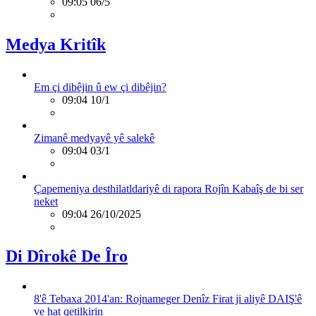
09:05 06/5
Medya Kritîk
Em çi dibêjin û ew çi dibêjin?
09:04 10/1
Zimanê medyayê yê salekê
09:04 03/1
Çapemeniya desthilatldariyê di rapora Rojîn Kabaîş de bi ser
neket
09:04 26/10/2025
Di Dîrokê De Îro
8'ê Tebaxa 2014'an: Rojnameger Denîz Firat ji aliyê DAIŞ'ê
ve hat qetilkirin