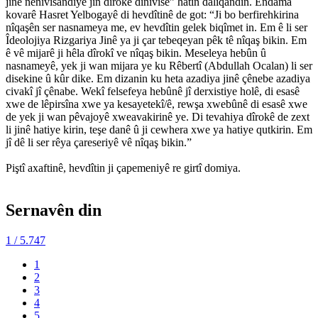
jinê nenivîsandiye jin dîrokê dînivîse” hatin daliqandin. Endama
kovarê Hasret Yelbogayê di hevdîtinê de got: “Ji bo berfirehkirina
nîqaşên ser nasnameya me, ev hevdîtin gelek biqîmet in. Em ê li ser
Îdeolojiya Rizgariya Jinê ya ji çar tebeqeyan pêk tê nîqaş bikin. Em
ê vê mijarê ji hêla dîrokî ve nîqaş bikin. Meseleya hebûn û
nasnameyê, yek ji wan mijara ye ku Rêbertî (Abdullah Ocalan) li ser
disekine û kûr dike. Em dizanin ku heta azadiya jinê çênebe azadiya
civakî jî çênabe. Wekî felsefeya hebûnê jî derxistiye holê, di esasê
xwe de lêpirsîna xwe ya kesayetekî/ê, rewşa xwebûnê di esasê xwe
de yek ji wan pêvajoyê xweavakirinê ye. Di tevahiya dîrokê de zext
li jinê hatiye kirin, teşe danê û ji cewhera xwe ya hatiye qutkirin. Em
jî dê li ser rêya çareseriyê vê nîqaş bikin.”
Piştî axaftinê, hevdîtin ji çapemeniyê re girtî domiya.
Sernavên din
1
/ 5.747
1
2
3
4
5