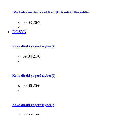
'Me kedek mezin da axê lê em ji xizaniyê xilas nebûn'
09:03 26/7
DOSYA
Koka dîrokî ya şerê taybet (7)
09:04 21/6
Koka dîrokî ya şerê taybet (6)
09:06 20/6
Koka dîrokî ya şerê taybet (5)