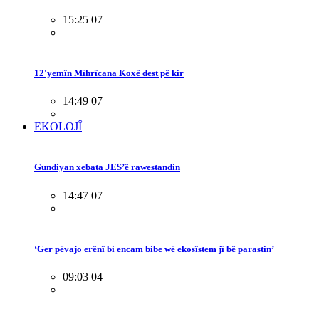
15:25 07
12'yemîn Mîhrîcana Koxê dest pê kir
14:49 07
EKOLOJÎ
Gundiyan xebata JES’ê rawestandin
14:47 07
‘Ger pêvajo erênî bi encam bibe wê ekosîstem jî bê parastin’
09:03 04