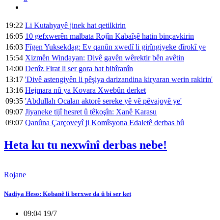
19:22
Li Kutahyayê jinek hat qetilkirin
16:05
10 gefxwerên malbata Rojîn Kabaîşê hatin binçavkirin
16:03
Fîgen Yuksekdag: Ev qanûn xwedî li girîngiyeke dîrokî ye
15:54
Xizmên Windayan: Divê gavên wêrektir bên avêtin
14:00
Denîz Firat li ser gora hat bibîranîn
13:17
'Divê astengiyên li pêşiya darizandina kiryaran werin rakirin'
13:16
Hejmara nû ya Kovara Xwebûn derket
09:35
'Abdullah Ocalan aktorê sereke yê vê pêvajoyê ye'
09:07
Jiyaneke tijî hesret û têkoşîn: Xanê Karasu
09:07
Qanûna Çarçoveyî ji Komîsyona Edaletê derbas bû
Heta ku tu nexwînî derbas nebe!
Rojane
Nadiya Heso: Kobanê li berxwe da û bi ser ket
09:04 19/7