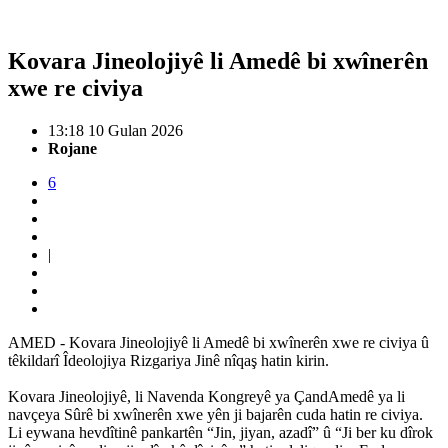
Kovara Jineolojiyê li Amedê bi xwînerên
xwe re civiya
13:18 10 Gulan 2026
Rojane
6
|
AMED - Kovara Jineolojiyê li Amedê bi xwînerên xwe re civiya û
têkildarî Îdeolojiya Rizgariya Jinê nîqaş hatin kirin.
Kovara Jineolojiyê, li Navenda Kongreyê ya ÇandAmedê ya li
navçeya Sûrê bi xwînerên xwe yên ji bajarên cuda hatin re civiya.
Li eywana hevdîtinê pankartên “Jin, jiyan, azadî” û “Ji ber ku dîrok