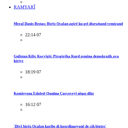
RAMYARÎ
Meral Daniş Beştaş: Birêz Ocalan agirê ku gel dişewitand vemirand
22:14 07
Gulîstan Kiliç Koçyîgît: Pirsgirêka Kurd zemîna demokratîk ava
kiriye
18:19 07
Komîsyona Edaletê Qanûna Çarçoveyî nîqaş dike
16:12 07
'Divê birêz Ocalan karibe di koordînasyonê de cih bigire'