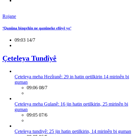
Rojane
‘Qanûna bingehîn ne qanûneke efûyê ye’
09:03 14/7
Çeteleya Tundîyê
Çeteleya meha Hezîranê: 29 in hatin qetilkirin 14 mirinên bi
guman
09:06 08/7
Çeteleya meha Gulanê: 16 jin hatin qetilkirin, 25 mirinên bi
guman
09:05 07/6
Çeteleya tundiyê: 25 jin hatin qetilkirin, 14 mirinên bi guman