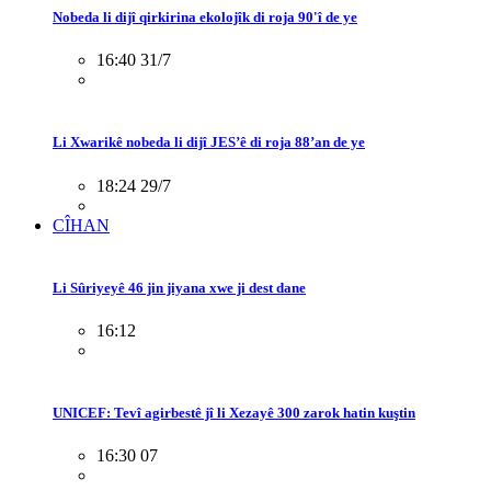
Nobeda li dijî qirkirina ekolojîk di roja 90'î de ye
16:40 31/7
Li Xwarikê nobeda li dijî JES’ê di roja 88’an de ye
18:24 29/7
CÎHAN
Li Sûriyeyê 46 jin jiyana xwe ji dest dane
16:12
UNICEF: Tevî agirbestê jî li Xezayê 300 zarok hatin kuştin
16:30 07