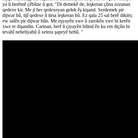
ya li herêmê çêbûne û got, "Di demekê de, leşkeran çûna zozanan
qedexe kir. Me ji ber qedexeyan gelek êş kişand. Serdemek pir
dijwar bû, tijî qedexe û tirsa leşkeran bû. Ez qala 25 sal berê dikim;
ew salên pir dijwar bûn. Me eşyayên xwe û zarokên xwe bi kerên
xwe re dişandin. Carinan, berf li çiyayên bilind ên ku em diçûn bi
tevahî neheliyabû û xetera şapeyê hebû. "