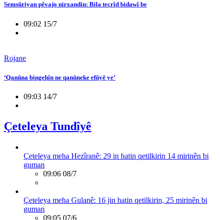
Semsûriyan pêvajo nirxandin: Bila tecrîd bidawî be
09:02 15/7
Rojane
‘Qanûna bingehîn ne qanûneke efûyê ye’
09:03 14/7
Çeteleya Tundîyê
Çeteleya meha Hezîranê: 29 in hatin qetilkirin 14 mirinên bi
guman
09:06 08/7
Çeteleya meha Gulanê: 16 jin hatin qetilkirin, 25 mirinên bi
guman
09:05 07/6