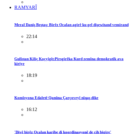
RAMYARÎ
Meral Daniş Beştaş: Birêz Ocalan agirê ku gel dişewitand vemirand
22:14
Gulîstan Kiliç Koçyîgît:Pirsgirêka Kurd zemîna demokratîk ava
kiriye
18:19
Komîsyona Edaletê Qanûna Çarçoveyî nîqaş dike
16:12
'Divê birêz Ocalan karibe di koordînasyonê de cih bigire'