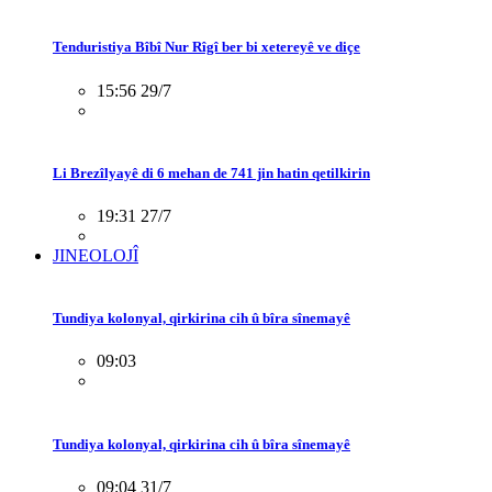
Tenduristiya Bîbî Nur Rîgî ber bi xetereyê ve diçe
15:56 29/7
Li Brezîlyayê di 6 mehan de 741 jin hatin qetilkirin
19:31 27/7
JINEOLOJÎ
Tundiya kolonyal, qirkirina cih û bîra sînemayê
09:03
Tundiya kolonyal, qirkirina cih û bîra sînemayê
09:04 31/7