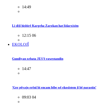
14:49
Li dijî hişbirê Kargeha Zarokan hat lidarxisitn
12:15 06
EKOLOJÎ
Gundiyan xebata JES’ê rawestandin
14:47
‘Ger pêvajo erênî bi encam bibe wê ekosîstem jî bê parastin’
09:03 04