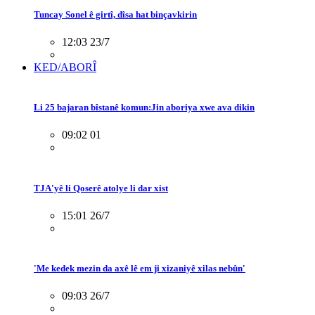
Tuncay Sonel ê girtî, dîsa hat binçavkirin
12:03 23/7
KED/ABORÎ
Li 25 bajaran bîstanê komun:Jin aboriya xwe ava dikin
09:02 01
TJA'yê li Qoserê atolye li dar xist
15:01 26/7
'Me kedek mezin da axê lê em ji xizaniyê xilas nebûn'
09:03 26/7