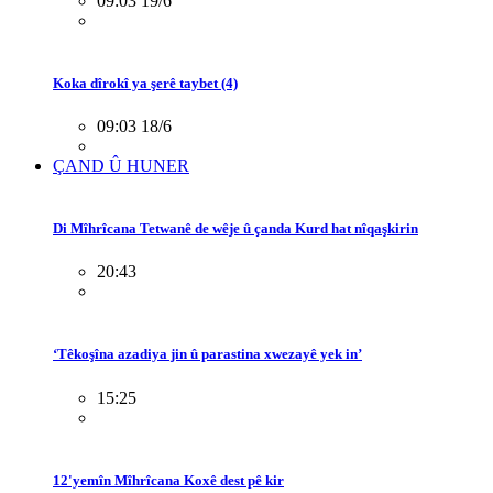
09:03 19/6
Koka dîrokî ya şerê taybet (4)
09:03 18/6
ÇAND Û HUNER
Di Mîhrîcana Tetwanê de wêje û çanda Kurd hat nîqaşkirin
20:43
‘Têkoşîna azadiya jin û parastina xwezayê yek in’
15:25
12'yemîn Mîhrîcana Koxê dest pê kir