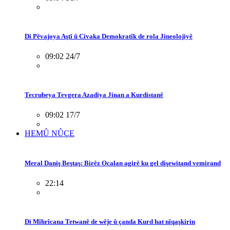
Di Pêvajoya Aştî û Civaka Demokratîk de rola Jineolojiyê
09:02 24/7
Tecrubeya Tevgera Azadiya Jinan a Kurdistanê
09:02 17/7
HEMÛ NÛÇE
Meral Daniş Beştaş: Birêz Ocalan agirê ku gel dişewitand vemirand
22:14
Di Mîhrîcana Tetwanê de wêje û çanda Kurd hat nîqaşkirin