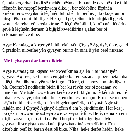
Çanda koçeriyê, ku di sê mehên pêşîn ên biharê de dest pê dike û bi
rêbazên kevneşopî berdewam dike, ji ber zêdebûna lêçûnên
kirêkirina wesayîtan û lêçûnên bilind ên hilberînê, ji bo koçeran bi
pirsgirêkan re rû bi rû ye. Her çend pêşketinên teknolojîk di gelek
waran de rehetiyê peyda kirine jî, lêçûnên bilind, karûbarên lênêrîna
şevê û lêçûnên derman û bijîşkî xwedîkirina ajalan ber bi
sekinandinê ve dibe.
Ayşe Karadag, a koçeriyê li bilindahiyên Çiyayê Agiriyê, dike, çand
û pratîkên hilberînê yên çiyayên bilind ên niha û yên berê nirxand.
'Me li çiyayan dar kom dikirin'
Ayşe Karadag bal kişand ser xwedîkirina ajalên li bilindahiyên
Çiyayê Agiriyê, şert û mercên guherbar ên zozanan ji berê heta niha
û lêçûnên hilberînê yên zêde û got, "Berê, çûna zozanan pir dijwar
bû. Otomobîl nedikarîn biçin ji ber ku rêyên ber bi zozanan ve
tunebûn. Me tiştên xwe li ser kerên xwe hildigirtin, lê kêm dima. Lê
niha ne wisa ye; otomobîl hene, em bi hêsanî diçin. Em di sê mehên
pêşîn ên biharê de diçin. Em bi gelemperî diçin Çiyayê Agiriyê.
Ajalên me li Çiyayê Agiriyê diçêrin û em bi şîr difroşin. Her kes ji
bo çêkirina xwarinê sobeya xwe ya seyranê tîne. Berê, dema ku em
diçûn zozanan, em zû li darên ji bo pêxistinê digeriyan. Me li
çiyayan li ser pişta xwe darên ji şewitandinê kom dikirin. Em
dixebitin berî ku baran dest pê bike. Niha, heke derfet hebin, heke