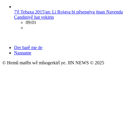
7'ê Tebaxa 2015'an: Li Rojava bi pêşengiya jinan Navenda
Çandiniyê hat vekirin
09:01
Der barê me de
Nasname
© Hemû mafên wê mîsogerkirî ye. JIN NEWS © 2025