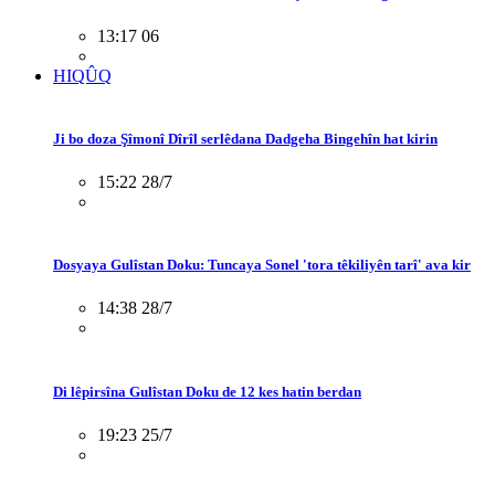
13:17 06
HIQÛQ
Ji bo doza Şîmonî Dîrîl serlêdana Dadgeha Bingehîn hat kirin
15:22 28/7
Dosyaya Gulîstan Doku: Tuncaya Sonel 'tora têkiliyên tarî' ava kir
14:38 28/7
Di lêpirsîna Gulîstan Doku de 12 kes hatin berdan
19:23 25/7