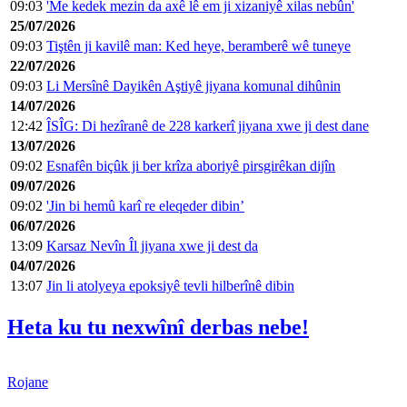
09:03
'Me kedek mezin da axê lê em ji xizaniyê xilas nebûn'
25/07/2026
09:03
Tiştên ji kavilê man: Ked heye, beramberê wê tuneye
22/07/2026
09:03
Li Mersînê Dayikên Aştiyê jiyana komunal dihûnin
14/07/2026
12:42
ÎSÎG: Di hezîranê de 228 karkerî jiyana xwe ji dest dane
13/07/2026
09:02
Esnafên biçûk ji ber krîza aboriyê pirsgirêkan dijîn
09/07/2026
09:02
'Jin bi hemû karî re eleqeder dibin’
06/07/2026
13:09
Karsaz Nevîn Îl jiyana xwe ji dest da
04/07/2026
13:07
Jin li atolyeya epoksiyê tevli hilberînê dibin
Heta ku tu nexwînî derbas nebe!
Rojane