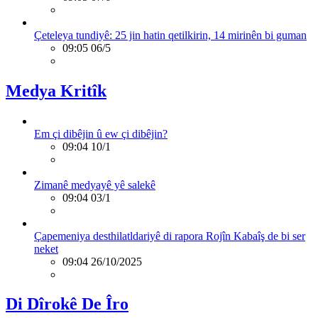
Çeteleya tundiyê: 25 jin hatin qetilkirin, 14 mirinên bi guman
09:05 06/5
Medya Kritîk
Em çi dibêjin û ew çi dibêjin?
09:04 10/1
Zimanê medyayê yê salekê
09:04 03/1
Çapemeniya desthilatldariyê di rapora Rojîn Kabaîş de bi ser
neket
09:04 26/10/2025
Di Dîrokê De Îro