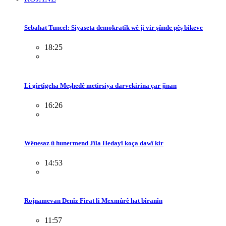
Sebahat Tuncel: Siyaseta demokratîk wê ji vir şûnde pêş bikeve
18:25
Li girtîgeha Meşhedê metirsiya darvekirina çar jinan
16:26
Wênesaz û hunermend Jîla Hedayî koça dawî kir
14:53
Rojnamevan Denîz Firat li Mexmûrê hat bîranîn
11:57