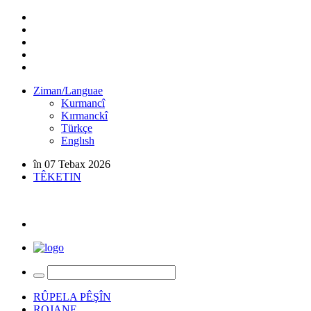
Ziman/Languae
Kurmancî
Kırmanckî
Türkçe
Englısh
în 07 Tebax 2026
TÊKETIN
RÛPELA PÊŞÎN
ROJANE