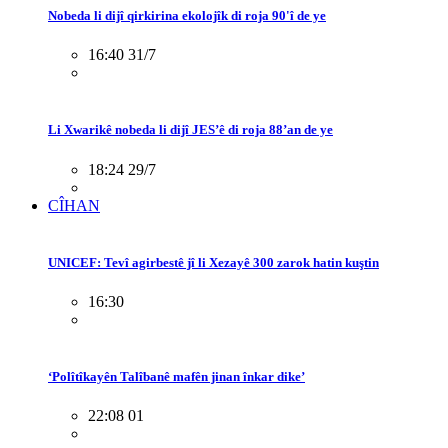
Nobeda li dijî qirkirina ekolojîk di roja 90'î de ye
16:40 31/7
Li Xwarikê nobeda li dijî JES’ê di roja 88’an de ye
18:24 29/7
CÎHAN
UNICEF: Tevî agirbestê jî li Xezayê 300 zarok hatin kuştin
16:30
‘Polîtîkayên Talîbanê mafên jinan înkar dike’
22:08 01