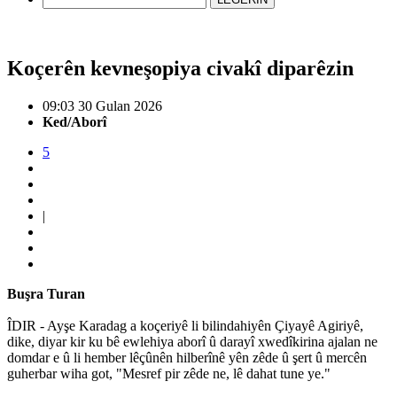
Koçerên kevneşopiya civakî diparêzin
09:03 30 Gulan 2026
Ked/Aborî
5
|
Buşra Turan
ÎDIR - Ayşe Karadag a koçeriyê li bilindahiyên Çiyayê Agiriyê,
dike, diyar kir ku bê ewlehiya aborî û darayî xwedîkirina ajalan ne
domdar e û li hember lêçûnên hilberînê yên zêde û şert û mercên
guherbar wiha got, "Mesref pir zêde ne, lê dahat tune ye."