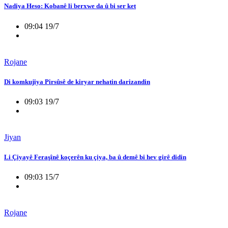
Nadiya Heso: Kobanê li berxwe da û bi ser ket
09:04 19/7
Rojane
Di komkujiya Pirsûsê de kiryar nehatin darizandin
09:03 19/7
Jiyan
Li Çiyayê Feraşînê koçerên ku çiya, ba û demê bi hev girê didin
09:03 15/7
Rojane