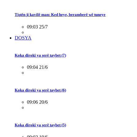
Tiştên ji kavilê man: Ked heye, beramberê wê tuneye
09:03 25/7
DOSYA
Koka dîrokî ya şerê taybet (7)
09:04 21/6
Koka dîrokî ya şerê taybet (6)
09:06 20/6
Koka dîrokî ya şerê taybet (5)