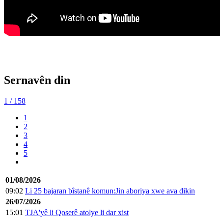
Sernavên din
1
/ 158
1
2
3
4
5
01/08/2026
09:02
Li 25 bajaran bîstanê komun:Jin aboriya xwe ava dikin
26/07/2026
15:01
TJA'yê li Qoserê atolye li dar xist