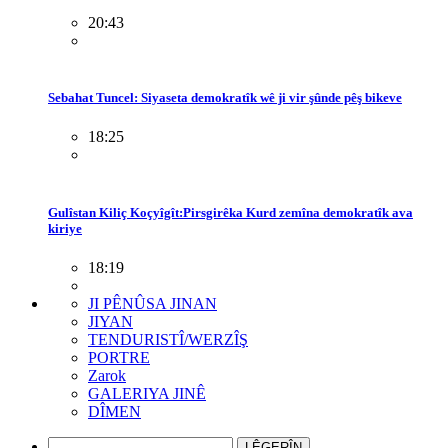
20:43
Sebahat Tuncel: Siyaseta demokratîk wê ji vir şûnde pêş bikeve
18:25
Gulîstan Kiliç Koçyîgît:Pirsgirêka Kurd zemîna demokratîk ava
kiriye
18:19
JI PÊNÛSA JINAN
JIYAN
TENDURISTÎ/WERZÎŞ
PORTRE
Zarok
GALERIYA JINÊ
DÎMEN
LÊGERÎN