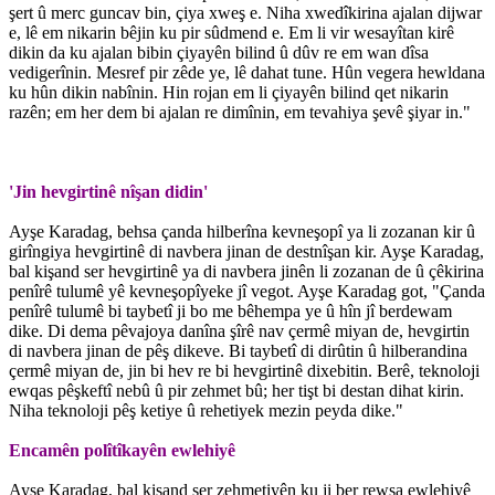
şert û merc guncav bin, çiya xweş e. Niha xwedîkirina ajalan dijwar
e, lê em nikarin bêjin ku pir sûdmend e. Em li vir wesayîtan kirê
dikin da ku ajalan bibin çiyayên bilind û dûv re em wan dîsa
vedigerînin. Mesref pir zêde ye, lê dahat tune. Hûn vegera hewldana
ku hûn dikin nabînin. Hin rojan em li çiyayên bilind qet nikarin
razên; em her dem bi ajalan re dimînin, em tevahiya şevê şiyar in."
'Jin hevgirtinê nîşan didin'
Ayşe Karadag, behsa çanda hilberîna kevneşopî ya li zozanan kir û
girîngiya hevgirtinê di navbera jinan de destnîşan kir. Ayşe Karadag,
bal kişand ser hevgirtinê ya di navbera jinên li zozanan de û çêkirina
penîrê tulumê yê kevneşopîyeke jî vegot. Ayşe Karadag got, "Çanda
penîrê tulumê bi taybetî ji bo me bêhempa ye û hîn jî berdewam
dike. Di dema pêvajoya danîna şîrê nav çermê miyan de, hevgirtin
di navbera jinan de pêş dikeve. Bi taybetî di dirûtin û hilberandina
çermê miyan de, jin bi hev re bi hevgirtinê dixebitin. Berê, teknoloji
ewqas pêşkeftî nebû û pir zehmet bû; her tişt bi destan dihat kirin.
Niha teknoloji pêş ketiye û rehetiyek mezin peyda dike."
Encamên polîtîkayên ewlehiyê
Ayşe Karadag, bal kişand ser zehmetiyên ku ji ber rewşa ewlehiyê