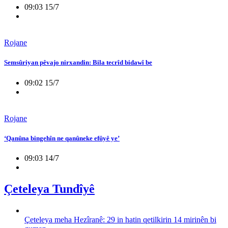
09:03 15/7
Rojane
Semsûriyan pêvajo nirxandin: Bila tecrîd bidawî be
09:02 15/7
Rojane
‘Qanûna bingehîn ne qanûneke efûyê ye’
09:03 14/7
Çeteleya Tundîyê
Çeteleya meha Hezîranê: 29 in hatin qetilkirin 14 mirinên bi