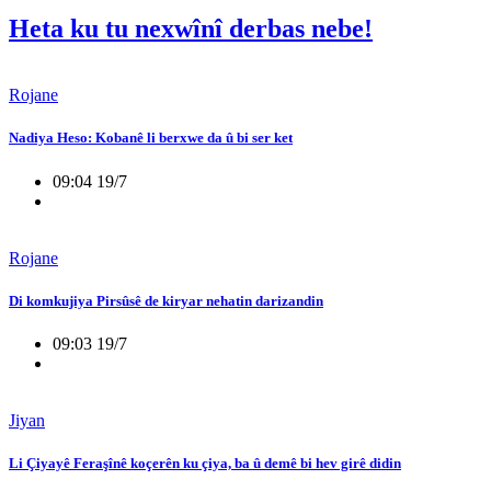
Heta ku tu nexwînî derbas nebe!
Rojane
Nadiya Heso: Kobanê li berxwe da û bi ser ket
09:04 19/7
Rojane
Di komkujiya Pirsûsê de kiryar nehatin darizandin
09:03 19/7
Jiyan
Li Çiyayê Feraşînê koçerên ku çiya, ba û demê bi hev girê didin