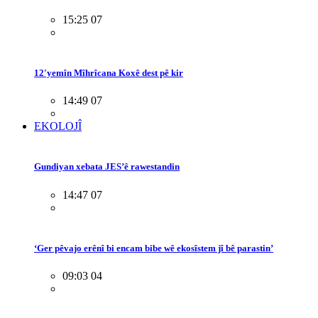
15:25 07
12'yemîn Mîhrîcana Koxê dest pê kir
14:49 07
EKOLOJÎ
Gundiyan xebata JES’ê rawestandin
14:47 07
‘Ger pêvajo erênî bi encam bibe wê ekosîstem jî bê parastin’
09:03 04