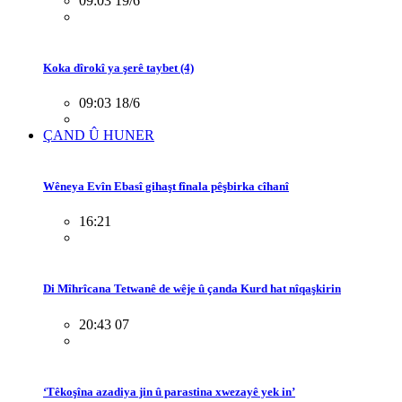
09:03 19/6
Koka dîrokî ya şerê taybet (4)
09:03 18/6
ÇAND Û HUNER
Wêneya Evîn Ebasî gihaşt fînala pêşbirka cîhanî
16:21
Di Mîhrîcana Tetwanê de wêje û çanda Kurd hat nîqaşkirin
20:43 07
‘Têkoşîna azadiya jin û parastina xwezayê yek in’