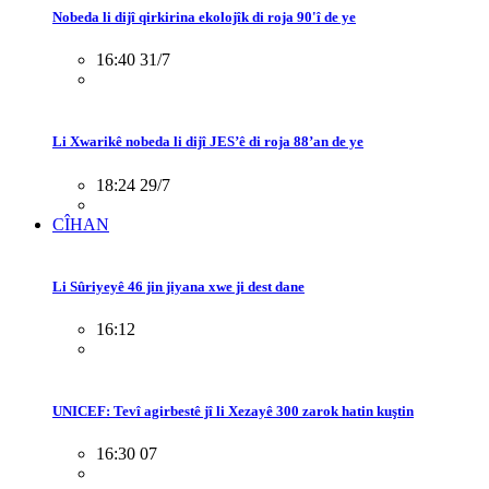
Nobeda li dijî qirkirina ekolojîk di roja 90'î de ye
16:40 31/7
Li Xwarikê nobeda li dijî JES’ê di roja 88’an de ye
18:24 29/7
CÎHAN
Li Sûriyeyê 46 jin jiyana xwe ji dest dane
16:12
UNICEF: Tevî agirbestê jî li Xezayê 300 zarok hatin kuştin
16:30 07