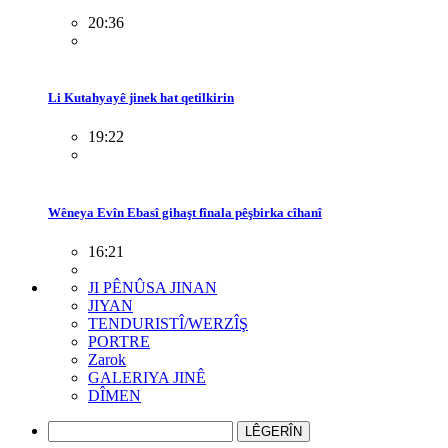
20:36
Li Kutahyayê jinek hat qetilkirin
19:22
Wêneya Evîn Ebasî gihaşt fînala pêşbirka cîhanî
16:21
JI PÊNÛSA JINAN
JIYAN
TENDURISTÎ/WERZÎŞ
PORTRE
Zarok
GALERIYA JINÊ
DÎMEN
LÊGERÎN