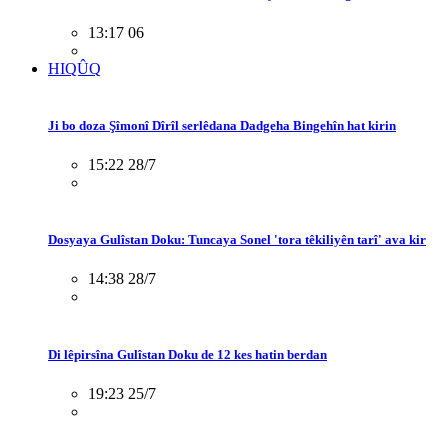
13:17 06
HIQÛQ
Ji bo doza Şîmonî Dîrîl serlêdana Dadgeha Bingehîn hat kirin
15:22 28/7
Dosyaya Gulîstan Doku: Tuncaya Sonel 'tora têkiliyên tarî' ava kir
14:38 28/7
Di lêpirsîna Gulîstan Doku de 12 kes hatin berdan
19:23 25/7