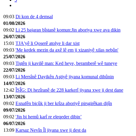
09:03
Di kon de 4 demsal
01/08/2026
09:02
Li 25 bajaran bîstanê komun:Jin aboriya xwe ava dikin
26/07/2026
15:01
TJA'yê li Qoserê atolye li dar xist
09:03
'Me kedek mezin da axê lê em ji xizaniyê xilas nebûn'
25/07/2026
09:03
Tiştên ji kavilê man: Ked heye, beramberê wê tuneye
22/07/2026
09:03
Li Mersînê Dayikên Aştiyê jiyana komunal dihûnin
14/07/2026
12:42
ÎSÎG: Di hezîranê de 228 karkerî jiyana xwe ji dest dane
13/07/2026
09:02
Esnafên biçûk ji ber krîza aboriyê pirsgirêkan dijîn
09/07/2026
09:02
'Jin bi hemû karî re eleqeder dibin’
06/07/2026
13:09
Karsaz Nevîn Îl jiyana xwe ji dest da