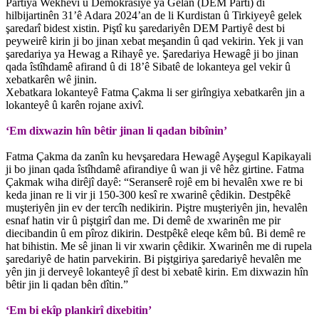
Partiya Wekhevî û Demokrasiyê ya Gelan (DEM Partî) di
hilbijartinên 31’ê Adara 2024’an de li Kurdistan û Tirkiyeyê gelek
şaredarî bidest xistin. Piştî ku şaredariyên DEM Partiyê dest bi
peyweirê kirin ji bo jinan xebat meşandin û qad vekirin. Yek ji van
şaredariya ya Hewag a Rihayê ye. Şaredariya Hewagê ji bo jinan
qada îstîhdamê afirand û di 18’ê Sibatê de lokanteya gel vekir û
xebatkarên wê jinin.
Xebatkara lokanteyê Fatma Çakma li ser girîngiya xebatkarên jin a
lokanteyê û karên rojane axivî.
‘Em dixwazin hîn bêtir jinan li qadan bibînin’
Fatma Çakma da zanîn ku hevşaredara Hewagê Ayşegul Kapikayali
ji bo jinan qada îstîhdamê afirandiye û wan ji vê hêz girtine. Fatma
Çakmak wiha dirêjî dayê: “Seranserê rojê em bi hevalên xwe re bi
keda jinan re li vir ji 150-300 kesî re xwarinê çêdikin. Destpêkê
muşteriyên jin ev der tercîh nedikirin. Piştre muşteriyên jin, hevalên
esnaf hatin vir û piştgirî dan me. Di demê de xwarinên me pir
diecibandin û em pîroz dikirin. Destpêkê eleqe kêm bû. Bi demê re
hat bihistin. Me sê jinan li vir xwarin çêdikir. Xwarinên me di rupela
şaredariyê de hatin parvekirin. Bi piştgiriya şaredariyê hevalên me
yên jin ji derveyê lokanteyê jî dest bi xebatê kirin. Em dixwazin hîn
bêtir jin li qadan bên dîtin.”
‘Em bi ekîp plankirî dixebitin’