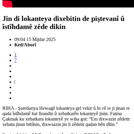
Jin di lokanteya dixebitin de piştevanî û
îstîhdamê zêde dikin
09:04 15 Mijdar 2025
Ked/Aborî
1
7
|
RIHA - Şaredariya Hewagê lokanteya gel vekir û bi vê re ji jinan re
qada îstîhdamê hat firandin û xebatkarên lokanteyê jinin. Fatma
Çakmak ku xebatkara lokanteyê ye wiha got: “Em dixwazin zêdetir
xebata jinan bibînin, dixwsazin jin li zêdetir qadan bên dîtin.”