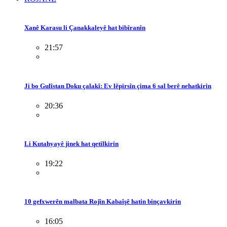
Xanê Karasu li Çanakkaleyê hat bibîranîn
21:57
Ji bo Gulîstan Doku çalakî: Ev lêpirsîn çima 6 sal berê nehatkirin
20:36
Li Kutahyayê jinek hat qetilkirin
19:22
10 gefxwerên malbata Rojîn Kabaîşê hatin binçavkirin
16:05