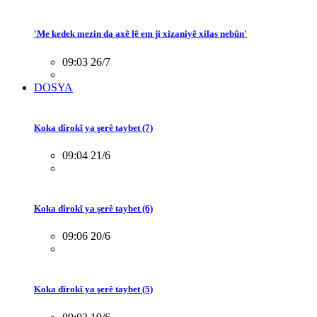
'Me kedek mezin da axê lê em ji xizaniyê xilas nebûn'
09:03 26/7
DOSYA
Koka dîrokî ya şerê taybet (7)
09:04 21/6
Koka dîrokî ya şerê taybet (6)
09:06 20/6
Koka dîrokî ya şerê taybet (5)