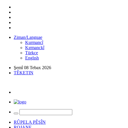
Ziman/Languae
Kurmancî
Kırmanckî
Türkçe
Englısh
Şemî 08 Tebax 2026
TÊKETIN
RÛPELA PÊŞÎN
ROJANE