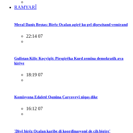
RAMYARÎ
Meral Daniş Beştaş: Birêz Ocalan agirê ku gel dişewitand vemirand
22:14 07
Gulîstan Kiliç Koçyîgît: Pirsgirêka Kurd zemîna demokratîk ava
kiriye
18:19 07
Komîsyona Edaletê Qanûna Çarçoveyî nîqaş dike
16:12 07
'Divê birêz Ocalan karibe di koordînasyonê de cih bigire'