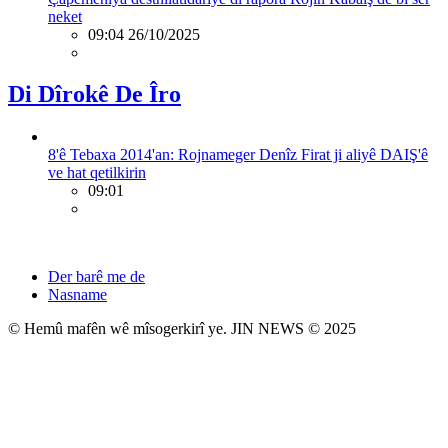
neket
09:04 26/10/2025
Di Dîrokê De Îro
8'ê Tebaxa 2014'an: Rojnameger Denîz Firat ji aliyê DAIŞ'ê
ve hat qetilkirin
09:01
Der barê me de
Nasname
© Hemû mafên wê mîsogerkirî ye. JIN NEWS © 2025