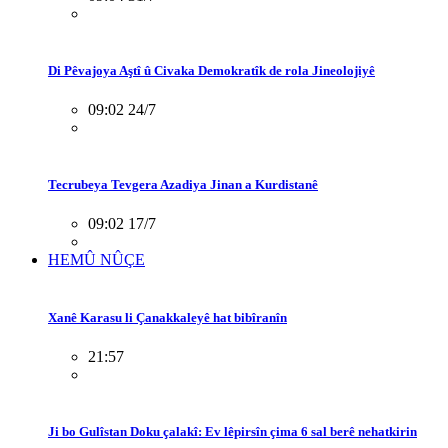
Di Pêvajoya Aştî û Civaka Demokratîk de rola Jineolojiyê
09:02 24/7
Tecrubeya Tevgera Azadiya Jinan a Kurdistanê
09:02 17/7
HEMÛ NÛÇE
Xanê Karasu li Çanakkaleyê hat bibîranîn
21:57
Ji bo Gulîstan Doku çalakî: Ev lêpirsîn çima 6 sal berê nehatkirin