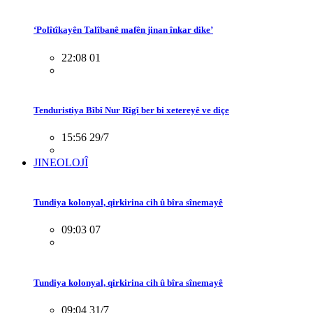
‘Polîtîkayên Talîbanê mafên jinan înkar dike’
22:08 01
Tenduristiya Bîbî Nur Rîgî ber bi xetereyê ve diçe
15:56 29/7
JINEOLOJÎ
Tundiya kolonyal, qirkirina cih û bîra sînemayê
09:03 07
Tundiya kolonyal, qirkirina cih û bîra sînemayê
09:04 31/7