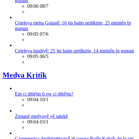
guman
09:06 08/7
Çeteleya meha Gulanê: 16 jin hatin qetilkirin, 25 mirinên bi
guman
09:05 07/6
Çeteleya tundiyê: 25 jin hatin qetilkirin, 14 mirinên bi guman
09:05 06/5
Medya Kritîk
Em çi dibêjin û ew çi dibêjin?
09:04 10/1
Zimanê medyayê yê salekê
09:04 03/1
Çapemeniya desthilatldariyê di rapora Rojîn Kabaîş de bi ser