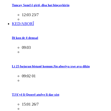
Tuncay Sonel ê girtî, dîsa hat binçavkirin
12:03 23/7
KED/ABORÎ
Di kon de 4 demsal
09:03
Li 25 bajaran bîstanê komun:Jin aboriya xwe ava dikin
09:02 01
TJA'yê li Qoserê atolye li dar xist
15:01 26/7