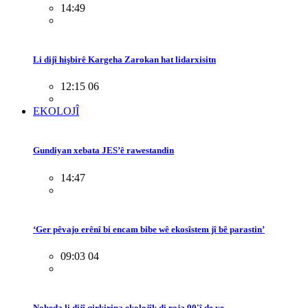
14:49
Li dijî hişbirê Kargeha Zarokan hat lidarxisitn
12:15 06
EKOLOJÎ
Gundiyan xebata JES’ê rawestandin
14:47
‘Ger pêvajo erênî bi encam bibe wê ekosîstem jî bê parastin’
09:03 04
Nobeda li dijî qirkirina ekolojîk di roja 90'î de ye