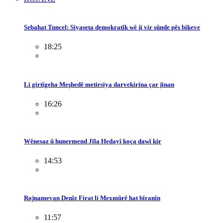
Sebahat Tuncel: Siyaseta demokratîk wê ji vir şûnde pêş bikeve
18:25
Li girtîgeha Meşhedê metirsiya darvekirina çar jinan
16:26
Wênesaz û hunermend Jîla Hedayî koça dawî kir
14:53
Rojnamevan Denîz Firat li Mexmûrê hat bîranîn
11:57