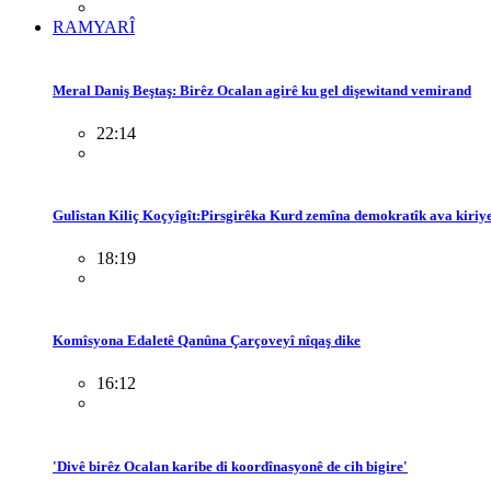
RAMYARÎ
Meral Daniş Beştaş: Birêz Ocalan agirê ku gel dişewitand vemirand
22:14
Gulîstan Kiliç Koçyîgît:Pirsgirêka Kurd zemîna demokratîk ava kiriy
18:19
Komîsyona Edaletê Qanûna Çarçoveyî nîqaş dike
16:12
'Divê birêz Ocalan karibe di koordînasyonê de cih bigire'