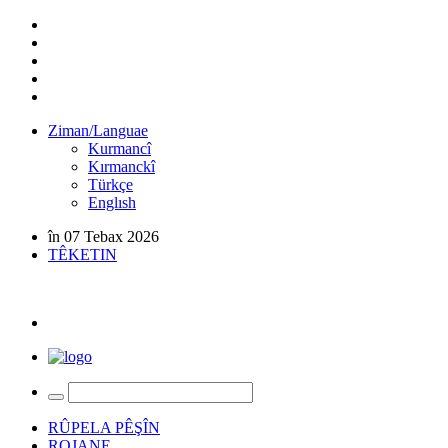
Ziman/Languae
Kurmancî
Kırmanckî
Türkçe
Englısh
în 07 Tebax 2026
TÊKETIN
RÛPELA PÊŞÎN
ROJANE