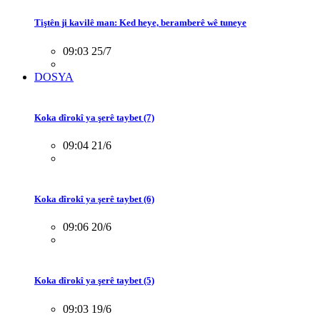
Tiştên ji kavilê man: Ked heye, beramberê wê tuneye
09:03 25/7
DOSYA
Koka dîrokî ya şerê taybet (7)
09:04 21/6
Koka dîrokî ya şerê taybet (6)
09:06 20/6
Koka dîrokî ya şerê taybet (5)
09:03 19/6