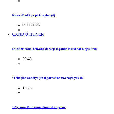
Koka dîrokî ya şerê taybet (4)
09:03 18/6
ÇAND Û HUNER
Di Mîhrîcana Tetwanê de wêje û çanda Kurd hat nîqaşkirin
20:43
‘Têkoşîna azadiya jin û parastina xwezayê yek in’
15:25
12'yemîn Mîhrîcana Koxê dest pê kir