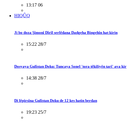
13:17 06
HIQÛQ
Ji bo doza Şîmonî Dîrîl serlêdana Dadgeha Bingehîn hat kirin
15:22 28/7
Dosyaya Gulîstan Doku: Tuncaya Sonel 'tora têkiliyên tarî' ava kir
14:38 28/7
Di lêpirsîna Gulîstan Doku de 12 kes hatin berdan
19:23 25/7