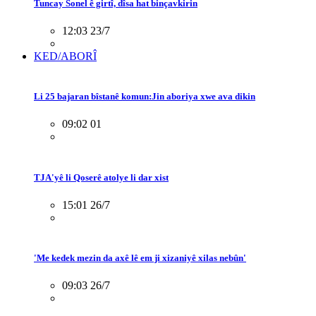
Tuncay Sonel ê girtî, dîsa hat binçavkirin
12:03 23/7
KED/ABORÎ
Li 25 bajaran bîstanê komun:Jin aboriya xwe ava dikin
09:02 01
TJA'yê li Qoserê atolye li dar xist
15:01 26/7
'Me kedek mezin da axê lê em ji xizaniyê xilas nebûn'
09:03 26/7