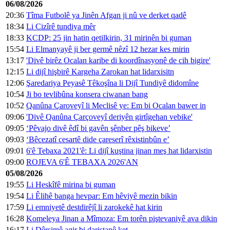
06/08/2026
20:36
Tîma Futbolê ya Jinên Afgan ji nû ve derket qadê
18:34
Li Cizîrê tundiya mêr
18:33
KCDP: 25 jin hatin qetilkirin, 31 mirinên bi guman
15:54
Li Elmanyayê ji ber germê nêzî 12 hezar kes mirin
13:17
'Divê birêz Ocalan karibe di koordînasyonê de cih bigire'
12:15
Li dijî hişbirê Kargeha Zarokan hat lidarxisitn
12:06
Şaredariya Peyasê Têkoşîna li Dijî Tundiyê didomîne
10:54
Ji bo tevlibûna konsera ciwanan bang
10:52
Qanûna Çaroveyî li Meclisê ye: Em bi Ocalan bawer in
09:06
'Divê Qanûna Çarçoveyî deriyên girtîgehan vebike'
09:05
‘Pêvajo divê êdî bi gavên şênber pêş bikeve’
09:03
‘Bêcezatî cesartê dide çareserî rêxistinbûn e’
09:01
6'ê Tebaxa 2021'ê: Li dijî kuştina jinan meş hat lidarxistin
09:00
ROJEVA 6'Ê TEBAXA 2026'AN
05/08/2026
19:55
Li Heskîfê mirina bi guman
19:54
Li Êlihê banga hevpar: Em hêviyê mezin bikin
17:59
Li emniyetê destdirêjî li zarokekê hat kirin
16:28
Komeleya Jinan a Mîmoza: Em torên piştevaniyê ava dikin
16:17
Li Dêrsimê agir bi daristanê ket