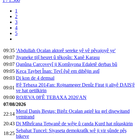
1
/ 1.560
1
2
3
4
5
09:35
'Abdullah Ocalan aktorê sereke yê vê pêvajoyê ye'
09:07
Jiyaneke tijî hesret û têkoşîn: Xanê Karasu
09:07
Qanûna Çarçoveyî ji Komîsyona Edaletê derbas bû
09:05
Keça Taybet Înan: Tevî êşê em dibêjin aştî
09:03
Di kon de 4 demsal
8'ê Tebaxa 2014'an: Rojnameger Denîz Firat ji aliyê DAIŞ'ê
09:01
ve hat qetilkirin
09:00
ROJEVA 08'Ê TEBAXA 2026'AN
07/08/2026
Meral Daniş Beştaş: Birêz Ocalan agirê ku gel dişewitand
22:14
vemirand
20:43
Di Mîhrîcana Tetwanê de wêje û çanda Kurd hat nîqaşkirin
Sebahat Tuncel: Siyaseta demokratîk wê ji vir şûnde pêş
18:25
bikeve