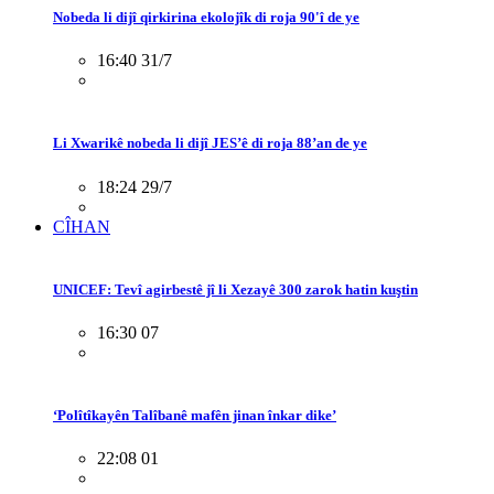
Nobeda li dijî qirkirina ekolojîk di roja 90'î de ye
16:40 31/7
Li Xwarikê nobeda li dijî JES’ê di roja 88’an de ye
18:24 29/7
CÎHAN
UNICEF: Tevî agirbestê jî li Xezayê 300 zarok hatin kuştin
16:30 07
‘Polîtîkayên Talîbanê mafên jinan înkar dike’
22:08 01