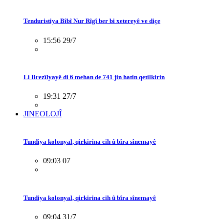
Tenduristiya Bîbî Nur Rîgî ber bi xetereyê ve diçe
15:56 29/7
Li Brezîlyayê di 6 mehan de 741 jin hatin qetilkirin
19:31 27/7
JINEOLOJÎ
Tundiya kolonyal, qirkirina cih û bîra sînemayê
09:03 07
Tundiya kolonyal, qirkirina cih û bîra sînemayê
09:04 31/7