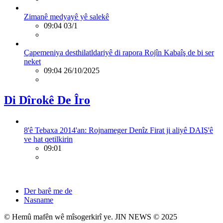
Zimanê medyayê yê salekê
09:04 03/1
Çapemeniya desthilatldariyê di rapora Rojîn Kabaîş de bi ser
neket
09:04 26/10/2025
Di Dîrokê De Îro
8'ê Tebaxa 2014'an: Rojnameger Denîz Firat ji aliyê DAIŞ'ê
ve hat qetilkirin
09:01
Der barê me de
Nasname
© Hemû mafên wê mîsogerkirî ye. JIN NEWS © 2025