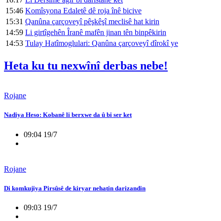
15:46
Komîsyona Edaletê dê roja înê bicive
15:31
Qanûna çarçoveyî pêşkêşî meclisê hat kirin
14:59
Li girtîgehên Îranê mafên jinan tên binpêkirin
14:53
Tulay Hatîmoglulari: Qanûna çarçoveyî dîrokî ye
Heta ku tu nexwînî derbas nebe!
Rojane
Nadiya Heso: Kobanê li berxwe da û bi ser ket
09:04 19/7
Rojane
Di komkujiya Pirsûsê de kiryar nehatin darizandin
09:03 19/7