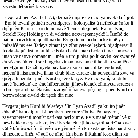
hesabê xwe yê medyaya sanal bertek nîşanî Rahmî Koç dan û
xwestin lêborînê bixwaze.
Tevgera Jinên Azad (TJA), derbarê mijarê de daxuyaniyek da û got:
"Em bi tevahî gotinên zayendperest, kolonyalîst û nefretkar ên ku li
dijî jinên Kurd in, ku di bin navê 'henek' de ji hêla Rahmi Koç,
Serokê Koç Holding ve di vekirina nexweşxaneyekê li Îzmîrê de
hatine parvekirin, qebûl nakin. Ev gotin ne berhemeke tenê ya
'mîzah'ê ne; ew îfadeya zimanî ya zîhniyeteke leşkerî, nijadperest û
feodal-kapîtalîst in ku bi sedsalan bi îstismara beden û nasnameyên
jinan ve hatiye domandin. Jinên Kurd ji hêla polîtîkayên kedxwariyê
ên sîstematîk ve li ser bingeha ziman, nasname û hebûna wan têne
hedefgirtin. Ev zîhniyeta baviksalar ku armanc dike tenduristî,
nepenî û hişmendiya jinan xirab bike, careke din perspektîfa xwe ya
qirêj a li hember jinên Kurd eşkere kiriye. Ev daxuyanî, ku di bin
navê 'henekan' de têne hilberandin, ji hewldanek zîhniyeta serdest a
ji bo tepisandina têkoşîna azadiyê û îradeya pêşeng a jinên Kurd di
berxwedana civakî de tiştek din nine.
Tevgera jinên Kurd bi felsefeya 'Jin Jiyan Azadî' ya ku îro jinên
cîhanê îlham digire, Li hemberî her cure zîhniyetên paşverû,
zayendperest û monîst barîkata herî xurt e. Ev zimanê mêranî yê ku
hewl dide me qels bike, tenê bazdanek e ji bo veşartina rizîna xwe.
Cihê bûrjûwazî û nûnerên wê yên mêr ên ku keda gel îstismar dikin,
di heqareta jinên vî gelî de nîne! Em bang li Rahmî Koç dikin ku