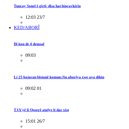
Tuncay Sonel ê girtî, dîsa hat binçavkirin
12:03 23/7
KED/ABORÎ
Di kon de 4 demsal
09:03
Li 25 bajaran bîstanê komun:Jin aboriya xwe ava dikin
09:02 01
TJA'yê li Qoserê atolye li dar xist
15:01 26/7