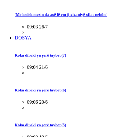
'Me kedek mezin da axê lê em ji xizaniyê xilas nebûn'
09:03 26/7
DOSYA
Koka dîrokî ya şerê taybet (7)
09:04 21/6
Koka dîrokî ya şerê taybet (6)
09:06 20/6
Koka dîrokî ya şerê taybet (5)