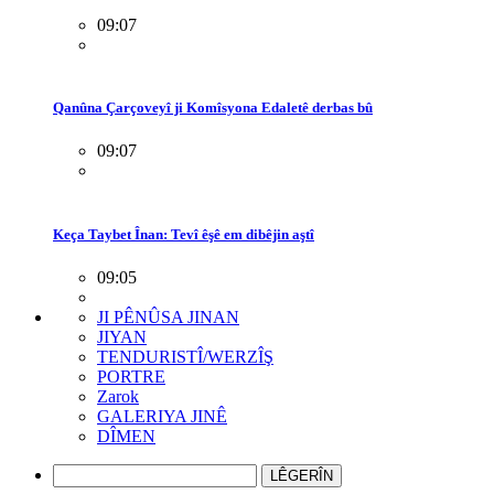
09:07
Qanûna Çarçoveyî ji Komîsyona Edaletê derbas bû
09:07
Keça Taybet Înan: Tevî êşê em dibêjin aştî
09:05
JI PÊNÛSA JINAN
JIYAN
TENDURISTÎ/WERZÎŞ
PORTRE
Zarok
GALERIYA JINÊ
DÎMEN
LÊGERÎN