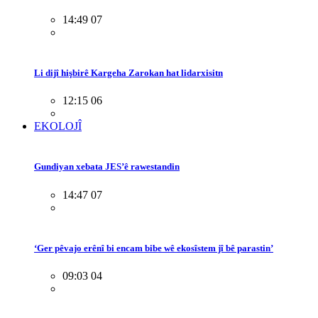
14:49 07
Li dijî hişbirê Kargeha Zarokan hat lidarxisitn
12:15 06
EKOLOJÎ
Gundiyan xebata JES’ê rawestandin
14:47 07
‘Ger pêvajo erênî bi encam bibe wê ekosîstem jî bê parastin’
09:03 04