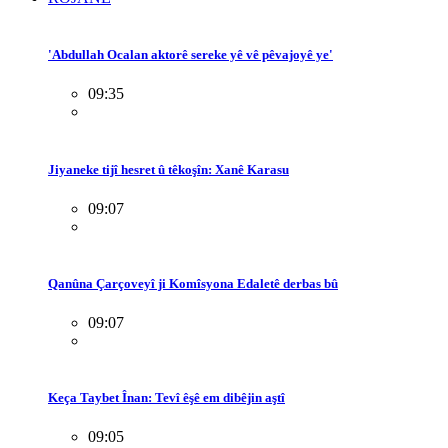
'Abdullah Ocalan aktorê sereke yê vê pêvajoyê ye'
09:35
Jiyaneke tijî hesret û têkoşîn: Xanê Karasu
09:07
Qanûna Çarçoveyî ji Komîsyona Edaletê derbas bû
09:07
Keça Taybet Înan: Tevî êşê em dibêjin aştî
09:05