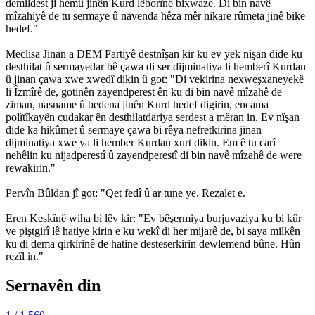
demildest ji hemû jinên Kurd lêborînê bixwaze. Di bin navê
mîzahiyê de tu sermaye û navenda hêza mêr nikare rûmeta jinê bike
hedef."
Meclisa Jinan a DEM Partiyê destnîşan kir ku ev yek nişan dide ku
desthilat û sermayedar bê çawa di ser dijminatiya li hemberî Kurdan
û jinan çawa xwe xwedî dikin û got: "Di vekirina nexweşxaneyekê
li Îzmîrê de, gotinên zayendperest ên ku di bin navê mîzahê de
ziman, nasname û bedena jinên Kurd hedef digirin, encama
polîtîkayên cudakar ên desthilatdariya serdest a mêran in. Ev nîşan
dide ka hikûmet û sermaye çawa bi rêya nefretkirina jinan
dijminatiya xwe ya li hember Kurdan xurt dikin. Em ê tu carî
nehêlin ku nijadperestî û zayendperestî di bin navê mîzahê de were
rewakirin."
Pervîn Bûldan jî got: "Qet fedî û ar tune ye. Rezalet e.
Eren Keskînê wiha bi lêv kir: "Ev bêşermiya burjuvaziya ku bi kûr
ve piştgirî lê hatiye kirin e ku wekî di her mijarê de, bi saya milkên
ku di dema qirkirinê de hatine desteserkirin dewlemend bûne. Hûn
rezîl in."
Sernavên din