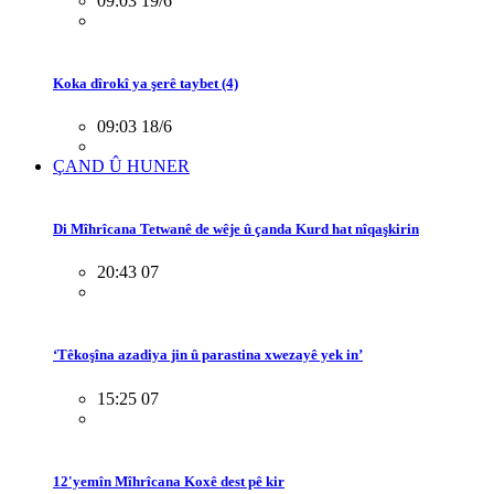
09:03 19/6
Koka dîrokî ya şerê taybet (4)
09:03 18/6
ÇAND Û HUNER
Di Mîhrîcana Tetwanê de wêje û çanda Kurd hat nîqaşkirin
20:43 07
‘Têkoşîna azadiya jin û parastina xwezayê yek in’
15:25 07
12'yemîn Mîhrîcana Koxê dest pê kir