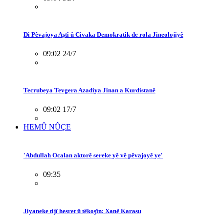
Di Pêvajoya Aştî û Civaka Demokratîk de rola Jineolojiyê
09:02 24/7
Tecrubeya Tevgera Azadiya Jinan a Kurdistanê
09:02 17/7
HEMÛ NÛÇE
'Abdullah Ocalan aktorê sereke yê vê pêvajoyê ye'
09:35
Jiyaneke tijî hesret û têkoşîn: Xanê Karasu