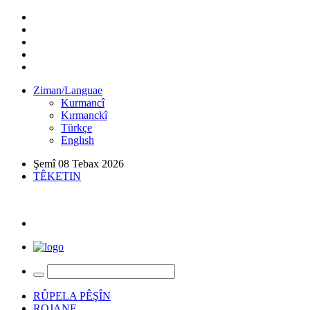
Ziman/Languae
Kurmancî
Kırmanckî
Türkçe
Englısh
Şemî 08 Tebax 2026
TÊKETIN
RÛPELA PÊŞÎN
ROJANE