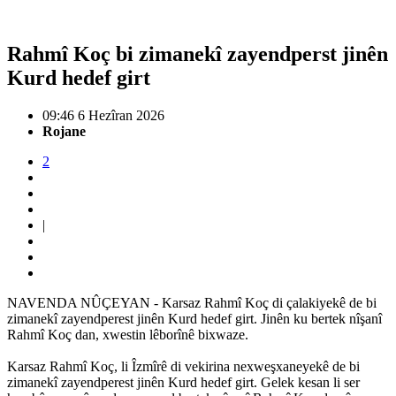
Rahmî Koç bi zimanekî zayendperst jinên
Kurd hedef girt
09:46 6 Hezîran 2026
Rojane
2
|
NAVENDA NÛÇEYAN - Karsaz Rahmî Koç di çalakiyekê de bi
zimanekî zayendperest jinên Kurd hedef girt. Jinên ku bertek nîşanî
Rahmî Koç dan, xwestin lêborînê bixwaze.
Karsaz Rahmî Koç, li Îzmîrê di vekirina nexweşxaneyekê de bi
zimanekî zayendperest jinên Kurd hedef girt. Gelek kesan li ser