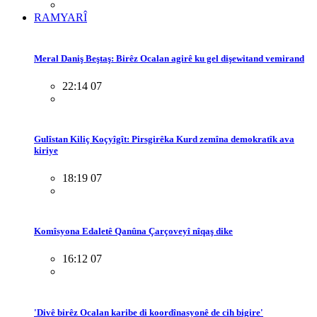
RAMYARÎ
Meral Daniş Beştaş: Birêz Ocalan agirê ku gel dişewitand vemirand
22:14 07
Gulîstan Kiliç Koçyîgît: Pirsgirêka Kurd zemîna demokratîk ava
kiriye
18:19 07
Komîsyona Edaletê Qanûna Çarçoveyî nîqaş dike
16:12 07
'Divê birêz Ocalan karibe di koordînasyonê de cih bigire'