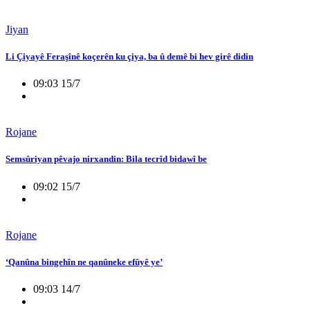
Jiyan
Li Çiyayê Feraşînê koçerên ku çiya, ba û demê bi hev girê didin
09:03 15/7
Rojane
Semsûriyan pêvajo nirxandin: Bila tecrîd bidawî be
09:02 15/7
Rojane
‘Qanûna bingehîn ne qanûneke efûyê ye’
09:03 14/7