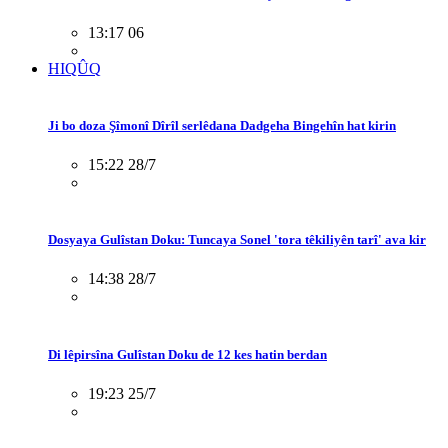
13:17 06
HIQÛQ
Ji bo doza Şîmonî Dîrîl serlêdana Dadgeha Bingehîn hat kirin
15:22 28/7
Dosyaya Gulîstan Doku: Tuncaya Sonel 'tora têkiliyên tarî' ava kir
14:38 28/7
Di lêpirsîna Gulîstan Doku de 12 kes hatin berdan
19:23 25/7