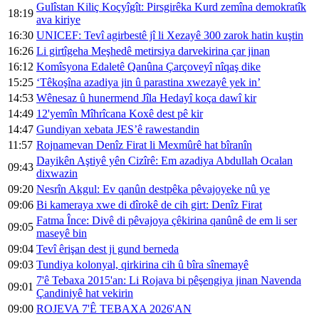
Gulîstan Kiliç Koçyîgît: Pirsgirêka Kurd zemîna demokratîk
18:19
ava kiriye
16:30
UNICEF: Tevî agirbestê jî li Xezayê 300 zarok hatin kuştin
16:26
Li girtîgeha Meşhedê metirsiya darvekirina çar jinan
16:12
Komîsyona Edaletê Qanûna Çarçoveyî nîqaş dike
15:25
‘Têkoşîna azadiya jin û parastina xwezayê yek in’
14:53
Wênesaz û hunermend Jîla Hedayî koça dawî kir
14:49
12'yemîn Mîhrîcana Koxê dest pê kir
14:47
Gundiyan xebata JES’ê rawestandin
11:57
Rojnamevan Denîz Firat li Mexmûrê hat bîranîn
Dayikên Aştiyê yên Cizîrê: Em azadiya Abdullah Ocalan
09:43
dixwazin
09:20
Nesrîn Akgul: Ev qanûn destpêka pêvajoyeke nû ye
09:06
Bi kameraya xwe di dîrokê de cih girt: Denîz Firat
Fatma Înce: Divê di pêvajoya çêkirina qanûnê de em li ser
09:05
maseyê bin
09:04
Tevî êrişan dest ji gund berneda
09:03
Tundiya kolonyal, qirkirina cih û bîra sînemayê
7'ê Tebaxa 2015'an: Li Rojava bi pêşengiya jinan Navenda
09:01
Çandiniyê hat vekirin
09:00
ROJEVA 7'Ê TEBAXA 2026'AN