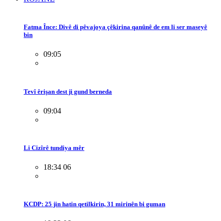
Fatma Înce: Divê di pêvajoya çêkirina qanûnê de em li ser maseyê
bin
09:05
Tevî êrişan dest ji gund berneda
09:04
Li Cizîrê tundiya mêr
18:34 06
KCDP: 25 jin hatin qetilkirin, 31 mirinên bi guman