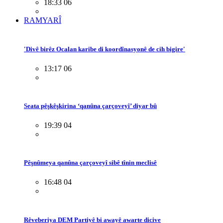
18:33 06
RAMYARÎ
'Divê birêz Ocalan karibe di koordînasyonê de cih bigire'
13:17 06
Seata pêşkêşkirina ‘qanûna çarçoveyî’ diyar bû
19:39 04
Pêşnûmeya qanûna çarçoveyî sibê tînin meclisê
16:48 04
Rêveberiya DEM Partiyê bi awayê awarte dicive