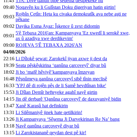
11:43
TJA: Divê qanûn bibe sedema destpêkeke nû
09:40
Noqavên ku li Gulîstan Doku digeriyan hatin girtin!
Rojbîn Çetîn: Heta ku civaka demokratîk ava nebe aşti ne
09:03
pêkane
09:02
Dayika Esma Ayaz: Îşkence û zext didomin
5'ê Tebaxa 2016'an: Kampanyaya 'Ez xwedî li serokê xwe,
09:01
ax û azadiya xwe derdikevim'
09:00
ROJEVA 5'Ê TEBAXA 2026'AN
04/08/2026
22:16
Li Dîlokê şewat: Zarokekî jiyan axwe ji dest da
19:39
Seata pêşkêşkirina ‘qanûna çarçoveyî’ diyar bû
18:02
Ji bo ‘mafê hêviyê’kampanyaya îmzeyan
16:48
Pêşnûmeya qanûna çarçoveyî sibê tînin meclisê
16:33
'YPJ dê di rojên pêş de li Şamê hevdtînan bike'
15:53
Ji Dîlan Demîr hefteyeke agahî nayê girtin
14:15
Jin dê derbarê 'Qanûna çarçoveyî' de daxuyaniyê bidin
13:47
Xanê Karasû hat definkirin
13:31
Li Silêmaniyê jinek hate qetilkirin!
13:26
Ji Kampanyaya ‘Sêşema Ji Darvekirinan Re Na’ bang
13:18
Navê qanûna çarçoveyê diyar bû
13:15
Li Zarokistananê qeydan dest pê kir!