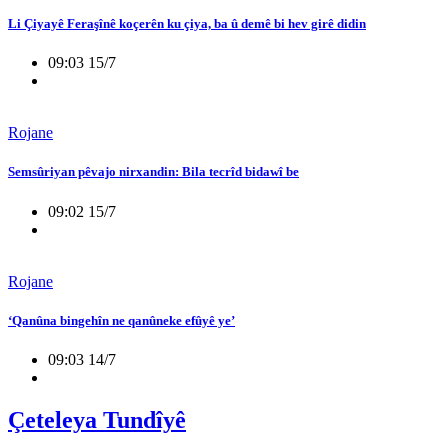
Li Çiyayê Feraşînê koçerên ku çiya, ba û demê bi hev girê didin
09:03 15/7
Rojane
Semsûriyan pêvajo nirxandin: Bila tecrîd bidawî be
09:02 15/7
Rojane
‘Qanûna bingehîn ne qanûneke efûyê ye’
09:03 14/7
Çeteleya Tundîyê