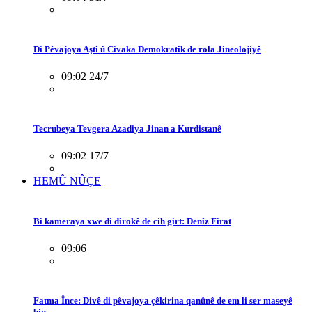
Di Pêvajoya Aştî û Civaka Demokratîk de rola Jineolojiyê
09:02 24/7
Tecrubeya Tevgera Azadiya Jinan a Kurdistanê
09:02 17/7
HEMÛ NÛÇE
Bi kameraya xwe di dîrokê de cih girt: Denîz Firat
09:06
Fatma Înce: Divê di pêvajoya çêkirina qanûnê de em li ser maseyê
bin