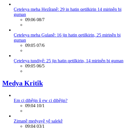
Çeteleya meha Hezîranê: 29 in hatin qetilkirin 14 mirinên bi
guman
09:06 08/7
Çeteleya meha Gulanê: 16 jin hatin qetilkirin, 25 mirinên bi
guman
09:05 07/6
Çeteleya tundiyê: 25 jin hatin qetilkirin, 14 mirinên bi guman
09:05 06/5
Medya Kritîk
Em çi dibêjin û ew çi dibêjin?
09:04 10/1
Zimanê medyayê yê salekê
09:04 03/1