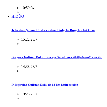
10:59 04
HIQÛQ
Ji bo doza Şîmonî Dîrîl serlêdana Dadgeha Bingehîn hat kirin
15:22 28/7
Dosyaya Gulîstan Doku: Tuncaya Sonel 'tora têkiliyên tarî' ava kir
14:38 28/7
Di lêpirsîna Gulîstan Doku de 12 kes hatin berdan
19:23 25/7