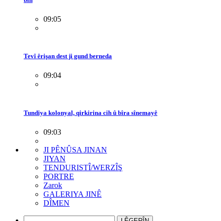
09:05
Tevî êrişan dest ji gund berneda
09:04
Tundiya kolonyal, qirkirina cih û bîra sînemayê
09:03
JI PÊNÛSA JINAN
JIYAN
TENDURISTÎ/WERZÎŞ
PORTRE
Zarok
GALERIYA JINÊ
DÎMEN
LÊGERÎN