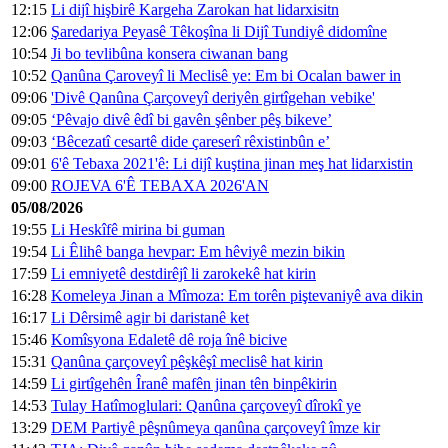
12:15
Li dijî hişbirê Kargeha Zarokan hat lidarxisitn
12:06
Şaredariya Peyasê Têkoşîna li Dijî Tundiyê didomîne
10:54
Ji bo tevlibûna konsera ciwanan bang
10:52
Qanûna Çaroveyî li Meclisê ye: Em bi Ocalan bawer in
09:06
'Divê Qanûna Çarçoveyî deriyên girtîgehan vebike'
09:05
‘Pêvajo divê êdî bi gavên şênber pêş bikeve’
09:03
‘Bêcezatî cesartê dide çareserî rêxistinbûn e’
09:01
6'ê Tebaxa 2021'ê: Li dijî kuştina jinan meş hat lidarxistin
09:00
ROJEVA 6'Ê TEBAXA 2026'AN
05/08/2026
19:55
Li Heskîfê mirina bi guman
19:54
Li Êlihê banga hevpar: Em hêviyê mezin bikin
17:59
Li emniyetê destdirêjî li zarokekê hat kirin
16:28
Komeleya Jinan a Mîmoza: Em torên piştevaniyê ava dikin
16:17
Li Dêrsimê agir bi daristanê ket
15:46
Komîsyona Edaletê dê roja înê bicive
15:31
Qanûna çarçoveyî pêşkêşî meclisê hat kirin
14:59
Li girtîgehên Îranê mafên jinan tên binpêkirin
14:53
Tulay Hatîmoglulari: Qanûna çarçoveyî dîrokî ye
13:29
DEM Partiyê pêşnûmeya qanûna çarçoveyî îmze kir