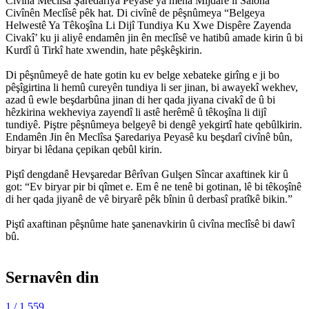
Civîna Meclîsa Şaredariya Peyasê ya meha Mijdarê li Salona
Civînên Meclîsê pêk hat. Di civînê de pêşnûmeya “Belgeya
Helwestê Ya Têkoşîna Li Dijî Tundiya Ku Xwe Dispêre Zayenda
Civakî’ ku ji aliyê endamên jin ên meclîsê ve hatibû amade kirin û bi
Kurdî û Tirkî hate xwendin, hate pêşkêşkirin.
Di pêşnûmeyê de hate gotin ku ev belge xebateke girîng e ji bo
pêşîgirtina li hemû cureyên tundiya li ser jinan, bi awayekî wekhev,
azad û ewle beşdarbûna jinan di her qada jiyana civakî de û bi
hêzkirina wekheviya zayendî li astê herêmê û têkoşîna li dijî
tundiyê. Piştre pêşnûmeya belgeyê bi dengê yekgirtî hate qebûlkirin.
Endamên Jin ên Meclîsa Şaredariya Peyasê ku beşdarî civînê bûn,
biryar bi lêdana çepikan qebûl kirin.
Piştî dengdanê Hevşaredar Bêrîvan Gulşen Sîncar axaftinek kir û
got: “Ev biryar pir bi qîmet e. Em ê ne tenê bi gotinan, lê bi têkoşînê
di her qada jiyanê de vê biryarê pêk bînin û derbasî pratîkê bikin.”
Piştî axaftinan pêşnûme hate şanenavkirin û civîna meclîsê bi dawî
bû.
Sernavên din
1
/ 1.559