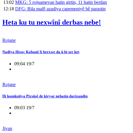
13:02
MKG: 5 rojnamevan hatin girtin, 11 hatin berdan
12:18
DFG: Bila mafê azadiya çapemeniyê bê parastin
Heta ku tu nexwînî derbas nebe!
Rojane
Nadiya Heso: Kobanê li berxwe da û bi ser ket
09:04 19/7
Rojane
Di komkujiya Pirsûsê de kiryar nehatin darizandin
09:03 19/7
Jiyan