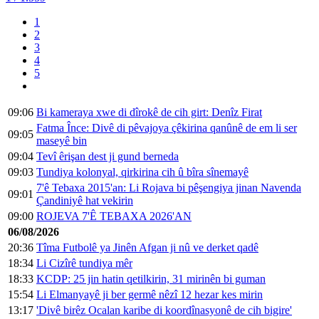
1
2
3
4
5
09:06
Bi kameraya xwe di dîrokê de cih girt: Denîz Firat
Fatma Înce: Divê di pêvajoya çêkirina qanûnê de em li ser
09:05
maseyê bin
09:04
Tevî êrişan dest ji gund berneda
09:03
Tundiya kolonyal, qirkirina cih û bîra sînemayê
7'ê Tebaxa 2015'an: Li Rojava bi pêşengiya jinan Navenda
09:01
Çandiniyê hat vekirin
09:00
ROJEVA 7'Ê TEBAXA 2026'AN
06/08/2026
20:36
Tîma Futbolê ya Jinên Afgan ji nû ve derket qadê
18:34
Li Cizîrê tundiya mêr
18:33
KCDP: 25 jin hatin qetilkirin, 31 mirinên bi guman
15:54
Li Elmanyayê ji ber germê nêzî 12 hezar kes mirin
13:17
'Divê birêz Ocalan karibe di koordînasyonê de cih bigire'