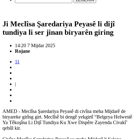
Ji Meclîsa Şaredariya Peyasê li dijî
tundiya li ser jinan biryarên giring
14:20 7 Mijdar 2025
Rojane
11
|
AMED - Meclîsa Şaredariya Peyasê di civîna meha Mijdarê de
biryareke girîng girt. Meclîsê bi dengê yekgirtî “Belgeya Helwestê
Ya Têkoşîna Li Dijî Tundiya Ku Xwe Dispêre Zayenda Civakî’
qebûl kir.