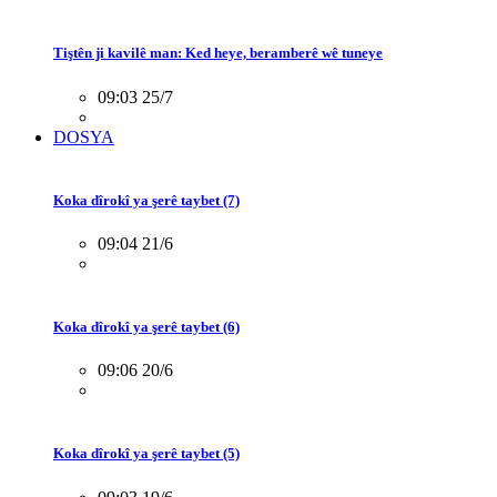
Tiştên ji kavilê man: Ked heye, beramberê wê tuneye
09:03 25/7
DOSYA
Koka dîrokî ya şerê taybet (7)
09:04 21/6
Koka dîrokî ya şerê taybet (6)
09:06 20/6
Koka dîrokî ya şerê taybet (5)