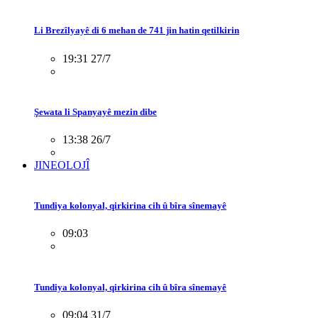
Li Brezîlyayê di 6 mehan de 741 jin hatin qetilkirin
19:31 27/7
Şewata li Spanyayê mezin dibe
13:38 26/7
JINEOLOJÎ
Tundiya kolonyal, qirkirina cih û bîra sînemayê
09:03
Tundiya kolonyal, qirkirina cih û bîra sînemayê
09:04 31/7