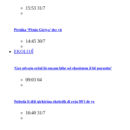
15:53 31/7
Pirtûka ‘Pênûs Giriya’ der çû
14:45 30/7
EKOLOJÎ
‘Ger pêvajo erênî bi encam bibe wê ekosîstem jî bê parastin’
09:03 04
Nobeda li dijî qirkirina ekolojîk di roja 90'î de ye
16:40 31/7