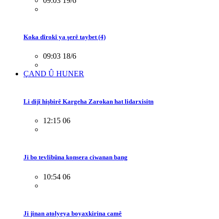
09:03 19/6
Koka dîrokî ya şerê taybet (4)
09:03 18/6
ÇAND Û HUNER
Li dijî hişbirê Kargeha Zarokan hat lidarxisitn
12:15 06
Ji bo tevlibûna konsera ciwanan bang
10:54 06
Ji jinan atolyeya boyaxkirina camê