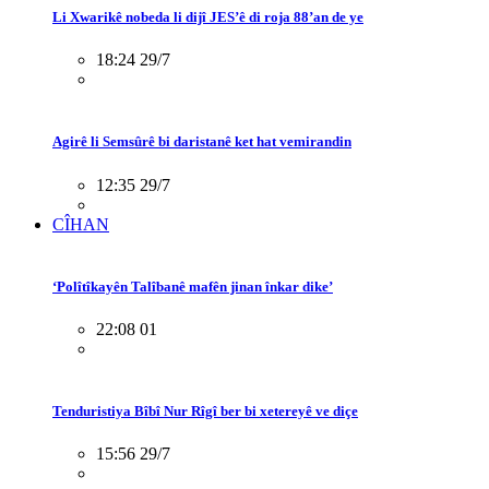
Li Xwarikê nobeda li dijî JES’ê di roja 88’an de ye
18:24 29/7
Agirê li Semsûrê bi daristanê ket hat vemirandin
12:35 29/7
CÎHAN
‘Polîtîkayên Talîbanê mafên jinan înkar dike’
22:08 01
Tenduristiya Bîbî Nur Rîgî ber bi xetereyê ve diçe
15:56 29/7