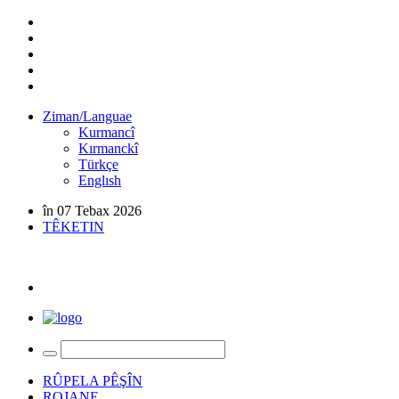
Ziman/Languae
Kurmancî
Kırmanckî
Türkçe
Englısh
în 07 Tebax 2026
TÊKETIN
RÛPELA PÊŞÎN
ROJANE