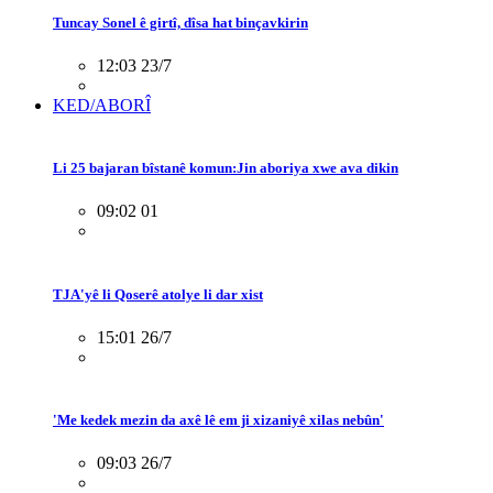
Tuncay Sonel ê girtî, dîsa hat binçavkirin
12:03 23/7
KED/ABORÎ
Li 25 bajaran bîstanê komun:Jin aboriya xwe ava dikin
09:02 01
TJA'yê li Qoserê atolye li dar xist
15:01 26/7
'Me kedek mezin da axê lê em ji xizaniyê xilas nebûn'
09:03 26/7