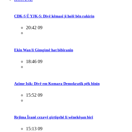
CDK-S Û YJK-S: Divê kêmasî ji holê bên rakirin
20:42 09
Ekîn Wan li Gimgimê hat bibîranîn
18:46 09
Azîme Işik: Divê em Komara Demokratîk pêk bînin
15:52 09
Rejîma Îranê cezayê girtîgehê li wênekêşan birî
15:13 09