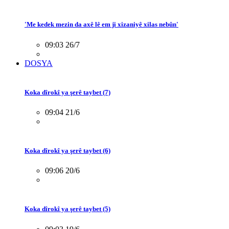
'Me kedek mezin da axê lê em ji xizaniyê xilas nebûn'
09:03 26/7
DOSYA
Koka dîrokî ya şerê taybet (7)
09:04 21/6
Koka dîrokî ya şerê taybet (6)
09:06 20/6
Koka dîrokî ya şerê taybet (5)