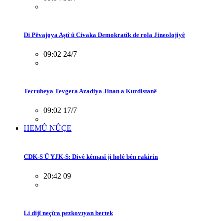
Di Pêvajoya Aştî û Civaka Demokratîk de rola Jineolojiyê
09:02 24/7
Tecrubeya Tevgera Azadiya Jinan a Kurdistanê
09:02 17/7
HEMÛ NÛÇE
CDK-S Û YJK-S: Divê kêmasî ji holê bên rakirin
20:42 09
Li dijî neçîra pezkovıyan bertek