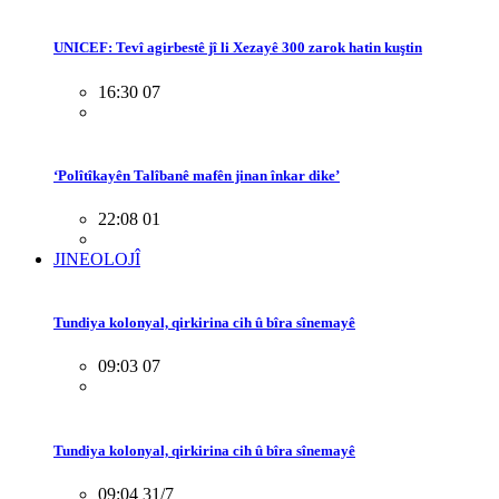
UNICEF: Tevî agirbestê jî li Xezayê 300 zarok hatin kuştin
16:30 07
‘Polîtîkayên Talîbanê mafên jinan înkar dike’
22:08 01
JINEOLOJÎ
Tundiya kolonyal, qirkirina cih û bîra sînemayê
09:03 07
Tundiya kolonyal, qirkirina cih û bîra sînemayê
09:04 31/7