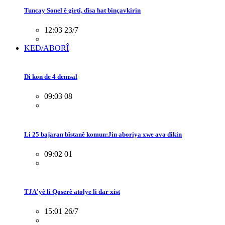
Tuncay Sonel ê girtî, dîsa hat binçavkirin
12:03 23/7
KED/ABORÎ
Di kon de 4 demsal
09:03 08
Li 25 bajaran bîstanê komun:Jin aboriya xwe ava dikin
09:02 01
TJA'yê li Qoserê atolye li dar xist
15:01 26/7