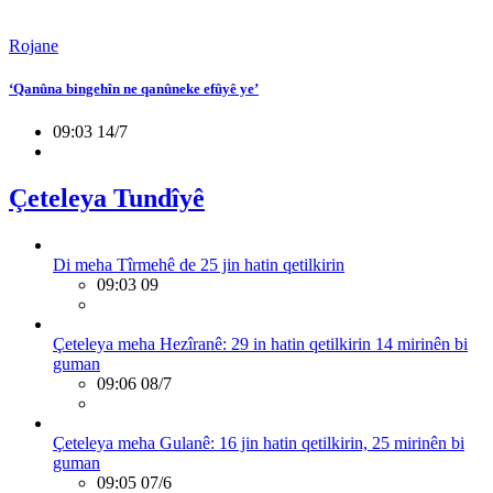
Rojane
‘Qanûna bingehîn ne qanûneke efûyê ye’
09:03 14/7
Çeteleya Tundîyê
Di meha Tîrmehê de 25 jin hatin qetilkirin
09:03 09
Çeteleya meha Hezîranê: 29 in hatin qetilkirin 14 mirinên bi
guman
09:06 08/7
Çeteleya meha Gulanê: 16 jin hatin qetilkirin, 25 mirinên bi
guman
09:05 07/6