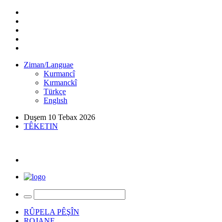
Ziman/Languae
Kurmancî
Kırmanckî
Türkçe
Englısh
Duşem 10 Tebax 2026
TÊKETIN
RÛPELA PÊŞÎN
ROJANE