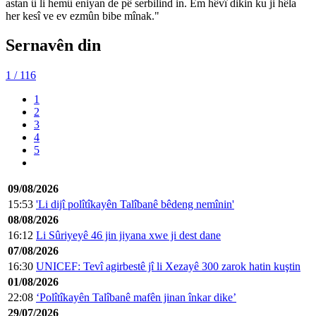
astan û li hemû eniyan de pê serbilind in. Em hêvî dikin ku ji hêla
her kesî ve ev ezmûn bibe mînak."
Sernavên din
1
/ 116
1
2
3
4
5
09/08/2026
15:53
'Li dijî polîtîkayên Talîbanê bêdeng nemînin'
08/08/2026
16:12
Li Sûriyeyê 46 jin jiyana xwe ji dest dane
07/08/2026
16:30
UNICEF: Tevî agirbestê jî li Xezayê 300 zarok hatin kuştin
01/08/2026
22:08
‘Polîtîkayên Talîbanê mafên jinan înkar dike’
29/07/2026