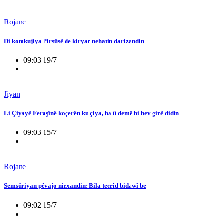
Rojane
Di komkujiya Pirsûsê de kiryar nehatin darizandin
09:03 19/7
Jiyan
Li Çiyayê Feraşînê koçerên ku çiya, ba û demê bi hev girê didin
09:03 15/7
Rojane
Semsûriyan pêvajo nirxandin: Bila tecrîd bidawî be
09:02 15/7