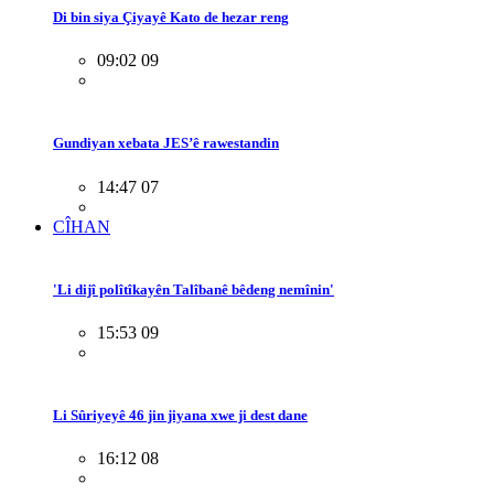
Di bin siya Çiyayê Kato de hezar reng
09:02 09
Gundiyan xebata JES’ê rawestandin
14:47 07
CÎHAN
'Li dijî polîtîkayên Talîbanê bêdeng nemînin'
15:53 09
Li Sûriyeyê 46 jin jiyana xwe ji dest dane
16:12 08