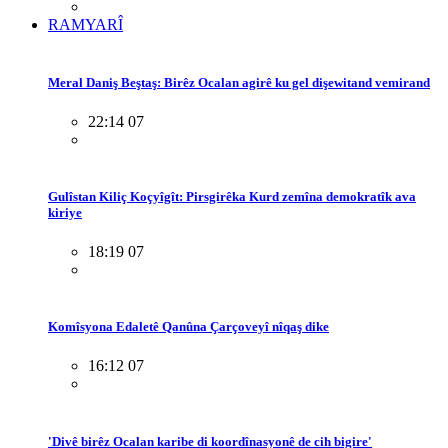
RAMYARÎ
Meral Daniş Beştaş: Birêz Ocalan agirê ku gel dişewitand vemirand
22:14 07
Gulîstan Kiliç Koçyîgît: Pirsgirêka Kurd zemîna demokratîk ava
kiriye
18:19 07
Komîsyona Edaletê Qanûna Çarçoveyî nîqaş dike
16:12 07
'Divê birêz Ocalan karibe di koordînasyonê de cih bigire'