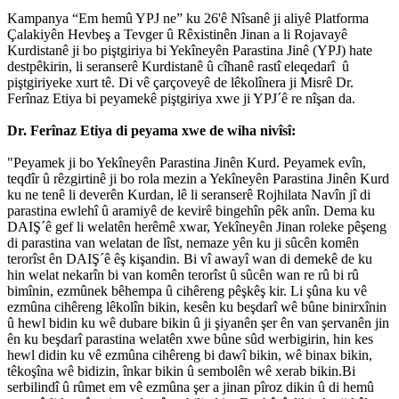
Kampanya “Em hemû YPJ ne” ku 26'ê Nîsanê ji aliyê Platforma
Çalakiyên Hevbeş a Tevger û Rêxistinên Jinan a li Rojavayê
Kurdistanê ji bo piştgiriya bi Yekîneyên Parastina Jinê (YPJ) hate
destpêkirin, li seranserê Kurdistanê û cîhanê rastî eleqedarî û
piştgiriyeke xurt tê. Di vê çarçoveyê de lêkolînera ji Misrê Dr.
Ferînaz Etiya bi peyamekê piştgiriya xwe ji YPJˊê re nîşan da.
Dr. Ferînaz Etiya di peyama xwe de wiha nivîsî:
"Peyamek ji bo Yekîneyên Parastina Jinên Kurd. Peyamek evîn,
teqdîr û rêzgirtinê ji bo rola mezin a Yekîneyên Parastina Jinên Kurd
ku ne tenê li deverên Kurdan, lê li seranserê Rojhilata Navîn jî di
parastina ewlehî û aramiyê de kevirê bingehîn pêk anîn. Dema ku
DAIŞˊê gef li welatên herêmê xwar, Yekîneyên Jinan roleke pêşeng
di parastina van welatan de lîst, nemaze yên ku ji sûcên komên
terorîst ên DAIŞˊê êş kişandin. Bi vî awayî wan di demekê de ku
hin welat nekarîn bi van komên terorîst û sûcên wan re rû bi rû
bimînin, ezmûnek bêhempa û cihêreng pêşkêş kir. Li şûna ku vê
ezmûna cihêreng lêkolîn bikin, kesên ku beşdarî wê bûne binirxînin
û hewl bidin ku wê dubare bikin û ji şiyanên şer ên van şervanên jin
ên ku beşdarî parastina welatên xwe bûne sûd werbigirin, hin kes
hewl didin ku vê ezmûna cihêreng bi dawî bikin, wê binax bikin,
têkoşîna wê bidizin, înkar bikin û sembolên wê xerab bikin.Bi
serbilindî û rûmet em vê ezmûna şer a jinan pîroz dikin û di hemû