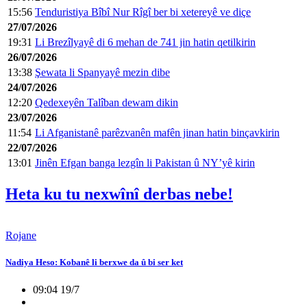
15:56
Tenduristiya Bîbî Nur Rîgî ber bi xetereyê ve diçe
27/07/2026
19:31
Li Brezîlyayê di 6 mehan de 741 jin hatin qetilkirin
26/07/2026
13:38
Şewata li Spanyayê mezin dibe
24/07/2026
12:20
Qedexeyên Talîban dewam dikin
23/07/2026
11:54
Li Afganistanê parêzvanên mafên jinan hatin binçavkirin
22/07/2026
13:01
Jinên Efgan banga lezgîn li Pakistan û NY’yê kirin
Heta ku tu nexwînî derbas nebe!
Rojane
Nadiya Heso: Kobanê li berxwe da û bi ser ket
09:04 19/7