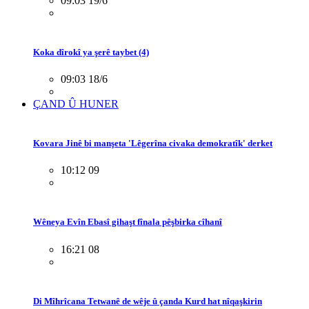
09:03 19/6
Koka dîrokî ya şerê taybet (4)
09:03 18/6
ÇAND Û HUNER
Kovara Jinê bi manşeta 'Lêgerîna civaka demokratîk' derket
10:12 09
Wêneya Evîn Ebasî gihaşt fînala pêşbirka cîhanî
16:21 08
Di Mîhrîcana Tetwanê de wêje û çanda Kurd hat nîqaşkirin