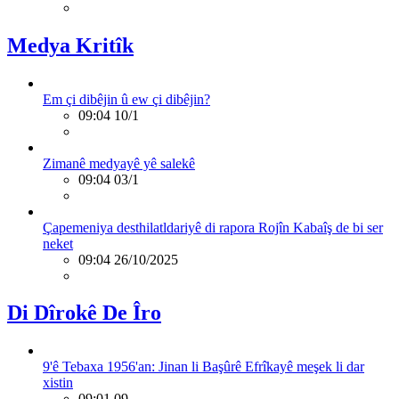
Medya Kritîk
Em çi dibêjin û ew çi dibêjin?
09:04 10/1
Zimanê medyayê yê salekê
09:04 03/1
Çapemeniya desthilatldariyê di rapora Rojîn Kabaîş de bi ser
neket
09:04 26/10/2025
Di Dîrokê De Îro
9'ê Tebaxa 1956'an: Jinan li Başûrê Efrîkayê meşek li dar
xistin
09:01 09