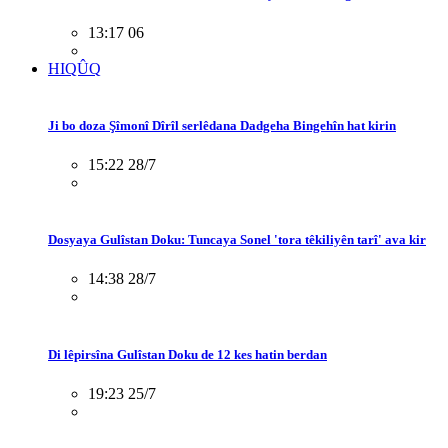
13:17 06
HIQÛQ
Ji bo doza Şîmonî Dîrîl serlêdana Dadgeha Bingehîn hat kirin
15:22 28/7
Dosyaya Gulîstan Doku: Tuncaya Sonel 'tora têkiliyên tarî' ava kir
14:38 28/7
Di lêpirsîna Gulîstan Doku de 12 kes hatin berdan
19:23 25/7