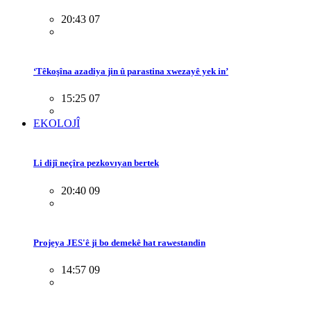
20:43 07
‘Têkoşîna azadiya jin û parastina xwezayê yek in’
15:25 07
EKOLOJÎ
Li dijî neçîra pezkovıyan bertek
20:40 09
Projeya JES'ê ji bo demekê hat rawestandin
14:57 09