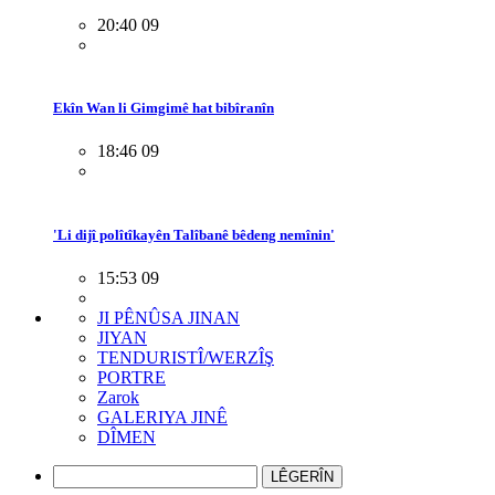
20:40 09
Ekîn Wan li Gimgimê hat bibîranîn
18:46 09
'Li dijî polîtîkayên Talîbanê bêdeng nemînin'
15:53 09
JI PÊNÛSA JINAN
JIYAN
TENDURISTÎ/WERZÎŞ
PORTRE
Zarok
GALERIYA JINÊ
DÎMEN
LÊGERÎN