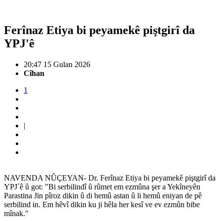
Ferînaz Etiya bi peyamekê piştgirî da
YPJ'ê
20:47 15 Gulan 2026
Cîhan
1
|
NAVENDA NÛÇEYAN- Dr. Ferînaz Etiya bi peyamekê piştgirî da
YPJˊê û got: "Bi serbilindî û rûmet em ezmûna şer a Yekîneyên
Parastina Jin pîroz dikin û di hemû astan û li hemû eniyan de pê
serbilind in. Em hêvî dikin ku ji hêla her kesî ve ev ezmûn bibe
mînak."