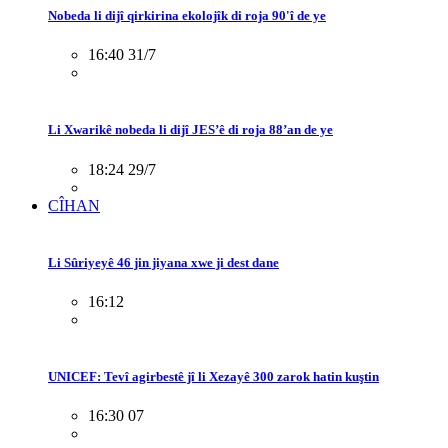
Nobeda li dijî qirkirina ekolojîk di roja 90'î de ye
16:40 31/7
Li Xwarikê nobeda li dijî JES’ê di roja 88’an de ye
18:24 29/7
CÎHAN
Li Sûriyeyê 46 jin jiyana xwe ji dest dane
16:12
UNICEF: Tevî agirbestê jî li Xezayê 300 zarok hatin kuştin
16:30 07