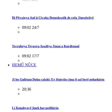
Di Pêvajoya Aştî û Civaka Demokratîk de rola Jineolojiyê
09:02 24/7
Tecrubeya Tevgera Azadiya Jinan a Kurdistanê
09:02 17/7
HEMÛ NÛÇE
Ji bo Gulîstan Doku çalakî: Ev lêpirsîn çima 6 sal berê nehatkirin
20:36
Li Kutahyayê jinek hat qetilkirin