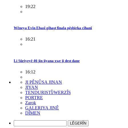
19:22
Wêneya Evîn Ebasî gihaşt fînala pêşbirka cîhanî
16:21
Li Sûriyeyê 46 jin jiyana xwe ji dest dane
16:12
JI PÊNÛSA JINAN
JIYAN
TENDURISTÎ/WERZÎŞ
PORTRE
Zarok
GALERIYA JINÊ
DÎMEN
LÊGERÎN