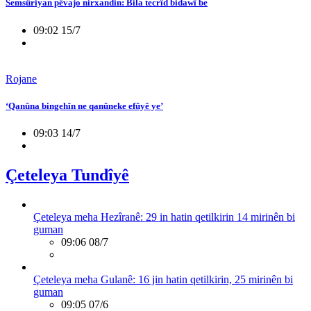
Semsûriyan pêvajo nirxandin: Bila tecrîd bidawî be
09:02 15/7
Rojane
‘Qanûna bingehîn ne qanûneke efûyê ye’
09:03 14/7
Çeteleya Tundîyê
Çeteleya meha Hezîranê: 29 in hatin qetilkirin 14 mirinên bi
guman
09:06 08/7
Çeteleya meha Gulanê: 16 jin hatin qetilkirin, 25 mirinên bi
guman
09:05 07/6