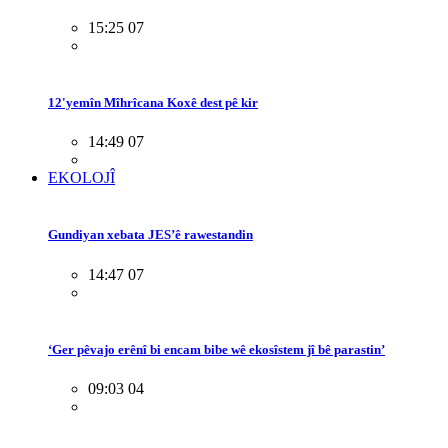
15:25 07
12'yemîn Mîhrîcana Koxê dest pê kir
14:49 07
EKOLOJÎ
Gundiyan xebata JES’ê rawestandin
14:47 07
‘Ger pêvajo erênî bi encam bibe wê ekosîstem jî bê parastin’
09:03 04