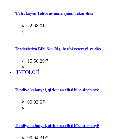
‘Polîtîkayên Talîbanê mafên jinan înkar dike’
22:08 01
Tenduristiya Bîbî Nur Rîgî ber bi xetereyê ve diçe
15:56 29/7
JINEOLOJÎ
Tundiya kolonyal, qirkirina cih û bîra sînemayê
09:03 07
Tundiya kolonyal, qirkirina cih û bîra sînemayê
09:04 31/7