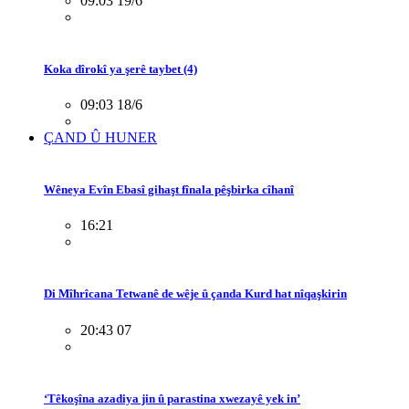
09:03 19/6
Koka dîrokî ya şerê taybet (4)
09:03 18/6
ÇAND Û HUNER
Wêneya Evîn Ebasî gihaşt fînala pêşbirka cîhanî
16:21
Di Mîhrîcana Tetwanê de wêje û çanda Kurd hat nîqaşkirin
20:43 07
‘Têkoşîna azadiya jin û parastina xwezayê yek in’