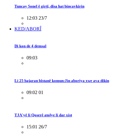
Tuncay Sonel ê girtî, dîsa hat binçavkirin
12:03 23/7
KED/ABORÎ
Di kon de 4 demsal
09:03
Li 25 bajaran bîstanê komun:Jin aboriya xwe ava dikin
09:02 01
TJA'yê li Qoserê atolye li dar xist
15:01 26/7