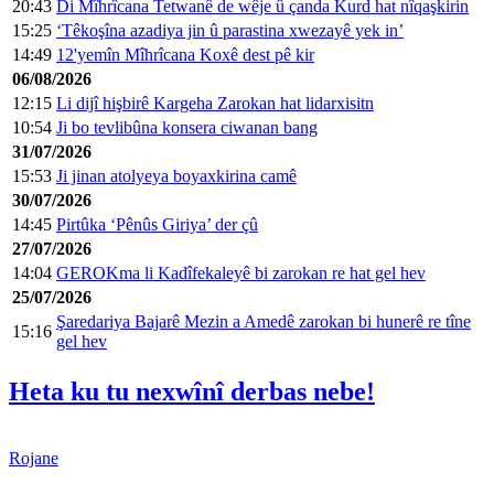
20:43
Di Mîhrîcana Tetwanê de wêje û çanda Kurd hat nîqaşkirin
15:25
‘Têkoşîna azadiya jin û parastina xwezayê yek in’
14:49
12'yemîn Mîhrîcana Koxê dest pê kir
06/08/2026
12:15
Li dijî hişbirê Kargeha Zarokan hat lidarxisitn
10:54
Ji bo tevlibûna konsera ciwanan bang
31/07/2026
15:53
Ji jinan atolyeya boyaxkirina camê
30/07/2026
14:45
Pirtûka ‘Pênûs Giriya’ der çû
27/07/2026
14:04
GEROKma li Kadîfekaleyê bi zarokan re hat gel hev
25/07/2026
Şaredariya Bajarê Mezin a Amedê zarokan bi hunerê re tîne
15:16
gel hev
Heta ku tu nexwînî derbas nebe!
Rojane