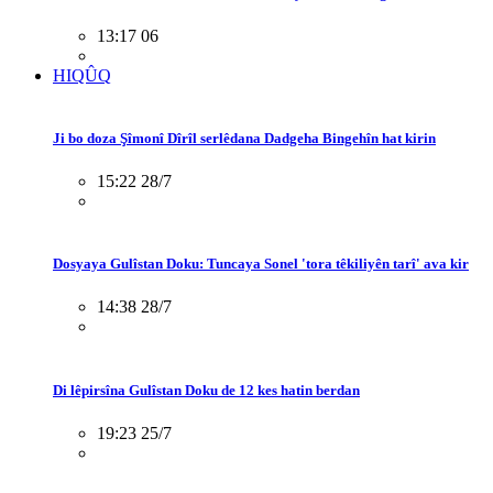
13:17 06
HIQÛQ
Ji bo doza Şîmonî Dîrîl serlêdana Dadgeha Bingehîn hat kirin
15:22 28/7
Dosyaya Gulîstan Doku: Tuncaya Sonel 'tora têkiliyên tarî' ava kir
14:38 28/7
Di lêpirsîna Gulîstan Doku de 12 kes hatin berdan
19:23 25/7