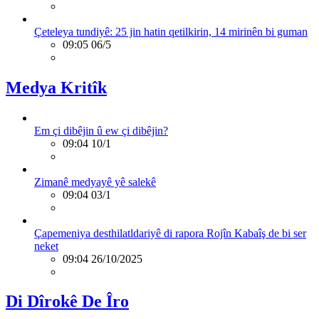
Çeteleya tundiyê: 25 jin hatin qetilkirin, 14 mirinên bi guman
09:05 06/5
Medya Kritîk
Em çi dibêjin û ew çi dibêjin?
09:04 10/1
Zimanê medyayê yê salekê
09:04 03/1
Çapemeniya desthilatldariyê di rapora Rojîn Kabaîş de bi ser
neket
09:04 26/10/2025
Di Dîrokê De Îro