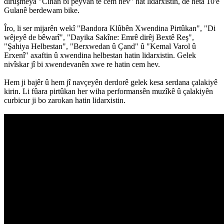
dirûşmeya "Cîhan bi peyvan tê cem hev" hat lidarxistin, dê heta 10'ê
Gulanê berdewam bike.
Îro, li ser mijarên wekî "Bandora Klûbên Xwendina Pirtûkan", "Di
wêjeyê de bêwarî", "Dayika Sakîne: Emrê dirêj Bextê Reş",
"Şahiya Helbestan", "Berxwedan û Çand" û "Kemal Varol û
Erxenî" axaftin û xwendina helbestan hatin lidarxistin. Gelek
nivîskar jî bi xwendevanên xwe re hatin cem hev.
Hem ji bajêr û hem jî navçeyên derdorê gelek kesa serdana çalakiyê
kirin. Li fûara pirtûkan her wiha performansên muzîkê û çalakiyên
curbicur ji bo zarokan hatin lidarxistin.