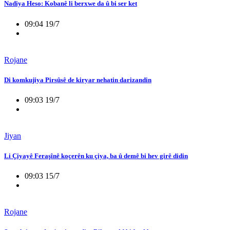
Nadiya Heso: Kobanê li berxwe da û bi ser ket
09:04 19/7
Rojane
Di komkujiya Pirsûsê de kiryar nehatin darizandin
09:03 19/7
Jiyan
Li Çiyayê Feraşînê koçerên ku çiya, ba û demê bi hev girê didin
09:03 15/7
Rojane