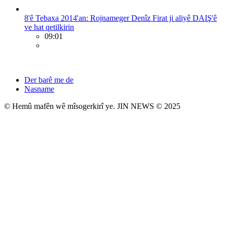
8'ê Tebaxa 2014'an: Rojnameger Denîz Firat ji aliyê DAIŞ'ê
ve hat qetilkirin
09:01
Der barê me de
Nasname
© Hemû mafên wê mîsogerkirî ye. JIN NEWS © 2025