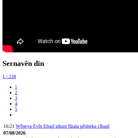
Sernavên din
1
/ 228
1
2
3
4
5
16:21
Wêneya Evîn Ebasî gihaşt fînala pêşbirka cîhanî
07/08/2026