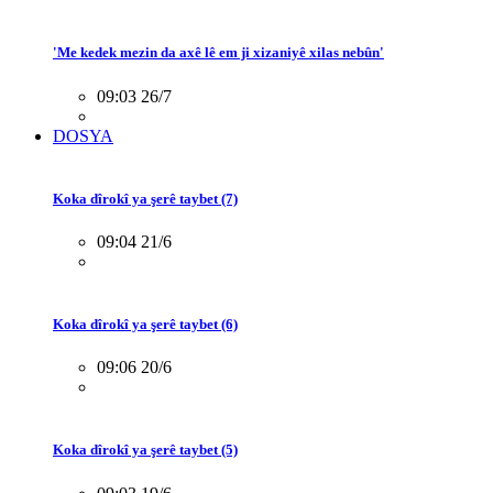
'Me kedek mezin da axê lê em ji xizaniyê xilas nebûn'
09:03 26/7
DOSYA
Koka dîrokî ya şerê taybet (7)
09:04 21/6
Koka dîrokî ya şerê taybet (6)
09:06 20/6
Koka dîrokî ya şerê taybet (5)