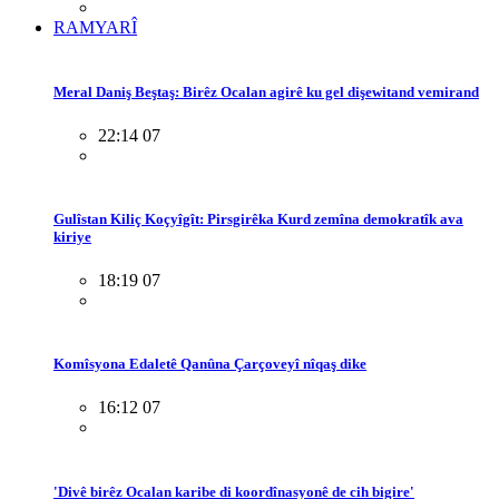
RAMYARÎ
Meral Daniş Beştaş: Birêz Ocalan agirê ku gel dişewitand vemirand
22:14 07
Gulîstan Kiliç Koçyîgît: Pirsgirêka Kurd zemîna demokratîk ava
kiriye
18:19 07
Komîsyona Edaletê Qanûna Çarçoveyî nîqaş dike
16:12 07
'Divê birêz Ocalan karibe di koordînasyonê de cih bigire'