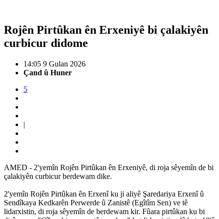
Rojên Pirtûkan ên Erxeniyê bi çalakiyên
curbicur didome
14:05 9 Gulan 2026
Çand û Huner
5
|
AMED - 2'yemîn Rojên Pirtûkan ên Erxeniyê, di roja sêyemîn de bi
çalakiyên curbicur berdewam dike.
2'yemîn Rojên Pirtûkan ên Erxenî ku ji aliyê Şaredariya Erxenî û
Sendîkaya Kedkarên Perwerde û Zanistê (Egîtîm Sen) ve tê
lidarxistin, di roja sêyemîn de berdewam kir. Fûara pirtûkan ku bi