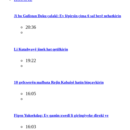
Ji bo Gulîstan Doku çalakî: Ev lêpirsîn çima 6 sal berê nehatkirin
20:36
Li Kutahyayê jinek hat qetilkirin
19:22
10 gefxwerên malbata Rojîn Kabaîşê hatin binçavkirin
16:05
Fîgen Yuksekdag: Ev qanûn xwedî li girîngiyeke dîrokî ye
16:03