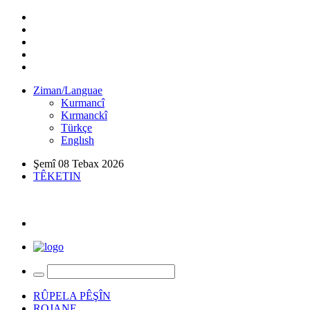
Ziman/Languae
Kurmancî
Kırmanckî
Türkçe
Englısh
Şemî 08 Tebax 2026
TÊKETIN
RÛPELA PÊŞÎN
ROJANE