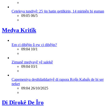
Çeteleya tundiyê: 25 jin hatin qetilkirin, 14 mirinên bi guman
09:05 06/5
Medya Kritîk
Em çi dibêjin û ew çi dibêjin?
09:04 10/1
Zimanê medyayê yê salekê
09:04 03/1
Çapemeniya desthilatldariyê di rapora Rojîn Kabaîş de bi ser
neket
09:04 26/10/2025
Di Dîrokê De Îro