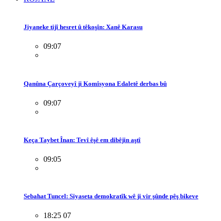
Jiyaneke tijî hesret û têkoşîn: Xanê Karasu
09:07
Qanûna Çarçoveyî ji Komîsyona Edaletê derbas bû
09:07
Keça Taybet Înan: Tevî êşê em dibêjin aştî
09:05
Sebahat Tuncel: Siyaseta demokratîk wê ji vir şûnde pêş bikeve
18:25 07