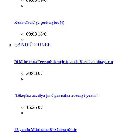
09:03 19/6
Koka dîrokî ya şerê taybet (4)
09:03 18/6
ÇAND Û HUNER
Di Mîhrîcana Tetwanê de wêje û çanda Kurd hat nîqaşkirin
20:43 07
‘Têkoşîna azadiya jin û parastina xwezayê yek in’
15:25 07
12'yemîn Mîhrîcana Koxê dest pê kir