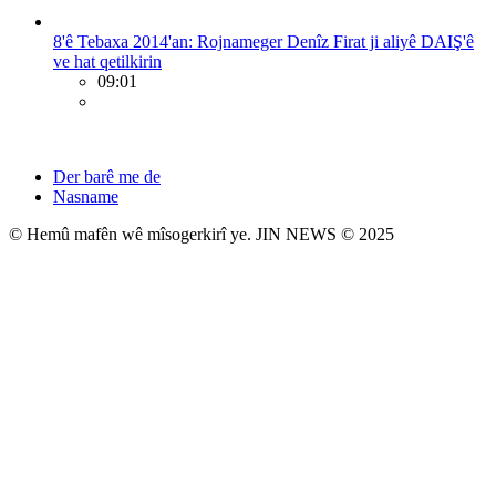
8'ê Tebaxa 2014'an: Rojnameger Denîz Firat ji aliyê DAIŞ'ê
ve hat qetilkirin
09:01
Der barê me de
Nasname
© Hemû mafên wê mîsogerkirî ye. JIN NEWS © 2025