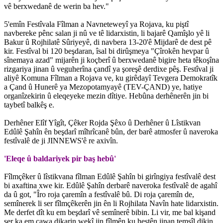
vê berxwedanê de werin ba hev."
5'emîn Festîvala Fîlman a Navneteweyî ya Rojava, ku piştî
navbereke pênc salan ji nû ve tê lidarxistin, li bajarê Qamîşlo yê li
Bakur û Rojhilatê Sûriyeyê, di navbera 13-20'ê Mijdarê de dest pê
kir. Festîval bi 120 beşdaran, îsal bi dirûşmeya "Çîrokên hevpar û
sînemaya azad" mijarên ji koçberî û berxwedanê bigire heta têkoşîna
rizgariya jinan û veguherîna çandî ya şoreşê derdixe pêş. Festîval ji
aliyê Komuna Fîlman a Rojava ve, ku girêdayî Tevgera Demokratîk
a Çand û Hunerê ya Mezopotamyayê (TEV-ÇAND) ye, hatiye
organîzekirin û eleqeyeke mezin dîtiye. Hebûna derhênerên jin bi
taybetî balkêş e.
Derhêner Elîf Yîgît, Çêker Rojda Şêxo û Derhêner û Lîstikvan
Edûlê Şahîn ên beşdarî mîhrîcanê bûn, der barê atmosfer û naveroka
festîvalê de ji JINNEWS'ê re axivîn.
'Eleqe û baldariyek pir baş hebû'
Fîlmçêker û lîstikvana fîlman Edûlê Şahîn bi girîngiya festîvalê dest
bi axaftina xwe kir. Edûlê Şahîn derbarê naveroka festîvalê de agahî
da û got, "Îro roja çaremîn a festîvalê bû. Di roja çaremîn de,
semînerek li ser fîlmçêkerên jin ên li Rojhilata Navîn hate lidarxistin.
Me derfet dît ku em beşdarî vê semînerê bibin. Li vir, me bal kişand
ser ka em çawa dikarin wekî jin fîlmên ku hestên jinan temsîl dikin