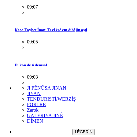
09:07
Keça Taybet Înan: Tevî êşê em dibêjin aştî
09:05
Di kon de 4 demsal
09:03
JI PÊNÛSA JINAN
JIYAN
TENDURISTÎ/WERZÎŞ
PORTRE
Zarok
GALERIYA JINÊ
DÎMEN
LÊGERÎN