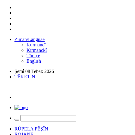
Ziman/Languae
Kurmancî
Kırmanckî
Türkçe
Englısh
Şemî 08 Tebax 2026
TÊKETIN
RÛPELA PÊŞÎN
ROJANE