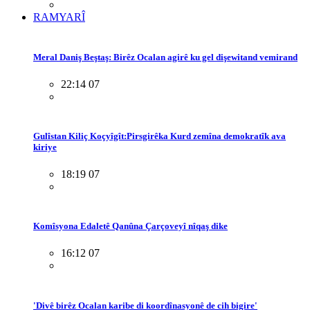
RAMYARÎ
Meral Daniş Beştaş: Birêz Ocalan agirê ku gel dişewitand vemirand
22:14 07
Gulîstan Kiliç Koçyîgît:Pirsgirêka Kurd zemîna demokratîk ava
kiriye
18:19 07
Komîsyona Edaletê Qanûna Çarçoveyî nîqaş dike
16:12 07
'Divê birêz Ocalan karibe di koordînasyonê de cih bigire'