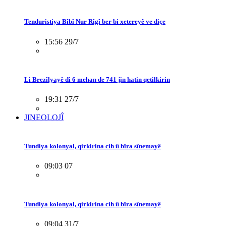
Tenduristiya Bîbî Nur Rîgî ber bi xetereyê ve diçe
15:56 29/7
Li Brezîlyayê di 6 mehan de 741 jin hatin qetilkirin
19:31 27/7
JINEOLOJÎ
Tundiya kolonyal, qirkirina cih û bîra sînemayê
09:03 07
Tundiya kolonyal, qirkirina cih û bîra sînemayê
09:04 31/7