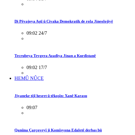
Di Pêvajoya Aştî û Civaka Demokratîk de rola Jineolojiyê
09:02 24/7
Tecrubeya Tevgera Azadiya Jinan a Kurdistanê
09:02 17/7
HEMÛ NÛÇE
Jiyaneke tijî hesret û têkoşîn: Xanê Karasu
09:07
Qanûna Çarçoveyî ji Komîsyona Edaletê derbas bû