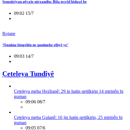
Semsûriyan pêvajo nirxandin: Bila tecrîd bidawî be
09:02 15/7
Rojane
‘Qanûna bingehîn ne qanûneke efûyê ye’
09:03 14/7
Çeteleya Tundîyê
Çeteleya meha Hezîranê: 29 in hatin qetilkirin 14 mirinên bi
guman
09:06 08/7
Çeteleya meha Gulanê: 16 jin hatin qetilkirin, 25 mirinên bi
guman
09:05 07/6