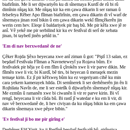
biafirînin. Me li ser dijwariyên ku di sînemaya Kurdî de rû bi rû
dimînin nîqaş kir. Me nîqaş kir ka em çawa dikarin li ser raman û
felsefeya Rêber Apo fîlman biafirînin, em çawa dikarin di vî warî de
sînemaya jinan ronî bikin û em çawa dikarin wekî fîlmçêkerên jin
werin cem hev. Eleqe û baldariyek pir baş bû. Me pir kêfa xwe jê re
anî. Vê yekê me pir serbilind kir ku ev festîval di serî de xebata
jinan, bi taybetî jinên şehîd in."
'Em di nav berxwedanê de ne'
Çêker Rojda Şêxo heyecana xwe anî ziman û got: "Piştî 13 salan, ez
beşdarî Festîvala Fîlman a Navneteweyî ya Rojava bûm. Ev
festîvalek pir hêja ye û em fîlm û çîrokên xwe li vir parve dikin. Me
fîlmên xwe li vir, bi Kurdî, bê tirs, bi heyecan û meraqek mezin
temaşe kirin. Ez jî pir kêfxweş bûm ku ez vegeriyam cihê ku min
cara yekem kamerayek hilda. Di semînerek li ser derhênerên jin ên li
Rojhilata Navîn de, me li ser estetîk û dijwarîyên sînemayê nîqaş kir.
Me ezmûn û ramanên xwe bi ciwanên li vir re parve kirin. Bi vî
rengî, heyecana li vir cûda bû. Bi rastî jî watedar e ku em li vir, di
nav vê berxwedanê de, li hev civiyan da ku nîqaş bikin ka em çawa
dikarin sînemaya xwe pêşve bibin."
'Ev festîval ji bo me pir girîng e'
Derhêner Elif Yigit, ku ji Berlînê beşdarî festîvalê bû, girîngiya