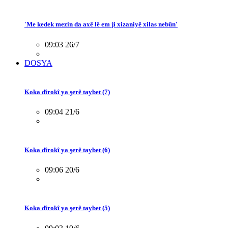
'Me kedek mezin da axê lê em ji xizaniyê xilas nebûn'
09:03 26/7
DOSYA
Koka dîrokî ya şerê taybet (7)
09:04 21/6
Koka dîrokî ya şerê taybet (6)
09:06 20/6
Koka dîrokî ya şerê taybet (5)