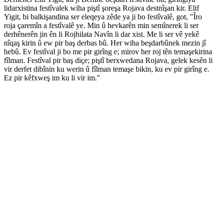
lidarxistina festîvalek wiha piştî şoreşa Rojava destnîşan kir. Elif
Yigit, bi balkişandina ser eleqeya zêde ya ji bo festîvalê, got, "Îro
roja çaremîn a festîvalê ye. Min û hevkarên min semînerek li ser
derhênerên jin ên li Rojhilata Navîn li dar xist. Me li ser vê yekê
nîqaş kirin û ew pir baş derbas bû. Her wiha beşdarbûnek mezin jî
hebû. Ev festîval ji bo me pir girîng e; mirov her roj tên temaşekirina
fîlman. Festîval pir baş diçe; piştî berxwedana Rojava, gelek kesên li
vir derfet dibînin ku werin û fîlman temaşe bikin, ku ev pir girîng e.
Ez pir kêfxweş im ku li vir im."