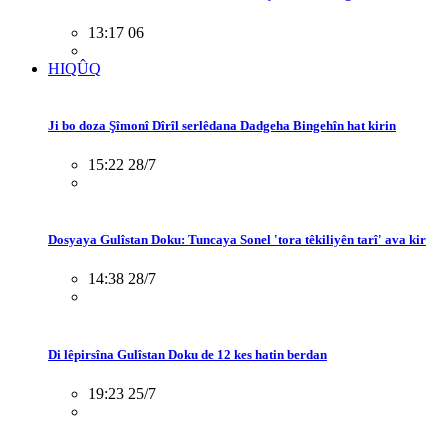
13:17 06
HIQÛQ
Ji bo doza Şîmonî Dîrîl serlêdana Dadgeha Bingehîn hat kirin
15:22 28/7
Dosyaya Gulîstan Doku: Tuncaya Sonel 'tora têkiliyên tarî' ava kir
14:38 28/7
Di lêpirsîna Gulîstan Doku de 12 kes hatin berdan
19:23 25/7