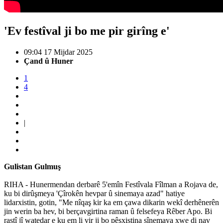
'Ev festîval ji bo me pir girîng e'
09:04 17 Mijdar 2025
Çand û Huner
1
4
|
Gulistan Gulmuş
RIHA - Hunermendan derbarê 5'emîn Festîvala Fîlman a Rojava de,
ku bi dirûşmeya 'Çîrokên hevpar û sinemaya azad" hatiye
lidarxistin, gotin, "Me nîqaş kir ka em çawa dikarin wekî derhênerên
jin werin ba hev, bi berçavgirtina raman û felsefeya Rêber Apo. Bi
rastî jî watedar e ku em li vir ji bo pêşxistina sînemaya xwe di nav