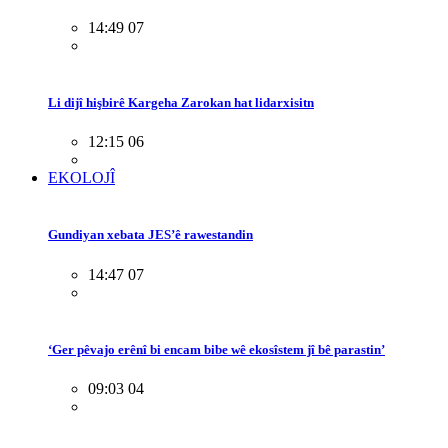
14:49 07
Li dijî hişbirê Kargeha Zarokan hat lidarxisitn
12:15 06
EKOLOJÎ
Gundiyan xebata JES’ê rawestandin
14:47 07
‘Ger pêvajo erênî bi encam bibe wê ekosîstem jî bê parastin’
09:03 04