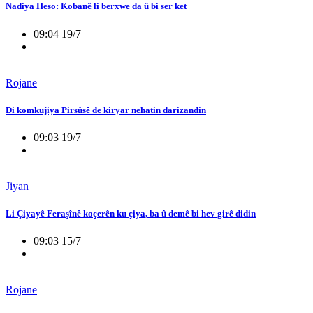
Nadiya Heso: Kobanê li berxwe da û bi ser ket
09:04 19/7
Rojane
Di komkujiya Pirsûsê de kiryar nehatin darizandin
09:03 19/7
Jiyan
Li Çiyayê Feraşînê koçerên ku çiya, ba û demê bi hev girê didin
09:03 15/7
Rojane