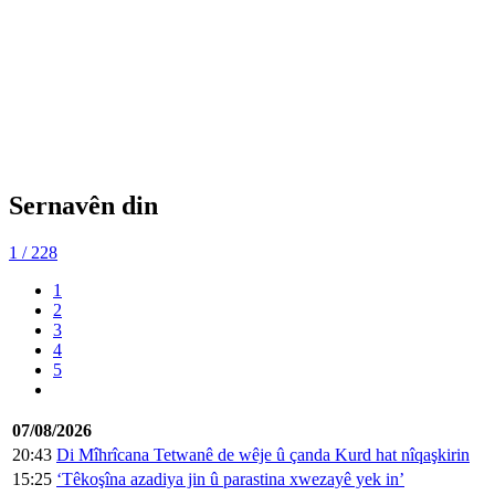
Sernavên din
1
/ 228
1
2
3
4
5
07/08/2026
20:43
Di Mîhrîcana Tetwanê de wêje û çanda Kurd hat nîqaşkirin
15:25
‘Têkoşîna azadiya jin û parastina xwezayê yek in’