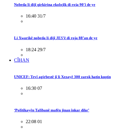
Nobeda li dijî qirkirina ekolojîk di roja 90'î de ye
16:40 31/7
Li Xwarikê nobeda li dijî JES’ê di roja 88’an de ye
18:24 29/7
CÎHAN
UNICEF: Tevî agirbestê jî li Xezayê 300 zarok hatin kuştin
16:30 07
‘Polîtîkayên Talîbanê mafên jinan înkar dike’
22:08 01