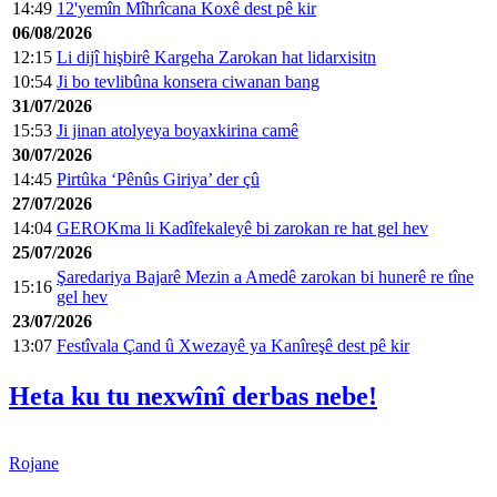
14:49
12'yemîn Mîhrîcana Koxê dest pê kir
06/08/2026
12:15
Li dijî hişbirê Kargeha Zarokan hat lidarxisitn
10:54
Ji bo tevlibûna konsera ciwanan bang
31/07/2026
15:53
Ji jinan atolyeya boyaxkirina camê
30/07/2026
14:45
Pirtûka ‘Pênûs Giriya’ der çû
27/07/2026
14:04
GEROKma li Kadîfekaleyê bi zarokan re hat gel hev
25/07/2026
Şaredariya Bajarê Mezin a Amedê zarokan bi hunerê re tîne
15:16
gel hev
23/07/2026
13:07
Festîvala Çand û Xwezayê ya Kanîreşê dest pê kir
Heta ku tu nexwînî derbas nebe!
Rojane