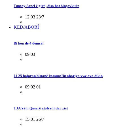
Tuncay Sonel ê girtî, dîsa hat binçavkirin
12:03 23/7
KED/ABORÎ
Di kon de 4 demsal
09:03
Li 25 bajaran bîstanê komun:Jin aboriya xwe ava dikin
09:02 01
TJA'yê li Qoserê atolye li dar xist
15:01 26/7