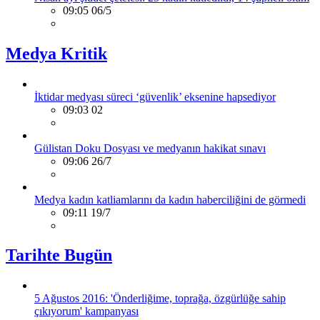
09:05 06/5
Medya Kritik
İktidar medyası süreci ‘güvenlik’ eksenine hapsediyor
09:03 02
Gülistan Doku Dosyası ve medyanın hakikat sınavı
09:06 26/7
Medya kadın katliamlarını da kadın haberciliğini de görmedi
09:11 19/7
Tarihte Bugün
5 Ağustos 2016: 'Önderliğime, toprağa, özgürlüğe sahip
çıkıyorum' kampanyası