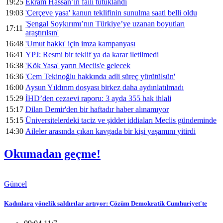
19:25
Ekram Hassan’ın faili tutuklandı
19:03
'Çerçeve yasa' kanun teklifinin sunulma saati belli oldu
'Şengal Soykırımı’nın Türkiye’ye uzanan boyutları
17:11
araştırılsın'
16:48
'Umut hakkı' için imza kampanyası
16:41
YPJ: Resmi bir teklif ya da karar iletilmedi
16:38
'Kök Yasa' yarın Meclis'e gelecek
16:36
'Cem Tekinoğlu hakkında adli süreç yürütülsün'
16:00
Aysun Yıldırım dosyası birkez daha aydınlatılmadı
15:29
İHD’den cezaevi raporu: 3 ayda 355 hak ihlali
15:17
Dilan Demir'den bir haftadır haber alınamıyor
15:15
Üniversitelerdeki taciz ve şiddet iddiaları Meclis gündeminde
14:30
Aileler arasında çıkan kavgada bir kişi yaşamını yitirdi
Okumadan geçme!
Güncel
Kadınlara yönelik saldırılar artıyor: Çözüm Demokratik Cumhuriyet'te