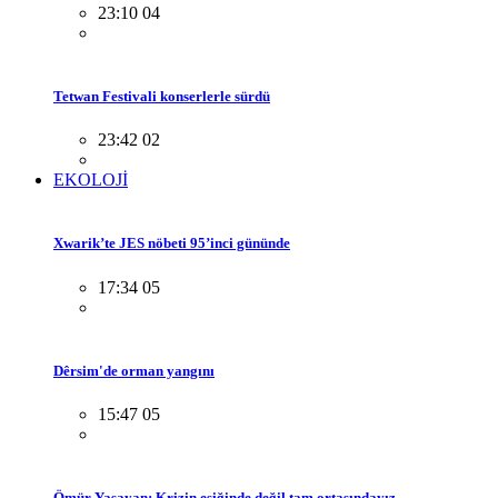
23:10 04
Tetwan Festivali konserlerle sürdü
23:42 02
EKOLOJİ
Xwarik’te JES nöbeti 95’inci gününde
17:34 05
Dêrsim'de orman yangını
15:47 05
Ömür Yaşayan: Krizin eşiğinde değil tam ortasındayız