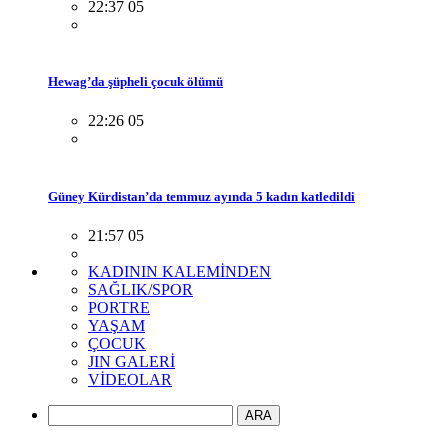
22:37 05
Hewag’da şüpheli çocuk ölümü
22:26 05
Güney Kürdistan’da temmuz ayında 5 kadın katledildi
21:57 05
KADININ KALEMİNDEN
SAĞLIK/SPOR
PORTRE
YAŞAM
ÇOCUK
JIN GALERİ
VİDEOLAR
ARA