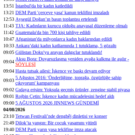
13:51
İstanbul'da bir kadın katledildi
13:21
DEM Parti 'çerçeve yasa' kanun teklifini imzaladı
12:53
Ayşegül Doğan’ın basın toplantısı ertelendi
11:43
TJA: Kadınların kurucu olduğu anayasal düzenleme olmalı
11:42
Guatemala'da bin 700 kişi tahliye edildi
10:47
Afganistan'da milyonlarca kadın haklarından edildi
10:33
Ankara’daki kadın katliamında 1 tutuklama, 5 gözaltı
09:05
Gülistan Doku'yu arayan dalgıçlar tutuklandı!
Aksu Bora: Duyarsızlaşma yeniden ayağa kalkma ile aşılır -
09:04
SÖYLEŞİ
09:04
Hasta tutsak ailesi: İşkence ve baskı devam ediyor
5 Ağustos 2016: 'Önderliğime, toprağa, özgürlüğe sahip
09:03
çıkıyorum' kampanyası
09:02
Gıdaya erişim: Yoksula geçmiş ürünler, zengine stabil piyasa
09:01
Rojbin Çetin: İşkence kadın mücadelesini hedef aldı
09:00
5 AĞUSTOS 2026 JINNEWS GÜNDEMİ
04/08/2026
23:10
Tetwan Festivali’nde dengbêj dinletisi ve konser
21:49
Dilok’ta yangın: Bir çocuk yaşamını yitirdi
19:40
DEM Parti yarın yasa teklifine imza atacak