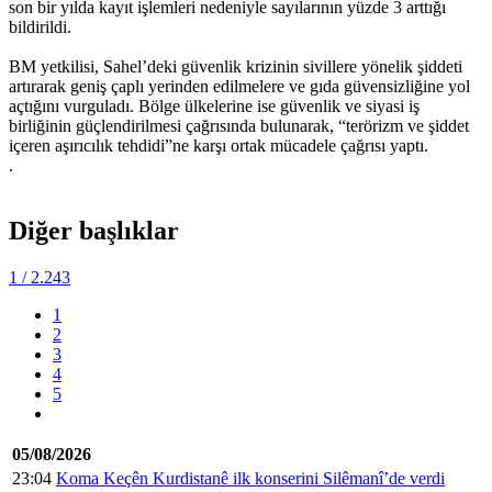
son bir yılda kayıt işlemleri nedeniyle sayılarının yüzde 3 arttığı
bildirildi.
BM yetkilisi, Sahel’deki güvenlik krizinin sivillere yönelik şiddeti
artırarak geniş çaplı yerinden edilmelere ve gıda güvensizliğine yol
açtığını vurguladı. Bölge ülkelerine ise güvenlik ve siyasi iş
birliğinin güçlendirilmesi çağrısında bulunarak, “terörizm ve şiddet
içeren aşırıcılık tehdidi”ne karşı ortak mücadele çağrısı yaptı.
.
Diğer başlıklar
1
/ 2.243
1
2
3
4
5
05/08/2026
23:04
Koma Keçên Kurdistanê ilk konserini Silêmanî’de verdi