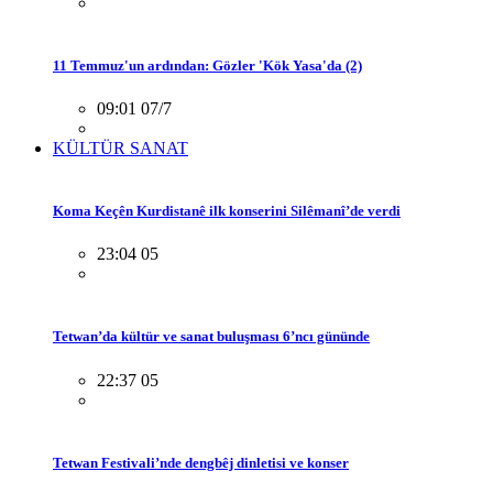
11 Temmuz'un ardından: Gözler 'Kök Yasa'da (2)
09:01 07/7
KÜLTÜR SANAT
Koma Keçên Kurdistanê ilk konserini Silêmanî’de verdi
23:04 05
Tetwan’da kültür ve sanat buluşması 6’ncı gününde
22:37 05
Tetwan Festivali’nde dengbêj dinletisi ve konser