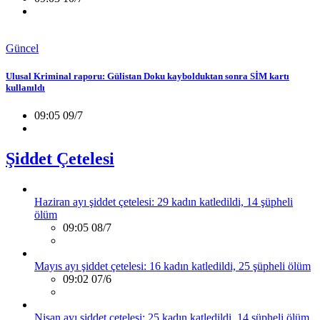
Güncel
Ulusal Kriminal raporu: Gülistan Doku kaybolduktan sonra SİM kartı
kullanıldı
09:05 09/7
Şiddet Çetelesi
Haziran ayı şiddet çetelesi: 29 kadın katledildi, 14 şüpheli
ölüm
09:05 08/7
Mayıs ayı şiddet çetelesi: 16 kadın katledildi, 25 şüpheli ölüm
09:02 07/6
Nisan ayı şiddet çetelesi: 25 kadın katledildi, 14 şüpheli ölüm