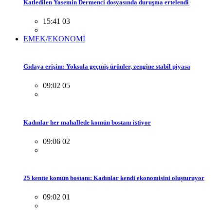
Katledilen Yasemin Dermenci dosyasında duruşma ertelendi
15:41 03
EMEK/EKONOMİ
Gıdaya erişim: Yoksula geçmiş ürünler, zengine stabil piyasa
09:02 05
Kadınlar her mahallede komün bostanı istiyor
09:06 02
25 kentte komün bostanı: Kadınlar kendi ekonomisini oluşturuyor
09:02 01