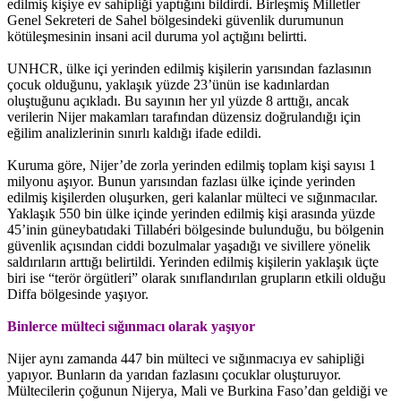
edilmiş kişiye ev sahipliği yaptığını bildirdi. Birleşmiş Milletler
Genel Sekreteri de Sahel bölgesindeki güvenlik durumunun
kötüleşmesinin insani acil duruma yol açtığını belirtti.
UNHCR, ülke içi yerinden edilmiş kişilerin yarısından fazlasının
çocuk olduğunu, yaklaşık yüzde 23’ünün ise kadınlardan
oluştuğunu açıkladı. Bu sayının her yıl yüzde 8 arttığı, ancak
verilerin Nijer makamları tarafından düzensiz doğrulandığı için
eğilim analizlerinin sınırlı kaldığı ifade edildi.
Kuruma göre, Nijer’de zorla yerinden edilmiş toplam kişi sayısı 1
milyonu aşıyor. Bunun yarısından fazlası ülke içinde yerinden
edilmiş kişilerden oluşurken, geri kalanlar mülteci ve sığınmacılar.
Yaklaşık 550 bin ülke içinde yerinden edilmiş kişi arasında yüzde
45’inin güneybatıdaki Tillabéri bölgesinde bulunduğu, bu bölgenin
güvenlik açısından ciddi bozulmalar yaşadığı ve sivillere yönelik
saldırıların arttığı belirtildi. Yerinden edilmiş kişilerin yaklaşık üçte
biri ise “terör örgütleri” olarak sınıflandırılan grupların etkili olduğu
Diffa bölgesinde yaşıyor.
Binlerce mülteci sığınmacı olarak yaşıyor
Nijer aynı zamanda 447 bin mülteci ve sığınmacıya ev sahipliği
yapıyor. Bunların da yarıdan fazlasını çocuklar oluşturuyor.
Mültecilerin çoğunun Nijerya, Mali ve Burkina Faso’dan geldiği ve