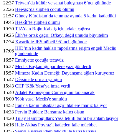
22:37
Tetwan’da kültür ve sanat buluşması 6’ncı gününde
22:26
Hewag’da şüpheli çocuk ölümü
21:57
Güney Kürdistan’da temmuz ayında 5 kadın katledildi
19:45
Heskîf’te şüpheli ölümü
19:30
TJA’dan Rojin Kabaiş için adalet çağrısı
19:25
Êlih’te ortak çağrı: Öfkeyi değil umudu büyütelim
17:34
Xwarik’te JES nöbeti 95’inci gününde
İHD’nin kadın hakları raporlarına erişim engeli Meclis
17:06
gündeminde
16:57
Emniyette çocuğa tecavüz
16:27
Meclis Başkanlığı partilere yazı gönderdi
15:57
Mimoza Kadın Derneği: Dayanışma ağları kuruyoruz
15:47
Dêrsim'de orman yangını
15:43
CHP 'Kök Yasa'ya imza verdi
15:40
Adalet Komisyonu Cuma günü toplanacak
15:00
'Kök yasa' Meclis'e sunuldu
14:52
İran'da kadın tutsaklar ağır ihlallere maruz kalıyor
14:33
Pervin Buldan: Barışımız kalıcı olsun
14:20
Tülay Hamitoğulları: Yasa teklifi tarihi bir anlam taşıyor
14:16
Hale Akbaş Poyraz’ı katleden faile müebbet
13:55
Şemsi Hüsrevi idam tehdidi ile karşı karşıya