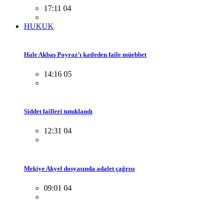
17:11 04
HUKUK
Hale Akbaş Poyraz’ı katleden faile müebbet
14:16 05
Şiddet failleri tutuklandı
12:31 04
Mekiye Akyel dosyasında adalet çağrısı
09:01 04