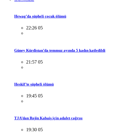
Hewag’da şüpheli çocuk ölümü
22:26 05
Güney Kürdistan’da temmuz ayında 5 kadın katledildi
21:57 05
Heskîf’te şüpheli ölümü
19:45 05
TJA’dan Rojin Kabaiş için adalet çağrısı
19:30 05