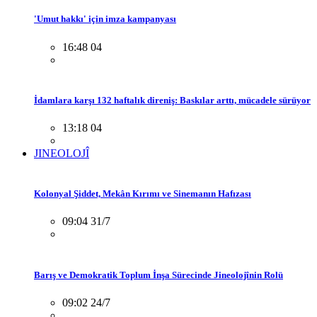
'Umut hakkı' için imza kampanyası
16:48 04
İdamlara karşı 132 haftalık direniş: Baskılar arttı, mücadele sürüyor
13:18 04
JINEOLOJÎ
Kolonyal Şiddet, Mekân Kırımı ve Sinemanın Hafızası
09:04 31/7
Barış ve Demokratik Toplum İnşa Sürecinde Jineolojînin Rolü
09:02 24/7