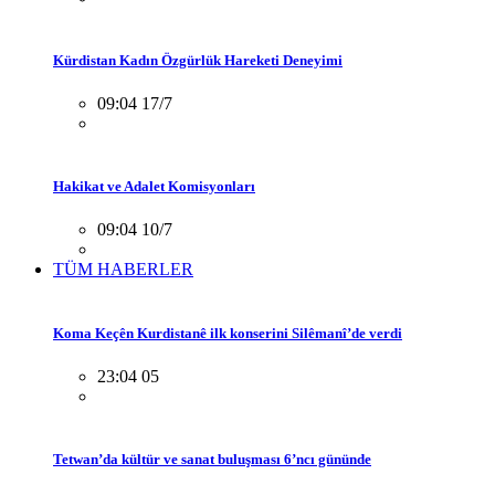
Kürdistan Kadın Özgürlük Hareketi Deneyimi
09:04 17/7
Hakikat ve Adalet Komisyonları
09:04 10/7
TÜM HABERLER
Koma Keçên Kurdistanê ilk konserini Silêmanî’de verdi
23:04 05
Tetwan’da kültür ve sanat buluşması 6’ncı gününde