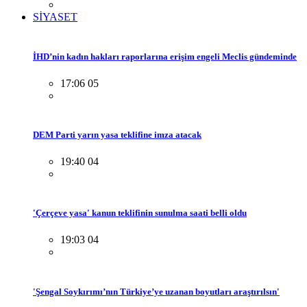
SİYASET
İHD’nin kadın hakları raporlarına erişim engeli Meclis gündeminde
17:06 05
DEM Parti yarın yasa teklifine imza atacak
19:40 04
'Çerçeve yasa' kanun teklifinin sunulma saati belli oldu
19:03 04
'Şengal Soykırımı’nın Türkiye’ye uzanan boyutları araştırılsın'