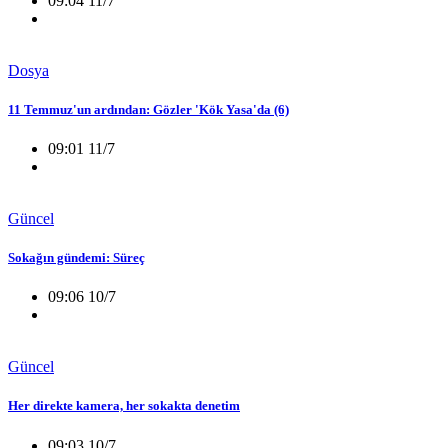
09:04 11/7
Dosya
11 Temmuz'un ardından: Gözler 'Kök Yasa'da (6)
09:01 11/7
Güncel
Sokağın gündemi: Süreç
09:06 10/7
Güncel
Her direkte kamera, her sokakta denetim
09:03 10/7