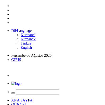
Dil/Language
Kurmancî
Kırmanckî
Türkçe
Englısh
Perşembe 06 Ağustos 2026
GİRİŞ
ANA SAYFA
GÜNCEL