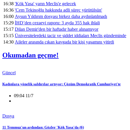
16:38
'Kök Yasa' yarın Meclis'e gelecek
16:36
'Cem Tekinoğlu hakkında adli süreç yürütülsün'
16:00
Aysun Yıldırım dosyası birkez daha aydınlatılmadı
15:29
İHD’den cezaevi raporu: 3 ayda 355 hak ihlali
15:17
Dilan Demir'den bir haftadır haber alınamıyor
15:15
Üniversitelerdeki taciz ve şiddet iddiaları Meclis gündeminde
14:30
Aileler arasında çıkan kavgada bir kişi yaşamını yitirdi
Okumadan geçme!
Güncel
Kadınlara yönelik saldırılar artıyor: Çözüm Demokratik Cumhuriyet'te
09:04 11/7
Dosya
11 Temmuz'un ardından: Gözler 'Kök Yasa'da (6)