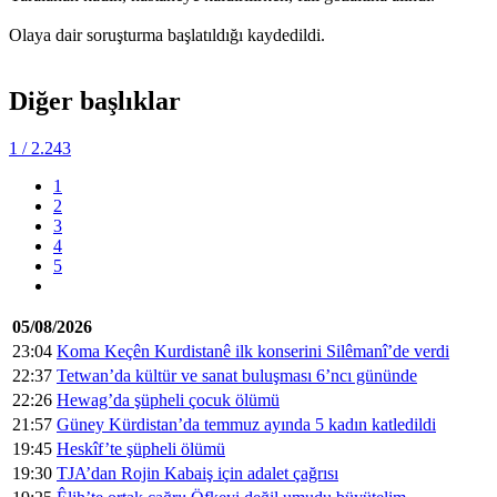
Olaya dair soruşturma başlatıldığı kaydedildi.
Diğer başlıklar
1
/ 2.243
1
2
3
4
5
05/08/2026
23:04
Koma Keçên Kurdistanê ilk konserini Silêmanî’de verdi
22:37
Tetwan’da kültür ve sanat buluşması 6’ncı gününde
22:26
Hewag’da şüpheli çocuk ölümü
21:57
Güney Kürdistan’da temmuz ayında 5 kadın katledildi
19:45
Heskîf’te şüpheli ölümü
19:30
TJA’dan Rojin Kabaiş için adalet çağrısı