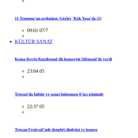
11 Temmuz'un ardından: Gözler 'Kök Yasa'da (2)
09:01 07/7
KÜLTÜR SANAT
Koma Keçên Kurdistanê ilk konserini Silêmanî’de verdi
23:04 05
Tetwan’da kültür ve sanat buluşması 6’ncı gününde
22:37 05
Tetwan Festivali’nde dengbêj dinletisi ve konser