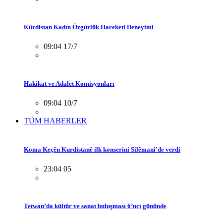
Kürdistan Kadın Özgürlük Hareketi Deneyimi
09:04 17/7
Hakikat ve Adalet Komisyonları
09:04 10/7
TÜM HABERLER
Koma Keçên Kurdistanê ilk konserini Silêmanî’de verdi
23:04 05
Tetwan’da kültür ve sanat buluşması 6’ncı gününde