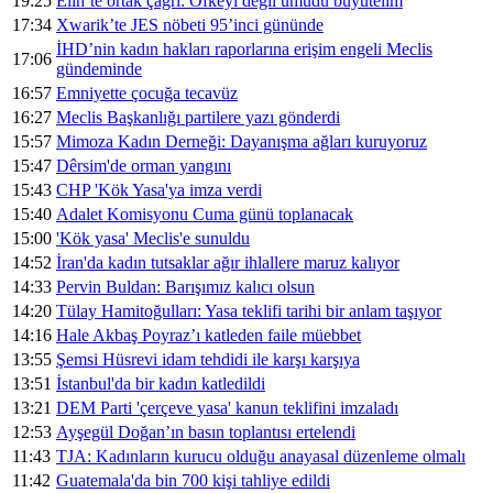
19:25
Êlih’te ortak çağrı: Öfkeyi değil umudu büyütelim
17:34
Xwarik’te JES nöbeti 95’inci gününde
İHD’nin kadın hakları raporlarına erişim engeli Meclis
17:06
gündeminde
16:57
Emniyette çocuğa tecavüz
16:27
Meclis Başkanlığı partilere yazı gönderdi
15:57
Mimoza Kadın Derneği: Dayanışma ağları kuruyoruz
15:47
Dêrsim'de orman yangını
15:43
CHP 'Kök Yasa'ya imza verdi
15:40
Adalet Komisyonu Cuma günü toplanacak
15:00
'Kök yasa' Meclis'e sunuldu
14:52
İran'da kadın tutsaklar ağır ihlallere maruz kalıyor
14:33
Pervin Buldan: Barışımız kalıcı olsun
14:20
Tülay Hamitoğulları: Yasa teklifi tarihi bir anlam taşıyor
14:16
Hale Akbaş Poyraz’ı katleden faile müebbet
13:55
Şemsi Hüsrevi idam tehdidi ile karşı karşıya
13:51
İstanbul'da bir kadın katledildi
13:21
DEM Parti 'çerçeve yasa' kanun teklifini imzaladı
12:53
Ayşegül Doğan’ın basın toplantısı ertelendi
11:43
TJA: Kadınların kurucu olduğu anayasal düzenleme olmalı
11:42
Guatemala'da bin 700 kişi tahliye edildi