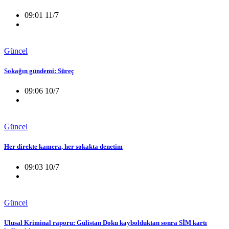
09:01 11/7
Güncel
Sokağın gündemi: Süreç
09:06 10/7
Güncel
Her direkte kamera, her sokakta denetim
09:03 10/7
Güncel
Ulusal Kriminal raporu: Gülistan Doku kaybolduktan sonra SİM kartı