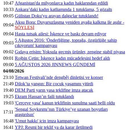
10:47
Afganistan'da milyonlarca kadın haklarından edildi
10:33
Ankara’daki kadın katliamında 1 tutuklama, 5 gözaltı
09:05
Gülistan Doku'yu arayan dalgıçlar tutuklandı!
Aksu Bora: Duyarsızlaşma yeniden ayağa kalkma ile aşılır -
09:04
SÖYLEŞİ
09:04
Hasta tutsak ailesi: İşkence ve baskı devam ediyor
5 Ağustos 2016: 'Önderliğime, toprağa, özgürlüğe sahip
09:03
çıkıyorum' kampanyası
09:02
Gıdaya erişim: Yoksula geçmiş ürünler, zengine stabil piyasa
09:01
Rojbin Çetin: İşkence kadın mücadelesini hedef aldı
09:00
5 AĞUSTOS 2026 JINNEWS GÜNDEMİ
04/08/2026
23:10
Tetwan Festivali’nde dengbêj dinletisi ve konser
21:49
Dilok’ta yangın: Bir çocuk yaşamını yitirdi
19:40
DEM Parti yarın yasa teklifine imza atacak
19:25
Ekram Hassan’ın faili tutuklandı
19:03
'Çerçeve yasa' kanun teklifinin sunulma saati belli oldu
'Şengal Soykırımı’nın Türkiye’ye uzanan boyutları
17:11
araştırılsın'
16:48
'Umut hakkı' için imza kampanyası
16:41
YPJ: Resmi bir teklif ya da karar iletilmedi