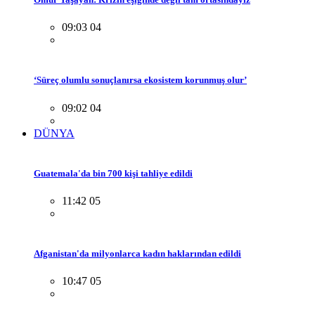
09:03 04
‘Süreç olumlu sonuçlanırsa ekosistem korunmuş olur’
09:02 04
DÜNYA
Guatemala'da bin 700 kişi tahliye edildi
11:42 05
Afganistan'da milyonlarca kadın haklarından edildi
10:47 05