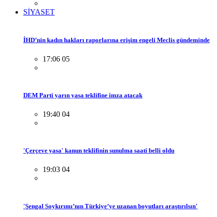
SİYASET
İHD’nin kadın hakları raporlarına erişim engeli Meclis gündeminde
17:06 05
DEM Parti yarın yasa teklifine imza atacak
19:40 04
'Çerçeve yasa' kanun teklifinin sunulma saati belli oldu
19:03 04
'Şengal Soykırımı’nın Türkiye’ye uzanan boyutları araştırılsın'