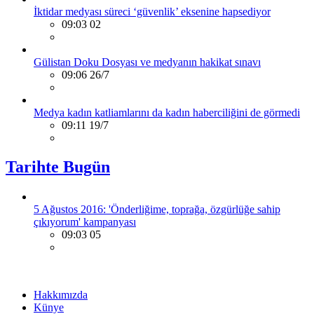
İktidar medyası süreci ‘güvenlik’ eksenine hapsediyor
09:03 02
Gülistan Doku Dosyası ve medyanın hakikat sınavı
09:06 26/7
Medya kadın katliamlarını da kadın haberciliğini de görmedi
09:11 19/7
Tarihte Bugün
5 Ağustos 2016: 'Önderliğime, toprağa, özgürlüğe sahip
çıkıyorum' kampanyası
09:03 05
Hakkımızda
Künye