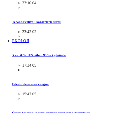
23:10 04
Tetwan Festivali konserlerle sürdü
23:42 02
EKOLOJİ
Xwarik’te JES nöbeti 95’inci gününde
17:34 05
Dêrsim'de orman yangını
15:47 05
Ömür Yaşayan: Krizin eşiğinde değil tam ortasındayız