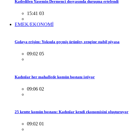
Katledilen Yasemin Dermenci dosyasında duruşma ertelendi
15:41 03
EMEK/EKONOMİ
Gıdaya erişim: Yoksula geçmiş ürünler, zengine stabil piyasa
09:02 05
Kadınlar her mahallede komün bostanı istiyor
09:06 02
25 kentte komün bostanı: Kadınlar kendi ekonomisini oluşturuyor
09:02 01