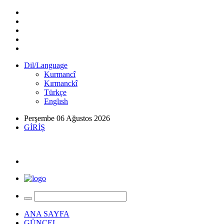
Dil/Language
Kurmancî
Kırmanckî
Türkçe
Englısh
Perşembe 06 Ağustos 2026
GİRİŞ
ANA SAYFA
GÜNCEL