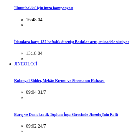
'Umut hakkı' için imza kampanyası
16:48 04
İdamlara karşı 132 haftalık direniş: Baskılar arttı, mücadele sürüyor
13:18 04
JINEOLOJÎ
Kolonyal Şiddet, Mekân Kırımı ve Sinemanın Hafızası
09:04 31/7
Barış ve Demokratik Toplum İnşa Sürecinde Jineolojînin Rolü
09:02 24/7