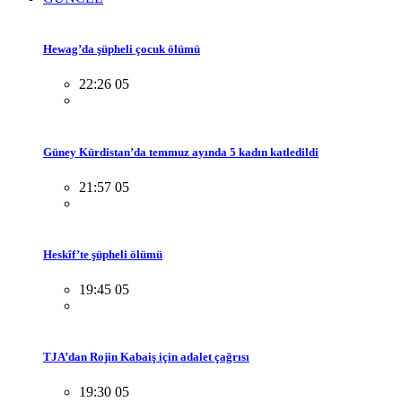
Hewag’da şüpheli çocuk ölümü
22:26 05
Güney Kürdistan’da temmuz ayında 5 kadın katledildi
21:57 05
Heskîf’te şüpheli ölümü
19:45 05
TJA’dan Rojin Kabaiş için adalet çağrısı
19:30 05