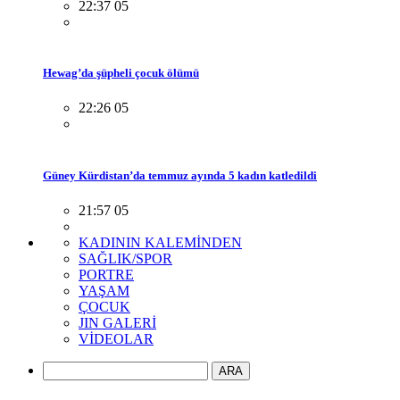
22:37 05
Hewag’da şüpheli çocuk ölümü
22:26 05
Güney Kürdistan’da temmuz ayında 5 kadın katledildi
21:57 05
KADININ KALEMİNDEN
SAĞLIK/SPOR
PORTRE
YAŞAM
ÇOCUK
JIN GALERİ
VİDEOLAR
ARA