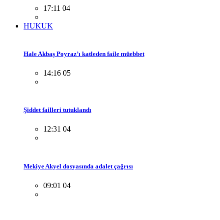
17:11 04
HUKUK
Hale Akbaş Poyraz’ı katleden faile müebbet
14:16 05
Şiddet failleri tutuklandı
12:31 04
Mekiye Akyel dosyasında adalet çağrısı
09:01 04